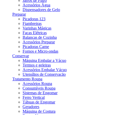
Jarros de Filtro
Acessórios Água
Dispensadores de Gelo
Preparar
Picadoras 123
Fiambreiras
Varinhas Mágicas
Facas Elétricas
Balanças de Cozinha
Acessórios Preparar
Picadoras Carne
Fornos e Micro-ondas
Conservar
Máquina Embalar a Vácuo
Termos e geleiras
Acessórios Embalar Vácuo
Utensílios de Conservação
Tratamento Roupa
Acessórios Roupa
Consumíveis Roupa
Sistemas de Engomar
Ferro Vertical
Tábuas de Engomar
Geradores
Máquina de Costura