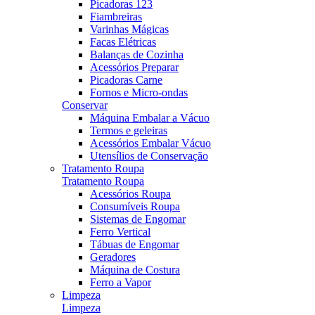
Picadoras 123
Fiambreiras
Varinhas Mágicas
Facas Elétricas
Balanças de Cozinha
Acessórios Preparar
Picadoras Carne
Fornos e Micro-ondas
Conservar
Máquina Embalar a Vácuo
Termos e geleiras
Acessórios Embalar Vácuo
Utensílios de Conservação
Tratamento Roupa
Tratamento Roupa
Acessórios Roupa
Consumíveis Roupa
Sistemas de Engomar
Ferro Vertical
Tábuas de Engomar
Geradores
Máquina de Costura
Ferro a Vapor
Limpeza
Limpeza