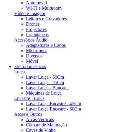
Automóvel
WI-FI e Multiroom
Vídeo e Imagem
Leitores e Gravadores
Drones
Projectores
Instantâneas
Acessórios Áudio
Adaptadores e Cabos
Microfones
Diversos
Móvel
Eletrodomésticos
Loiça
Lavar Loiça - 60Cm
Lavar Loiça - 45Cm
Lavar Loiça - Bancada
Máquinas de Loiça
Encastre - Loiça
Lavar Loiça Encastre - 45Cm
Lavar Loiça Encastre - 60Cm
Arcas e Outros
Arcas Verticais
Câmara de Maturação
Caves de Vinho