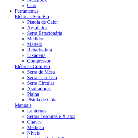
Cars
Ferramentas
Elétricas Sem Fio
Pistola de Calor
Agrafador
Serra Estacionária
Medidor
Martelo
Rebarbadora
Lixadeira
Compressor
Elétricas Com Fio
Serra de Mesa
Serra Tico Tico
Serra Circular
Aspiradores
Plaina
Pistola de Cola
Manuais
Lanternas
Serras Tesouras e X-atos
Chaves
Medição
Níveis