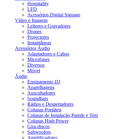
Hospitality
LFD
Acessórios Digital Signage
Vídeo e Imagem
Leitores e Gravadores
Drones
Projectores
Instantâneas
Acessórios Áudio
Adaptadores e Cabos
Microfones
Diversos
Móvel
Áudio
Equipamento DJ
Aparelhagens
Auscultadores
Soundbars
Rádios e Despertadores
Colunas Portáteis
Colunas de Instalação,Parede e Teto
Colunas High Power
Gira-discos
Subwoofers
Amplificadores