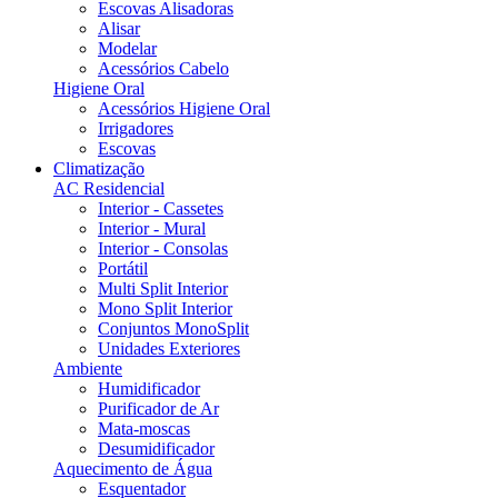
Escovas Alisadoras
Alisar
Modelar
Acessórios Cabelo
Higiene Oral
Acessórios Higiene Oral
Irrigadores
Escovas
Climatização
AC Residencial
Interior - Cassetes
Interior - Mural
Interior - Consolas
Portátil
Multi Split Interior
Mono Split Interior
Conjuntos MonoSplit
Unidades Exteriores
Ambiente
Humidificador
Purificador de Ar
Mata-moscas
Desumidificador
Aquecimento de Água
Esquentador