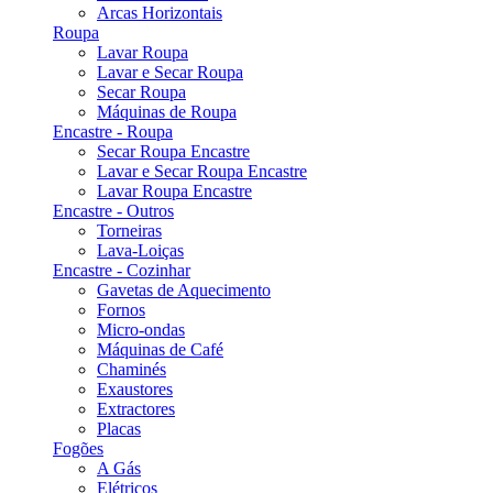
Arcas Horizontais
Roupa
Lavar Roupa
Lavar e Secar Roupa
Secar Roupa
Máquinas de Roupa
Encastre - Roupa
Secar Roupa Encastre
Lavar e Secar Roupa Encastre
Lavar Roupa Encastre
Encastre - Outros
Torneiras
Lava-Loiças
Encastre - Cozinhar
Gavetas de Aquecimento
Fornos
Micro-ondas
Máquinas de Café
Chaminés
Exaustores
Extractores
Placas
Fogões
A Gás
Elétricos