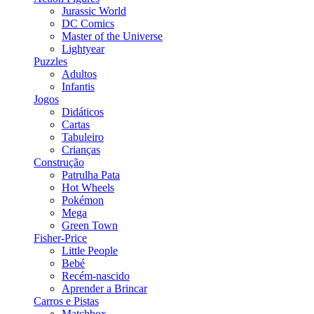
Jurassic World
DC Comics
Master of the Universe
Lightyear
Puzzles
Adultos
Infantis
Jogos
Didáticos
Cartas
Tabuleiro
Crianças
Construção
Patrulha Pata
Hot Wheels
Pokémon
Mega
Green Town
Fisher-Price
Little People
Bebé
Recém-nascido
Aprender a Brincar
Carros e Pistas
Matchbox