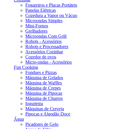
Fogareiros e Placas Portáteis
Panelas Elétricas
Cozedura a Vapor ou Vácuo
Microondas Simples
Mini-Fornos
Grelhadores
Microondas Com Grill
Robots - Acessórios
Robots e Processadores
Acessórios Cozinhar
Cozedor de ovos
Micro-ondas - Acessórios
Fun Cooking
Fondues e Pizzas
Máquina de Gelados
Máquina de Waffles
Máquina de Crepes
Máquina de Pipocas
Máquina de Churros
Iogurteira
Máquinas de Cerveja
Pipocas e Algodão Doce
Água
Picadores de Gelo