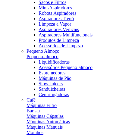
Sacos e Filtros
Mini-Aspiradores
Robots Aspiradores
Aspiradores Trenó
Limpeza a Vapor
Aspiradores Verticais
Aspiradores Multifuncionais
Produtos de Limpeza
Acessórios de Limpeza
Pequeno Almoço
Pequeno-almoço
Liquidificadoras
Acessórios Pequeno-almoço
Espremedores
Máquinas de Pão
Slow Juicers
Sanduicheiras
Centrifugadoras
Café
Máquinas Filtro
Barista
Máquinas Cápsulas
Máquinas Automáticas
Máquinas Manuais
Moinhos