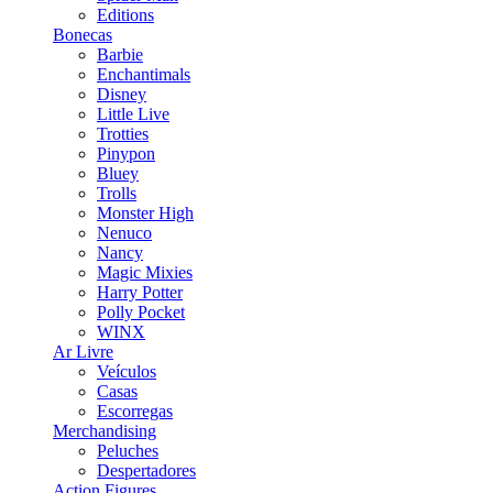
Editions
Bonecas
Barbie
Enchantimals
Disney
Little Live
Trotties
Pinypon
Bluey
Trolls
Monster High
Nenuco
Nancy
Magic Mixies
Harry Potter
Polly Pocket
WINX
Ar Livre
Veículos
Casas
Escorregas
Merchandising
Peluches
Despertadores
Action Figures