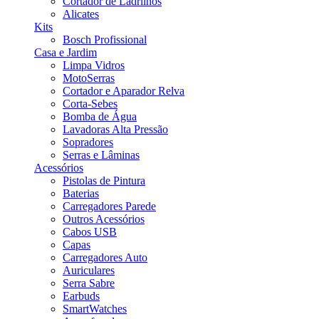
Cortador de Ladrilhos
Alicates
Kits
Bosch Profissional
Casa e Jardim
Limpa Vidros
MotoSerras
Cortador e Aparador Relva
Corta-Sebes
Bomba de Água
Lavadoras Alta Pressão
Sopradores
Serras e Lâminas
Acessórios
Pistolas de Pintura
Baterias
Carregadores Parede
Outros Acessórios
Cabos USB
Capas
Carregadores Auto
Auriculares
Serra Sabre
Earbuds
SmartWatches