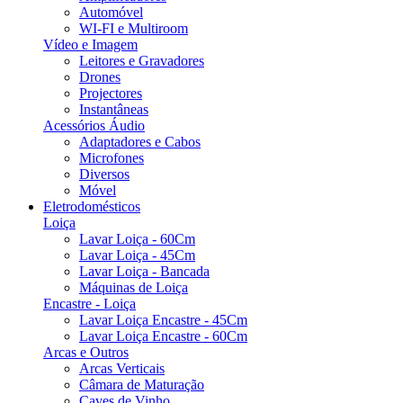
Automóvel
WI-FI e Multiroom
Vídeo e Imagem
Leitores e Gravadores
Drones
Projectores
Instantâneas
Acessórios Áudio
Adaptadores e Cabos
Microfones
Diversos
Móvel
Eletrodomésticos
Loiça
Lavar Loiça - 60Cm
Lavar Loiça - 45Cm
Lavar Loiça - Bancada
Máquinas de Loiça
Encastre - Loiça
Lavar Loiça Encastre - 45Cm
Lavar Loiça Encastre - 60Cm
Arcas e Outros
Arcas Verticais
Câmara de Maturação
Caves de Vinho