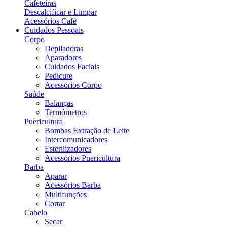
Cafeteiras
Descalcificar e Limpar
Acessórios Café
Cuidados Pessoais
Corpo
Depiladoras
Aparadores
Cuidados Faciais
Pedicure
Acessórios Corpo
Saúde
Balanças
Termómetros
Puericultura
Bombas Extração de Leite
Intercomunicadores
Esterilizadores
Acessórios Puericultura
Barba
Aparar
Acessórios Barba
Multifunções
Cortar
Cabelo
Secar