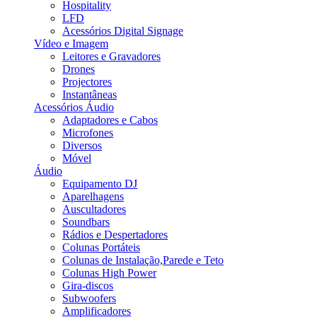
Hospitality
LFD
Acessórios Digital Signage
Vídeo e Imagem
Leitores e Gravadores
Drones
Projectores
Instantâneas
Acessórios Áudio
Adaptadores e Cabos
Microfones
Diversos
Móvel
Áudio
Equipamento DJ
Aparelhagens
Auscultadores
Soundbars
Rádios e Despertadores
Colunas Portáteis
Colunas de Instalação,Parede e Teto
Colunas High Power
Gira-discos
Subwoofers
Amplificadores