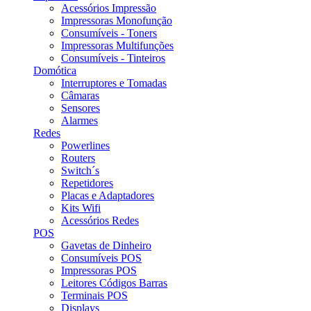
Acessórios Impressão
Impressoras Monofunção
Consumíveis - Toners
Impressoras Multifunções
Consumíveis - Tinteiros
Domótica
Interruptores e Tomadas
Câmaras
Sensores
Alarmes
Redes
Powerlines
Routers
Switch´s
Repetidores
Placas e Adaptadores
Kits Wifi
Acessórios Redes
POS
Gavetas de Dinheiro
Consumíveis POS
Impressoras POS
Leitores Códigos Barras
Terminais POS
Displays