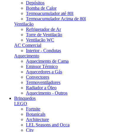
Depósitos
Bomba de Calor
Termoacumulador até 80l
Termoacumulador Acima de 80l
Ventilação
Refrigerador de Ar
Torre de Ventilação
Ventilação WC
AC Comercial
Interior - Condutas
Aquecimento
Aquecimento de Cama
Emissor Térmico
Aquecedores a Gás
Convectores
Termoventiladores
Radiador a Óleo
Aquecimento - Outros
Brinquedos
LEGO
Fortnite
Botanicals
Architecture
LEL Seasons and Occa
City