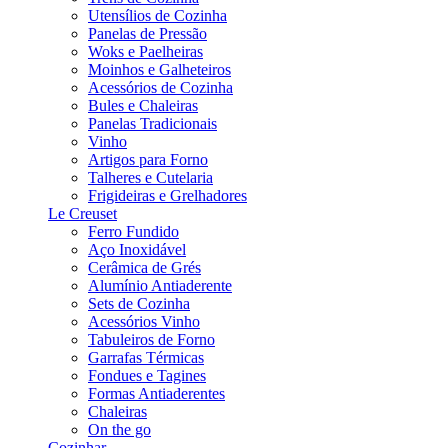
Utensílios de Cozinha
Panelas de Pressão
Woks e Paelheiras
Moinhos e Galheteiros
Acessórios de Cozinha
Bules e Chaleiras
Panelas Tradicionais
Vinho
Artigos para Forno
Talheres e Cutelaria
Frigideiras e Grelhadores
Le Creuset
Ferro Fundido
Aço Inoxidável
Cerâmica de Grés
Alumínio Antiaderente
Sets de Cozinha
Acessórios Vinho
Tabuleiros de Forno
Garrafas Térmicas
Fondues e Tagines
Formas Antiaderentes
Chaleiras
On the go
Cozinhar