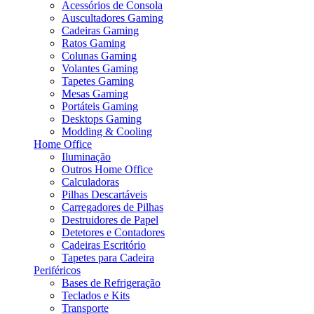
Acessórios de Consola
Auscultadores Gaming
Cadeiras Gaming
Ratos Gaming
Colunas Gaming
Volantes Gaming
Tapetes Gaming
Mesas Gaming
Portáteis Gaming
Desktops Gaming
Modding & Cooling
Home Office
Iluminação
Outros Home Office
Calculadoras
Pilhas Descartáveis
Carregadores de Pilhas
Destruidores de Papel
Detetores e Contadores
Cadeiras Escritório
Tapetes para Cadeira
Periféricos
Bases de Refrigeração
Teclados e Kits
Transporte