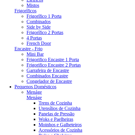
Mistos
Frigoríficos
Frigorífico 1 Porta
Combinados
Side by Side
Frigorífico 2 Portas
4 Portas
French Door
Encastre - Frio
Mini Bar
Frigorifico Encastre 1 Porta
Frigorifico Encastre 2 Portas
Garrafeira de Encastre
Combinados Encastre
Congelador de Encastre
Pequenos Domésticos
Menáge
Menáge
Trens de Cozinha
Utensílios de Cozinha
Panelas de Pressão
Woks e Paelheiras
Moinhos e Galheteiros
Acessórios de Cozinha