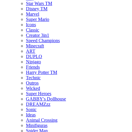
Star Wars TM
Disney TM
Marvel
Super Mario
Icons
Classic
Creator 3in1
Speed Champions
Minecraft
ART
DUPLO
Ninjago
Friends
Harry Potter TM
Technic
Outros
Wicked
Super Heroes
GABBY's Dollhouse
DREAMZzz
Sonic
Ideas
Animal Crossing
Minifiguras
Spider Man