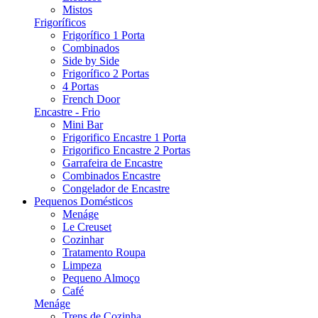
Mistos
Frigoríficos
Frigorífico 1 Porta
Combinados
Side by Side
Frigorífico 2 Portas
4 Portas
French Door
Encastre - Frio
Mini Bar
Frigorifico Encastre 1 Porta
Frigorifico Encastre 2 Portas
Garrafeira de Encastre
Combinados Encastre
Congelador de Encastre
Pequenos Domésticos
Menáge
Le Creuset
Cozinhar
Tratamento Roupa
Limpeza
Pequeno Almoço
Café
Menáge
Trens de Cozinha