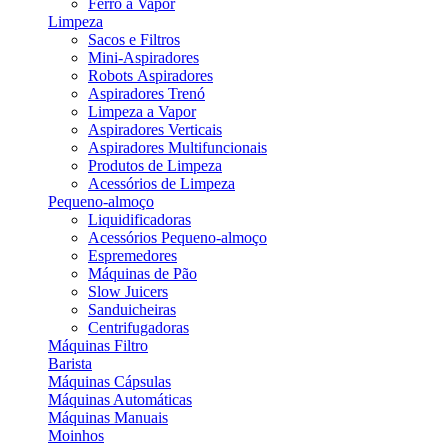
Ferro a Vapor
Limpeza
Sacos e Filtros
Mini-Aspiradores
Robots Aspiradores
Aspiradores Trenó
Limpeza a Vapor
Aspiradores Verticais
Aspiradores Multifuncionais
Produtos de Limpeza
Acessórios de Limpeza
Pequeno-almoço
Liquidificadoras
Acessórios Pequeno-almoço
Espremedores
Máquinas de Pão
Slow Juicers
Sanduicheiras
Centrifugadoras
Máquinas Filtro
Barista
Máquinas Cápsulas
Máquinas Automáticas
Máquinas Manuais
Moinhos