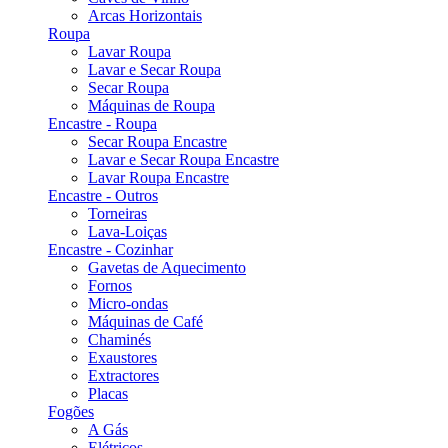
Arcas Horizontais
Roupa
Lavar Roupa
Lavar e Secar Roupa
Secar Roupa
Máquinas de Roupa
Encastre - Roupa
Secar Roupa Encastre
Lavar e Secar Roupa Encastre
Lavar Roupa Encastre
Encastre - Outros
Torneiras
Lava-Loiças
Encastre - Cozinhar
Gavetas de Aquecimento
Fornos
Micro-ondas
Máquinas de Café
Chaminés
Exaustores
Extractores
Placas
Fogões
A Gás
Elétricos