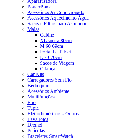
Aparafusadora
PowerBank
Acessórios Ar Condicionado
Acessórios Aquecimento Água
Sacos e Filtros para Aspirador
Malas
Cabine
XL sup. a 80cm
M 60-69cm
Portátil e Tablet
L 70-79cm
Sacos de Viagem
Criança
Car Kits
Carregadores Sem Fio
Berbequim
Acessórios Ambiente
MultiFunções
Frio
Tupia
Eletrodomésticos - Outros
Lava-loiça
Dremel
Películas
Braceletes SmartWatch