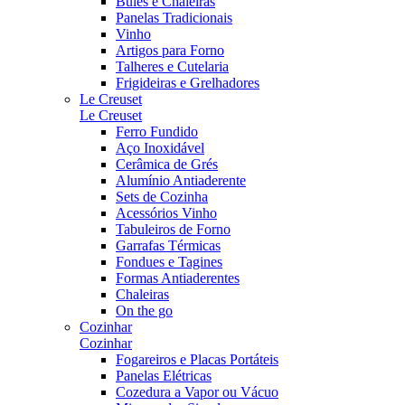
Bules e Chaleiras
Panelas Tradicionais
Vinho
Artigos para Forno
Talheres e Cutelaria
Frigideiras e Grelhadores
Le Creuset
Le Creuset
Ferro Fundido
Aço Inoxidável
Cerâmica de Grés
Alumínio Antiaderente
Sets de Cozinha
Acessórios Vinho
Tabuleiros de Forno
Garrafas Térmicas
Fondues e Tagines
Formas Antiaderentes
Chaleiras
On the go
Cozinhar
Cozinhar
Fogareiros e Placas Portáteis
Panelas Elétricas
Cozedura a Vapor ou Vácuo