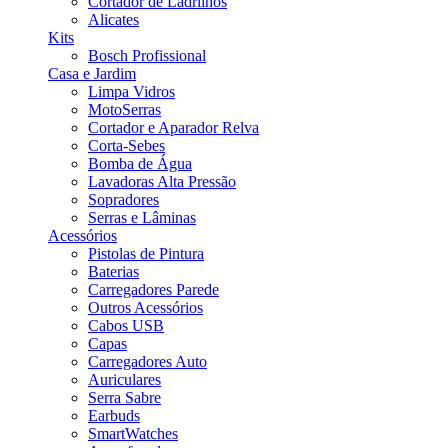
Cortador de Ladrilhos
Alicates
Kits
Bosch Profissional
Casa e Jardim
Limpa Vidros
MotoSerras
Cortador e Aparador Relva
Corta-Sebes
Bomba de Água
Lavadoras Alta Pressão
Sopradores
Serras e Lâminas
Acessórios
Pistolas de Pintura
Baterias
Carregadores Parede
Outros Acessórios
Cabos USB
Capas
Carregadores Auto
Auriculares
Serra Sabre
Earbuds
SmartWatches