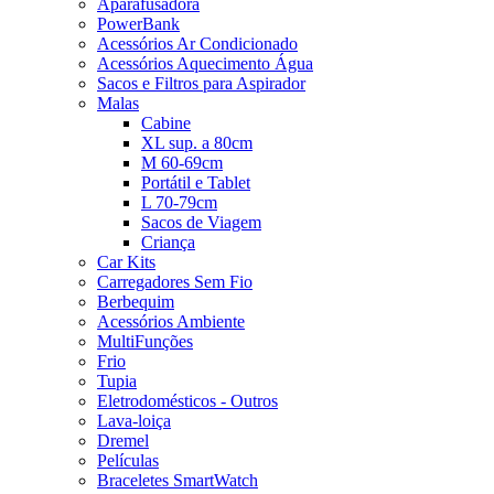
Aparafusadora
PowerBank
Acessórios Ar Condicionado
Acessórios Aquecimento Água
Sacos e Filtros para Aspirador
Malas
Cabine
XL sup. a 80cm
M 60-69cm
Portátil e Tablet
L 70-79cm
Sacos de Viagem
Criança
Car Kits
Carregadores Sem Fio
Berbequim
Acessórios Ambiente
MultiFunções
Frio
Tupia
Eletrodomésticos - Outros
Lava-loiça
Dremel
Películas
Braceletes SmartWatch