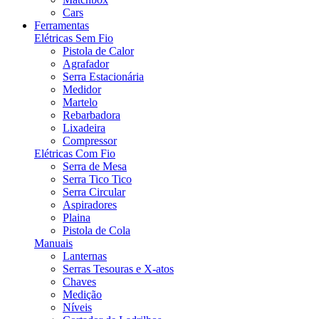
Cars
Ferramentas
Elétricas Sem Fio
Pistola de Calor
Agrafador
Serra Estacionária
Medidor
Martelo
Rebarbadora
Lixadeira
Compressor
Elétricas Com Fio
Serra de Mesa
Serra Tico Tico
Serra Circular
Aspiradores
Plaina
Pistola de Cola
Manuais
Lanternas
Serras Tesouras e X-atos
Chaves
Medição
Níveis