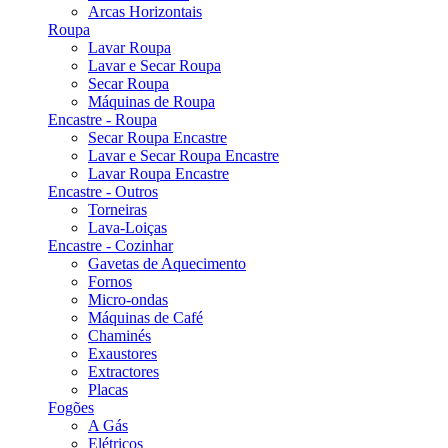
Arcas Horizontais
Roupa
Lavar Roupa
Lavar e Secar Roupa
Secar Roupa
Máquinas de Roupa
Encastre - Roupa
Secar Roupa Encastre
Lavar e Secar Roupa Encastre
Lavar Roupa Encastre
Encastre - Outros
Torneiras
Lava-Loiças
Encastre - Cozinhar
Gavetas de Aquecimento
Fornos
Micro-ondas
Máquinas de Café
Chaminés
Exaustores
Extractores
Placas
Fogões
A Gás
Elétricos