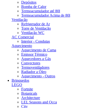
Depósitos
Bomba de Calor
Termoacumulador até 80l
Termoacumulador Acima de 80l
Ventilação
Refrigerador de Ar
Torre de Ventilação
Ventilação WC
AC Comercial
Interior - Condutas
Aquecimento
Aquecimento de Cama
Emissor Térmico
Aquecedores a Gás
Convectores
Termoventiladores
Radiador a Óleo
Aquecimento - Outros
Brinquedos
LEGO
Fortnite
Botanicals
Architecture
LEL Seasons and Occa
City