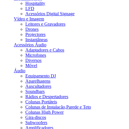
Hospitality
LFD
Acessórios Digital Signage
Vídeo e Imagem
Leitores e Gravadores
Drones
Projectores
Instantâneas
Acessórios Áudio
Adaptadores e Cabos
Microfones
Diversos
Móvel
Áudio
Equipamento DJ
Aparelhagens
Auscultadores
Soundbars
Rádios e Despertadores
Colunas Portáteis
Colunas de Instalação,Parede e Teto
Colunas High Power
Gira-discos
Subwoofers
Amplificadores