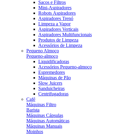
Sacos e Filtros
Mini-Aspiradores
Robots Aspiradores
Aspiradores Trenó
Limpeza a Vapor
Aspiradores Verticais
Aspiradores Multifuncionais
Produtos de Limpeza
Acessórios de Limpeza
Pequeno Almoço
Pequeno-almoço
Liquidificadoras
Acessórios Pequeno-almoço
Espremedores
Máquinas de Pão
Slow Juicers
Sanduicheiras
Centrifugadoras
Café
Máquinas Filtro
Barista
Máquinas Cápsulas
Máquinas Automáticas
Máquinas Manuais
Moinhos