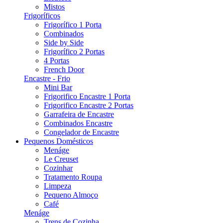
Mistos
Frigoríficos
Frigorífico 1 Porta
Combinados
Side by Side
Frigorífico 2 Portas
4 Portas
French Door
Encastre - Frio
Mini Bar
Frigorifico Encastre 1 Porta
Frigorifico Encastre 2 Portas
Garrafeira de Encastre
Combinados Encastre
Congelador de Encastre
Pequenos Domésticos
Menáge
Le Creuset
Cozinhar
Tratamento Roupa
Limpeza
Pequeno Almoço
Café
Menáge
Trens de Cozinha