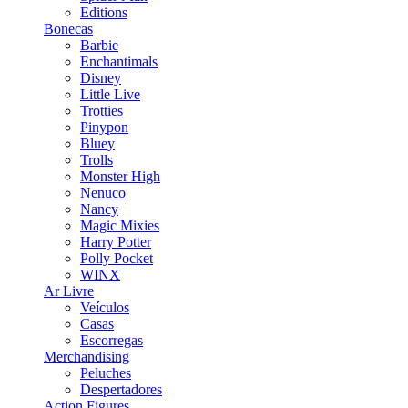
Editions
Bonecas
Barbie
Enchantimals
Disney
Little Live
Trotties
Pinypon
Bluey
Trolls
Monster High
Nenuco
Nancy
Magic Mixies
Harry Potter
Polly Pocket
WINX
Ar Livre
Veículos
Casas
Escorregas
Merchandising
Peluches
Despertadores
Action Figures