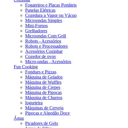
Fogareiros e Placas Portáteis
Panelas Elétricas
Cozedura a Vapor ou Vácuo
Microondas Simples
Mini-Fornos
Grelhadores
Microondas Com Grill
Robots - Acessórios
Robots e Processadores
Acessórios Cozinhar
Cozedor de ovos
Micro-ondas - Acessórios
Fun Cooking
Fondues e Pizzas
Máquina de Gelados
Máquina de Waffles
Máquina de Crepes
Máquina de Pipocas
Máquina de Churros
Iogurteira
Máquinas de Cerveja
Pipocas e Algodão Doce
Água
Picadores de Gelo