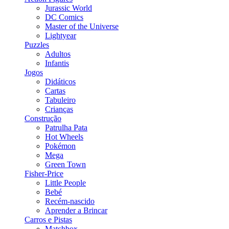
Jurassic World
DC Comics
Master of the Universe
Lightyear
Puzzles
Adultos
Infantis
Jogos
Didáticos
Cartas
Tabuleiro
Crianças
Construção
Patrulha Pata
Hot Wheels
Pokémon
Mega
Green Town
Fisher-Price
Little People
Bebé
Recém-nascido
Aprender a Brincar
Carros e Pistas
Matchbox