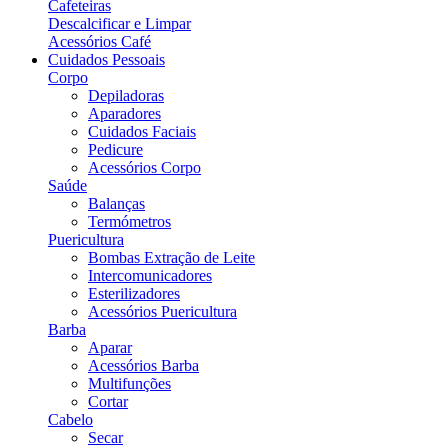
Cafeteiras
Descalcificar e Limpar
Acessórios Café
Cuidados Pessoais
Corpo
Depiladoras
Aparadores
Cuidados Faciais
Pedicure
Acessórios Corpo
Saúde
Balanças
Termómetros
Puericultura
Bombas Extração de Leite
Intercomunicadores
Esterilizadores
Acessórios Puericultura
Barba
Aparar
Acessórios Barba
Multifunções
Cortar
Cabelo
Secar