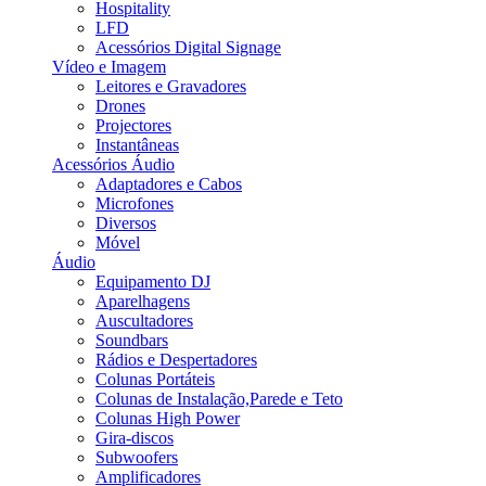
Hospitality
LFD
Acessórios Digital Signage
Vídeo e Imagem
Leitores e Gravadores
Drones
Projectores
Instantâneas
Acessórios Áudio
Adaptadores e Cabos
Microfones
Diversos
Móvel
Áudio
Equipamento DJ
Aparelhagens
Auscultadores
Soundbars
Rádios e Despertadores
Colunas Portáteis
Colunas de Instalação,Parede e Teto
Colunas High Power
Gira-discos
Subwoofers
Amplificadores