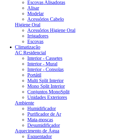
Escovas Alisadoras
Alisar
Modelar
Acessórios Cabelo
Higiene Oral
Acessórios Higiene Oral
Irrigadores
Escovas
Climatização
AC Residencial
Interior - Cassetes
Interior - Mural
Interior - Consolas
Portátil
Multi Split Interior
Mono Split Interior
Conjuntos MonoSplit
Unidades Exteriores
Ambiente
Humidificador
Purificador de Ar
Mata-moscas
Desumidificador
Aquecimento de Água
Esquentador