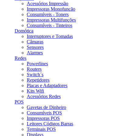
Acessórios Impressão
Impressoras Monofunção
Consumíveis - Toners
Impressoras Multifunções
Consumíveis - Tinteiros
Domótica
Interruptores e Tomadas
Câmaras
Sensores
Alarmes
Redes
Powerlines
Routers
Switch´s
Repetidores
Placas e Adaptadores
Kits Wifi
Acessórios Redes
POS
Gavetas de Dinheiro
Consumíveis POS
Impressoras POS
Leitores Códigos Barras
Terminais POS
Displays