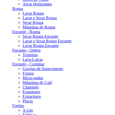
Arcas Horizontais
Roupa
Lavar Roupa
Lavar e Secar Roupa
Secar Roupa
Máquinas de Roupa
Encastre - Roupa
Secar Roupa Encastre
Lavar e Secar Roupa Encastre
Lavar Roupa Encastre
Encastre - Outros
Torneiras
Lava-Loiças
Encastre - Cozinhar
Gavetas de Aquecimento
Fornos
Micro-ondas
Máquinas de Café
Chaminés
Exaustores
Extractores
Placas
Fogões
A Gás
Elétricos