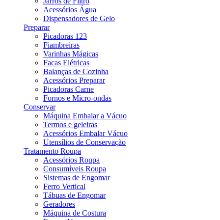
Jarros de Filtro
Acessórios Água
Dispensadores de Gelo
Preparar
Picadoras 123
Fiambreiras
Varinhas Mágicas
Facas Elétricas
Balanças de Cozinha
Acessórios Preparar
Picadoras Carne
Fornos e Micro-ondas
Conservar
Máquina Embalar a Vácuo
Termos e geleiras
Acessórios Embalar Vácuo
Utensílios de Conservação
Tratamento Roupa
Acessórios Roupa
Consumíveis Roupa
Sistemas de Engomar
Ferro Vertical
Tábuas de Engomar
Geradores
Máquina de Costura