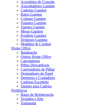
Acessórios de Consola
Auscultadores Gaming
Cadeiras Gaming
Ratos Gaming
Colunas Gaming
Volantes Gaming
Tapetes Gaming
Mesas Gaming
Portáteis Gaming
Desktops Gaming
Modding & Cooling
Home Office
Iluminação
Outros Home Office
Calculadoras
Pilhas Descartáveis
Carregadores de Pilhas
Destruidores de Papel
Detetores e Contadores
Cadeiras Escritório
Tapetes para Cadeira
Periféricos
Bases de Refrigeração
Teclados e Kits
Transporte