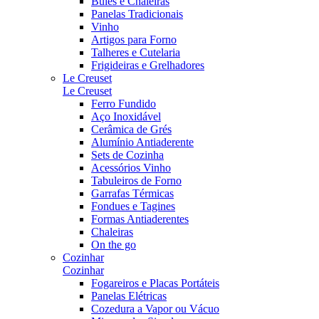
Bules e Chaleiras
Panelas Tradicionais
Vinho
Artigos para Forno
Talheres e Cutelaria
Frigideiras e Grelhadores
Le Creuset
Le Creuset
Ferro Fundido
Aço Inoxidável
Cerâmica de Grés
Alumínio Antiaderente
Sets de Cozinha
Acessórios Vinho
Tabuleiros de Forno
Garrafas Térmicas
Fondues e Tagines
Formas Antiaderentes
Chaleiras
On the go
Cozinhar
Cozinhar
Fogareiros e Placas Portáteis
Panelas Elétricas
Cozedura a Vapor ou Vácuo