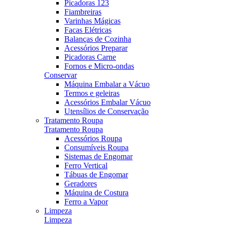
Picadoras 123
Fiambreiras
Varinhas Mágicas
Facas Elétricas
Balanças de Cozinha
Acessórios Preparar
Picadoras Carne
Fornos e Micro-ondas
Conservar
Máquina Embalar a Vácuo
Termos e geleiras
Acessórios Embalar Vácuo
Utensílios de Conservação
Tratamento Roupa
Tratamento Roupa
Acessórios Roupa
Consumíveis Roupa
Sistemas de Engomar
Ferro Vertical
Tábuas de Engomar
Geradores
Máquina de Costura
Ferro a Vapor
Limpeza
Limpeza