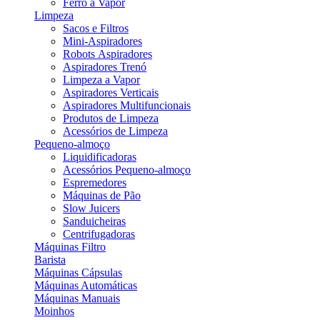
Ferro a Vapor
Limpeza
Sacos e Filtros
Mini-Aspiradores
Robots Aspiradores
Aspiradores Trenó
Limpeza a Vapor
Aspiradores Verticais
Aspiradores Multifuncionais
Produtos de Limpeza
Acessórios de Limpeza
Pequeno-almoço
Liquidificadoras
Acessórios Pequeno-almoço
Espremedores
Máquinas de Pão
Slow Juicers
Sanduicheiras
Centrifugadoras
Máquinas Filtro
Barista
Máquinas Cápsulas
Máquinas Automáticas
Máquinas Manuais
Moinhos