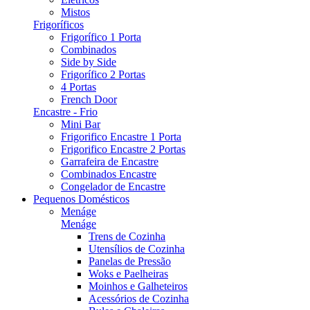
Mistos
Frigoríficos
Frigorífico 1 Porta
Combinados
Side by Side
Frigorífico 2 Portas
4 Portas
French Door
Encastre - Frio
Mini Bar
Frigorifico Encastre 1 Porta
Frigorifico Encastre 2 Portas
Garrafeira de Encastre
Combinados Encastre
Congelador de Encastre
Pequenos Domésticos
Menáge
Menáge
Trens de Cozinha
Utensílios de Cozinha
Panelas de Pressão
Woks e Paelheiras
Moinhos e Galheteiros
Acessórios de Cozinha