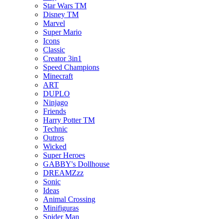
Star Wars TM
Disney TM
Marvel
Super Mario
Icons
Classic
Creator 3in1
Speed Champions
Minecraft
ART
DUPLO
Ninjago
Friends
Harry Potter TM
Technic
Outros
Wicked
Super Heroes
GABBY's Dollhouse
DREAMZzz
Sonic
Ideas
Animal Crossing
Minifiguras
Spider Man