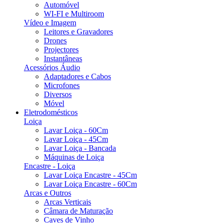
Automóvel
WI-FI e Multiroom
Vídeo e Imagem
Leitores e Gravadores
Drones
Projectores
Instantâneas
Acessórios Áudio
Adaptadores e Cabos
Microfones
Diversos
Móvel
Eletrodomésticos
Loiça
Lavar Loiça - 60Cm
Lavar Loiça - 45Cm
Lavar Loiça - Bancada
Máquinas de Loiça
Encastre - Loiça
Lavar Loiça Encastre - 45Cm
Lavar Loiça Encastre - 60Cm
Arcas e Outros
Arcas Verticais
Câmara de Maturação
Caves de Vinho