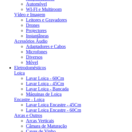
Automóvel
WI-FI e Multiroom
Vídeo e Imagem
Leitores e Gravadores
Drones
Projectores
Instantâneas
Acessórios Áudio
Adaptadores e Cabos
Microfones
Diversos
Móvel
Eletrodomésticos
Loiça
Lavar Loiça - 60Cm
Lavar Loiça - 45Cm
Lavar Loiça - Bancada
Máquinas de Loiça
Encastre - Loiça
Lavar Loiça Encastre - 45Cm
Lavar Loiça Encastre - 60Cm
Arcas e Outros
Arcas Verticais
Câmara de Maturação
Caves de Vinho