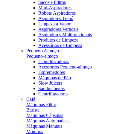
Sacos e Filtros
Mini-Aspiradores
Robots Aspiradores
Aspiradores Trenó
Limpeza a Vapor
Aspiradores Verticais
Aspiradores Multifuncionais
Produtos de Limpeza
Acessórios de Limpeza
Pequeno Almoço
Pequeno-almoço
Liquidificadoras
Acessórios Pequeno-almoço
Espremedores
Máquinas de Pão
Slow Juicers
Sanduicheiras
Centrifugadoras
Café
Máquinas Filtro
Barista
Máquinas Cápsulas
Máquinas Automáticas
Máquinas Manuais
Moinhos