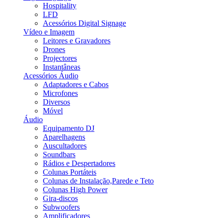
Hospitality
LFD
Acessórios Digital Signage
Vídeo e Imagem
Leitores e Gravadores
Drones
Projectores
Instantâneas
Acessórios Áudio
Adaptadores e Cabos
Microfones
Diversos
Móvel
Áudio
Equipamento DJ
Aparelhagens
Auscultadores
Soundbars
Rádios e Despertadores
Colunas Portáteis
Colunas de Instalação,Parede e Teto
Colunas High Power
Gira-discos
Subwoofers
Amplificadores