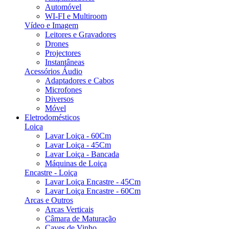
Automóvel
WI-FI e Multiroom
Vídeo e Imagem
Leitores e Gravadores
Drones
Projectores
Instantâneas
Acessórios Áudio
Adaptadores e Cabos
Microfones
Diversos
Móvel
Eletrodomésticos
Loiça
Lavar Loiça - 60Cm
Lavar Loiça - 45Cm
Lavar Loiça - Bancada
Máquinas de Loiça
Encastre - Loiça
Lavar Loiça Encastre - 45Cm
Lavar Loiça Encastre - 60Cm
Arcas e Outros
Arcas Verticais
Câmara de Maturação
Caves de Vinho