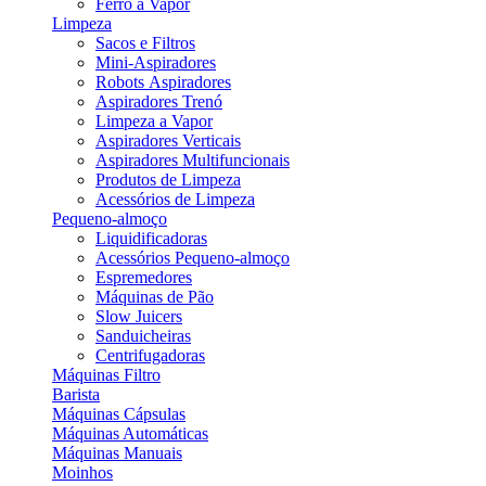
Ferro a Vapor
Limpeza
Sacos e Filtros
Mini-Aspiradores
Robots Aspiradores
Aspiradores Trenó
Limpeza a Vapor
Aspiradores Verticais
Aspiradores Multifuncionais
Produtos de Limpeza
Acessórios de Limpeza
Pequeno-almoço
Liquidificadoras
Acessórios Pequeno-almoço
Espremedores
Máquinas de Pão
Slow Juicers
Sanduicheiras
Centrifugadoras
Máquinas Filtro
Barista
Máquinas Cápsulas
Máquinas Automáticas
Máquinas Manuais
Moinhos