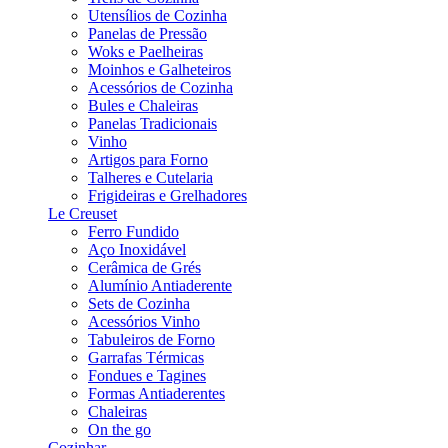
Utensílios de Cozinha
Panelas de Pressão
Woks e Paelheiras
Moinhos e Galheteiros
Acessórios de Cozinha
Bules e Chaleiras
Panelas Tradicionais
Vinho
Artigos para Forno
Talheres e Cutelaria
Frigideiras e Grelhadores
Le Creuset
Ferro Fundido
Aço Inoxidável
Cerâmica de Grés
Alumínio Antiaderente
Sets de Cozinha
Acessórios Vinho
Tabuleiros de Forno
Garrafas Térmicas
Fondues e Tagines
Formas Antiaderentes
Chaleiras
On the go
Cozinhar