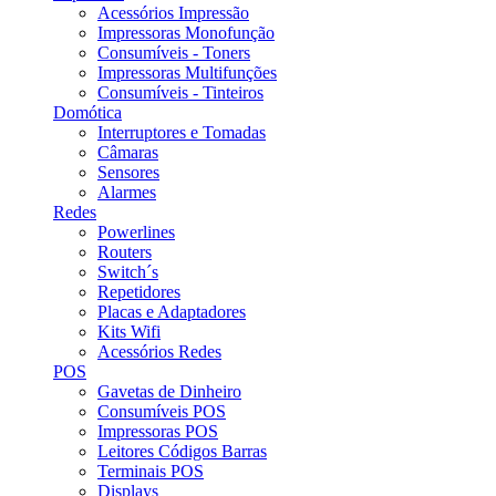
Acessórios Impressão
Impressoras Monofunção
Consumíveis - Toners
Impressoras Multifunções
Consumíveis - Tinteiros
Domótica
Interruptores e Tomadas
Câmaras
Sensores
Alarmes
Redes
Powerlines
Routers
Switch´s
Repetidores
Placas e Adaptadores
Kits Wifi
Acessórios Redes
POS
Gavetas de Dinheiro
Consumíveis POS
Impressoras POS
Leitores Códigos Barras
Terminais POS
Displays