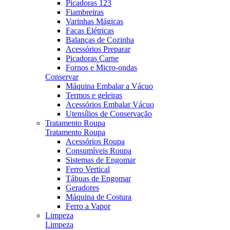
Picadoras 123
Fiambreiras
Varinhas Mágicas
Facas Elétricas
Balanças de Cozinha
Acessórios Preparar
Picadoras Carne
Fornos e Micro-ondas
Conservar
Máquina Embalar a Vácuo
Termos e geleiras
Acessórios Embalar Vácuo
Utensílios de Conservação
Tratamento Roupa
Tratamento Roupa
Acessórios Roupa
Consumíveis Roupa
Sistemas de Engomar
Ferro Vertical
Tábuas de Engomar
Geradores
Máquina de Costura
Ferro a Vapor
Limpeza
Limpeza