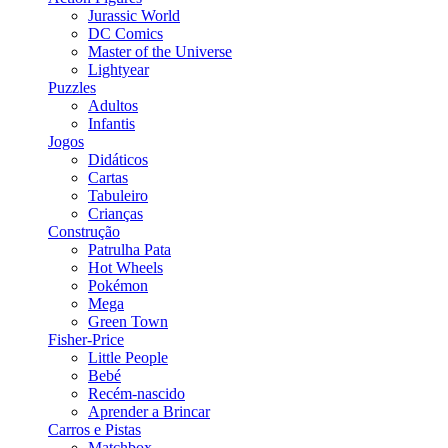
Jurassic World
DC Comics
Master of the Universe
Lightyear
Puzzles
Adultos
Infantis
Jogos
Didáticos
Cartas
Tabuleiro
Crianças
Construção
Patrulha Pata
Hot Wheels
Pokémon
Mega
Green Town
Fisher-Price
Little People
Bebé
Recém-nascido
Aprender a Brincar
Carros e Pistas
Matchbox