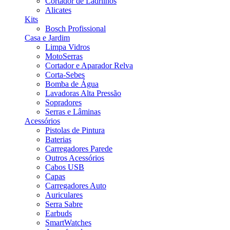
Cortador de Ladrilhos
Alicates
Kits
Bosch Profissional
Casa e Jardim
Limpa Vidros
MotoSerras
Cortador e Aparador Relva
Corta-Sebes
Bomba de Água
Lavadoras Alta Pressão
Sopradores
Serras e Lâminas
Acessórios
Pistolas de Pintura
Baterias
Carregadores Parede
Outros Acessórios
Cabos USB
Capas
Carregadores Auto
Auriculares
Serra Sabre
Earbuds
SmartWatches