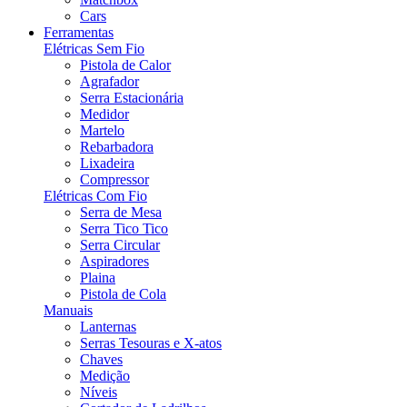
Cars
Ferramentas
Elétricas Sem Fio
Pistola de Calor
Agrafador
Serra Estacionária
Medidor
Martelo
Rebarbadora
Lixadeira
Compressor
Elétricas Com Fio
Serra de Mesa
Serra Tico Tico
Serra Circular
Aspiradores
Plaina
Pistola de Cola
Manuais
Lanternas
Serras Tesouras e X-atos
Chaves
Medição
Níveis