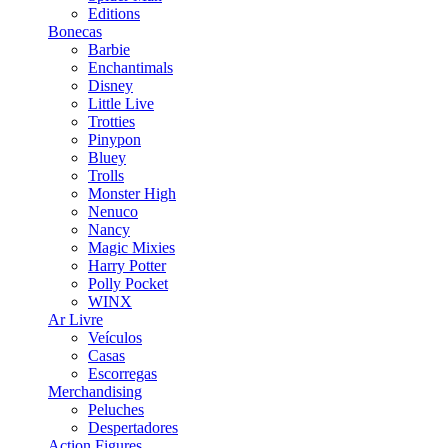
Editions
Bonecas
Barbie
Enchantimals
Disney
Little Live
Trotties
Pinypon
Bluey
Trolls
Monster High
Nenuco
Nancy
Magic Mixies
Harry Potter
Polly Pocket
WINX
Ar Livre
Veículos
Casas
Escorregas
Merchandising
Peluches
Despertadores
Action Figures