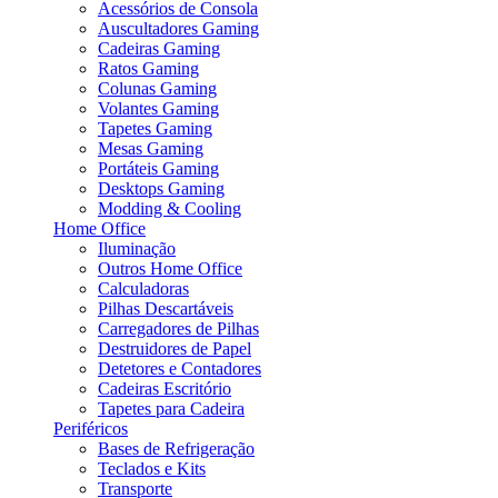
Acessórios de Consola
Auscultadores Gaming
Cadeiras Gaming
Ratos Gaming
Colunas Gaming
Volantes Gaming
Tapetes Gaming
Mesas Gaming
Portáteis Gaming
Desktops Gaming
Modding & Cooling
Home Office
Iluminação
Outros Home Office
Calculadoras
Pilhas Descartáveis
Carregadores de Pilhas
Destruidores de Papel
Detetores e Contadores
Cadeiras Escritório
Tapetes para Cadeira
Periféricos
Bases de Refrigeração
Teclados e Kits
Transporte