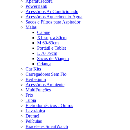
Aparafusadora
PowerBank
Acessórios Ar Condicionado
Acessórios Aquecimento Água
Sacos e Filtros para Aspirador
Malas
Cabine
XL sup. a 80cm
M 60-69cm
Portátil e Tablet
L 70-79cm
Sacos de Viagem
Criança
Car Kits
Carregadores Sem Fio
Berbequim
Acessórios Ambiente
MultiFunções
Frio
Tupia
Eletrodomésticos - Outros
Lava-loiça
Dremel
Películas
Braceletes SmartWatch