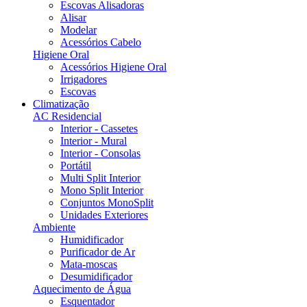
Escovas Alisadoras
Alisar
Modelar
Acessórios Cabelo
Higiene Oral
Acessórios Higiene Oral
Irrigadores
Escovas
Climatização
AC Residencial
Interior - Cassetes
Interior - Mural
Interior - Consolas
Portátil
Multi Split Interior
Mono Split Interior
Conjuntos MonoSplit
Unidades Exteriores
Ambiente
Humidificador
Purificador de Ar
Mata-moscas
Desumidificador
Aquecimento de Água
Esquentador