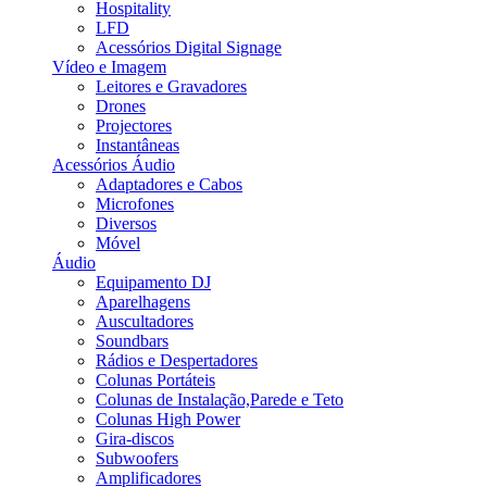
Hospitality
LFD
Acessórios Digital Signage
Vídeo e Imagem
Leitores e Gravadores
Drones
Projectores
Instantâneas
Acessórios Áudio
Adaptadores e Cabos
Microfones
Diversos
Móvel
Áudio
Equipamento DJ
Aparelhagens
Auscultadores
Soundbars
Rádios e Despertadores
Colunas Portáteis
Colunas de Instalação,Parede e Teto
Colunas High Power
Gira-discos
Subwoofers
Amplificadores