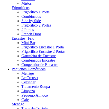
Mistos
Frigoríficos
Frigorífico 1 Porta
Combinados
Side by Side
Frigorífico 2 Portas
4 Portas
French Door
Encastre - Frio
Mini Bar
Frigorifico Encastre 1 Porta
Frigorifico Encastre 2 Portas
Garrafeira de Encastre
Combinados Encastre
Congelador de Encastre
Pequenos Domésticos
Menáge
Le Creuset
Cozinhar
Tratamento Roupa
Limpeza
Pequeno Almoço
Café
Menáge
Trens de Cozinha