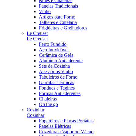
Bules e Chaleiras
Panelas Tradicionais
Vinho
Artigos para Forno
Talheres e Cutelaria
Frigideiras e Grelhadores
Le Creuset
Le Creuset
Ferro Fundido
Aço Inoxidável
Cerâmica de Grés
Alumínio Antiaderente
Sets de Cozinha
Acessórios Vinho
Tabuleiros de Forno
Garrafas Térmicas
Fondues e Tagines
Formas Antiaderentes
Chaleiras
On the go
Cozinhar
Cozinhar
Fogareiros e Placas Portáteis
Panelas Elétricas
Cozedura a Vapor ou Vácuo