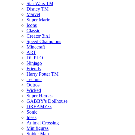
Star Wars TM
Disney TM
Marvel
Super Mario
Icons
Classic
Creator 3in1
Speed Champions
Minecraft
ART
DUPLO
Ninjago
Friends
Harry Potter TM
Technic
Outros
Wicked
Super Heroes
GABBY's Dollhouse
DREAMZzz
Sonic
Ideas
Animal Crossing
Minifiguras
Spider Man