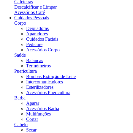
Cafeteiras
Descalcificar e Limpar
Acessórios Café
Cuidados Pessoais
Corpo
Depiladoras
Aparadores
Cuidados Faciais
Pedicure
Acessórios Corpo
Saúde
Balanças
Termómetros
Puericultura
Bombas Extração de Leite
Intercomunicadores
Esterilizadores
Acessórios Puericultura
Barba
Aparar
Acessórios Barba
Multifunções
Cortar
Cabelo
Secar