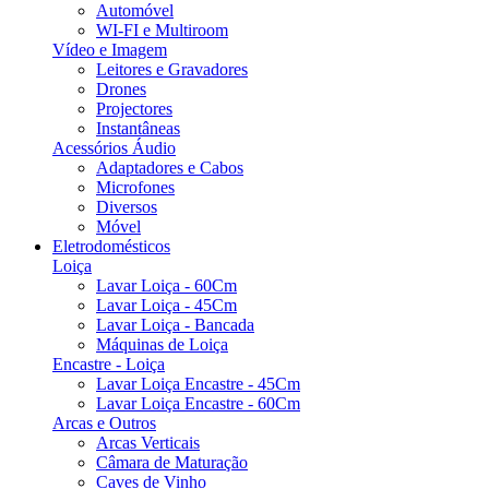
Automóvel
WI-FI e Multiroom
Vídeo e Imagem
Leitores e Gravadores
Drones
Projectores
Instantâneas
Acessórios Áudio
Adaptadores e Cabos
Microfones
Diversos
Móvel
Eletrodomésticos
Loiça
Lavar Loiça - 60Cm
Lavar Loiça - 45Cm
Lavar Loiça - Bancada
Máquinas de Loiça
Encastre - Loiça
Lavar Loiça Encastre - 45Cm
Lavar Loiça Encastre - 60Cm
Arcas e Outros
Arcas Verticais
Câmara de Maturação
Caves de Vinho