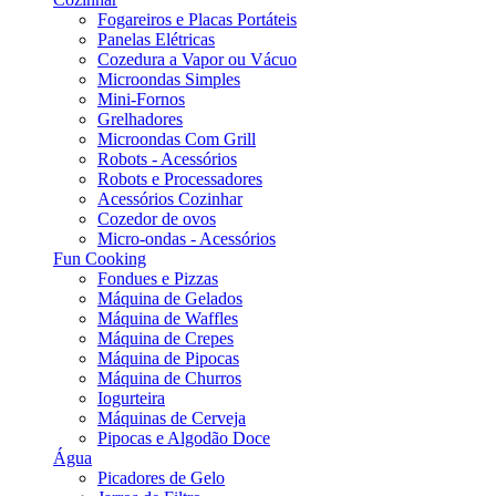
Fogareiros e Placas Portáteis
Panelas Elétricas
Cozedura a Vapor ou Vácuo
Microondas Simples
Mini-Fornos
Grelhadores
Microondas Com Grill
Robots - Acessórios
Robots e Processadores
Acessórios Cozinhar
Cozedor de ovos
Micro-ondas - Acessórios
Fun Cooking
Fondues e Pizzas
Máquina de Gelados
Máquina de Waffles
Máquina de Crepes
Máquina de Pipocas
Máquina de Churros
Iogurteira
Máquinas de Cerveja
Pipocas e Algodão Doce
Água
Picadores de Gelo