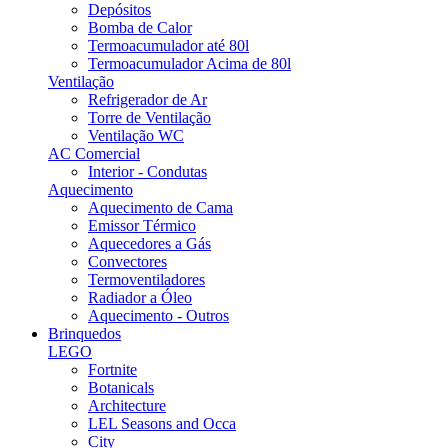
Depósitos
Bomba de Calor
Termoacumulador até 80l
Termoacumulador Acima de 80l
Ventilação
Refrigerador de Ar
Torre de Ventilação
Ventilação WC
AC Comercial
Interior - Condutas
Aquecimento
Aquecimento de Cama
Emissor Térmico
Aquecedores a Gás
Convectores
Termoventiladores
Radiador a Óleo
Aquecimento - Outros
Brinquedos
LEGO
Fortnite
Botanicals
Architecture
LEL Seasons and Occa
City