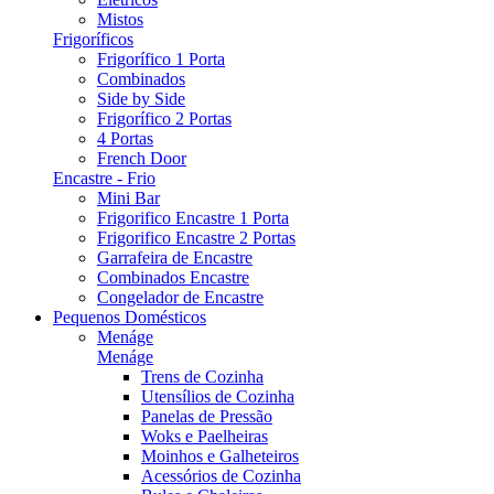
Mistos
Frigoríficos
Frigorífico 1 Porta
Combinados
Side by Side
Frigorífico 2 Portas
4 Portas
French Door
Encastre - Frio
Mini Bar
Frigorifico Encastre 1 Porta
Frigorifico Encastre 2 Portas
Garrafeira de Encastre
Combinados Encastre
Congelador de Encastre
Pequenos Domésticos
Menáge
Menáge
Trens de Cozinha
Utensílios de Cozinha
Panelas de Pressão
Woks e Paelheiras
Moinhos e Galheteiros
Acessórios de Cozinha