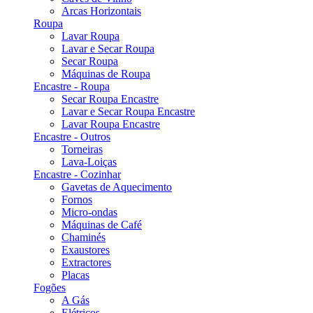
Arcas Horizontais
Roupa
Lavar Roupa
Lavar e Secar Roupa
Secar Roupa
Máquinas de Roupa
Encastre - Roupa
Secar Roupa Encastre
Lavar e Secar Roupa Encastre
Lavar Roupa Encastre
Encastre - Outros
Torneiras
Lava-Loiças
Encastre - Cozinhar
Gavetas de Aquecimento
Fornos
Micro-ondas
Máquinas de Café
Chaminés
Exaustores
Extractores
Placas
Fogões
A Gás
Elétricos