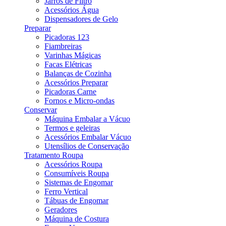
Jarros de Filtro
Acessórios Água
Dispensadores de Gelo
Preparar
Picadoras 123
Fiambreiras
Varinhas Mágicas
Facas Elétricas
Balanças de Cozinha
Acessórios Preparar
Picadoras Carne
Fornos e Micro-ondas
Conservar
Máquina Embalar a Vácuo
Termos e geleiras
Acessórios Embalar Vácuo
Utensílios de Conservação
Tratamento Roupa
Acessórios Roupa
Consumíveis Roupa
Sistemas de Engomar
Ferro Vertical
Tábuas de Engomar
Geradores
Máquina de Costura