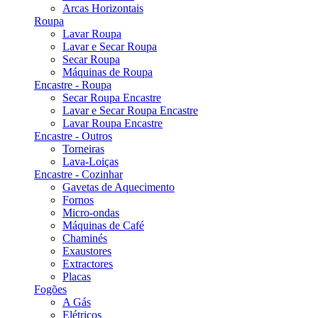
Arcas Horizontais
Roupa
Lavar Roupa
Lavar e Secar Roupa
Secar Roupa
Máquinas de Roupa
Encastre - Roupa
Secar Roupa Encastre
Lavar e Secar Roupa Encastre
Lavar Roupa Encastre
Encastre - Outros
Torneiras
Lava-Loiças
Encastre - Cozinhar
Gavetas de Aquecimento
Fornos
Micro-ondas
Máquinas de Café
Chaminés
Exaustores
Extractores
Placas
Fogões
A Gás
Elétricos