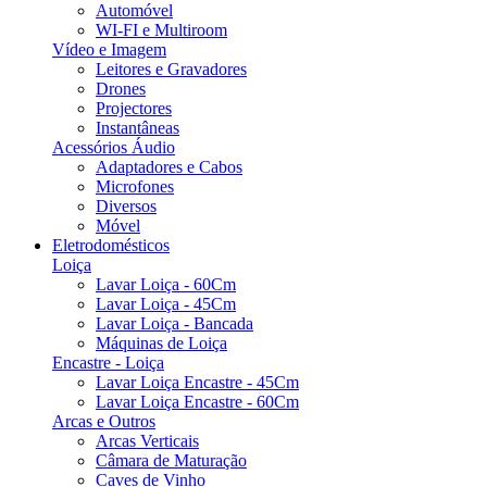
Automóvel
WI-FI e Multiroom
Vídeo e Imagem
Leitores e Gravadores
Drones
Projectores
Instantâneas
Acessórios Áudio
Adaptadores e Cabos
Microfones
Diversos
Móvel
Eletrodomésticos
Loiça
Lavar Loiça - 60Cm
Lavar Loiça - 45Cm
Lavar Loiça - Bancada
Máquinas de Loiça
Encastre - Loiça
Lavar Loiça Encastre - 45Cm
Lavar Loiça Encastre - 60Cm
Arcas e Outros
Arcas Verticais
Câmara de Maturação
Caves de Vinho