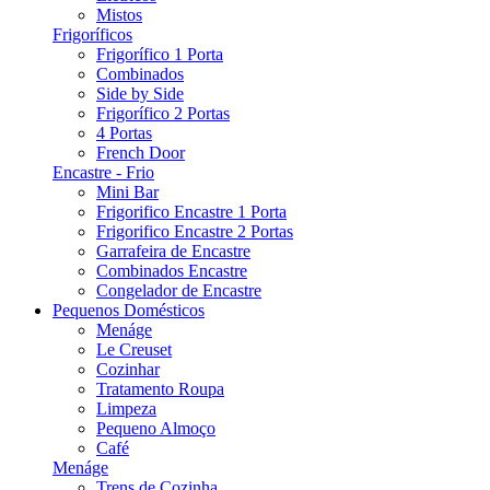
Mistos
Frigoríficos
Frigorífico 1 Porta
Combinados
Side by Side
Frigorífico 2 Portas
4 Portas
French Door
Encastre - Frio
Mini Bar
Frigorifico Encastre 1 Porta
Frigorifico Encastre 2 Portas
Garrafeira de Encastre
Combinados Encastre
Congelador de Encastre
Pequenos Domésticos
Menáge
Le Creuset
Cozinhar
Tratamento Roupa
Limpeza
Pequeno Almoço
Café
Menáge
Trens de Cozinha