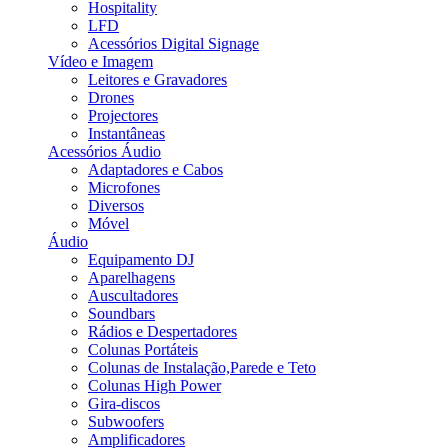
Hospitality
LFD
Acessórios Digital Signage
Vídeo e Imagem
Leitores e Gravadores
Drones
Projectores
Instantâneas
Acessórios Áudio
Adaptadores e Cabos
Microfones
Diversos
Móvel
Áudio
Equipamento DJ
Aparelhagens
Auscultadores
Soundbars
Rádios e Despertadores
Colunas Portáteis
Colunas de Instalação,Parede e Teto
Colunas High Power
Gira-discos
Subwoofers
Amplificadores