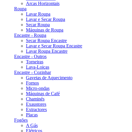
Arcas Horizontais
Roupa
Lavar Roupa
Lavar e Secar Roupa
Secar Roupa
Máquinas de Roupa
Encastre - Roupa
Secar Roupa Encastre
Lavar e Secar Roupa Encastre
Lavar Roupa Encastre
Encastre - Outros
Torneiras
Lava-Loiças
Encastre - Cozinhar
Gavetas de Aquecimento
Fornos
Micro-ondas
Máquinas de Café
Chaminés
Exaustores
Extractores
Placas
Fogões
A Gás
Elétricos