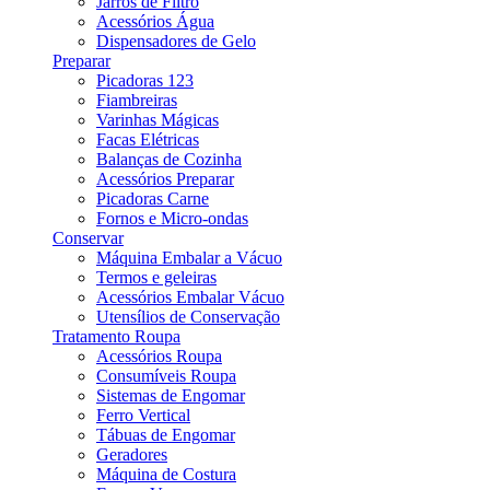
Jarros de Filtro
Acessórios Água
Dispensadores de Gelo
Preparar
Picadoras 123
Fiambreiras
Varinhas Mágicas
Facas Elétricas
Balanças de Cozinha
Acessórios Preparar
Picadoras Carne
Fornos e Micro-ondas
Conservar
Máquina Embalar a Vácuo
Termos e geleiras
Acessórios Embalar Vácuo
Utensílios de Conservação
Tratamento Roupa
Acessórios Roupa
Consumíveis Roupa
Sistemas de Engomar
Ferro Vertical
Tábuas de Engomar
Geradores
Máquina de Costura