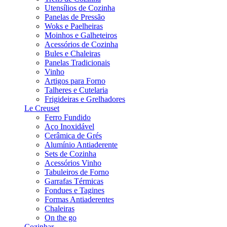
Utensílios de Cozinha
Panelas de Pressão
Woks e Paelheiras
Moinhos e Galheteiros
Acessórios de Cozinha
Bules e Chaleiras
Panelas Tradicionais
Vinho
Artigos para Forno
Talheres e Cutelaria
Frigideiras e Grelhadores
Le Creuset
Ferro Fundido
Aço Inoxidável
Cerâmica de Grés
Alumínio Antiaderente
Sets de Cozinha
Acessórios Vinho
Tabuleiros de Forno
Garrafas Térmicas
Fondues e Tagines
Formas Antiaderentes
Chaleiras
On the go
Cozinhar