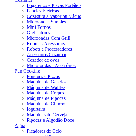
Fogareiros e Placas Portáteis
Panelas Elétricas
Cozedura a Vapor ou Vácuo
Microondas Simples
Mini-Fornos
Grelhadores
Microondas Com Grill
Robots - Acessórios
Robots e Processadores
Acessórios Cozinhar
Cozedor de ovos
Micro-ondas - Acessórios
Fun Cooking
Fondues e Pizzas
Máquina de Gelados
Máquina de Waffles
Máquina de Crepes
Máquina de Pipocas
Máquina de Churros
Iogurteira
Máquinas de Cerveja
Pipocas e Algodão Doce
Água
Picadores de Gelo