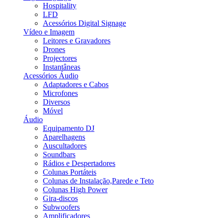
Hospitality
LFD
Acessórios Digital Signage
Vídeo e Imagem
Leitores e Gravadores
Drones
Projectores
Instantâneas
Acessórios Áudio
Adaptadores e Cabos
Microfones
Diversos
Móvel
Áudio
Equipamento DJ
Aparelhagens
Auscultadores
Soundbars
Rádios e Despertadores
Colunas Portáteis
Colunas de Instalação,Parede e Teto
Colunas High Power
Gira-discos
Subwoofers
Amplificadores