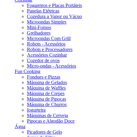
Fogareiros e Placas Portáteis
Panelas Elétricas
Cozedura a Vapor ou Vácuo
Microondas Simples
Mini-Fornos
Grelhadores
Microondas Com Grill
Robots - Acessórios
Robots e Processadores
Acessórios Cozinhar
Cozedor de ovos
Micro-ondas - Acessórios
Fun Cooking
Fondues e Pizzas
Máquina de Gelados
Máquina de Waffles
Máquina de Crepes
Máquina de Pipocas
Máquina de Churros
Iogurteira
Máquinas de Cerveja
Pipocas e Algodão Doce
Água
Picadores de Gelo