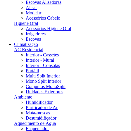
Escovas Alisadoras
Alisar
Modelar
Acessórios Cabelo
Higiene Oral
Acessórios Higiene Oral
Irrigadores
Escovas
Climatização
AC Residencial
Interior - Cassetes
Interior - Mural
Interior - Consolas
Portátil
Multi Split Interior
Mono Split Interior
Conjuntos MonoSplit
Unidades Exteriores
Ambiente
Humidificador
Purificador de Ar
Mata-moscas
Desumidificador
Aquecimento de Água
Esquentador