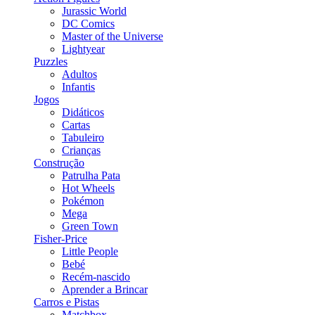
Jurassic World
DC Comics
Master of the Universe
Lightyear
Puzzles
Adultos
Infantis
Jogos
Didáticos
Cartas
Tabuleiro
Crianças
Construção
Patrulha Pata
Hot Wheels
Pokémon
Mega
Green Town
Fisher-Price
Little People
Bebé
Recém-nascido
Aprender a Brincar
Carros e Pistas
Matchbox