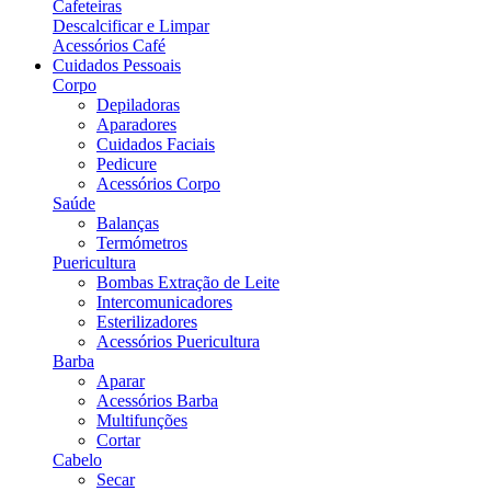
Cafeteiras
Descalcificar e Limpar
Acessórios Café
Cuidados Pessoais
Corpo
Depiladoras
Aparadores
Cuidados Faciais
Pedicure
Acessórios Corpo
Saúde
Balanças
Termómetros
Puericultura
Bombas Extração de Leite
Intercomunicadores
Esterilizadores
Acessórios Puericultura
Barba
Aparar
Acessórios Barba
Multifunções
Cortar
Cabelo
Secar