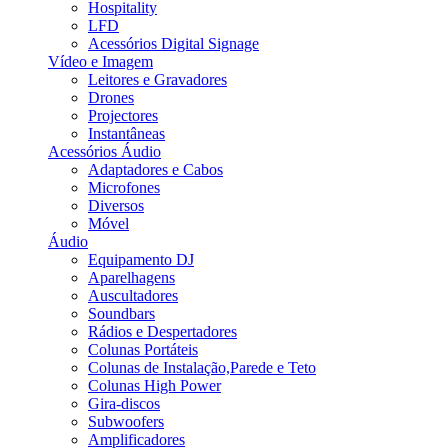
Hospitality
LFD
Acessórios Digital Signage
Vídeo e Imagem
Leitores e Gravadores
Drones
Projectores
Instantâneas
Acessórios Áudio
Adaptadores e Cabos
Microfones
Diversos
Móvel
Áudio
Equipamento DJ
Aparelhagens
Auscultadores
Soundbars
Rádios e Despertadores
Colunas Portáteis
Colunas de Instalação,Parede e Teto
Colunas High Power
Gira-discos
Subwoofers
Amplificadores