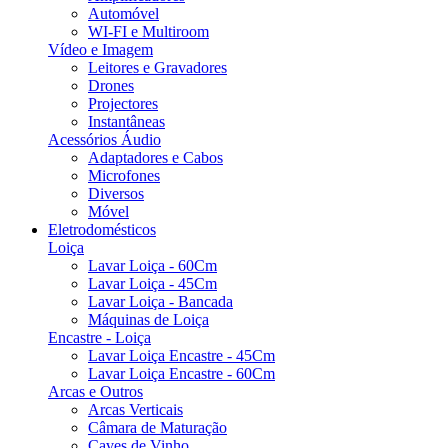
Automóvel
WI-FI e Multiroom
Vídeo e Imagem
Leitores e Gravadores
Drones
Projectores
Instantâneas
Acessórios Áudio
Adaptadores e Cabos
Microfones
Diversos
Móvel
Eletrodomésticos
Loiça
Lavar Loiça - 60Cm
Lavar Loiça - 45Cm
Lavar Loiça - Bancada
Máquinas de Loiça
Encastre - Loiça
Lavar Loiça Encastre - 45Cm
Lavar Loiça Encastre - 60Cm
Arcas e Outros
Arcas Verticais
Câmara de Maturação
Caves de Vinho