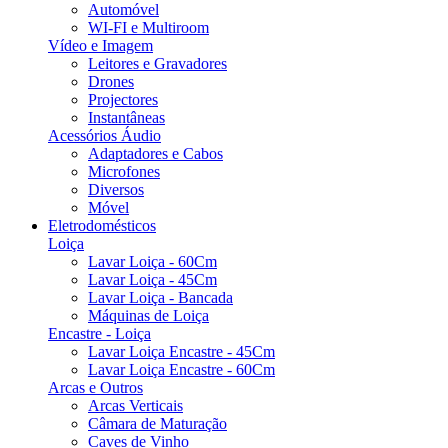
Automóvel
WI-FI e Multiroom
Vídeo e Imagem
Leitores e Gravadores
Drones
Projectores
Instantâneas
Acessórios Áudio
Adaptadores e Cabos
Microfones
Diversos
Móvel
Eletrodomésticos
Loiça
Lavar Loiça - 60Cm
Lavar Loiça - 45Cm
Lavar Loiça - Bancada
Máquinas de Loiça
Encastre - Loiça
Lavar Loiça Encastre - 45Cm
Lavar Loiça Encastre - 60Cm
Arcas e Outros
Arcas Verticais
Câmara de Maturação
Caves de Vinho