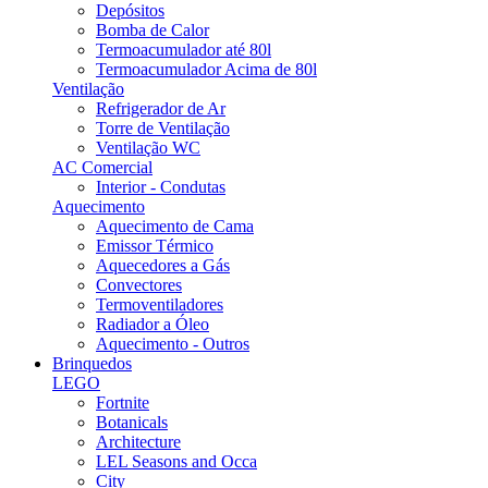
Depósitos
Bomba de Calor
Termoacumulador até 80l
Termoacumulador Acima de 80l
Ventilação
Refrigerador de Ar
Torre de Ventilação
Ventilação WC
AC Comercial
Interior - Condutas
Aquecimento
Aquecimento de Cama
Emissor Térmico
Aquecedores a Gás
Convectores
Termoventiladores
Radiador a Óleo
Aquecimento - Outros
Brinquedos
LEGO
Fortnite
Botanicals
Architecture
LEL Seasons and Occa
City