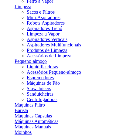
Ferro a Vapor
Limpeza
Sacos e Filtros
Mini-Aspiradores
Robots Aspiradores
Aspiradores Trenó
Limpeza a Vapor
Aspiradores Verticais
Aspiradores Multifuncionais
Produtos de Limpeza
Acessórios de Limpeza
Pequeno-almoço
Liquidificadoras
Acessórios Pequeno-almoço
Espremedores
Máquinas de Pão
Slow Juicers
Sanduicheiras
Centrifugadoras
Máquinas Filtro
Barista
Máquinas Cápsulas
Máquinas Automáticas
Máquinas Manuais
Moinhos