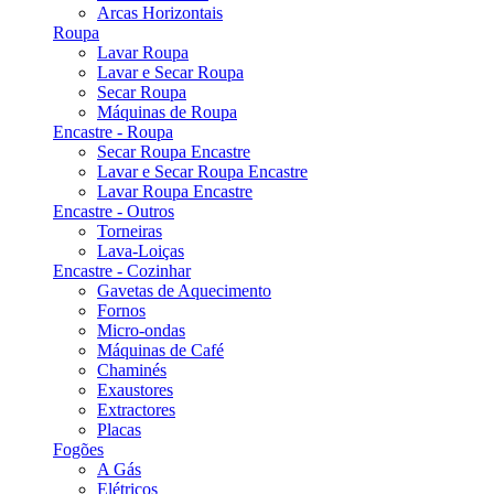
Arcas Horizontais
Roupa
Lavar Roupa
Lavar e Secar Roupa
Secar Roupa
Máquinas de Roupa
Encastre - Roupa
Secar Roupa Encastre
Lavar e Secar Roupa Encastre
Lavar Roupa Encastre
Encastre - Outros
Torneiras
Lava-Loiças
Encastre - Cozinhar
Gavetas de Aquecimento
Fornos
Micro-ondas
Máquinas de Café
Chaminés
Exaustores
Extractores
Placas
Fogões
A Gás
Elétricos