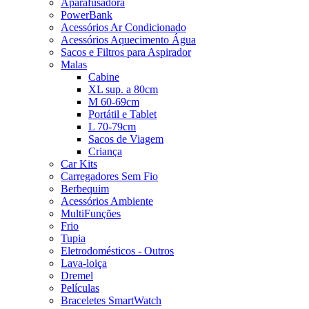
Aparafusadora
PowerBank
Acessórios Ar Condicionado
Acessórios Aquecimento Água
Sacos e Filtros para Aspirador
Malas
Cabine
XL sup. a 80cm
M 60-69cm
Portátil e Tablet
L 70-79cm
Sacos de Viagem
Criança
Car Kits
Carregadores Sem Fio
Berbequim
Acessórios Ambiente
MultiFunções
Frio
Tupia
Eletrodomésticos - Outros
Lava-loiça
Dremel
Películas
Braceletes SmartWatch