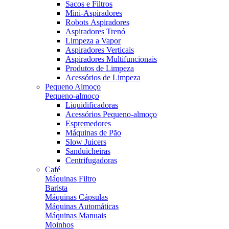
Sacos e Filtros
Mini-Aspiradores
Robots Aspiradores
Aspiradores Trenó
Limpeza a Vapor
Aspiradores Verticais
Aspiradores Multifuncionais
Produtos de Limpeza
Acessórios de Limpeza
Pequeno Almoço
Pequeno-almoço
Liquidificadoras
Acessórios Pequeno-almoço
Espremedores
Máquinas de Pão
Slow Juicers
Sanduicheiras
Centrifugadoras
Café
Máquinas Filtro
Barista
Máquinas Cápsulas
Máquinas Automáticas
Máquinas Manuais
Moinhos