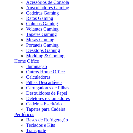
Acessórios de Consola
Auscultadores Gaming
Cadeiras Gaming
Ratos Gaming
Colunas Gaming
Volantes Gaming
Tapetes Gaming
Mesas Gaming
Portáteis Gaming
Desktops Gaming
Modding & Cooling
Home Office
Iluminação
Outros Home Office
Calculadoras
Pilhas Descartáveis
Carregadores de Pilhas
Destruidores de Papel
Detetores e Contadores
Cadeiras Escritório
Tapetes para Cadeira
Periféricos
Bases de Refrigeração
Teclados e Kits
Transporte