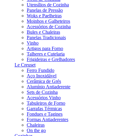
Utensílios de Cozinha
Panelas de Pressão
Woks e Paelheiras
Moinhos e Galheteiros
Acessórios de Cozinha
Bules e Chaleiras
Panelas Tradicionais
Vinho
Artigos para Forno
Talheres e Cutelaria
Frigideiras e Grelhadores
Le Creuset
Ferro Fundido
Aço Inoxidável
Cerâmica de Grés
Alumínio Antiaderente
Sets de Cozinha
Acessórios Vinho
Tabuleiros de Forno
Garrafas Térmicas
Fondues e Tagines
Formas Antiaderentes
Chaleiras
On the go
Cozinhar