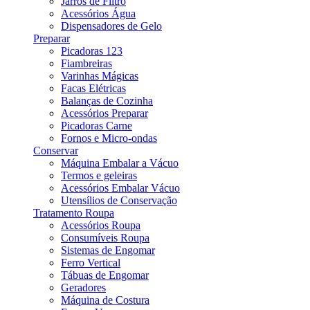
Jarros de Filtro
Acessórios Água
Dispensadores de Gelo
Preparar
Picadoras 123
Fiambreiras
Varinhas Mágicas
Facas Elétricas
Balanças de Cozinha
Acessórios Preparar
Picadoras Carne
Fornos e Micro-ondas
Conservar
Máquina Embalar a Vácuo
Termos e geleiras
Acessórios Embalar Vácuo
Utensílios de Conservação
Tratamento Roupa
Acessórios Roupa
Consumíveis Roupa
Sistemas de Engomar
Ferro Vertical
Tábuas de Engomar
Geradores
Máquina de Costura