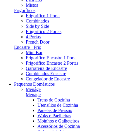
Mistos
Frigoríficos
Frigorífico 1 Porta
Combinados
Side by Side
Frigorífico 2 Portas
4 Portas
French Door
Encastre - Frio
Mini Bar
Frigorifico Encastre 1 Porta
Frigorifico Encastre 2 Portas
Garrafeira de Encastre
Combinados Encastre
Congelador de Encastre
Pequenos Domésticos
Menáge
Menáge
Trens de Cozinha
Utensílios de Cozinha
Panelas de Pressão
Woks e Paelheiras
Moinhos e Galheteiros
Acessórios de Cozinha