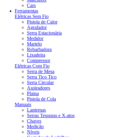
Cars
Ferramentas
Elétricas Sem Fio
Pistola de Calor
Agrafador
Serra Estacionária
Medidor
Martelo
Rebarbadora
Lixadeira
Compressor
Elétricas Com Fio
Serra de Mesa
Serra Tico Tico
Serra Circular
Aspiradores
Plaina
Pistola de Cola
Manuais
Lanternas
Serras Tesouras e X-atos
Chaves
Medição
Níveis