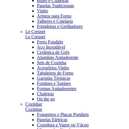
Bules e Chaleiras
Panelas Tradicionais
Vinho
Artigos para Forno
Talheres e Cutelaria
Frigideiras e Grelhadores
Le Creuset
Le Creuset
Ferro Fundido
Aço Inoxidável
Cerâmica de Grés
Alumínio Antiaderente
Sets de Cozinha
Acessórios Vinho
Tabuleiros de Forno
Garrafas Térmicas
Fondues e Tagines
Formas Antiaderentes
Chaleiras
On the go
Cozinhar
Cozinhar
Fogareiros e Placas Portáteis
Panelas Elétricas
Cozedura a Vapor ou Vácuo