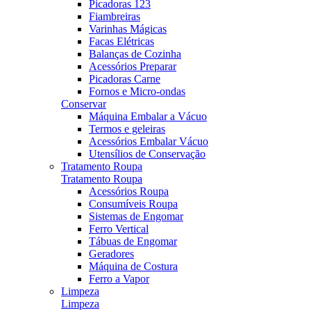
Picadoras 123
Fiambreiras
Varinhas Mágicas
Facas Elétricas
Balanças de Cozinha
Acessórios Preparar
Picadoras Carne
Fornos e Micro-ondas
Conservar
Máquina Embalar a Vácuo
Termos e geleiras
Acessórios Embalar Vácuo
Utensílios de Conservação
Tratamento Roupa
Tratamento Roupa
Acessórios Roupa
Consumíveis Roupa
Sistemas de Engomar
Ferro Vertical
Tábuas de Engomar
Geradores
Máquina de Costura
Ferro a Vapor
Limpeza
Limpeza