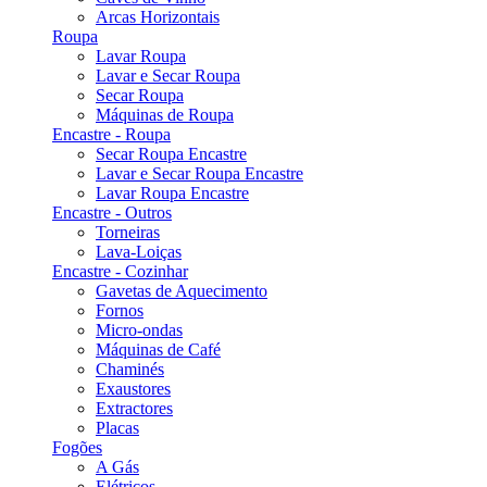
Arcas Horizontais
Roupa
Lavar Roupa
Lavar e Secar Roupa
Secar Roupa
Máquinas de Roupa
Encastre - Roupa
Secar Roupa Encastre
Lavar e Secar Roupa Encastre
Lavar Roupa Encastre
Encastre - Outros
Torneiras
Lava-Loiças
Encastre - Cozinhar
Gavetas de Aquecimento
Fornos
Micro-ondas
Máquinas de Café
Chaminés
Exaustores
Extractores
Placas
Fogões
A Gás
Elétricos