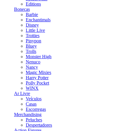
Editions
Bonecas
Barbie
Enchantimals
Disney
Little Live
Trotties
Pinypon
Bluey
Trolls
Monster High
Nenuco
Nancy
Magic Mixies
Harry Potter
Polly Pocket
WINX
Ar Livre
Veículos
Casas
Escorregas
Merchandising
Peluches
Despertadores
Action Figures