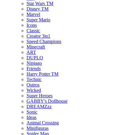
Star Wars TM
Disney TM
Marvel
Super Mario
Icons
Classic
Creator 3in1
Speed Champions
Minecraft
ART
DUPLO
Ninjago
Friends
Harry Potter TM
Technic
Outros
Wicked
Super Heroes
GABBY's Dollhouse
DREAMZzz
Sonic
Ideas
Animal Crossing
Minifiguras
Spider Man