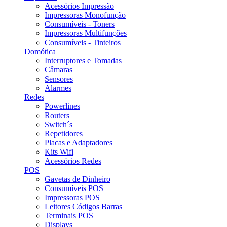
Acessórios Impressão
Impressoras Monofunção
Consumíveis - Toners
Impressoras Multifunções
Consumíveis - Tinteiros
Domótica
Interruptores e Tomadas
Câmaras
Sensores
Alarmes
Redes
Powerlines
Routers
Switch´s
Repetidores
Placas e Adaptadores
Kits Wifi
Acessórios Redes
POS
Gavetas de Dinheiro
Consumíveis POS
Impressoras POS
Leitores Códigos Barras
Terminais POS
Displays