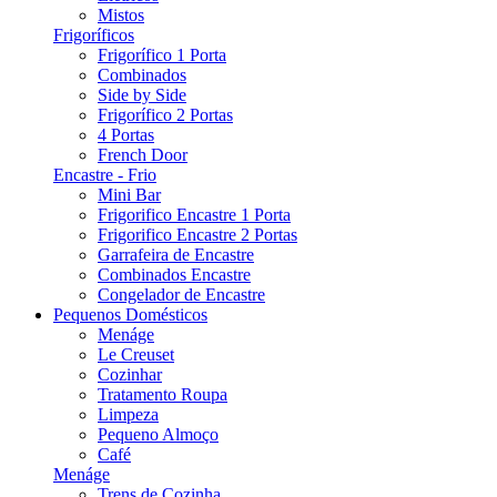
Mistos
Frigoríficos
Frigorífico 1 Porta
Combinados
Side by Side
Frigorífico 2 Portas
4 Portas
French Door
Encastre - Frio
Mini Bar
Frigorifico Encastre 1 Porta
Frigorifico Encastre 2 Portas
Garrafeira de Encastre
Combinados Encastre
Congelador de Encastre
Pequenos Domésticos
Menáge
Le Creuset
Cozinhar
Tratamento Roupa
Limpeza
Pequeno Almoço
Café
Menáge
Trens de Cozinha