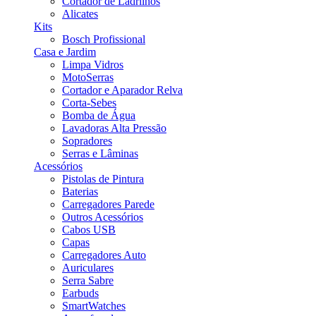
Cortador de Ladrilhos
Alicates
Kits
Bosch Profissional
Casa e Jardim
Limpa Vidros
MotoSerras
Cortador e Aparador Relva
Corta-Sebes
Bomba de Água
Lavadoras Alta Pressão
Sopradores
Serras e Lâminas
Acessórios
Pistolas de Pintura
Baterias
Carregadores Parede
Outros Acessórios
Cabos USB
Capas
Carregadores Auto
Auriculares
Serra Sabre
Earbuds
SmartWatches