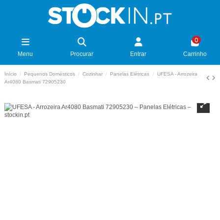
0
Menu
Procurar
Entrar
Carrinho
Início
Pequenos Domésticos
Cozinhar
Panelas Elétricas
UFESA - Arrozeira
Ar4080 Basmati 72905230