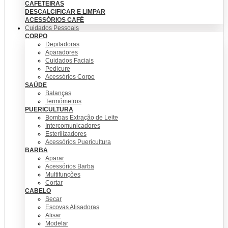
CAFETEIRAS
DESCALCIFICAR E LIMPAR
ACESSÓRIOS CAFÉ
Cuidados Pessoais
CORPO
Depiladoras
Aparadores
Cuidados Faciais
Pedicure
Acessórios Corpo
SAÚDE
Balanças
Termómetros
PUERICULTURA
Bombas Extração de Leite
Intercomunicadores
Esterilizadores
Acessórios Puericultura
BARBA
Aparar
Acessórios Barba
Multifunções
Cortar
CABELO
Secar
Escovas Alisadoras
Alisar
Modelar