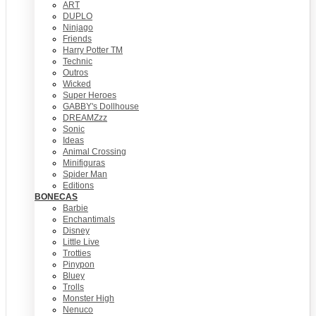
ART
DUPLO
Ninjago
Friends
Harry Potter TM
Technic
Outros
Wicked
Super Heroes
GABBY's Dollhouse
DREAMZzz
Sonic
Ideas
Animal Crossing
Minifiguras
Spider Man
Editions
BONECAS
Barbie
Enchantimals
Disney
Little Live
Trotties
Pinypon
Bluey
Trolls
Monster High
Nenuco