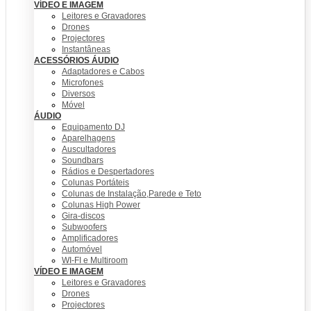
VÍDEO E IMAGEM
Leitores e Gravadores
Drones
Projectores
Instantâneas
ACESSÓRIOS ÁUDIO
Adaptadores e Cabos
Microfones
Diversos
Móvel
ÁUDIO
Equipamento DJ
Aparelhagens
Auscultadores
Soundbars
Rádios e Despertadores
Colunas Portáteis
Colunas de Instalação,Parede e Teto
Colunas High Power
Gira-discos
Subwoofers
Amplificadores
Automóvel
WI-FI e Multiroom
VÍDEO E IMAGEM
Leitores e Gravadores
Drones
Projectores