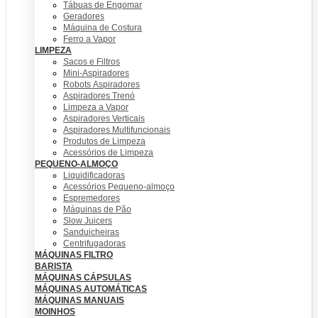
Tábuas de Engomar
Geradores
Máquina de Costura
Ferro a Vapor
LIMPEZA
Sacos e Filtros
Mini-Aspiradores
Robots Aspiradores
Aspiradores Trenó
Limpeza a Vapor
Aspiradores Verticais
Aspiradores Multifuncionais
Produtos de Limpeza
Acessórios de Limpeza
PEQUENO-ALMOÇO
Liquidificadoras
Acessórios Pequeno-almoço
Espremedores
Máquinas de Pão
Slow Juicers
Sanduicheiras
Centrifugadoras
MÁQUINAS FILTRO
BARISTA
MÁQUINAS CÁPSULAS
MÁQUINAS AUTOMÁTICAS
MÁQUINAS MANUAIS
MOINHOS