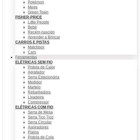
Pokémon
Mega
Green Town
FISHER-PRICE
Little People
Bebé
Recém-nascido
Aprender a Brincar
CARROS E PISTAS
Matchbox
Cars
Ferramentas
ELÉTRICAS SEM FIO
Pistola de Calor
Agrafador
Serra Estacionária
Medidor
Martelo
Rebarbadora
Lixadeira
Compressor
ELÉTRICAS COM FIO
Serra de Mesa
Serra Tico Tico
Serra Circular
Aspiradores
Plaina
Pistola de Cola