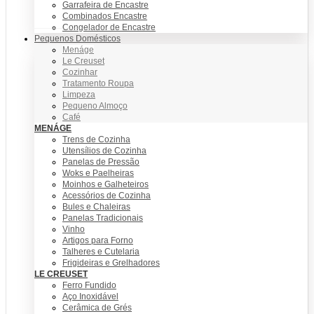
Garrafeira de Encastre
Combinados Encastre
Congelador de Encastre
Pequenos Domésticos
Menáge
Le Creuset
Cozinhar
Tratamento Roupa
Limpeza
Pequeno Almoço
Café
MENÁGE
Trens de Cozinha
Utensílios de Cozinha
Panelas de Pressão
Woks e Paelheiras
Moinhos e Galheteiros
Acessórios de Cozinha
Bules e Chaleiras
Panelas Tradicionais
Vinho
Artigos para Forno
Talheres e Cutelaria
Frigideiras e Grelhadores
LE CREUSET
Ferro Fundido
Aço Inoxidável
Cerâmica de Grés