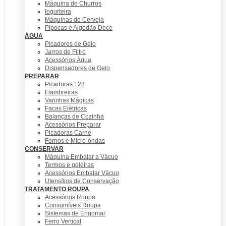
Máquina de Churros
Iogurteira
Máquinas de Cerveja
Pipocas e Algodão Doce
ÁGUA
Picadores de Gelo
Jarros de Filtro
Acessórios Água
Dispensadores de Gelo
PREPARAR
Picadoras 123
Fiambreiras
Varinhas Mágicas
Facas Elétricas
Balanças de Cozinha
Acessórios Preparar
Picadoras Carne
Fornos e Micro-ondas
CONSERVAR
Máquina Embalar a Vácuo
Termos e geleiras
Acessórios Embalar Vácuo
Utensílios de Conservação
TRATAMENTO ROUPA
Acessórios Roupa
Consumíveis Roupa
Sistemas de Engomar
Ferro Vertical