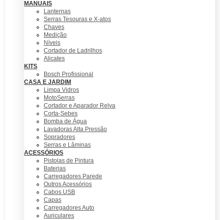
MANUAIS
Lanternas
Serras Tesouras e X-atos
Chaves
Medição
Níveis
Cortador de Ladrilhos
Alicates
KITS
Bosch Profissional
CASA E JARDIM
Limpa Vidros
MotoSerras
Cortador e Aparador Relva
Corta-Sebes
Bomba de Água
Lavadoras Alta Pressão
Sopradores
Serras e Lâminas
ACESSÓRIOS
Pistolas de Pintura
Baterias
Carregadores Parede
Outros Acessórios
Cabos USB
Capas
Carregadores Auto
Auriculares