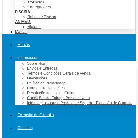
Trotinetes
Carregadores
PISCINA
Robot de Piscina
ANIMAIS
Higiene
Marcas
Marcas
Informações
Sobre Nós
Envios e Entregas
Termos e Condições Gerais de Venda
Devoluções
Política de Privacidade
Livro de Reclamações
Resolução de Litígios Online
Condições de Entrega Personalizada
Informação sobre o Produto de Seguro – Extensão de Garantia
Extensão de Garantia
Contatos