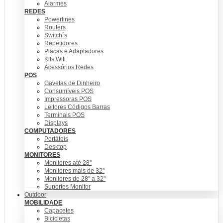
Alarmes
REDES
Powerlines
Routers
Switch´s
Repetidores
Placas e Adaptadores
Kits Wifi
Acessórios Redes
POS
Gavetas de Dinheiro
Consumíveis POS
Impressoras POS
Leitores Códigos Barras
Terminais POS
Displays
COMPUTADORES
Portáteis
Desktop
MONITORES
Monitores até 28"
Monitores mais de 32"
Monitores de 28" a 32"
Suportes Monitor
Outdoor
MOBILIDADE
Capacetes
Bicicletas