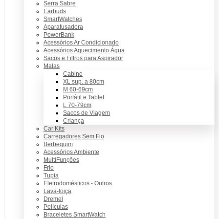
Serra Sabre
Earbuds
SmartWatches
Aparafusadora
PowerBank
Acessórios Ar Condicionado
Acessórios Aquecimento Água
Sacos e Filtros para Aspirador
Malas
Cabine
XL sup. a 80cm
M 60-69cm
Portátil e Tablet
L 70-79cm
Sacos de Viagem
Criança
Car Kits
Carregadores Sem Fio
Berbequim
Acessórios Ambiente
MultiFunções
Frio
Tupia
Eletrodomésticos - Outros
Lava-loiça
Dremel
Películas
Braceletes SmartWatch