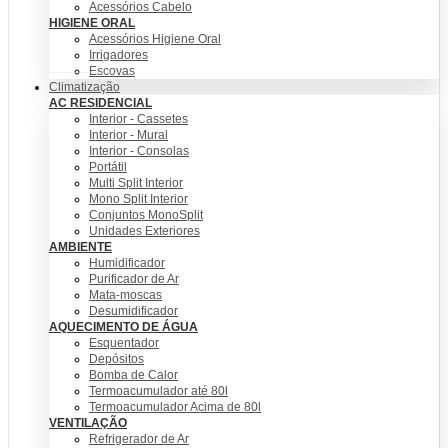
Acessórios Cabelo
HIGIENE ORAL
Acessórios Higiene Oral
Irrigadores
Escovas
Climatização
AC RESIDENCIAL
Interior - Cassetes
Interior - Mural
Interior - Consolas
Portátil
Multi Split Interior
Mono Split Interior
Conjuntos MonoSplit
Unidades Exteriores
AMBIENTE
Humidificador
Purificador de Ar
Mata-moscas
Desumidificador
AQUECIMENTO DE ÁGUA
Esquentador
Depósitos
Bomba de Calor
Termoacumulador até 80l
Termoacumulador Acima de 80l
VENTILAÇÃO
Refrigerador de Ar