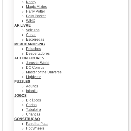
Nancy
Magic Mixies
Harry Potter
Polly Pocket
WINX
AR LIVRE
Veículos
Casas
Escorregas
MERCHANDISING
Peluches
Despertadores
ACTION FIGURES
Jurassic World
DC Comics
Master of the Universe
Lightyear
PUZZLES
Adultos
Infantis
JOGOS
Didáticos
Cartas
Tabuleiro
Crianças
CONSTRUÇÃO
Patrulha Pata
Hot Wheels