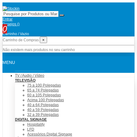
Entrar
Desejos (
)
0
Carrinho
/
Vazio
×
Carrinho de Compras
Não existem mais produtos no seu carrinho
MENU
TV / Audio / Vídeo
TELEVISÃO
75 a 100 Polegadas
65 a 74 Polegadas
60 a 105 Polegadas
Acima 100 Polegadas
40 a 64 Polegadas
40 a 59 Polegadas
32 a 39 Polegadas
DIGITAL SIGNAGE
Hospitality
LFD
Acessórios Digital Signage