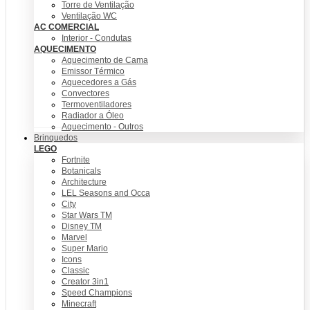
Torre de Ventilação
Ventilação WC
AC COMERCIAL
Interior - Condutas
AQUECIMENTO
Aquecimento de Cama
Emissor Térmico
Aquecedores a Gás
Convectores
Termoventiladores
Radiador a Óleo
Aquecimento - Outros
Brinquedos
LEGO
Fortnite
Botanicals
Architecture
LEL Seasons and Occa
City
Star Wars TM
Disney TM
Marvel
Super Mario
Icons
Classic
Creator 3in1
Speed Champions
Minecraft