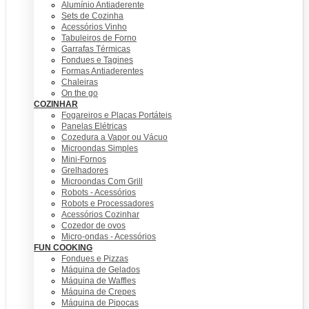
Alumínio Antiaderente
Sets de Cozinha
Acessórios Vinho
Tabuleiros de Forno
Garrafas Térmicas
Fondues e Tagines
Formas Antiaderentes
Chaleiras
On the go
COZINHAR
Fogareiros e Placas Portáteis
Panelas Elétricas
Cozedura a Vapor ou Vácuo
Microondas Simples
Mini-Fornos
Grelhadores
Microondas Com Grill
Robots - Acessórios
Robots e Processadores
Acessórios Cozinhar
Cozedor de ovos
Micro-ondas - Acessórios
FUN COOKING
Fondues e Pizzas
Máquina de Gelados
Máquina de Waffles
Máquina de Crepes
Máquina de Pipocas