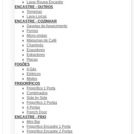
Lavar Roupa Encastre
ENCASTRE - OUTROS
Torneiras
Lava-Loiças
ENCASTRE - COZINHAR
Gavetas de Aquecimento
Fornos
Micro-ondas
Máquinas de Café
Chaminés
Exaustores
Extractores
Placas
FOGÕES
A Gás
Elétricos
Mistos
FRIGORÍFICOS
Frigorífico 1 Porta
Combinados
Side by Side
Frigorífico 2 Portas
4 Portas
French Door
ENCASTRE - FRIO
Mini Bar
Frigorifico Encastre 1 Porta
Frigorifico Encastre 2 Portas