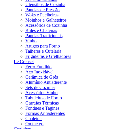
Utensílios de Cozinha
Panelas de Pressão
Woks e Paelheiras
Moinhos e Galheteiros
Acessórios de Cozinha
Bules e Chaleiras
Panelas Tradicionais
Vinho
Artigos para Forno
Talheres e Cutelaria
Frigideiras e Grelhadores
Le Creuset
Ferro Fundido
Aço Inoxidável
Cerâmica de Grés
Alumínio Antiaderente
Sets de Cozinha
Acessórios Vinho
Tabuleiros de Forno
Garrafas Térmicas
Fondues e Tagines
Formas Antiaderentes
Chaleiras
On the go
Cozinhar