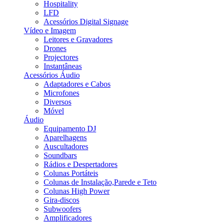
Hospitality
LFD
Acessórios Digital Signage
Vídeo e Imagem
Leitores e Gravadores
Drones
Projectores
Instantâneas
Acessórios Áudio
Adaptadores e Cabos
Microfones
Diversos
Móvel
Áudio
Equipamento DJ
Aparelhagens
Auscultadores
Soundbars
Rádios e Despertadores
Colunas Portáteis
Colunas de Instalação,Parede e Teto
Colunas High Power
Gira-discos
Subwoofers
Amplificadores