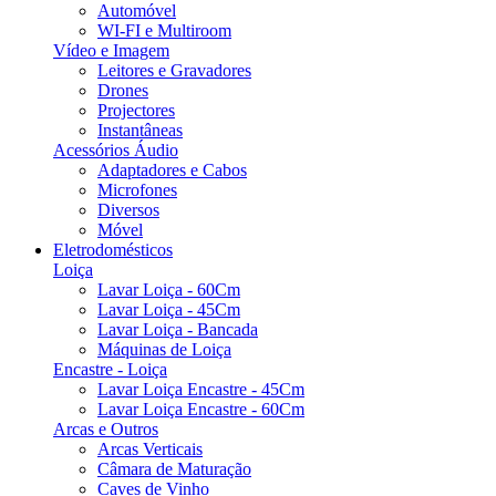
Automóvel
WI-FI e Multiroom
Vídeo e Imagem
Leitores e Gravadores
Drones
Projectores
Instantâneas
Acessórios Áudio
Adaptadores e Cabos
Microfones
Diversos
Móvel
Eletrodomésticos
Loiça
Lavar Loiça - 60Cm
Lavar Loiça - 45Cm
Lavar Loiça - Bancada
Máquinas de Loiça
Encastre - Loiça
Lavar Loiça Encastre - 45Cm
Lavar Loiça Encastre - 60Cm
Arcas e Outros
Arcas Verticais
Câmara de Maturação
Caves de Vinho