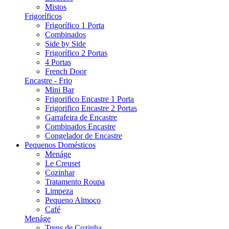
Mistos
Frigoríficos
Frigorífico 1 Porta
Combinados
Side by Side
Frigorífico 2 Portas
4 Portas
French Door
Encastre - Frio
Mini Bar
Frigorifico Encastre 1 Porta
Frigorifico Encastre 2 Portas
Garrafeira de Encastre
Combinados Encastre
Congelador de Encastre
Pequenos Domésticos
Menáge
Le Creuset
Cozinhar
Tratamento Roupa
Limpeza
Pequeno Almoço
Café
Menáge
Trens de Cozinha