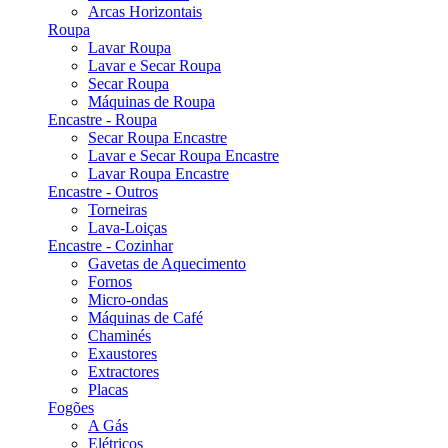
Arcas Horizontais
Roupa
Lavar Roupa
Lavar e Secar Roupa
Secar Roupa
Máquinas de Roupa
Encastre - Roupa
Secar Roupa Encastre
Lavar e Secar Roupa Encastre
Lavar Roupa Encastre
Encastre - Outros
Torneiras
Lava-Loiças
Encastre - Cozinhar
Gavetas de Aquecimento
Fornos
Micro-ondas
Máquinas de Café
Chaminés
Exaustores
Extractores
Placas
Fogões
A Gás
Elétricos