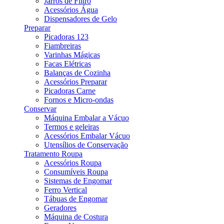
Jarros de Filtro
Acessórios Água
Dispensadores de Gelo
Preparar
Picadoras 123
Fiambreiras
Varinhas Mágicas
Facas Elétricas
Balanças de Cozinha
Acessórios Preparar
Picadoras Carne
Fornos e Micro-ondas
Conservar
Máquina Embalar a Vácuo
Termos e geleiras
Acessórios Embalar Vácuo
Utensílios de Conservação
Tratamento Roupa
Acessórios Roupa
Consumíveis Roupa
Sistemas de Engomar
Ferro Vertical
Tábuas de Engomar
Geradores
Máquina de Costura