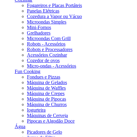
Fogareiros e Placas Portáteis
Panelas Elétricas
Cozedura a Vapor ou Vácuo
Microondas Simples
Mini-Fornos
Grelhadores
Microondas Com Grill
Robots - Acessórios
Robots e Processadores
Acessórios Cozinhar
Cozedor de ovos
Micro-ondas - Acessórios
Fun Cooking
Fondues e Pizzas
Máquina de Gelados
Máquina de Waffles
Máquina de Crepes
Máquina de Pipocas
Máquina de Churros
Iogurteira
Máquinas de Cerveja
Pipocas e Algodão Doce
Água
Picadores de Gelo