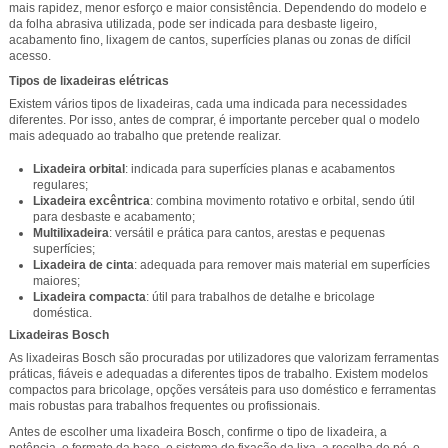
mais rapidez, menor esforço e maior consistência. Dependendo do modelo e
da folha abrasiva utilizada, pode ser indicada para desbaste ligeiro,
acabamento fino, lixagem de cantos, superfícies planas ou zonas de difícil
acesso.
Tipos de lixadeiras elétricas
Existem vários tipos de lixadeiras, cada uma indicada para necessidades
diferentes. Por isso, antes de comprar, é importante perceber qual o modelo
mais adequado ao trabalho que pretende realizar.
Lixadeira orbital
: indicada para superfícies planas e acabamentos
regulares;
Lixadeira excêntrica
: combina movimento rotativo e orbital, sendo útil
para desbaste e acabamento;
Multilixadeira
: versátil e prática para cantos, arestas e pequenas
superfícies;
Lixadeira de cinta
: adequada para remover mais material em superfícies
maiores;
Lixadeira compacta
: útil para trabalhos de detalhe e bricolage
doméstica.
Lixadeiras Bosch
As lixadeiras Bosch são procuradas por utilizadores que valorizam ferramentas
práticas, fiáveis e adequadas a diferentes tipos de trabalho. Existem modelos
compactos para bricolage, opções versáteis para uso doméstico e ferramentas
mais robustas para trabalhos frequentes ou profissionais.
Antes de escolher uma lixadeira Bosch, confirme o tipo de lixadeira, a
potência, o formato da base, o sistema de fixação da lixa, a recolha de pó, o