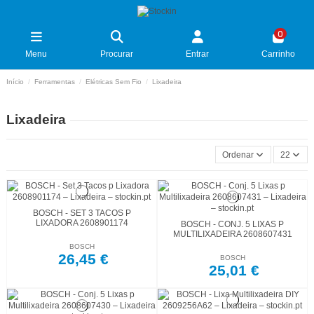
0
Menu
Procurar
Entrar
Carrinho
Início
Ferramentas
Elétricas Sem Fio
Lixadeira
Lixadeira
Ordenar
22
BOSCH - SET 3 TACOS P
LIXADORA 2608901174
BOSCH - CONJ. 5 LIXAS P
MULTILIXADEIRA 2608607431
BOSCH
26,45 €
BOSCH
25,01 €