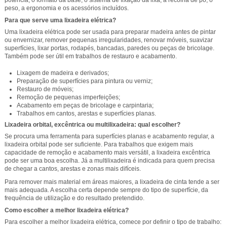
peso, a ergonomia e os acessórios incluídos.
Para que serve uma lixadeira elétrica?
Uma lixadeira elétrica pode ser usada para preparar madeira antes de pintar
ou envernizar, remover pequenas irregularidades, renovar móveis, suavizar
superfícies, lixar portas, rodapés, bancadas, paredes ou peças de bricolage.
Também pode ser útil em trabalhos de restauro e acabamento.
Lixagem de madeira e derivados;
Preparação de superfícies para pintura ou verniz;
Restauro de móveis;
Remoção de pequenas imperfeições;
Acabamento em peças de bricolage e carpintaria;
Trabalhos em cantos, arestas e superfícies planas.
Lixadeira orbital, excêntrica ou multilixadeira: qual escolher?
Se procura uma ferramenta para superfícies planas e acabamento regular, a
lixadeira orbital pode ser suficiente. Para trabalhos que exigem mais
capacidade de remoção e acabamento mais versátil, a lixadeira excêntrica
pode ser uma boa escolha. Já a multilixadeira é indicada para quem precisa
de chegar a cantos, arestas e zonas mais difíceis.
Para remover mais material em áreas maiores, a lixadeira de cinta tende a ser
mais adequada. A escolha certa depende sempre do tipo de superfície, da
frequência de utilização e do resultado pretendido.
Como escolher a melhor lixadeira elétrica?
Para escolher a melhor lixadeira elétrica, comece por definir o tipo de trabalho: