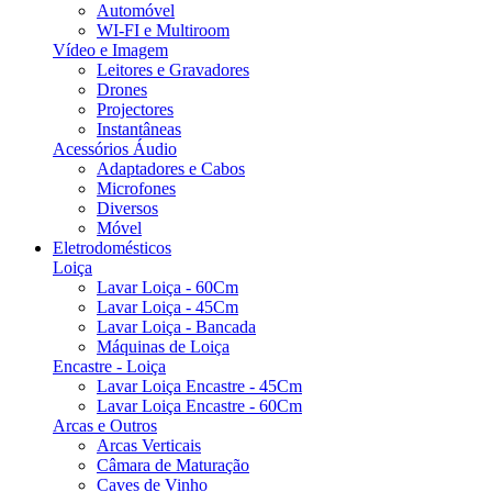
Automóvel
WI-FI e Multiroom
Vídeo e Imagem
Leitores e Gravadores
Drones
Projectores
Instantâneas
Acessórios Áudio
Adaptadores e Cabos
Microfones
Diversos
Móvel
Eletrodomésticos
Loiça
Lavar Loiça - 60Cm
Lavar Loiça - 45Cm
Lavar Loiça - Bancada
Máquinas de Loiça
Encastre - Loiça
Lavar Loiça Encastre - 45Cm
Lavar Loiça Encastre - 60Cm
Arcas e Outros
Arcas Verticais
Câmara de Maturação
Caves de Vinho