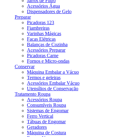
Jarros de Filtro
Acessórios Água
Dispensadores de Gelo
Preparar
Picadoras 123
Fiambreiras
Varinhas Mágicas
Facas Elétricas
Balanças de Cozinha
Acessórios Preparar
Picadoras Carne
Fornos e Micro-ondas
Conservar
Máquina Embalar a Vácuo
Termos e geleiras
Acessórios Embalar Vácuo
Utensílios de Conservação
Tratamento Roupa
Acessórios Roupa
Consumíveis Roupa
Sistemas de Engomar
Ferro Vertical
Tábuas de Engomar
Geradores
Máquina de Costura