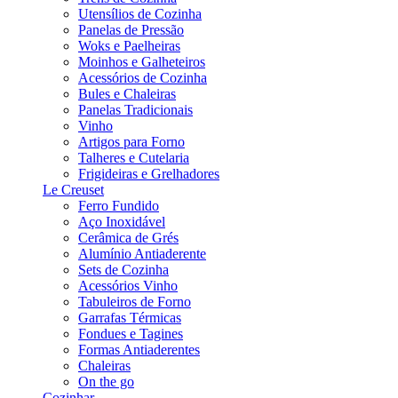
Utensílios de Cozinha
Panelas de Pressão
Woks e Paelheiras
Moinhos e Galheteiros
Acessórios de Cozinha
Bules e Chaleiras
Panelas Tradicionais
Vinho
Artigos para Forno
Talheres e Cutelaria
Frigideiras e Grelhadores
Le Creuset
Ferro Fundido
Aço Inoxidável
Cerâmica de Grés
Alumínio Antiaderente
Sets de Cozinha
Acessórios Vinho
Tabuleiros de Forno
Garrafas Térmicas
Fondues e Tagines
Formas Antiaderentes
Chaleiras
On the go
Cozinhar