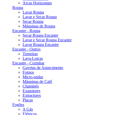
Arcas Horizontais
Roupa
Lavar Roupa
Lavar e Secar Roupa
Secar Roupa
Máquinas de Roupa
Encastre - Roupa
Secar Roupa Encastre
Lavar e Secar Roupa Encastre
Lavar Roupa Encastre
Encastre - Outros
Torneiras
Lava-Loiças
Encastre - Cozinhar
Gavetas de Aquecimento
Fornos
Micro-ondas
Máquinas de Café
Chaminés
Exaustores
Extractores
Placas
Fogões
A Gás
Elétricos