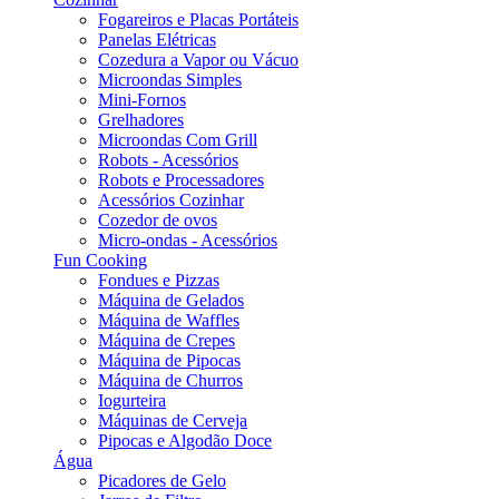
Fogareiros e Placas Portáteis
Panelas Elétricas
Cozedura a Vapor ou Vácuo
Microondas Simples
Mini-Fornos
Grelhadores
Microondas Com Grill
Robots - Acessórios
Robots e Processadores
Acessórios Cozinhar
Cozedor de ovos
Micro-ondas - Acessórios
Fun Cooking
Fondues e Pizzas
Máquina de Gelados
Máquina de Waffles
Máquina de Crepes
Máquina de Pipocas
Máquina de Churros
Iogurteira
Máquinas de Cerveja
Pipocas e Algodão Doce
Água
Picadores de Gelo