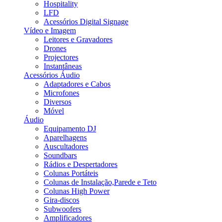
Hospitality
LFD
Acessórios Digital Signage
Vídeo e Imagem
Leitores e Gravadores
Drones
Projectores
Instantâneas
Acessórios Áudio
Adaptadores e Cabos
Microfones
Diversos
Móvel
Áudio
Equipamento DJ
Aparelhagens
Auscultadores
Soundbars
Rádios e Despertadores
Colunas Portáteis
Colunas de Instalação,Parede e Teto
Colunas High Power
Gira-discos
Subwoofers
Amplificadores