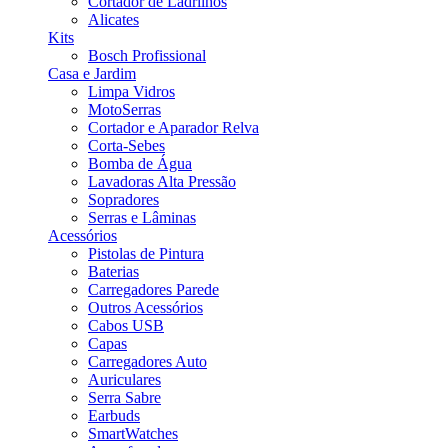
Cortador de Ladrilhos
Alicates
Kits
Bosch Profissional
Casa e Jardim
Limpa Vidros
MotoSerras
Cortador e Aparador Relva
Corta-Sebes
Bomba de Água
Lavadoras Alta Pressão
Sopradores
Serras e Lâminas
Acessórios
Pistolas de Pintura
Baterias
Carregadores Parede
Outros Acessórios
Cabos USB
Capas
Carregadores Auto
Auriculares
Serra Sabre
Earbuds
SmartWatches