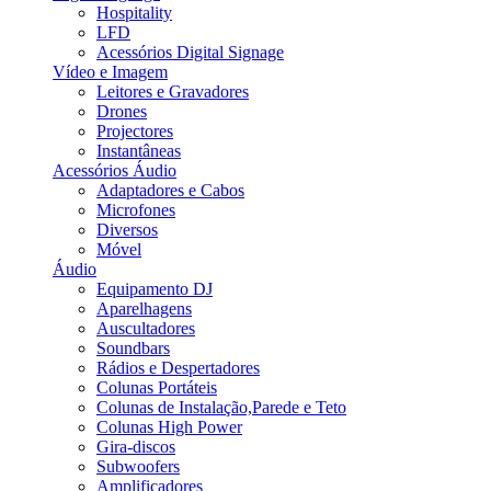
Hospitality
LFD
Acessórios Digital Signage
Vídeo e Imagem
Leitores e Gravadores
Drones
Projectores
Instantâneas
Acessórios Áudio
Adaptadores e Cabos
Microfones
Diversos
Móvel
Áudio
Equipamento DJ
Aparelhagens
Auscultadores
Soundbars
Rádios e Despertadores
Colunas Portáteis
Colunas de Instalação,Parede e Teto
Colunas High Power
Gira-discos
Subwoofers
Amplificadores