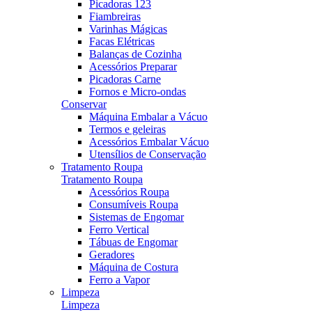
Picadoras 123
Fiambreiras
Varinhas Mágicas
Facas Elétricas
Balanças de Cozinha
Acessórios Preparar
Picadoras Carne
Fornos e Micro-ondas
Conservar
Máquina Embalar a Vácuo
Termos e geleiras
Acessórios Embalar Vácuo
Utensílios de Conservação
Tratamento Roupa
Tratamento Roupa
Acessórios Roupa
Consumíveis Roupa
Sistemas de Engomar
Ferro Vertical
Tábuas de Engomar
Geradores
Máquina de Costura
Ferro a Vapor
Limpeza
Limpeza