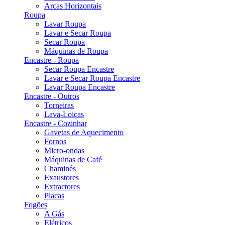
Arcas Horizontais
Roupa
Lavar Roupa
Lavar e Secar Roupa
Secar Roupa
Máquinas de Roupa
Encastre - Roupa
Secar Roupa Encastre
Lavar e Secar Roupa Encastre
Lavar Roupa Encastre
Encastre - Outros
Torneiras
Lava-Loiças
Encastre - Cozinhar
Gavetas de Aquecimento
Fornos
Micro-ondas
Máquinas de Café
Chaminés
Exaustores
Extractores
Placas
Fogões
A Gás
Elétricos