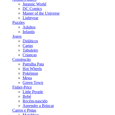
Jurassic World
DC Comics
Master of the Universe
Lightyear
Puzzles
Adultos
Infantis
Jogos
Didáticos
Cartas
Tabuleiro
Crianças
Construção
Patrulha Pata
Hot Wheels
Pokémon
Mega
Green Town
Fisher-Price
Little People
Bebé
Recém-nascido
Aprender a Brincar
Carros e Pistas
Matchbox