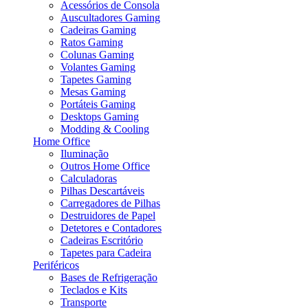
Acessórios de Consola
Auscultadores Gaming
Cadeiras Gaming
Ratos Gaming
Colunas Gaming
Volantes Gaming
Tapetes Gaming
Mesas Gaming
Portáteis Gaming
Desktops Gaming
Modding & Cooling
Home Office
Iluminação
Outros Home Office
Calculadoras
Pilhas Descartáveis
Carregadores de Pilhas
Destruidores de Papel
Detetores e Contadores
Cadeiras Escritório
Tapetes para Cadeira
Periféricos
Bases de Refrigeração
Teclados e Kits
Transporte