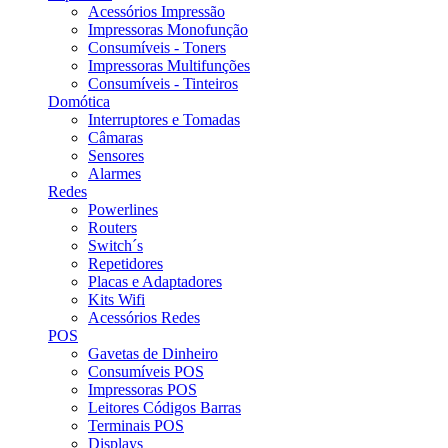
Acessórios Impressão
Impressoras Monofunção
Consumíveis - Toners
Impressoras Multifunções
Consumíveis - Tinteiros
Domótica
Interruptores e Tomadas
Câmaras
Sensores
Alarmes
Redes
Powerlines
Routers
Switch´s
Repetidores
Placas e Adaptadores
Kits Wifi
Acessórios Redes
POS
Gavetas de Dinheiro
Consumíveis POS
Impressoras POS
Leitores Códigos Barras
Terminais POS
Displays