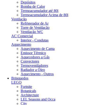
Depósitos
Bomba de Calor
Termoacumulador até 80l
Termoacumulador Acima de 80l
Ventilação
Refrigerador de Ar
Torre de Ventilação
Ventilação WC
AC Comercial
Interior - Condutas
Aquecimento
Aquecimento de Cama
Emissor Térmico
Aquecedores a Gás
Convectores
Termoventiladores
Radiador a Óleo
Aquecimento - Outros
Brinquedos
LEGO
Fortnite
Botanicals
Architecture
LEL Seasons and Occa
City