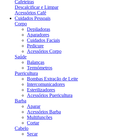
Cafeteiras
Descalcificar e Limpar
Acessórios Café
Cuidados Pessoais
Corpo
Depiladoras
Aparadores
Cuidados Faciais
Pedicure
Acessórios Corpo
Saúde
Balanças
Termómetros
Puericultura
Bombas Extração de Leite
Intercomunicadores
Esterilizadores
Acessórios Puericultura
Barba
Aparar
Acessórios Barba
Multifunções
Cortar
Cabelo
Secar