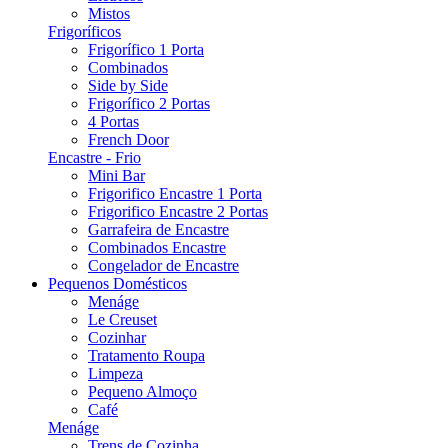
Mistos
Frigoríficos
Frigorífico 1 Porta
Combinados
Side by Side
Frigorífico 2 Portas
4 Portas
French Door
Encastre - Frio
Mini Bar
Frigorifico Encastre 1 Porta
Frigorifico Encastre 2 Portas
Garrafeira de Encastre
Combinados Encastre
Congelador de Encastre
Pequenos Domésticos
Menáge
Le Creuset
Cozinhar
Tratamento Roupa
Limpeza
Pequeno Almoço
Café
Menáge
Trens de Cozinha