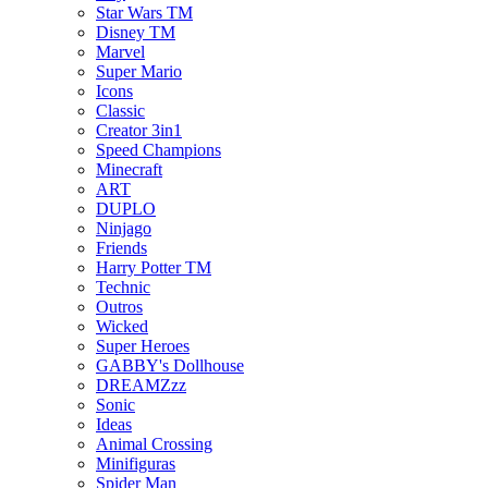
Star Wars TM
Disney TM
Marvel
Super Mario
Icons
Classic
Creator 3in1
Speed Champions
Minecraft
ART
DUPLO
Ninjago
Friends
Harry Potter TM
Technic
Outros
Wicked
Super Heroes
GABBY's Dollhouse
DREAMZzz
Sonic
Ideas
Animal Crossing
Minifiguras
Spider Man