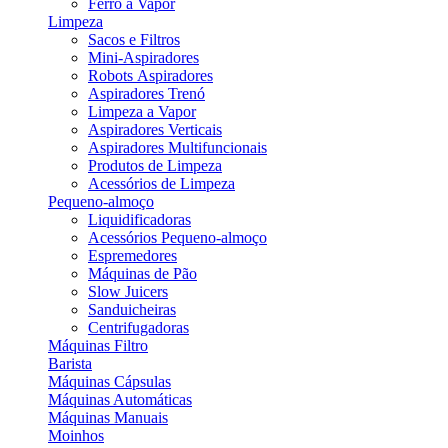
Ferro a Vapor
Limpeza
Sacos e Filtros
Mini-Aspiradores
Robots Aspiradores
Aspiradores Trenó
Limpeza a Vapor
Aspiradores Verticais
Aspiradores Multifuncionais
Produtos de Limpeza
Acessórios de Limpeza
Pequeno-almoço
Liquidificadoras
Acessórios Pequeno-almoço
Espremedores
Máquinas de Pão
Slow Juicers
Sanduicheiras
Centrifugadoras
Máquinas Filtro
Barista
Máquinas Cápsulas
Máquinas Automáticas
Máquinas Manuais
Moinhos