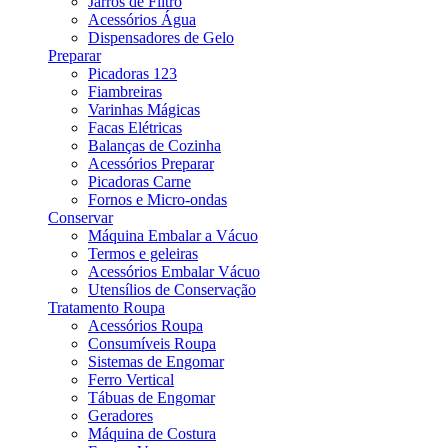
Jarros de Filtro
Acessórios Água
Dispensadores de Gelo
Preparar
Picadoras 123
Fiambreiras
Varinhas Mágicas
Facas Elétricas
Balanças de Cozinha
Acessórios Preparar
Picadoras Carne
Fornos e Micro-ondas
Conservar
Máquina Embalar a Vácuo
Termos e geleiras
Acessórios Embalar Vácuo
Utensílios de Conservação
Tratamento Roupa
Acessórios Roupa
Consumíveis Roupa
Sistemas de Engomar
Ferro Vertical
Tábuas de Engomar
Geradores
Máquina de Costura