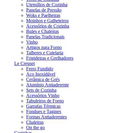
Utensílios de Cozinha
Panelas de Pressão
Woks e Paelheiras
Moinhos e Galheteiros
Acessórios de Cozinha
Bules e Chaleiras
Panelas Tradicionais
Vinho
Artigos para Forno
Talheres e Cutelaria
Frigideiras e Grelhadores
Le Creuset
Ferro Fundido
Aço Inoxidável
Cerâmica de Grés
Alumínio Antiaderente
Sets de Cozinha
Acessórios Vinho
Tabuleiros de Forno
Garrafas Térmicas
Fondues e Tagines
Formas Antiaderentes
Chaleiras
On the go
Cozinhar