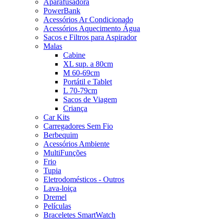
Aparafusadora
PowerBank
Acessórios Ar Condicionado
Acessórios Aquecimento Água
Sacos e Filtros para Aspirador
Malas
Cabine
XL sup. a 80cm
M 60-69cm
Portátil e Tablet
L 70-79cm
Sacos de Viagem
Criança
Car Kits
Carregadores Sem Fio
Berbequim
Acessórios Ambiente
MultiFunções
Frio
Tupia
Eletrodomésticos - Outros
Lava-loiça
Dremel
Películas
Braceletes SmartWatch