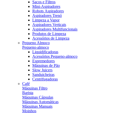
Sacos e Filtros
Mini-Aspiradores
Robots Aspiradores
Aspiradores Trenó
Limpeza a Vapor
Aspiradores Verticais
Aspiradores Multifuncionais
Produtos de Limpeza
Acessórios de Limpeza
Pequeno Almoço
Pequeno-almoço
Liquidificadoras
Acessórios Pequeno-almoço
Espremedores
Máquinas de Pão
Slow Juicers
Sanduicheiras
Centrifugadoras
Café
Máquinas Filtro
Barista
Máquinas Cápsulas
Máquinas Automáticas
Máquinas Manuais
Moinhos