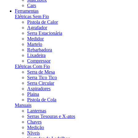
Cars
Ferramentas
Elétricas Sem Fio
Pistola de Calor
Agrafador
Serra Estacionária
Medidor
Martelo
Rebarbadora
Lixadeira
Compressor
Elétricas Com Fio
Serra de Mesa
Serra Tico Tico
Serra Circular
Aspiradores
Plaina
Pistola de Cola
Manuais
Lanternas
Serras Tesouras e X-atos
Chaves
Medição
Níveis