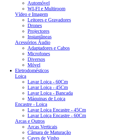
Automóvel
WI-FI e Multiroom
Vídeo e Imagem
Leitores e Gravadores
Drones
Projectores
Instantâneas
Acessórios Áudio
Adaptadores e Cabos
Microfones
Diversos
Móvel
Eletrodomésticos
Loiça
Lavar Loiça - 60Cm
Lavar Loiça - 45Cm
Lavar Loiça - Bancada
Máquinas de Loiça
Encastre - Loiça
Lavar Loiça Encastre - 45Cm
Lavar Loiça Encastre - 60Cm
Arcas e Outros
Arcas Verticais
Câmara de Maturação
Caves de Vinho