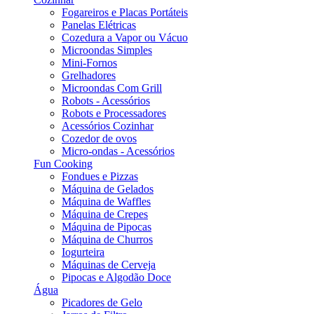
Fogareiros e Placas Portáteis
Panelas Elétricas
Cozedura a Vapor ou Vácuo
Microondas Simples
Mini-Fornos
Grelhadores
Microondas Com Grill
Robots - Acessórios
Robots e Processadores
Acessórios Cozinhar
Cozedor de ovos
Micro-ondas - Acessórios
Fun Cooking
Fondues e Pizzas
Máquina de Gelados
Máquina de Waffles
Máquina de Crepes
Máquina de Pipocas
Máquina de Churros
Iogurteira
Máquinas de Cerveja
Pipocas e Algodão Doce
Água
Picadores de Gelo