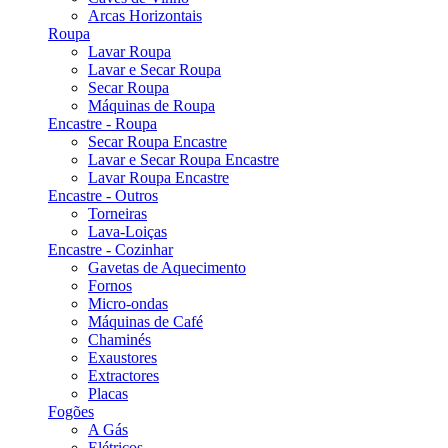
Arcas Horizontais
Roupa
Lavar Roupa
Lavar e Secar Roupa
Secar Roupa
Máquinas de Roupa
Encastre - Roupa
Secar Roupa Encastre
Lavar e Secar Roupa Encastre
Lavar Roupa Encastre
Encastre - Outros
Torneiras
Lava-Loiças
Encastre - Cozinhar
Gavetas de Aquecimento
Fornos
Micro-ondas
Máquinas de Café
Chaminés
Exaustores
Extractores
Placas
Fogões
A Gás
Elétricos