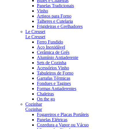
Bules e Chaleiras
Panelas Tradicionais
Vinho
Artigos para Forno
Talheres e Cutelaria
Frigideiras e Grelhadores
Le Creuset
Le Creuset
Ferro Fundido
Aço Inoxidável
Cerâmica de Grés
Alumínio Antiaderente
Sets de Cozinha
Acessórios Vinho
Tabuleiros de Forno
Garrafas Térmicas
Fondues e Tagines
Formas Antiaderentes
Chaleiras
On the go
Cozinhar
Cozinhar
Fogareiros e Placas Portáteis
Panelas Elétricas
Cozedura a Vapor ou Vácuo