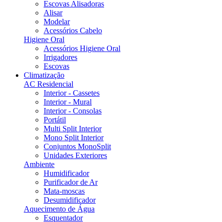
Escovas Alisadoras
Alisar
Modelar
Acessórios Cabelo
Higiene Oral
Acessórios Higiene Oral
Irrigadores
Escovas
Climatização
AC Residencial
Interior - Cassetes
Interior - Mural
Interior - Consolas
Portátil
Multi Split Interior
Mono Split Interior
Conjuntos MonoSplit
Unidades Exteriores
Ambiente
Humidificador
Purificador de Ar
Mata-moscas
Desumidificador
Aquecimento de Água
Esquentador