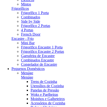
Mistos
Frigoríficos
Frigorífico 1 Porta
Combinados
Side by Side
Frigorífico 2 Portas
4 Portas
French Door
Encastre - Frio
Mini Bar
Frigorifico Encastre 1 Porta
Frigorifico Encastre 2 Portas
Garrafeira de Encastre
Combinados Encastre
Congelador de Encastre
Pequenos Domésticos
Menáge
Menáge
Trens de Cozinha
Utensílios de Cozinha
Panelas de Pressão
Woks e Paelheiras
Moinhos e Galheteiros
Acessórios de Cozinha