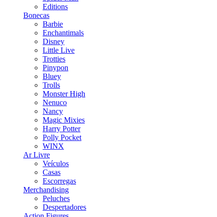
Editions
Bonecas
Barbie
Enchantimals
Disney
Little Live
Trotties
Pinypon
Bluey
Trolls
Monster High
Nenuco
Nancy
Magic Mixies
Harry Potter
Polly Pocket
WINX
Ar Livre
Veículos
Casas
Escorregas
Merchandising
Peluches
Despertadores
Action Figures