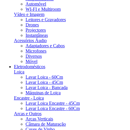
Automóvel
WI-FI e Multiroom
Vídeo e Imagem
Leitores e Gravadores
Drones
Projectores
Instantâneas
Acessórios Áudio
Adaptadores e Cabos
Microfones
Diversos
Móvel
Eletrodomésticos
Loiça
Lavar Loiça - 60Cm
Lavar Loiça - 45Cm
Lavar Loiça - Bancada
Máquinas de Loiça
Encastre - Loiça
Lavar Loiça Encastre - 45Cm
Lavar Loiça Encastre - 60Cm
Arcas e Outros
Arcas Verticais
Câmara de Maturação
Caves de Vinho