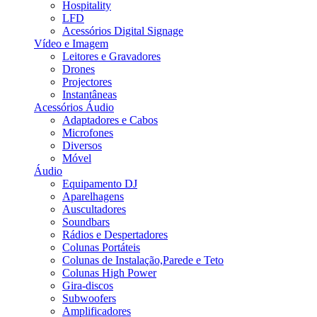
Hospitality
LFD
Acessórios Digital Signage
Vídeo e Imagem
Leitores e Gravadores
Drones
Projectores
Instantâneas
Acessórios Áudio
Adaptadores e Cabos
Microfones
Diversos
Móvel
Áudio
Equipamento DJ
Aparelhagens
Auscultadores
Soundbars
Rádios e Despertadores
Colunas Portáteis
Colunas de Instalação,Parede e Teto
Colunas High Power
Gira-discos
Subwoofers
Amplificadores