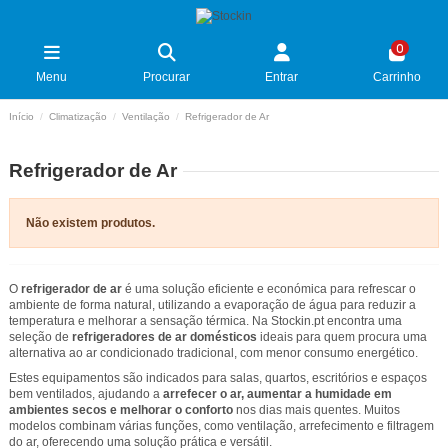
0
Menu
Procurar
Entrar
Carrinho
Início
Climatização
Ventilação
Refrigerador de Ar
Refrigerador de Ar
Não existem produtos.
O
refrigerador de ar
é uma solução eficiente e económica para refrescar o
ambiente de forma natural, utilizando a evaporação de água para reduzir a
temperatura e melhorar a sensação térmica. Na Stockin.pt encontra uma
seleção de
refrigeradores de ar domésticos
ideais para quem procura uma
alternativa ao ar condicionado tradicional, com menor consumo energético.
Estes equipamentos são indicados para salas, quartos, escritórios e espaços
bem ventilados, ajudando a
arrefecer o ar, aumentar a humidade em
ambientes secos e melhorar o conforto
nos dias mais quentes. Muitos
modelos combinam várias funções, como ventilação, arrefecimento e filtragem
do ar, oferecendo uma solução prática e versátil.