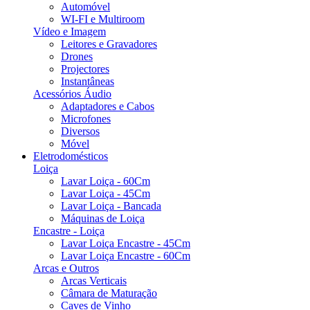
Automóvel
WI-FI e Multiroom
Vídeo e Imagem
Leitores e Gravadores
Drones
Projectores
Instantâneas
Acessórios Áudio
Adaptadores e Cabos
Microfones
Diversos
Móvel
Eletrodomésticos
Loiça
Lavar Loiça - 60Cm
Lavar Loiça - 45Cm
Lavar Loiça - Bancada
Máquinas de Loiça
Encastre - Loiça
Lavar Loiça Encastre - 45Cm
Lavar Loiça Encastre - 60Cm
Arcas e Outros
Arcas Verticais
Câmara de Maturação
Caves de Vinho