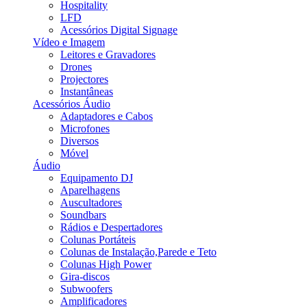
Hospitality
LFD
Acessórios Digital Signage
Vídeo e Imagem
Leitores e Gravadores
Drones
Projectores
Instantâneas
Acessórios Áudio
Adaptadores e Cabos
Microfones
Diversos
Móvel
Áudio
Equipamento DJ
Aparelhagens
Auscultadores
Soundbars
Rádios e Despertadores
Colunas Portáteis
Colunas de Instalação,Parede e Teto
Colunas High Power
Gira-discos
Subwoofers
Amplificadores