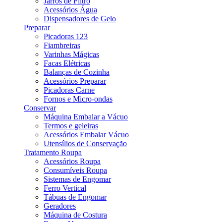
Jarros de Filtro
Acessórios Água
Dispensadores de Gelo
Preparar
Picadoras 123
Fiambreiras
Varinhas Mágicas
Facas Elétricas
Balanças de Cozinha
Acessórios Preparar
Picadoras Carne
Fornos e Micro-ondas
Conservar
Máquina Embalar a Vácuo
Termos e geleiras
Acessórios Embalar Vácuo
Utensílios de Conservação
Tratamento Roupa
Acessórios Roupa
Consumíveis Roupa
Sistemas de Engomar
Ferro Vertical
Tábuas de Engomar
Geradores
Máquina de Costura