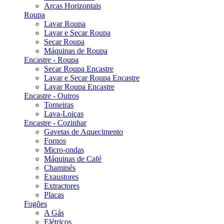
Arcas Horizontais
Roupa
Lavar Roupa
Lavar e Secar Roupa
Secar Roupa
Máquinas de Roupa
Encastre - Roupa
Secar Roupa Encastre
Lavar e Secar Roupa Encastre
Lavar Roupa Encastre
Encastre - Outros
Torneiras
Lava-Loiças
Encastre - Cozinhar
Gavetas de Aquecimento
Fornos
Micro-ondas
Máquinas de Café
Chaminés
Exaustores
Extractores
Placas
Fogões
A Gás
Elétricos