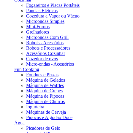
Fogareiros e Placas Portáteis
Panelas Elétricas
Cozedura a Vapor ou Vácuo
Microondas Simples
Mini-Fornos
Grelhadores
Microondas Com Grill
Robots - Acessórios
Robots e Processadores
Acessórios Cozinhar
Cozedor de ovos
Micro-ondas - Acessórios
Fun Cooking
Fondues e Pizzas
Máquina de Gelados
Máquina de Waffles
Máquina de Crepes
Máquina de Pipocas
Máquina de Churros
Iogurteira
Máquinas de Cerveja
Pipocas e Algodão Doce
Água
Picadores de Gelo