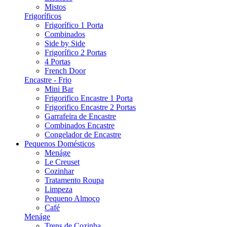
Mistos
Frigoríficos
Frigorífico 1 Porta
Combinados
Side by Side
Frigorífico 2 Portas
4 Portas
French Door
Encastre - Frio
Mini Bar
Frigorifico Encastre 1 Porta
Frigorifico Encastre 2 Portas
Garrafeira de Encastre
Combinados Encastre
Congelador de Encastre
Pequenos Domésticos
Menáge
Le Creuset
Cozinhar
Tratamento Roupa
Limpeza
Pequeno Almoço
Café
Menáge
Trens de Cozinha