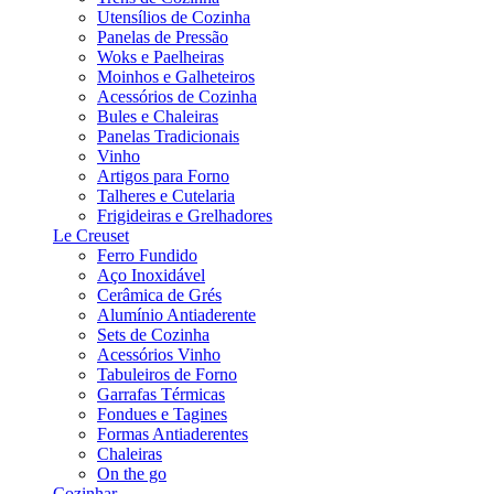
Utensílios de Cozinha
Panelas de Pressão
Woks e Paelheiras
Moinhos e Galheteiros
Acessórios de Cozinha
Bules e Chaleiras
Panelas Tradicionais
Vinho
Artigos para Forno
Talheres e Cutelaria
Frigideiras e Grelhadores
Le Creuset
Ferro Fundido
Aço Inoxidável
Cerâmica de Grés
Alumínio Antiaderente
Sets de Cozinha
Acessórios Vinho
Tabuleiros de Forno
Garrafas Térmicas
Fondues e Tagines
Formas Antiaderentes
Chaleiras
On the go
Cozinhar