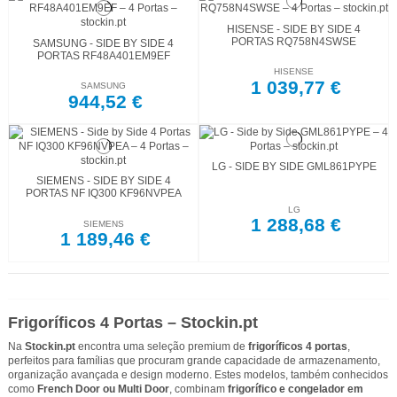
HISENSE - SIDE BY SIDE 4
PORTAS RQ758N4SWSE
SAMSUNG - SIDE BY SIDE 4
PORTAS RF48A401EM9EF
HISENSE
1 039,77 €
SAMSUNG
944,52 €
LG - SIDE BY SIDE GML861PYPE
SIEMENS - SIDE BY SIDE 4
PORTAS NF IQ300 KF96NVPEA
LG
1 288,68 €
SIEMENS
1 189,46 €
Frigoríficos 4 Portas – Stockin.pt
Na
Stockin.pt
encontra uma seleção premium de
frigoríficos 4 portas
,
perfeitos para famílias que procuram grande capacidade de armazenamento,
organização avançada e design moderno. Estes modelos, também conhecidos
como
French Door ou Multi Door
, combinam
frigorífico e congelador em