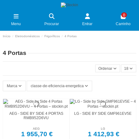
0
Menu
Procurar
Entrar
Carrinho
Início
Eletrodomésticos
Frigoríficos
4 Portas
4 Portas
Ordenar
18
Marca
classe-de-eficiencia-energetica
AEG - SIDE BY SIDE 4 PORTAS
LG - SIDE BY SIDE GMF961EV5E
RMB952D6VU
AEG
LG
1 955,70 €
1 412,93 €