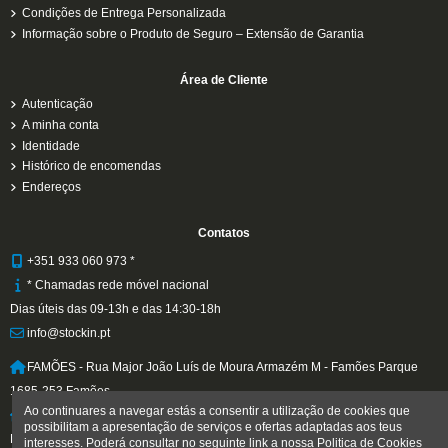
Condições de Entrega Personalizada
Informação sobre o Produto de Seguro – Extensão de Garantia
Área de Cliente
Autenticação
A minha conta
Identidade
Histórico de encomendas
Endereços
Contatos
+351 933 060 973 *
* Chamadas rede móvel nacional
Dias úteis das 09-13h e das 14:30-18h
info@stockin.pt
FAMÕES - Rua Major João Luís de Moura Armazém M - Famões Parque
1685-253 Famões
Ao continuares a navegar estás a consentir a utilização de cookies que
MATOSINHOS (Ponto de Recolha Norte) Rua Cruz de Pau nº 20 4450-104
possibilitam a apresentação de serviços e ofertas adaptadas aos teus
Matosinhos
interesses. Poderá consultar no seguinte link a nossa
Politica de Cookies