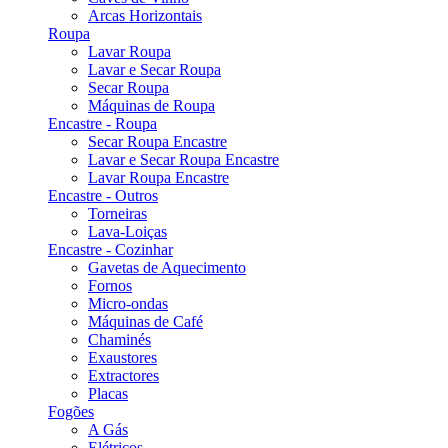
Arcas Horizontais
Roupa
Lavar Roupa
Lavar e Secar Roupa
Secar Roupa
Máquinas de Roupa
Encastre - Roupa
Secar Roupa Encastre
Lavar e Secar Roupa Encastre
Lavar Roupa Encastre
Encastre - Outros
Torneiras
Lava-Loiças
Encastre - Cozinhar
Gavetas de Aquecimento
Fornos
Micro-ondas
Máquinas de Café
Chaminés
Exaustores
Extractores
Placas
Fogões
A Gás
Elétricos