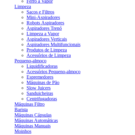
Ferro a Vapor
Limpeza
Sacos e Filtros
Mini-Aspiradores
Robots Aspiradores
Aspiradores Trenó
Limpeza a Vapor
Aspiradores Verticais
Aspiradores Multifuncionais
Produtos de Limpeza
Acessórios de Limpeza
Pequeno-almoço
Liquidificadoras
Acessórios Pequeno-almoço
Espremedores
Máquinas de Pão
Slow Juicers
Sanduicheiras
Centrifugadoras
Máquinas Filtro
Barista
Máquinas Cápsulas
Máquinas Automáticas
Máquinas Manuais
Moinhos