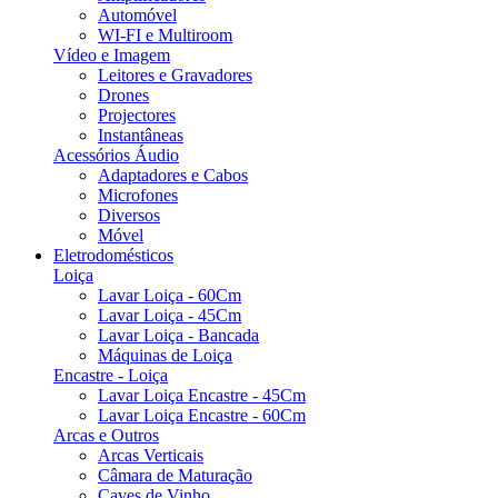
Automóvel
WI-FI e Multiroom
Vídeo e Imagem
Leitores e Gravadores
Drones
Projectores
Instantâneas
Acessórios Áudio
Adaptadores e Cabos
Microfones
Diversos
Móvel
Eletrodomésticos
Loiça
Lavar Loiça - 60Cm
Lavar Loiça - 45Cm
Lavar Loiça - Bancada
Máquinas de Loiça
Encastre - Loiça
Lavar Loiça Encastre - 45Cm
Lavar Loiça Encastre - 60Cm
Arcas e Outros
Arcas Verticais
Câmara de Maturação
Caves de Vinho