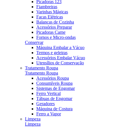
Picadoras 123
Fiambreiras
Varinhas Mágicas
Facas Elétricas
Balanças de Cozinha
Acessórios Preparar
Picadoras Carne
Fornos e Micro-ondas
Conservar
Máquina Embalar a Vácuo
Termos e geleiras
Acessórios Embalar Vácuo
Utensílios de Conservação
Tratamento Roupa
Tratamento Roupa
Acessórios Roupa
Consumíveis Roupa
Sistemas de Engomar
Ferro Vertical
Tábuas de Engomar
Geradores
Máquina de Costura
Ferro a Vapor
Limpeza
Limpeza