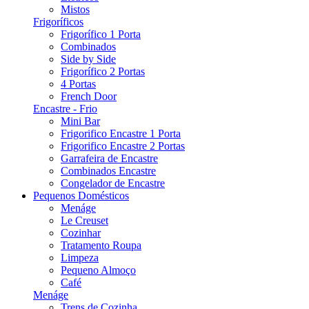
Mistos
Frigoríficos
Frigorífico 1 Porta
Combinados
Side by Side
Frigorífico 2 Portas
4 Portas
French Door
Encastre - Frio
Mini Bar
Frigorifico Encastre 1 Porta
Frigorifico Encastre 2 Portas
Garrafeira de Encastre
Combinados Encastre
Congelador de Encastre
Pequenos Domésticos
Menáge
Le Creuset
Cozinhar
Tratamento Roupa
Limpeza
Pequeno Almoço
Café
Menáge
Trens de Cozinha