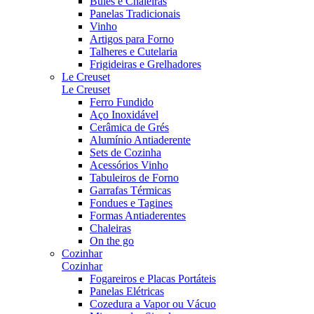
Bules e Chaleiras
Panelas Tradicionais
Vinho
Artigos para Forno
Talheres e Cutelaria
Frigideiras e Grelhadores
Le Creuset
Le Creuset
Ferro Fundido
Aço Inoxidável
Cerâmica de Grés
Alumínio Antiaderente
Sets de Cozinha
Acessórios Vinho
Tabuleiros de Forno
Garrafas Térmicas
Fondues e Tagines
Formas Antiaderentes
Chaleiras
On the go
Cozinhar
Cozinhar
Fogareiros e Placas Portáteis
Panelas Elétricas
Cozedura a Vapor ou Vácuo