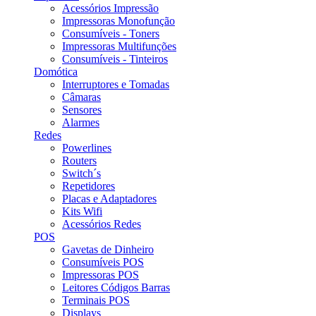
Acessórios Impressão
Impressoras Monofunção
Consumíveis - Toners
Impressoras Multifunções
Consumíveis - Tinteiros
Domótica
Interruptores e Tomadas
Câmaras
Sensores
Alarmes
Redes
Powerlines
Routers
Switch´s
Repetidores
Placas e Adaptadores
Kits Wifi
Acessórios Redes
POS
Gavetas de Dinheiro
Consumíveis POS
Impressoras POS
Leitores Códigos Barras
Terminais POS
Displays