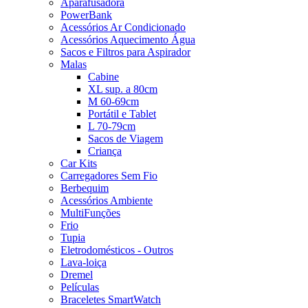
Aparafusadora
PowerBank
Acessórios Ar Condicionado
Acessórios Aquecimento Água
Sacos e Filtros para Aspirador
Malas
Cabine
XL sup. a 80cm
M 60-69cm
Portátil e Tablet
L 70-79cm
Sacos de Viagem
Criança
Car Kits
Carregadores Sem Fio
Berbequim
Acessórios Ambiente
MultiFunções
Frio
Tupia
Eletrodomésticos - Outros
Lava-loiça
Dremel
Películas
Braceletes SmartWatch