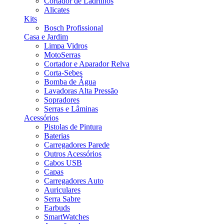
Cortador de Ladrilhos
Alicates
Kits
Bosch Profissional
Casa e Jardim
Limpa Vidros
MotoSerras
Cortador e Aparador Relva
Corta-Sebes
Bomba de Água
Lavadoras Alta Pressão
Sopradores
Serras e Lâminas
Acessórios
Pistolas de Pintura
Baterias
Carregadores Parede
Outros Acessórios
Cabos USB
Capas
Carregadores Auto
Auriculares
Serra Sabre
Earbuds
SmartWatches