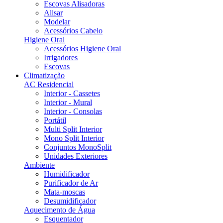
Escovas Alisadoras
Alisar
Modelar
Acessórios Cabelo
Higiene Oral
Acessórios Higiene Oral
Irrigadores
Escovas
Climatização
AC Residencial
Interior - Cassetes
Interior - Mural
Interior - Consolas
Portátil
Multi Split Interior
Mono Split Interior
Conjuntos MonoSplit
Unidades Exteriores
Ambiente
Humidificador
Purificador de Ar
Mata-moscas
Desumidificador
Aquecimento de Água
Esquentador