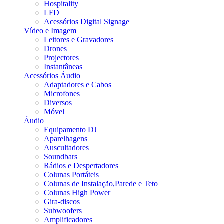
Hospitality
LFD
Acessórios Digital Signage
Vídeo e Imagem
Leitores e Gravadores
Drones
Projectores
Instantâneas
Acessórios Áudio
Adaptadores e Cabos
Microfones
Diversos
Móvel
Áudio
Equipamento DJ
Aparelhagens
Auscultadores
Soundbars
Rádios e Despertadores
Colunas Portáteis
Colunas de Instalação,Parede e Teto
Colunas High Power
Gira-discos
Subwoofers
Amplificadores