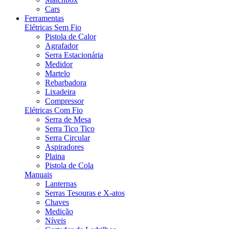
Cars
Ferramentas
Elétricas Sem Fio
Pistola de Calor
Agrafador
Serra Estacionária
Medidor
Martelo
Rebarbadora
Lixadeira
Compressor
Elétricas Com Fio
Serra de Mesa
Serra Tico Tico
Serra Circular
Aspiradores
Plaina
Pistola de Cola
Manuais
Lanternas
Serras Tesouras e X-atos
Chaves
Medição
Níveis