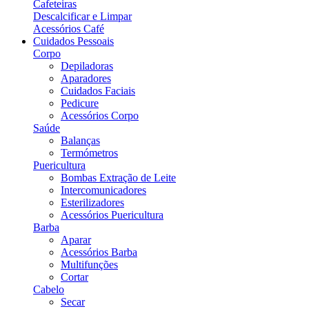
Cafeteiras
Descalcificar e Limpar
Acessórios Café
Cuidados Pessoais
Corpo
Depiladoras
Aparadores
Cuidados Faciais
Pedicure
Acessórios Corpo
Saúde
Balanças
Termómetros
Puericultura
Bombas Extração de Leite
Intercomunicadores
Esterilizadores
Acessórios Puericultura
Barba
Aparar
Acessórios Barba
Multifunções
Cortar
Cabelo
Secar