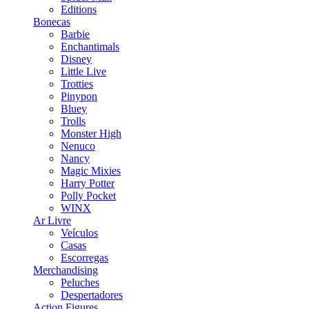
Editions
Bonecas
Barbie
Enchantimals
Disney
Little Live
Trotties
Pinypon
Bluey
Trolls
Monster High
Nenuco
Nancy
Magic Mixies
Harry Potter
Polly Pocket
WINX
Ar Livre
Veículos
Casas
Escorregas
Merchandising
Peluches
Despertadores
Action Figures