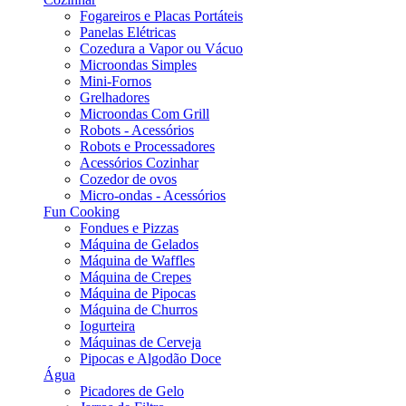
Fogareiros e Placas Portáteis
Panelas Elétricas
Cozedura a Vapor ou Vácuo
Microondas Simples
Mini-Fornos
Grelhadores
Microondas Com Grill
Robots - Acessórios
Robots e Processadores
Acessórios Cozinhar
Cozedor de ovos
Micro-ondas - Acessórios
Fun Cooking
Fondues e Pizzas
Máquina de Gelados
Máquina de Waffles
Máquina de Crepes
Máquina de Pipocas
Máquina de Churros
Iogurteira
Máquinas de Cerveja
Pipocas e Algodão Doce
Água
Picadores de Gelo