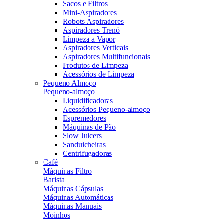
Sacos e Filtros
Mini-Aspiradores
Robots Aspiradores
Aspiradores Trenó
Limpeza a Vapor
Aspiradores Verticais
Aspiradores Multifuncionais
Produtos de Limpeza
Acessórios de Limpeza
Pequeno Almoço
Pequeno-almoço
Liquidificadoras
Acessórios Pequeno-almoço
Espremedores
Máquinas de Pão
Slow Juicers
Sanduicheiras
Centrifugadoras
Café
Máquinas Filtro
Barista
Máquinas Cápsulas
Máquinas Automáticas
Máquinas Manuais
Moinhos