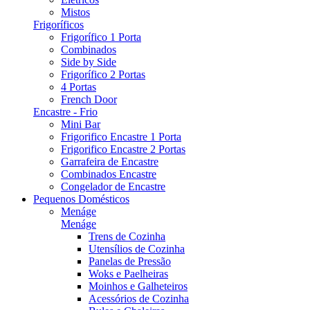
Mistos
Frigoríficos
Frigorífico 1 Porta
Combinados
Side by Side
Frigorífico 2 Portas
4 Portas
French Door
Encastre - Frio
Mini Bar
Frigorifico Encastre 1 Porta
Frigorifico Encastre 2 Portas
Garrafeira de Encastre
Combinados Encastre
Congelador de Encastre
Pequenos Domésticos
Menáge
Menáge
Trens de Cozinha
Utensílios de Cozinha
Panelas de Pressão
Woks e Paelheiras
Moinhos e Galheteiros
Acessórios de Cozinha