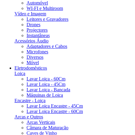
Automóvel
WI-FI e Multiroom
Vídeo e Imagem
Leitores e Gravadores
Drones
Projectores
Instantâneas
Acessórios Áudio
Adaptadores e Cabos
Microfones
Diversos
Móvel
Eletrodomésticos
Loiça
Lavar Loiça - 60Cm
Lavar Loiça - 45Cm
Lavar Loiça - Bancada
Máquinas de Loiça
Encastre - Loiça
Lavar Loiça Encastre - 45Cm
Lavar Loiça Encastre - 60Cm
Arcas e Outros
Arcas Verticais
Câmara de Maturação
Caves de Vinho