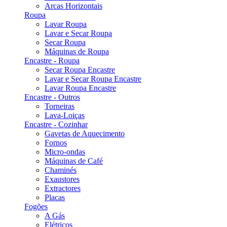
Arcas Horizontais
Roupa
Lavar Roupa
Lavar e Secar Roupa
Secar Roupa
Máquinas de Roupa
Encastre - Roupa
Secar Roupa Encastre
Lavar e Secar Roupa Encastre
Lavar Roupa Encastre
Encastre - Outros
Torneiras
Lava-Loiças
Encastre - Cozinhar
Gavetas de Aquecimento
Fornos
Micro-ondas
Máquinas de Café
Chaminés
Exaustores
Extractores
Placas
Fogões
A Gás
Elétricos