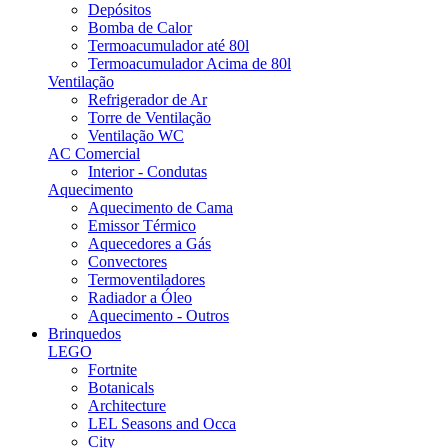
Depósitos
Bomba de Calor
Termoacumulador até 80l
Termoacumulador Acima de 80l
Ventilação
Refrigerador de Ar
Torre de Ventilação
Ventilação WC
AC Comercial
Interior - Condutas
Aquecimento
Aquecimento de Cama
Emissor Térmico
Aquecedores a Gás
Convectores
Termoventiladores
Radiador a Óleo
Aquecimento - Outros
Brinquedos
LEGO
Fortnite
Botanicals
Architecture
LEL Seasons and Occa
City