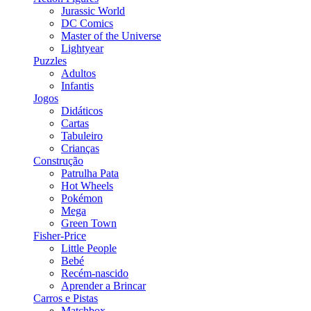
Jurassic World
DC Comics
Master of the Universe
Lightyear
Puzzles
Adultos
Infantis
Jogos
Didáticos
Cartas
Tabuleiro
Crianças
Construção
Patrulha Pata
Hot Wheels
Pokémon
Mega
Green Town
Fisher-Price
Little People
Bebé
Recém-nascido
Aprender a Brincar
Carros e Pistas
Matchbox