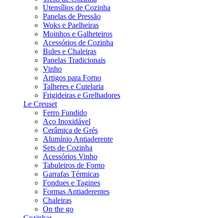
Utensílios de Cozinha
Panelas de Pressão
Woks e Paelheiras
Moinhos e Galheteiros
Acessórios de Cozinha
Bules e Chaleiras
Panelas Tradicionais
Vinho
Artigos para Forno
Talheres e Cutelaria
Frigideiras e Grelhadores
Le Creuset
Ferro Fundido
Aço Inoxidável
Cerâmica de Grés
Alumínio Antiaderente
Sets de Cozinha
Acessórios Vinho
Tabuleiros de Forno
Garrafas Térmicas
Fondues e Tagines
Formas Antiaderentes
Chaleiras
On the go
Cozinhar