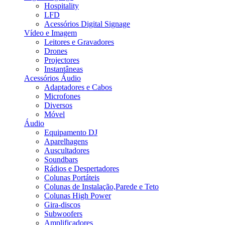
Hospitality
LFD
Acessórios Digital Signage
Vídeo e Imagem
Leitores e Gravadores
Drones
Projectores
Instantâneas
Acessórios Áudio
Adaptadores e Cabos
Microfones
Diversos
Móvel
Áudio
Equipamento DJ
Aparelhagens
Auscultadores
Soundbars
Rádios e Despertadores
Colunas Portáteis
Colunas de Instalação,Parede e Teto
Colunas High Power
Gira-discos
Subwoofers
Amplificadores