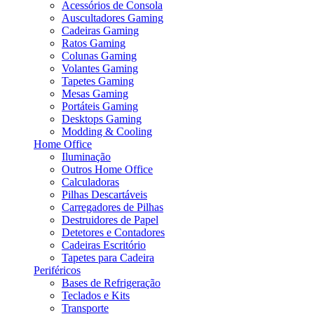
Acessórios de Consola
Auscultadores Gaming
Cadeiras Gaming
Ratos Gaming
Colunas Gaming
Volantes Gaming
Tapetes Gaming
Mesas Gaming
Portáteis Gaming
Desktops Gaming
Modding & Cooling
Home Office
Iluminação
Outros Home Office
Calculadoras
Pilhas Descartáveis
Carregadores de Pilhas
Destruidores de Papel
Detetores e Contadores
Cadeiras Escritório
Tapetes para Cadeira
Periféricos
Bases de Refrigeração
Teclados e Kits
Transporte