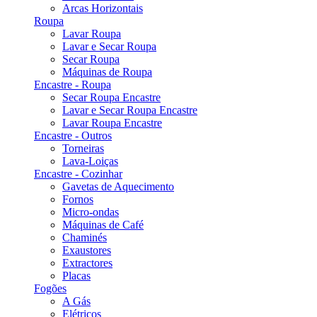
Arcas Horizontais
Roupa
Lavar Roupa
Lavar e Secar Roupa
Secar Roupa
Máquinas de Roupa
Encastre - Roupa
Secar Roupa Encastre
Lavar e Secar Roupa Encastre
Lavar Roupa Encastre
Encastre - Outros
Torneiras
Lava-Loiças
Encastre - Cozinhar
Gavetas de Aquecimento
Fornos
Micro-ondas
Máquinas de Café
Chaminés
Exaustores
Extractores
Placas
Fogões
A Gás
Elétricos