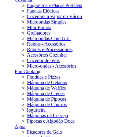
Fogareiros e Placas Portáteis
Panelas Elétricas
Cozedura a Vapor ou Vácuo
Microondas Simples
Mini-Fornos
Grelhadores
Microondas Com Grill
Robots - Acessórios
Robots e Processadores
Acessórios Cozinhar
Cozedor de ovos
Micro-ondas - Acessórios
Fun Cooking
Fondues e Pizzas
Máquina de Gelados
Máquina de Waffles
Máquina de Crepes
Máquina de Pipocas
Máquina de Churros
Iogurteira
Máquinas de Cerveja
Pipocas e Algodão Doce
Água
Picadores de Gelo