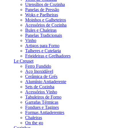
Utensílios de Cozinha
Panelas de Pressão
Woks e Paelheiras
Moinhos e Galheteiros
Acessórios de Cozinha
Bules e Chaleiras
Panelas Tradicionais
Vinho
Artigos para Forno
Talheres e Cutelaria
Frigideiras e Grelhadores
Le Creuset
Ferro Fundido
Aço Inoxidável
Cerâmica de Grés
Alumínio Antiaderente
Sets de Cozinha
Acessórios Vinho
Tabuleiros de Forno
Garrafas Térmicas
Fondues e Tagines
Formas Antiaderentes
Chaleiras
On the go
Cozinhar