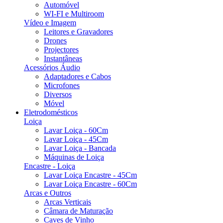
Automóvel
WI-FI e Multiroom
Vídeo e Imagem
Leitores e Gravadores
Drones
Projectores
Instantâneas
Acessórios Áudio
Adaptadores e Cabos
Microfones
Diversos
Móvel
Eletrodomésticos
Loiça
Lavar Loiça - 60Cm
Lavar Loiça - 45Cm
Lavar Loiça - Bancada
Máquinas de Loiça
Encastre - Loiça
Lavar Loiça Encastre - 45Cm
Lavar Loiça Encastre - 60Cm
Arcas e Outros
Arcas Verticais
Câmara de Maturação
Caves de Vinho