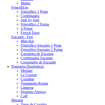
Mistos
Frigoríficos
Frigorífico 1 Porta
Combinados
Side by Side
Frigorífico 2 Portas
4 Portas
French Door
Encastre - Frio
Mini Bar
Frigorifico Encastre 1 Porta
Frigorifico Encastre 2 Portas
Garrafeira de Encastre
Combinados Encastre
Congelador de Encastre
Pequenos Domésticos
Menáge
Le Creuset
Cozinhar
Tratamento Roupa
Limpeza
Pequeno Almoço
Café
Menáge
Trens de Cozinha