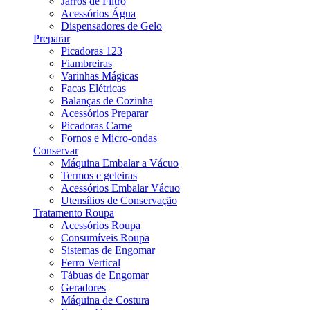
Jarros de Filtro
Acessórios Água
Dispensadores de Gelo
Preparar
Picadoras 123
Fiambreiras
Varinhas Mágicas
Facas Elétricas
Balanças de Cozinha
Acessórios Preparar
Picadoras Carne
Fornos e Micro-ondas
Conservar
Máquina Embalar a Vácuo
Termos e geleiras
Acessórios Embalar Vácuo
Utensílios de Conservação
Tratamento Roupa
Acessórios Roupa
Consumíveis Roupa
Sistemas de Engomar
Ferro Vertical
Tábuas de Engomar
Geradores
Máquina de Costura