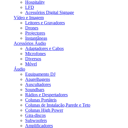
Hospitality
LFD
Acessórios Digital Signage
Vídeo e Imagem
Leitores e Gravadores
Drones
Projectores
Instantâneas
Acessórios Áudio
Adaptadores e Cabos
Microfones
Diversos
Móvel
Áudio
Equipamento DJ
Aparelhagens
Auscultadores
Soundbars
Rádios e Despertadores
Colunas Portáteis
Colunas de Instalação,Parede e Teto
Colunas High Power
Gira-discos
Subwoofers
Amplificadores