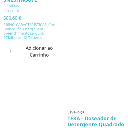
SIEMENS
001.00310
580,60 €
PRINC. CARACTERÍSTICAS: Cor:
BrancoEfic. Energ.: Sem
preenchimentoLargura:
60Talheres: 12 Talheres
Adicionar ao
Carrinho
Lava-loiça
TEKA - Doseador de
Detergente Quadrado