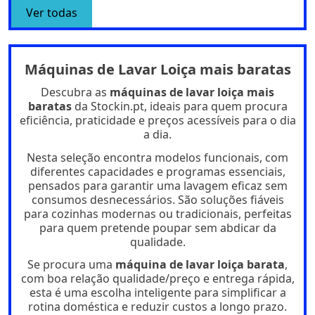
Ver todas
INDESIT - Máq. Lavar Roupa IMA 762B MY TIME
CANDY - Máq. Lavar Roupa GD 48SB6-S
INDESIT - Máq. Lavar Roupa IMA 864B MY TIME
SPT
SPT
CANDY
001.00319
INDESIT
INDESIT
001.00447
001.00448
257,01 €
Máquinas de Lavar Loiça mais baratas
241,54 €
262,84 €
Candy GD 48SB6-S. Tipo de carga: Carregamento frontal. Capacidade
avaliada: 8 kg, Classe de centrifugação: B, Nível de ruído (spin): 70 dB,
indesit-m-q-lavar-roupa-ima-762b-my-time-spt
indesit-m-q-lavar-roupa-ima-864b-my-time-spt
Descubra as
máquinas de lavar loiça mais
Velocidade máxima de centrifugação: 1351 RPM. Cor do produto:
baratas
da Stockin.pt, ideais para quem procura
Branco. Largura: 600 mm, Profundidade: 530 mm, Altura: 850 mm.
Adicionar ao Carrinho
Adicionar ao Carrinho
Classe de eficiência energética: A
eficiência, praticidade e preços acessíveis para o dia
a dia.
Adicionar ao Carrinho
Nesta seleção encontra modelos funcionais, com
diferentes capacidades e programas essenciais,
pensados para garantir uma lavagem eficaz sem
Combinados
Combinados
Combinados
consumos desnecessários. São soluções fiáveis
Combinado Orima Orh-17553-x
COMBINADO ORIMA ORH-1855-NFW
Combinado Orima Ora-18541-x
para cozinhas modernas ou tradicionais, perfeitas
para quem pretende poupar sem abdicar da
Orima
Orima
Orima
qualidade.
071456
071414
050226
302,60 €
304,35 €
310,42 €
Se procura uma
máquina de lavar loiça barata
,
Combinados
Combinados
Combinados
com boa relação qualidade/preço e entrega rápida,
esta é uma escolha inteligente para simplificar a
Adicionar ao Carrinho
Adicionar ao Carrinho
Adicionar ao Carrinho
rotina doméstica e reduzir custos a longo prazo.