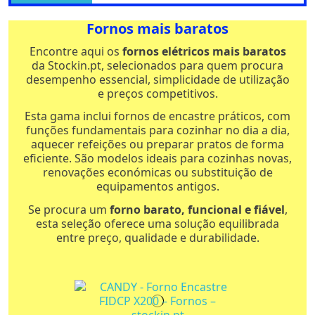
Fornos mais baratos
Encontre aqui os
fornos elétricos mais baratos
da Stockin.pt, selecionados para quem procura
desempenho essencial, simplicidade de utilização
e preços competitivos.
Esta gama inclui fornos de encastre práticos, com
funções fundamentais para cozinhar no dia a dia,
aquecer refeições ou preparar pratos de forma
eficiente. São modelos ideais para cozinhas novas,
renovações económicas ou substituição de
Lavar Loiça - 60Cm
equipamentos antigos.
Maquina Lavar Louça Orima Or-15-402-w
Orima
Se procura um
forno barato, funcional e fiável
,
231003
esta seleção oferece uma solução equilibrada
280,16 €
entre preço, qualidade e durabilidade.
Máquinas Lavar Louça
Adicionar ao Carrinho