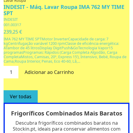
Lavar Roupa
INDESIT - Máq. Lavar Roupa IMA 762 MY TIME
SPT
INDESIT
001.00317
239,25 €
IMA 762 MY TIME SPTMotor InverterCapacidade de carga: 7
kgCentrifugação variável 1200 rpmClasse de eficiência energética:
ATambor de 45 litrosDisplay DigitPush&GoTecnologia Vapor15
programasProgramas: Rápidos (Carga Completa Algodão, Carga
CompletaMistos, Camisas, 20º, Express 15’), Intensivo, Bebé, Roupa de
Cama,Roupa Interior, Penas, Eco 40-60, Lã,...
Adicionar ao Carrinho
Ver todas
Frigoríficos Combinados Mais Baratos
Descubra frigoríficos combinados baratos na
Stockin.pt, ideais para conservar alimentos com