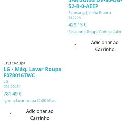
SAMSUNG DV-80-DG-
52-B-0-AEEP
Samsung | Linha Branca
512226
428,13 €
Secadores Roupa Bomba Calor
Adicionar ao
Carrinho
Lavar Roupa
LG - Máq. Lavar Roupa
F0Z8016TWC
LG
001.00454
781,49 €
lg-m-q-lavar-roupa-f0z8016twc
Adicionar ao
Carrinho