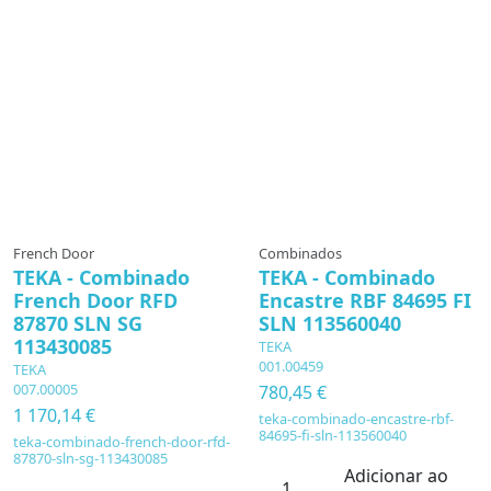
French Door
Combinados
TEKA - Combinado
TEKA - Combinado
French Door RFD
Encastre RBF 84695 FI
87870 SLN SG
SLN 113560040
113430085
TEKA
001.00459
TEKA
007.00005
780,45 €
1 170,14 €
teka-combinado-encastre-rbf-
84695-fi-sln-113560040
teka-combinado-french-door-rfd-
87870-sln-sg-113430085
Adicionar ao