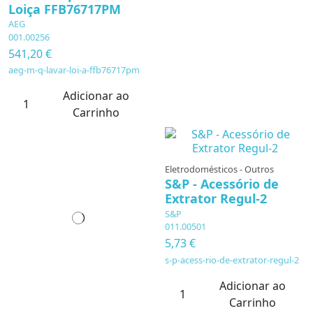
Loiça FFB76717PM
AEG
001.00256
541,20 €
aeg-m-q-lavar-loi-a-ffb76717pm
Adicionar ao
Carrinho
Eletrodomésticos - Outros
S&P - Acessório de
Extrator Regul-2
S&P
011.00501
5,73 €
s-p-acess-rio-de-extrator-regul-2
Adicionar ao
Carrinho