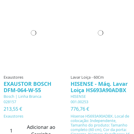
Exaustores
Lavar Loiça - 60Cm
EXAUSTOR BOSCH
HISENSE - Máq. Lavar
DFM-064-W-55
Loiça HS693A90ADBX
Bosch | Linha Branca
HISENSE
028157
001.00253
213,55 €
776,76 €
Exaustores
Hisense HS693A90ADBX. Local de
colocação: Independente,
Tamanho do produto: Tamanho
Adicionar ao
completo (60 cm), Cor da porta:
Cinzento. Número de talheres: 16