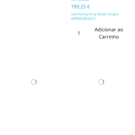
789,25 €
samsung-m-q-lavar-roupa-
wf90h09c4st2
Adicionar ao
Carrinho