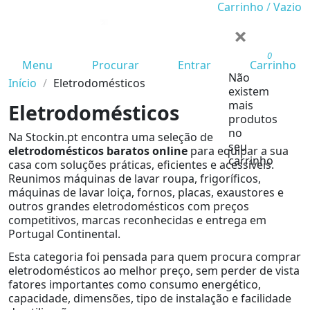
Carrinho
/
Vazio
×
Carrinho 
0
Menu
Procurar
Entrar
Carrinho
Não
Início
Eletrodomésticos
existem
mais
Eletrodomésticos
produtos
no
Na Stockin.pt encontra uma seleção de
seu
eletrodomésticos baratos online
para equipar a sua
carrinho
casa com soluções práticas, eficientes e acessíveis.
Reunimos máquinas de lavar roupa, frigoríficos,
máquinas de lavar loiça, fornos, placas, exaustores e
outros grandes eletrodomésticos com preços
competitivos, marcas reconhecidas e entrega em
Portugal Continental.
Esta categoria foi pensada para quem procura comprar
eletrodomésticos ao melhor preço, sem perder de vista
fatores importantes como consumo energético,
capacidade, dimensões, tipo de instalação e facilidade