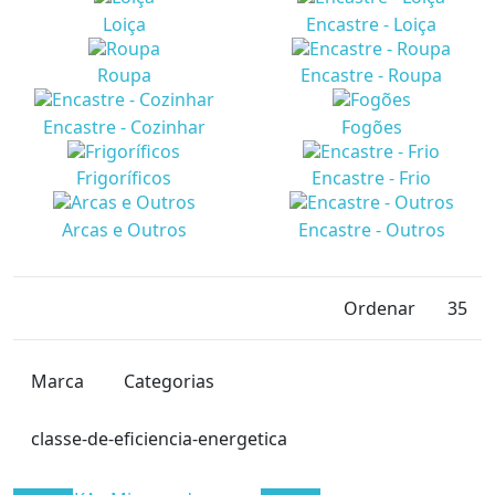
Loiça
Encastre - Loiça
Roupa
Encastre - Roupa
Encastre - Cozinhar
Fogões
Frigoríficos
Encastre - Frio
Arcas e Outros
Encastre - Outros
Fornos
Fornos
Forno Orima Or-40-lx
Forno Orima Ord-631-sx
Orima
Orima
050505
030362
Ordenar
35
182,74 €
192,34 €
Fornos
Fornos
Marca
Categorias
Adicionar ao Carrinho
Adicionar ao Carrinho
classe-de-eficiencia-energetica