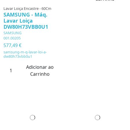
Lavar Loiça Encastre - 60Cm
SAMSUNG - Máq.
Lavar Loiça
DW80H73VBB0U1
SAMSUNG
001.00205
577,49 €
samsung-m-q-lavar-loi-a-
dw80h73vbb0u1
Adicionar ao
Carrinho