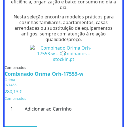
eficiência, organização e baixo consumo no dia a
dia.
Nesta seleção encontra modelos práticos para
cozinhas familiares, apartamentos, casas
arrendadas ou substituição de equipamentos
antigos, sempre com atenção à relação
qualidade/preço.
Lavar Roupa
Lavar Roupa
Maquina Lavar Roupa Orima Orm-1071
INDESIT - Máq. Lavar Roupa IMA 864 MY TIME
SPT
Orima
050347
INDESIT
001.00318
250,00 €
Combinados
264,66 €
Máquinas Lavar Roupa
Combinado Orima Orh-17553-w
Esta máquina de lavar roupa de carga frontal de livre instalação Indesit
Orima
Adicionar ao Carrinho
tem: uma espaçosa capacidade de 8,0 kg. Classe energética A. Uma
071455
velocidade de rotação de 1400 rotações por minuto, rápida e efciente
em recursos. Cor branca.
280,13 €
Combinados
Adicionar ao Carrinho
Adicionar ao Carrinho
Lavar Roupa
Lavar Roupa
Lavar Roupa