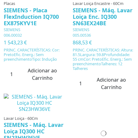
Placas
Lavar Loiça Encastre - 60Cm
SIEMENS - Placa
SIEMENS - Máq. Lavar
FlexInduction IQ700
Loiça Enc. IQ300
EX875KYV1E
SN63EX24BE
SIEMENS
SIEMENS
006.00032
005.00536
1 543,23 €
868,53 €
PRINC. CARACTERÍSTICAS: Cor:
PRINC. CARACTERÍSTICAS: Altura:
PretoEfic. Energ.: Sem
81.5Largura: 59.8Profundidade:
preenchimentoTipo: Indução
55 cmCor: PretoEfic. Energ.: Sem
preenchimentoTalheres: 12
Talheres
Adicionar ao
Carrinho
Adicionar ao
Carrinho
Lavar Loiça - 60Cm
SIEMENS - Máq. Lavar
Loiça IQ300 HC
SN23HW36VE