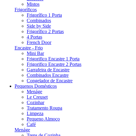
Mistos
Frigoríficos
Frigorífico 1 Porta
Combinados
Side by Side
Frigorífico 2 Portas
4 Portas
French Door
Encastre - Frio
Mini Bar
Frigorifico Encastre 1 Porta
Frigorifico Encastre 2 Portas
Garrafeira de Encastre
Combinados Encastre
Congelador de Encastre
Pequenos Domésticos
Menáge
Le Creuset
Cozinhar
Tratamento Roupa
Limpeza
Pequeno Almoço
Café
Menáge
Trens de Cozinha