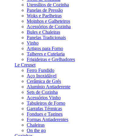
Utensílios de Cozinha
Panelas de Pressão
Woks e Paelheiras
Moinhos e Galheteiros
Acessórios de Cozinha
Bules e Chaleiras
Panelas Tradicionais
Vinho
Artigos para Forno
Talheres e Cutelaria
Frigideiras e Grelhadores
Le Creuset
Ferro Fundido
Aço Inoxidável
Cerâmica de Grés
Alumínio Antiaderente
Sets de Cozinha
Acessórios Vinho
Tabuleiros de Forno
Garrafas Térmicas
Fondues e Tagines
Formas Antiaderentes
Chaleiras
On the go
Cozinhar