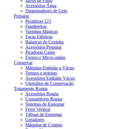
Jarros de Filtro
Acessórios Água
Dispensadores de Gelo
Preparar
Picadoras 123
Fiambreiras
Varinhas Mágicas
Facas Elétricas
Balanças de Cozinha
Acessórios Preparar
Picadoras Carne
Fornos e Micro-ondas
Conservar
Máquina Embalar a Vácuo
Termos e geleiras
Acessórios Embalar Vácuo
Utensílios de Conservação
Tratamento Roupa
Acessórios Roupa
Consumíveis Roupa
Sistemas de Engomar
Ferro Vertical
Tábuas de Engomar
Geradores
Máquina de Costura