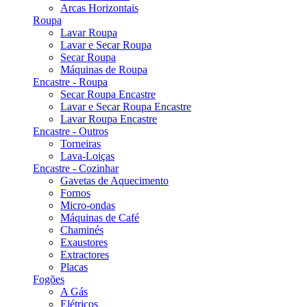
Arcas Horizontais
Roupa
Lavar Roupa
Lavar e Secar Roupa
Secar Roupa
Máquinas de Roupa
Encastre - Roupa
Secar Roupa Encastre
Lavar e Secar Roupa Encastre
Lavar Roupa Encastre
Encastre - Outros
Torneiras
Lava-Loiças
Encastre - Cozinhar
Gavetas de Aquecimento
Fornos
Micro-ondas
Máquinas de Café
Chaminés
Exaustores
Extractores
Placas
Fogões
A Gás
Elétricos