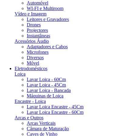
Automóvel
WI-FI e Multiroom
Vídeo e Imagem
Leitores e Gravadores
Drones
Projectores
Instantâneas
Acessórios Áudio
Adaptadores e Cabos
Microfones
Diversos
Móvel
Eletrodomésticos
Loiça
Lavar Loiça - 60Cm
Lavar Loiça - 45Cm
Lavar Loiça - Bancada
Máquinas de Loiça
Encastre - Loiça
Lavar Loiça Encastre - 45Cm
Lavar Loiça Encastre - 60Cm
Arcas e Outros
Arcas Verticais
Câmara de Maturação
Caves de Vinho