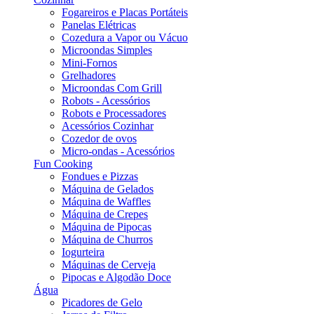
Fogareiros e Placas Portáteis
Panelas Elétricas
Cozedura a Vapor ou Vácuo
Microondas Simples
Mini-Fornos
Grelhadores
Microondas Com Grill
Robots - Acessórios
Robots e Processadores
Acessórios Cozinhar
Cozedor de ovos
Micro-ondas - Acessórios
Fun Cooking
Fondues e Pizzas
Máquina de Gelados
Máquina de Waffles
Máquina de Crepes
Máquina de Pipocas
Máquina de Churros
Iogurteira
Máquinas de Cerveja
Pipocas e Algodão Doce
Água
Picadores de Gelo