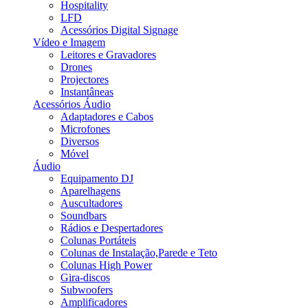
Hospitality
LFD
Acessórios Digital Signage
Vídeo e Imagem
Leitores e Gravadores
Drones
Projectores
Instantâneas
Acessórios Áudio
Adaptadores e Cabos
Microfones
Diversos
Móvel
Áudio
Equipamento DJ
Aparelhagens
Auscultadores
Soundbars
Rádios e Despertadores
Colunas Portáteis
Colunas de Instalação,Parede e Teto
Colunas High Power
Gira-discos
Subwoofers
Amplificadores