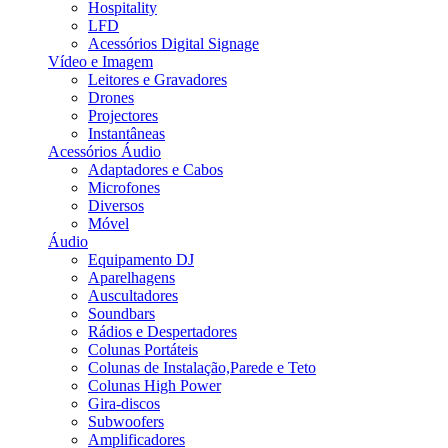
Hospitality
LFD
Acessórios Digital Signage
Vídeo e Imagem
Leitores e Gravadores
Drones
Projectores
Instantâneas
Acessórios Áudio
Adaptadores e Cabos
Microfones
Diversos
Móvel
Áudio
Equipamento DJ
Aparelhagens
Auscultadores
Soundbars
Rádios e Despertadores
Colunas Portáteis
Colunas de Instalação,Parede e Teto
Colunas High Power
Gira-discos
Subwoofers
Amplificadores