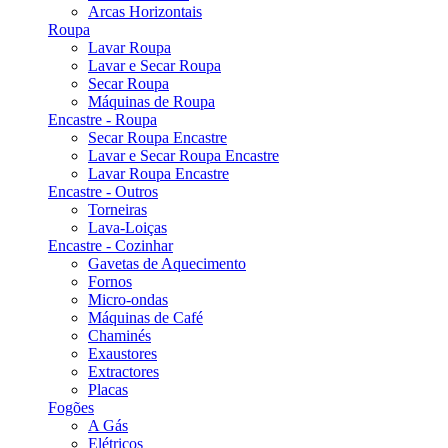
Arcas Horizontais
Roupa
Lavar Roupa
Lavar e Secar Roupa
Secar Roupa
Máquinas de Roupa
Encastre - Roupa
Secar Roupa Encastre
Lavar e Secar Roupa Encastre
Lavar Roupa Encastre
Encastre - Outros
Torneiras
Lava-Loiças
Encastre - Cozinhar
Gavetas de Aquecimento
Fornos
Micro-ondas
Máquinas de Café
Chaminés
Exaustores
Extractores
Placas
Fogões
A Gás
Elétricos