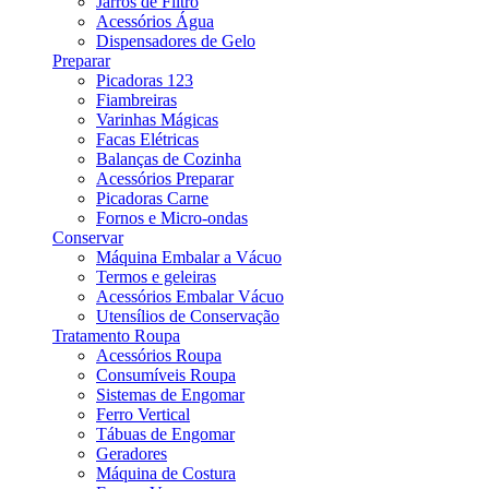
Jarros de Filtro
Acessórios Água
Dispensadores de Gelo
Preparar
Picadoras 123
Fiambreiras
Varinhas Mágicas
Facas Elétricas
Balanças de Cozinha
Acessórios Preparar
Picadoras Carne
Fornos e Micro-ondas
Conservar
Máquina Embalar a Vácuo
Termos e geleiras
Acessórios Embalar Vácuo
Utensílios de Conservação
Tratamento Roupa
Acessórios Roupa
Consumíveis Roupa
Sistemas de Engomar
Ferro Vertical
Tábuas de Engomar
Geradores
Máquina de Costura