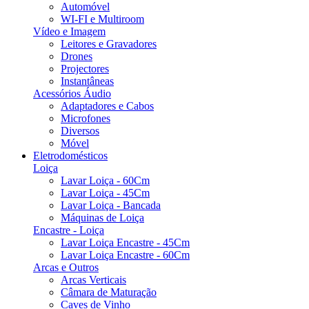
Automóvel
WI-FI e Multiroom
Vídeo e Imagem
Leitores e Gravadores
Drones
Projectores
Instantâneas
Acessórios Áudio
Adaptadores e Cabos
Microfones
Diversos
Móvel
Eletrodomésticos
Loiça
Lavar Loiça - 60Cm
Lavar Loiça - 45Cm
Lavar Loiça - Bancada
Máquinas de Loiça
Encastre - Loiça
Lavar Loiça Encastre - 45Cm
Lavar Loiça Encastre - 60Cm
Arcas e Outros
Arcas Verticais
Câmara de Maturação
Caves de Vinho