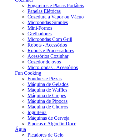
Fogareiros e Placas Portáteis
Panelas Elétricas
Cozedura a Vapor ou Vácuo
Microondas Simples
Mini-Fornos
Grelhadores
Microondas Com Grill
Robots - Acessórios
Robots e Processadores
Acessórios Cozinhar
Cozedor de ovos
Micro-ondas - Acessórios
Fun Cooking
Fondues e Pizzas
Máquina de Gelados
Máquina de Waffles
Máquina de Crepes
Máquina de Pipocas
Máquina de Churros
Iogurteira
Máquinas de Cerveja
Pipocas e Algodão Doce
Água
Picadores de Gelo