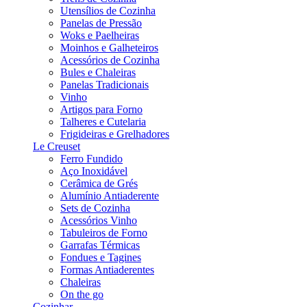
Utensílios de Cozinha
Panelas de Pressão
Woks e Paelheiras
Moinhos e Galheteiros
Acessórios de Cozinha
Bules e Chaleiras
Panelas Tradicionais
Vinho
Artigos para Forno
Talheres e Cutelaria
Frigideiras e Grelhadores
Le Creuset
Ferro Fundido
Aço Inoxidável
Cerâmica de Grés
Alumínio Antiaderente
Sets de Cozinha
Acessórios Vinho
Tabuleiros de Forno
Garrafas Térmicas
Fondues e Tagines
Formas Antiaderentes
Chaleiras
On the go
Cozinhar