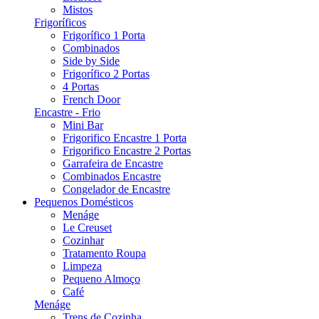
Mistos
Frigoríficos
Frigorífico 1 Porta
Combinados
Side by Side
Frigorífico 2 Portas
4 Portas
French Door
Encastre - Frio
Mini Bar
Frigorifico Encastre 1 Porta
Frigorifico Encastre 2 Portas
Garrafeira de Encastre
Combinados Encastre
Congelador de Encastre
Pequenos Domésticos
Menáge
Le Creuset
Cozinhar
Tratamento Roupa
Limpeza
Pequeno Almoço
Café
Menáge
Trens de Cozinha