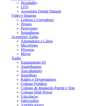
Hospitality
LFD
Acessórios Digital Signage
Vídeo e Imagem
Leitores e Gravadores
Drones
Projectores
Instantâneas
Acessórios Áudio
Adaptadores e Cabos
Microfones
Diversos
Móvel
Áudio
Equipamento DJ
Aparelhagens
Auscultadores
Soundbars
Rádios e Despertadores
Colunas Portáteis
Colunas de Instalação,Parede e Teto
Colunas High Power
Gira-discos
Subwoofers
Amplificadores