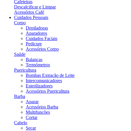
Cafeteiras
Descalcificar e Limpar
Acessórios Café
Cuidados Pessoais
Corpo
Depiladoras
Aparadores
Cuidados Faciais
Pedicure
Acessórios Corpo
Saúde
Balanças
Termómetros
Puericultura
Bombas Extração de Leite
Intercomunicadores
Esterilizadores
Acessórios Puericultura
Barba
Aparar
Acessórios Barba
Multifunções
Cortar
Cabelo
Secar