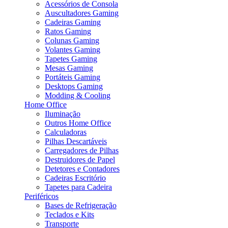
Acessórios de Consola
Auscultadores Gaming
Cadeiras Gaming
Ratos Gaming
Colunas Gaming
Volantes Gaming
Tapetes Gaming
Mesas Gaming
Portáteis Gaming
Desktops Gaming
Modding & Cooling
Home Office
Iluminação
Outros Home Office
Calculadoras
Pilhas Descartáveis
Carregadores de Pilhas
Destruidores de Papel
Detetores e Contadores
Cadeiras Escritório
Tapetes para Cadeira
Periféricos
Bases de Refrigeração
Teclados e Kits
Transporte