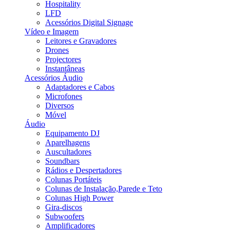
Hospitality
LFD
Acessórios Digital Signage
Vídeo e Imagem
Leitores e Gravadores
Drones
Projectores
Instantâneas
Acessórios Áudio
Adaptadores e Cabos
Microfones
Diversos
Móvel
Áudio
Equipamento DJ
Aparelhagens
Auscultadores
Soundbars
Rádios e Despertadores
Colunas Portáteis
Colunas de Instalação,Parede e Teto
Colunas High Power
Gira-discos
Subwoofers
Amplificadores