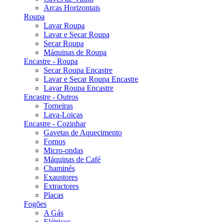
Arcas Horizontais
Roupa
Lavar Roupa
Lavar e Secar Roupa
Secar Roupa
Máquinas de Roupa
Encastre - Roupa
Secar Roupa Encastre
Lavar e Secar Roupa Encastre
Lavar Roupa Encastre
Encastre - Outros
Torneiras
Lava-Loiças
Encastre - Cozinhar
Gavetas de Aquecimento
Fornos
Micro-ondas
Máquinas de Café
Chaminés
Exaustores
Extractores
Placas
Fogões
A Gás
Elétricos