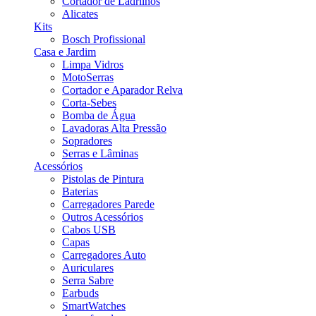
Cortador de Ladrilhos
Alicates
Kits
Bosch Profissional
Casa e Jardim
Limpa Vidros
MotoSerras
Cortador e Aparador Relva
Corta-Sebes
Bomba de Água
Lavadoras Alta Pressão
Sopradores
Serras e Lâminas
Acessórios
Pistolas de Pintura
Baterias
Carregadores Parede
Outros Acessórios
Cabos USB
Capas
Carregadores Auto
Auriculares
Serra Sabre
Earbuds
SmartWatches