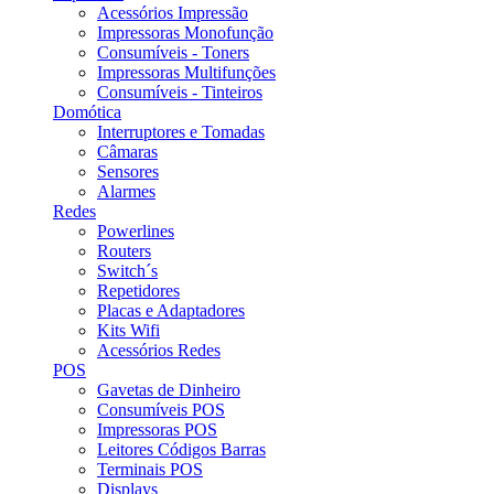
Acessórios Impressão
Impressoras Monofunção
Consumíveis - Toners
Impressoras Multifunções
Consumíveis - Tinteiros
Domótica
Interruptores e Tomadas
Câmaras
Sensores
Alarmes
Redes
Powerlines
Routers
Switch´s
Repetidores
Placas e Adaptadores
Kits Wifi
Acessórios Redes
POS
Gavetas de Dinheiro
Consumíveis POS
Impressoras POS
Leitores Códigos Barras
Terminais POS
Displays