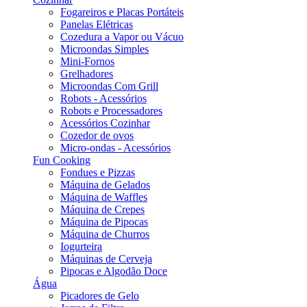
Fogareiros e Placas Portáteis
Panelas Elétricas
Cozedura a Vapor ou Vácuo
Microondas Simples
Mini-Fornos
Grelhadores
Microondas Com Grill
Robots - Acessórios
Robots e Processadores
Acessórios Cozinhar
Cozedor de ovos
Micro-ondas - Acessórios
Fun Cooking
Fondues e Pizzas
Máquina de Gelados
Máquina de Waffles
Máquina de Crepes
Máquina de Pipocas
Máquina de Churros
Iogurteira
Máquinas de Cerveja
Pipocas e Algodão Doce
Água
Picadores de Gelo