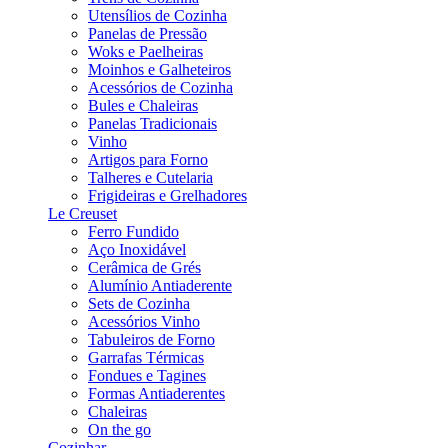
Utensílios de Cozinha
Panelas de Pressão
Woks e Paelheiras
Moinhos e Galheteiros
Acessórios de Cozinha
Bules e Chaleiras
Panelas Tradicionais
Vinho
Artigos para Forno
Talheres e Cutelaria
Frigideiras e Grelhadores
Le Creuset
Ferro Fundido
Aço Inoxidável
Cerâmica de Grés
Alumínio Antiaderente
Sets de Cozinha
Acessórios Vinho
Tabuleiros de Forno
Garrafas Térmicas
Fondues e Tagines
Formas Antiaderentes
Chaleiras
On the go
Cozinhar