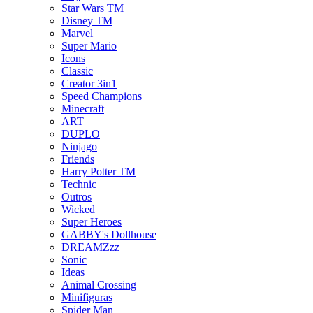
Star Wars TM
Disney TM
Marvel
Super Mario
Icons
Classic
Creator 3in1
Speed Champions
Minecraft
ART
DUPLO
Ninjago
Friends
Harry Potter TM
Technic
Outros
Wicked
Super Heroes
GABBY's Dollhouse
DREAMZzz
Sonic
Ideas
Animal Crossing
Minifiguras
Spider Man