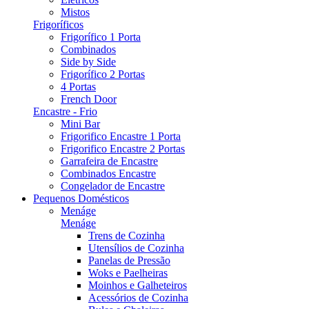
Mistos
Frigoríficos
Frigorífico 1 Porta
Combinados
Side by Side
Frigorífico 2 Portas
4 Portas
French Door
Encastre - Frio
Mini Bar
Frigorifico Encastre 1 Porta
Frigorifico Encastre 2 Portas
Garrafeira de Encastre
Combinados Encastre
Congelador de Encastre
Pequenos Domésticos
Menáge
Menáge
Trens de Cozinha
Utensílios de Cozinha
Panelas de Pressão
Woks e Paelheiras
Moinhos e Galheteiros
Acessórios de Cozinha