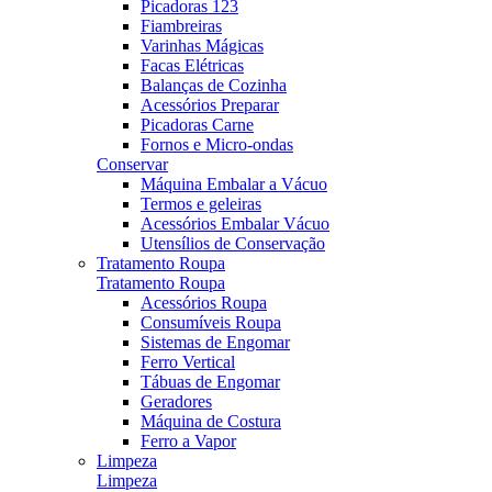
Picadoras 123
Fiambreiras
Varinhas Mágicas
Facas Elétricas
Balanças de Cozinha
Acessórios Preparar
Picadoras Carne
Fornos e Micro-ondas
Conservar
Máquina Embalar a Vácuo
Termos e geleiras
Acessórios Embalar Vácuo
Utensílios de Conservação
Tratamento Roupa
Tratamento Roupa
Acessórios Roupa
Consumíveis Roupa
Sistemas de Engomar
Ferro Vertical
Tábuas de Engomar
Geradores
Máquina de Costura
Ferro a Vapor
Limpeza
Limpeza