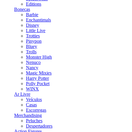
Editions
Bonecas
Barbie
Enchantimals
Disney
Little Live
Trotties
Pinypon
Bluey
Trolls
Monster High
Nenuco
Nancy
Magic Mixies
Harry Potter
Polly Pocket
WINX
Ar Livre
Veículos
Casas
Escorregas
Merchandising
Peluches
Despertadores
Action Figures