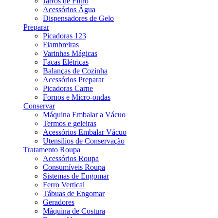
Jarros de Filtro
Acessórios Água
Dispensadores de Gelo
Preparar
Picadoras 123
Fiambreiras
Varinhas Mágicas
Facas Elétricas
Balanças de Cozinha
Acessórios Preparar
Picadoras Carne
Fornos e Micro-ondas
Conservar
Máquina Embalar a Vácuo
Termos e geleiras
Acessórios Embalar Vácuo
Utensílios de Conservação
Tratamento Roupa
Acessórios Roupa
Consumíveis Roupa
Sistemas de Engomar
Ferro Vertical
Tábuas de Engomar
Geradores
Máquina de Costura