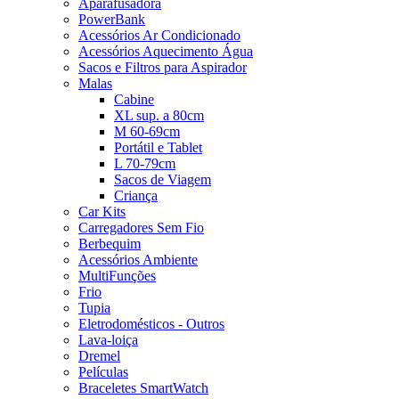
Aparafusadora
PowerBank
Acessórios Ar Condicionado
Acessórios Aquecimento Água
Sacos e Filtros para Aspirador
Malas
Cabine
XL sup. a 80cm
M 60-69cm
Portátil e Tablet
L 70-79cm
Sacos de Viagem
Criança
Car Kits
Carregadores Sem Fio
Berbequim
Acessórios Ambiente
MultiFunções
Frio
Tupia
Eletrodomésticos - Outros
Lava-loiça
Dremel
Películas
Braceletes SmartWatch