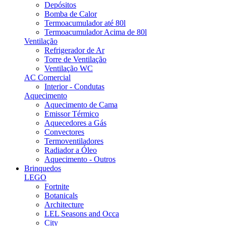
Depósitos
Bomba de Calor
Termoacumulador até 80l
Termoacumulador Acima de 80l
Ventilação
Refrigerador de Ar
Torre de Ventilação
Ventilação WC
AC Comercial
Interior - Condutas
Aquecimento
Aquecimento de Cama
Emissor Térmico
Aquecedores a Gás
Convectores
Termoventiladores
Radiador a Óleo
Aquecimento - Outros
Brinquedos
LEGO
Fortnite
Botanicals
Architecture
LEL Seasons and Occa
City