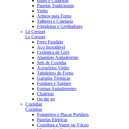
Bules e Chaleiras
Panelas Tradicionais
Vinho
Artigos para Forno
Talheres e Cutelaria
Frigideiras e Grelhadores
Le Creuset
Le Creuset
Ferro Fundido
Aço Inoxidável
Cerâmica de Grés
Alumínio Antiaderente
Sets de Cozinha
Acessórios Vinho
Tabuleiros de Forno
Garrafas Térmicas
Fondues e Tagines
Formas Antiaderentes
Chaleiras
On the go
Cozinhar
Cozinhar
Fogareiros e Placas Portáteis
Panelas Elétricas
Cozedura a Vapor ou Vácuo