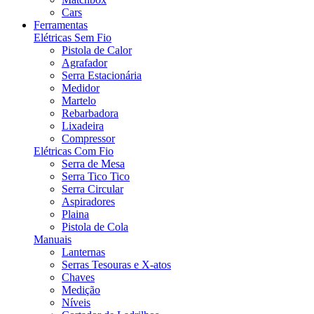
Cars
Ferramentas
Elétricas Sem Fio
Pistola de Calor
Agrafador
Serra Estacionária
Medidor
Martelo
Rebarbadora
Lixadeira
Compressor
Elétricas Com Fio
Serra de Mesa
Serra Tico Tico
Serra Circular
Aspiradores
Plaina
Pistola de Cola
Manuais
Lanternas
Serras Tesouras e X-atos
Chaves
Medição
Níveis