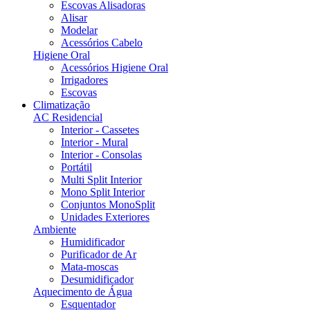
Escovas Alisadoras
Alisar
Modelar
Acessórios Cabelo
Higiene Oral
Acessórios Higiene Oral
Irrigadores
Escovas
Climatização
AC Residencial
Interior - Cassetes
Interior - Mural
Interior - Consolas
Portátil
Multi Split Interior
Mono Split Interior
Conjuntos MonoSplit
Unidades Exteriores
Ambiente
Humidificador
Purificador de Ar
Mata-moscas
Desumidificador
Aquecimento de Água
Esquentador