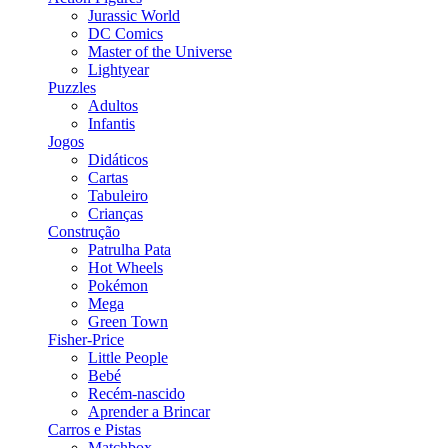
Jurassic World
DC Comics
Master of the Universe
Lightyear
Puzzles
Adultos
Infantis
Jogos
Didáticos
Cartas
Tabuleiro
Crianças
Construção
Patrulha Pata
Hot Wheels
Pokémon
Mega
Green Town
Fisher-Price
Little People
Bebé
Recém-nascido
Aprender a Brincar
Carros e Pistas
Matchbox