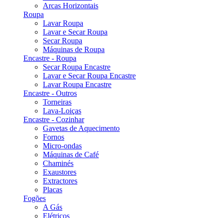
Arcas Horizontais
Roupa
Lavar Roupa
Lavar e Secar Roupa
Secar Roupa
Máquinas de Roupa
Encastre - Roupa
Secar Roupa Encastre
Lavar e Secar Roupa Encastre
Lavar Roupa Encastre
Encastre - Outros
Torneiras
Lava-Loiças
Encastre - Cozinhar
Gavetas de Aquecimento
Fornos
Micro-ondas
Máquinas de Café
Chaminés
Exaustores
Extractores
Placas
Fogões
A Gás
Elétricos