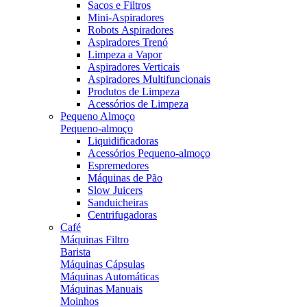
Sacos e Filtros
Mini-Aspiradores
Robots Aspiradores
Aspiradores Trenó
Limpeza a Vapor
Aspiradores Verticais
Aspiradores Multifuncionais
Produtos de Limpeza
Acessórios de Limpeza
Pequeno Almoço
Pequeno-almoço
Liquidificadoras
Acessórios Pequeno-almoço
Espremedores
Máquinas de Pão
Slow Juicers
Sanduicheiras
Centrifugadoras
Café
Máquinas Filtro
Barista
Máquinas Cápsulas
Máquinas Automáticas
Máquinas Manuais
Moinhos