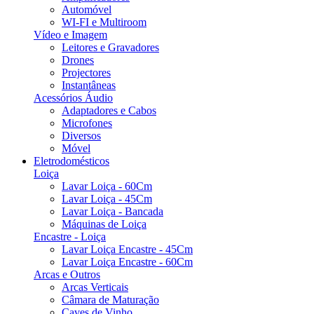
Automóvel
WI-FI e Multiroom
Vídeo e Imagem
Leitores e Gravadores
Drones
Projectores
Instantâneas
Acessórios Áudio
Adaptadores e Cabos
Microfones
Diversos
Móvel
Eletrodomésticos
Loiça
Lavar Loiça - 60Cm
Lavar Loiça - 45Cm
Lavar Loiça - Bancada
Máquinas de Loiça
Encastre - Loiça
Lavar Loiça Encastre - 45Cm
Lavar Loiça Encastre - 60Cm
Arcas e Outros
Arcas Verticais
Câmara de Maturação
Caves de Vinho