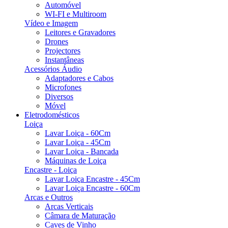
Automóvel
WI-FI e Multiroom
Vídeo e Imagem
Leitores e Gravadores
Drones
Projectores
Instantâneas
Acessórios Áudio
Adaptadores e Cabos
Microfones
Diversos
Móvel
Eletrodomésticos
Loiça
Lavar Loiça - 60Cm
Lavar Loiça - 45Cm
Lavar Loiça - Bancada
Máquinas de Loiça
Encastre - Loiça
Lavar Loiça Encastre - 45Cm
Lavar Loiça Encastre - 60Cm
Arcas e Outros
Arcas Verticais
Câmara de Maturação
Caves de Vinho