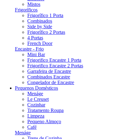
Mistos
Frigoríficos
Frigorífico 1 Porta
Combinados
Side by Side
Frigorífico 2 Portas
4 Portas
French Door
Encastre - Frio
Mini Bar
Frigorifico Encastre 1 Porta
Frigorifico Encastre 2 Portas
Garrafeira de Encastre
Combinados Encastre
Congelador de Encastre
Pequenos Domésticos
Menáge
Le Creuset
Cozinhar
Tratamento Roupa
Limpeza
Pequeno Almoço
Café
Menáge
Trens de Cozinha