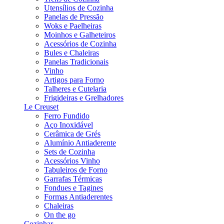
Utensílios de Cozinha
Panelas de Pressão
Woks e Paelheiras
Moinhos e Galheteiros
Acessórios de Cozinha
Bules e Chaleiras
Panelas Tradicionais
Vinho
Artigos para Forno
Talheres e Cutelaria
Frigideiras e Grelhadores
Le Creuset
Ferro Fundido
Aço Inoxidável
Cerâmica de Grés
Alumínio Antiaderente
Sets de Cozinha
Acessórios Vinho
Tabuleiros de Forno
Garrafas Térmicas
Fondues e Tagines
Formas Antiaderentes
Chaleiras
On the go
Cozinhar