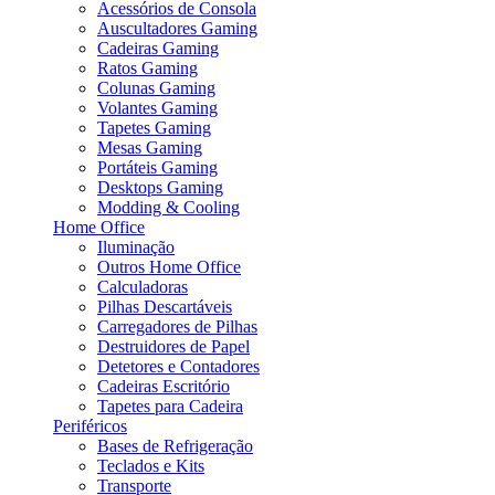
Acessórios de Consola
Auscultadores Gaming
Cadeiras Gaming
Ratos Gaming
Colunas Gaming
Volantes Gaming
Tapetes Gaming
Mesas Gaming
Portáteis Gaming
Desktops Gaming
Modding & Cooling
Home Office
Iluminação
Outros Home Office
Calculadoras
Pilhas Descartáveis
Carregadores de Pilhas
Destruidores de Papel
Detetores e Contadores
Cadeiras Escritório
Tapetes para Cadeira
Periféricos
Bases de Refrigeração
Teclados e Kits
Transporte