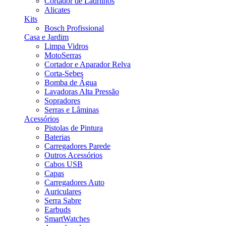
Cortador de Ladrilhos
Alicates
Kits
Bosch Profissional
Casa e Jardim
Limpa Vidros
MotoSerras
Cortador e Aparador Relva
Corta-Sebes
Bomba de Água
Lavadoras Alta Pressão
Sopradores
Serras e Lâminas
Acessórios
Pistolas de Pintura
Baterias
Carregadores Parede
Outros Acessórios
Cabos USB
Capas
Carregadores Auto
Auriculares
Serra Sabre
Earbuds
SmartWatches