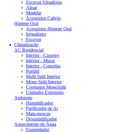
Escovas Alisadoras
Alisar
Modelar
Acessórios Cabelo
Higiene Oral
Acessórios Higiene Oral
Irrigadores
Escovas
Climatização
AC Residencial
Interior - Cassetes
Interior - Mural
Interior - Consolas
Portátil
Multi Split Interior
Mono Split Interior
Conjuntos MonoSplit
Unidades Exteriores
Ambiente
Humidificador
Purificador de Ar
Mata-moscas
Desumidificador
Aquecimento de Água
Esquentador