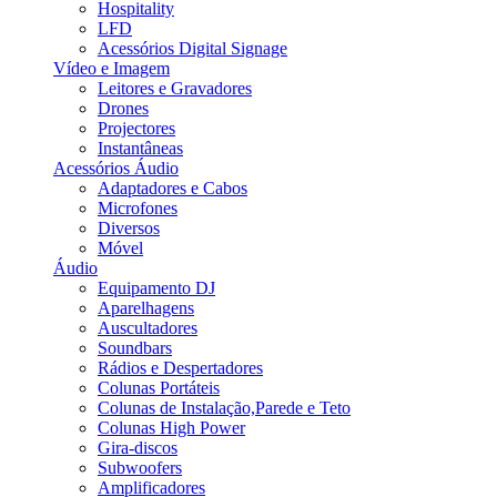
Hospitality
LFD
Acessórios Digital Signage
Vídeo e Imagem
Leitores e Gravadores
Drones
Projectores
Instantâneas
Acessórios Áudio
Adaptadores e Cabos
Microfones
Diversos
Móvel
Áudio
Equipamento DJ
Aparelhagens
Auscultadores
Soundbars
Rádios e Despertadores
Colunas Portáteis
Colunas de Instalação,Parede e Teto
Colunas High Power
Gira-discos
Subwoofers
Amplificadores