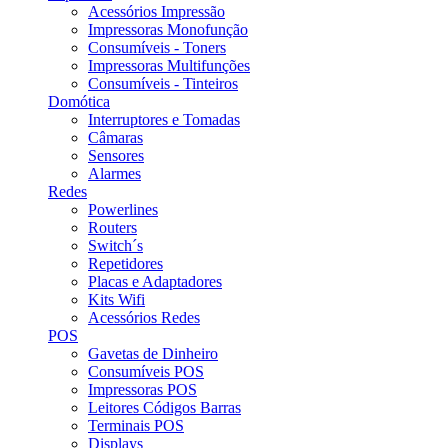
Acessórios Impressão
Impressoras Monofunção
Consumíveis - Toners
Impressoras Multifunções
Consumíveis - Tinteiros
Domótica
Interruptores e Tomadas
Câmaras
Sensores
Alarmes
Redes
Powerlines
Routers
Switch´s
Repetidores
Placas e Adaptadores
Kits Wifi
Acessórios Redes
POS
Gavetas de Dinheiro
Consumíveis POS
Impressoras POS
Leitores Códigos Barras
Terminais POS
Displays