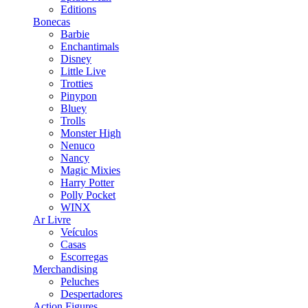
Editions
Bonecas
Barbie
Enchantimals
Disney
Little Live
Trotties
Pinypon
Bluey
Trolls
Monster High
Nenuco
Nancy
Magic Mixies
Harry Potter
Polly Pocket
WINX
Ar Livre
Veículos
Casas
Escorregas
Merchandising
Peluches
Despertadores
Action Figures