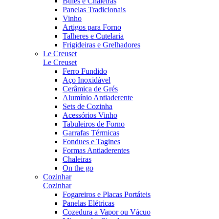
Bules e Chaleiras
Panelas Tradicionais
Vinho
Artigos para Forno
Talheres e Cutelaria
Frigideiras e Grelhadores
Le Creuset
Le Creuset
Ferro Fundido
Aço Inoxidável
Cerâmica de Grés
Alumínio Antiaderente
Sets de Cozinha
Acessórios Vinho
Tabuleiros de Forno
Garrafas Térmicas
Fondues e Tagines
Formas Antiaderentes
Chaleiras
On the go
Cozinhar
Cozinhar
Fogareiros e Placas Portáteis
Panelas Elétricas
Cozedura a Vapor ou Vácuo