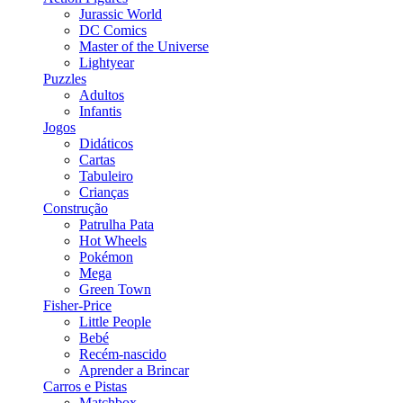
Jurassic World
DC Comics
Master of the Universe
Lightyear
Puzzles
Adultos
Infantis
Jogos
Didáticos
Cartas
Tabuleiro
Crianças
Construção
Patrulha Pata
Hot Wheels
Pokémon
Mega
Green Town
Fisher-Price
Little People
Bebé
Recém-nascido
Aprender a Brincar
Carros e Pistas
Matchbox