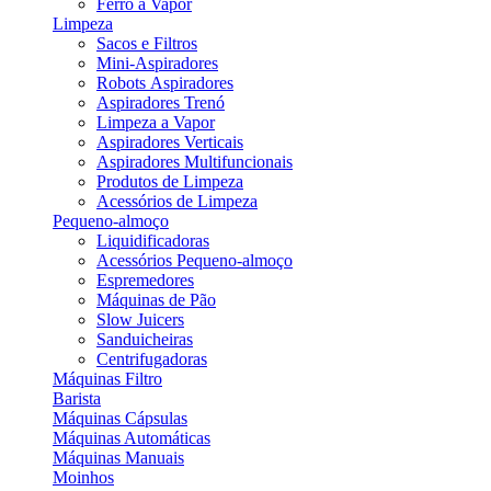
Ferro a Vapor
Limpeza
Sacos e Filtros
Mini-Aspiradores
Robots Aspiradores
Aspiradores Trenó
Limpeza a Vapor
Aspiradores Verticais
Aspiradores Multifuncionais
Produtos de Limpeza
Acessórios de Limpeza
Pequeno-almoço
Liquidificadoras
Acessórios Pequeno-almoço
Espremedores
Máquinas de Pão
Slow Juicers
Sanduicheiras
Centrifugadoras
Máquinas Filtro
Barista
Máquinas Cápsulas
Máquinas Automáticas
Máquinas Manuais
Moinhos