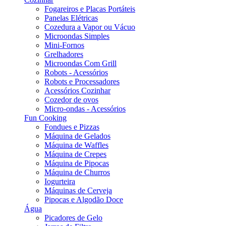
Fogareiros e Placas Portáteis
Panelas Elétricas
Cozedura a Vapor ou Vácuo
Microondas Simples
Mini-Fornos
Grelhadores
Microondas Com Grill
Robots - Acessórios
Robots e Processadores
Acessórios Cozinhar
Cozedor de ovos
Micro-ondas - Acessórios
Fun Cooking
Fondues e Pizzas
Máquina de Gelados
Máquina de Waffles
Máquina de Crepes
Máquina de Pipocas
Máquina de Churros
Iogurteira
Máquinas de Cerveja
Pipocas e Algodão Doce
Água
Picadores de Gelo