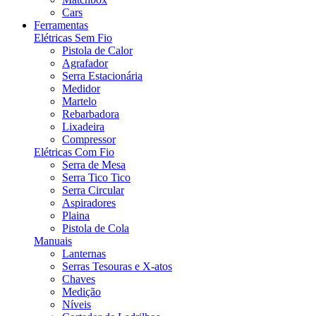
Cars
Ferramentas
Elétricas Sem Fio
Pistola de Calor
Agrafador
Serra Estacionária
Medidor
Martelo
Rebarbadora
Lixadeira
Compressor
Elétricas Com Fio
Serra de Mesa
Serra Tico Tico
Serra Circular
Aspiradores
Plaina
Pistola de Cola
Manuais
Lanternas
Serras Tesouras e X-atos
Chaves
Medição
Níveis