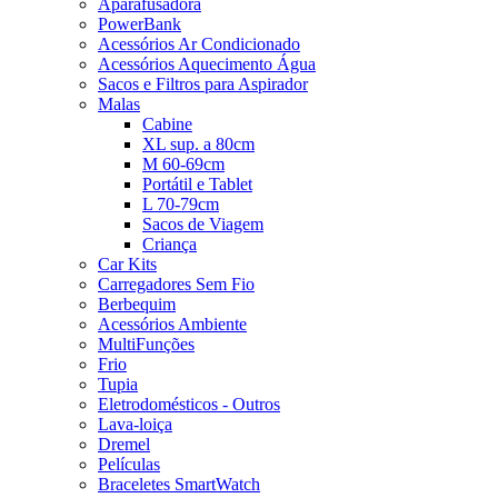
Aparafusadora
PowerBank
Acessórios Ar Condicionado
Acessórios Aquecimento Água
Sacos e Filtros para Aspirador
Malas
Cabine
XL sup. a 80cm
M 60-69cm
Portátil e Tablet
L 70-79cm
Sacos de Viagem
Criança
Car Kits
Carregadores Sem Fio
Berbequim
Acessórios Ambiente
MultiFunções
Frio
Tupia
Eletrodomésticos - Outros
Lava-loiça
Dremel
Películas
Braceletes SmartWatch