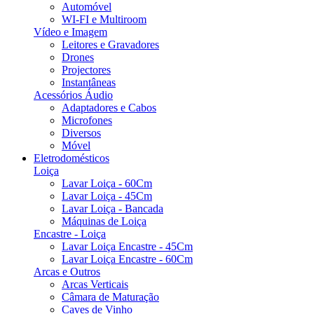
Automóvel
WI-FI e Multiroom
Vídeo e Imagem
Leitores e Gravadores
Drones
Projectores
Instantâneas
Acessórios Áudio
Adaptadores e Cabos
Microfones
Diversos
Móvel
Eletrodomésticos
Loiça
Lavar Loiça - 60Cm
Lavar Loiça - 45Cm
Lavar Loiça - Bancada
Máquinas de Loiça
Encastre - Loiça
Lavar Loiça Encastre - 45Cm
Lavar Loiça Encastre - 60Cm
Arcas e Outros
Arcas Verticais
Câmara de Maturação
Caves de Vinho