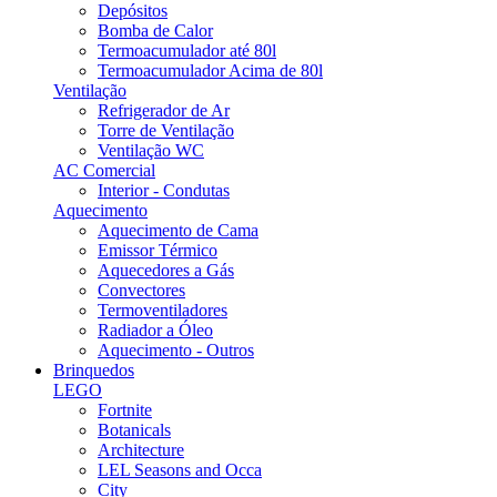
Depósitos
Bomba de Calor
Termoacumulador até 80l
Termoacumulador Acima de 80l
Ventilação
Refrigerador de Ar
Torre de Ventilação
Ventilação WC
AC Comercial
Interior - Condutas
Aquecimento
Aquecimento de Cama
Emissor Térmico
Aquecedores a Gás
Convectores
Termoventiladores
Radiador a Óleo
Aquecimento - Outros
Brinquedos
LEGO
Fortnite
Botanicals
Architecture
LEL Seasons and Occa
City