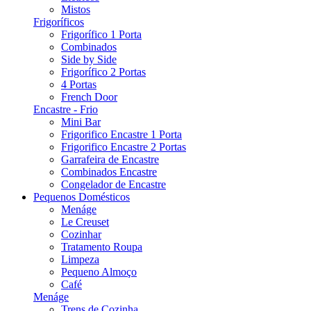
Mistos
Frigoríficos
Frigorífico 1 Porta
Combinados
Side by Side
Frigorífico 2 Portas
4 Portas
French Door
Encastre - Frio
Mini Bar
Frigorifico Encastre 1 Porta
Frigorifico Encastre 2 Portas
Garrafeira de Encastre
Combinados Encastre
Congelador de Encastre
Pequenos Domésticos
Menáge
Le Creuset
Cozinhar
Tratamento Roupa
Limpeza
Pequeno Almoço
Café
Menáge
Trens de Cozinha