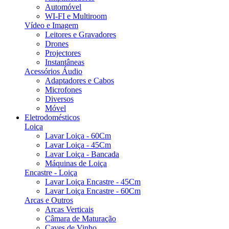
Automóvel
WI-FI e Multiroom
Vídeo e Imagem
Leitores e Gravadores
Drones
Projectores
Instantâneas
Acessórios Áudio
Adaptadores e Cabos
Microfones
Diversos
Móvel
Eletrodomésticos
Loiça
Lavar Loiça - 60Cm
Lavar Loiça - 45Cm
Lavar Loiça - Bancada
Máquinas de Loiça
Encastre - Loiça
Lavar Loiça Encastre - 45Cm
Lavar Loiça Encastre - 60Cm
Arcas e Outros
Arcas Verticais
Câmara de Maturação
Caves de Vinho