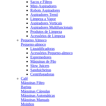
Sacos e Filtros
Mini-Aspiradores
Robots Aspiradores
Aspiradores Trenó
Limpeza a Vapor
Aspiradores Verticais
Aspiradores Multifuncionais
Produtos de Limpeza
Acessórios de Limpeza
Pequeno Almoço
Pequeno-almoço
Liquidificadoras
Acessórios Pequeno-almoço
Espremedores
Máquinas de Pão
Slow Juicers
Sanduicheiras
Centrifugadoras
Café
Máquinas Filtro
Barista
Máquinas Cápsulas
Máquinas Automáticas
Máquinas Manuais
Moinhos