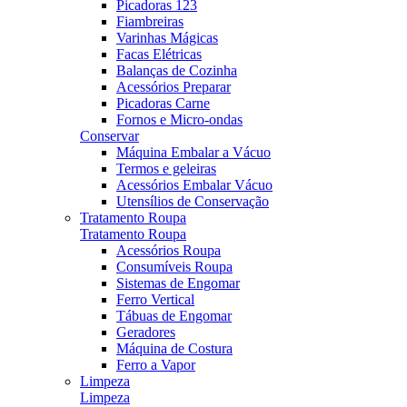
Picadoras 123
Fiambreiras
Varinhas Mágicas
Facas Elétricas
Balanças de Cozinha
Acessórios Preparar
Picadoras Carne
Fornos e Micro-ondas
Conservar
Máquina Embalar a Vácuo
Termos e geleiras
Acessórios Embalar Vácuo
Utensílios de Conservação
Tratamento Roupa
Tratamento Roupa
Acessórios Roupa
Consumíveis Roupa
Sistemas de Engomar
Ferro Vertical
Tábuas de Engomar
Geradores
Máquina de Costura
Ferro a Vapor
Limpeza
Limpeza