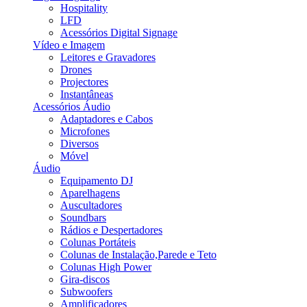
Hospitality
LFD
Acessórios Digital Signage
Vídeo e Imagem
Leitores e Gravadores
Drones
Projectores
Instantâneas
Acessórios Áudio
Adaptadores e Cabos
Microfones
Diversos
Móvel
Áudio
Equipamento DJ
Aparelhagens
Auscultadores
Soundbars
Rádios e Despertadores
Colunas Portáteis
Colunas de Instalação,Parede e Teto
Colunas High Power
Gira-discos
Subwoofers
Amplificadores