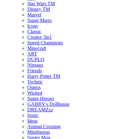
Star Wars TM
Disney TM
Marvel
Super Mario
Icons
Classic
Creator 3in1
Speed Champions
Minecraft
ART
DUPLO
Ninjago
Friends
Harry Potter TM
Technic
Outros
Wicked
Super Heroes
GABBY's Dollhouse
DREAMZzz
Sonic
Ideas
Animal Crossing
Minifiguras
Spider Man