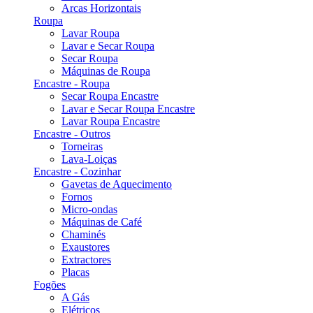
Arcas Horizontais
Roupa
Lavar Roupa
Lavar e Secar Roupa
Secar Roupa
Máquinas de Roupa
Encastre - Roupa
Secar Roupa Encastre
Lavar e Secar Roupa Encastre
Lavar Roupa Encastre
Encastre - Outros
Torneiras
Lava-Loiças
Encastre - Cozinhar
Gavetas de Aquecimento
Fornos
Micro-ondas
Máquinas de Café
Chaminés
Exaustores
Extractores
Placas
Fogões
A Gás
Elétricos