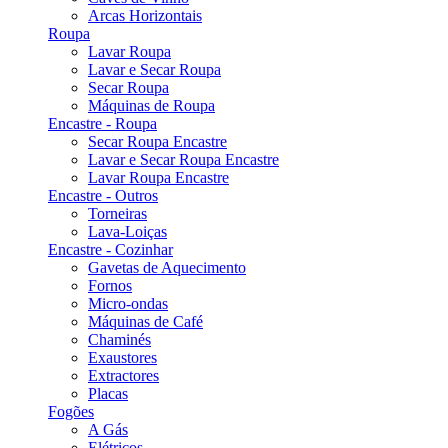
Arcas Horizontais
Roupa
Lavar Roupa
Lavar e Secar Roupa
Secar Roupa
Máquinas de Roupa
Encastre - Roupa
Secar Roupa Encastre
Lavar e Secar Roupa Encastre
Lavar Roupa Encastre
Encastre - Outros
Torneiras
Lava-Loiças
Encastre - Cozinhar
Gavetas de Aquecimento
Fornos
Micro-ondas
Máquinas de Café
Chaminés
Exaustores
Extractores
Placas
Fogões
A Gás
Elétricos