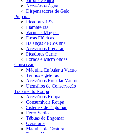
Jarros de Filtro
Acessórios Água
Dispensadores de Gelo
Preparar
Picadoras 123
Fiambreiras
Varinhas Mágicas
Facas Elétricas
Balanças de Cozinha
Acessórios Preparar
Picadoras Carne
Fornos e Micro-ondas
Conservar
Máquina Embalar a Vácuo
Termos e geleiras
Acessórios Embalar Vácuo
Utensílios de Conservação
Tratamento Roupa
Acessórios Roupa
Consumíveis Roupa
Sistemas de Engomar
Ferro Vertical
Tábuas de Engomar
Geradores
Máquina de Costura