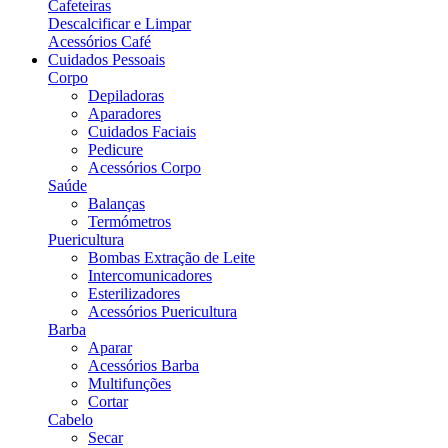
Cafeteiras
Descalcificar e Limpar
Acessórios Café
Cuidados Pessoais
Corpo
Depiladoras
Aparadores
Cuidados Faciais
Pedicure
Acessórios Corpo
Saúde
Balanças
Termómetros
Puericultura
Bombas Extração de Leite
Intercomunicadores
Esterilizadores
Acessórios Puericultura
Barba
Aparar
Acessórios Barba
Multifunções
Cortar
Cabelo
Secar