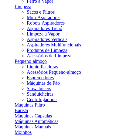
Ferro a Vapor
Limpeza
Sacos e Filtros
Mini-Aspiradores
Robots Aspiradores
Aspiradores Trenó
Limpeza a Vapor
Aspiradores Verticais
Aspiradores Multifuncionais
Produtos de Limpeza
Acessórios de Limpeza
Pequeno-almoço
Liquidificadoras
Acessórios Pequeno-almoço
Espremedores
Máquinas de Pão
Slow Juicers
Sanduicheiras
Centrifugadoras
Máquinas Filtro
Barista
Máquinas Cápsulas
Máquinas Automáticas
Máquinas Manuais
Moinhos