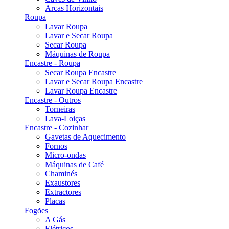
Arcas Horizontais
Roupa
Lavar Roupa
Lavar e Secar Roupa
Secar Roupa
Máquinas de Roupa
Encastre - Roupa
Secar Roupa Encastre
Lavar e Secar Roupa Encastre
Lavar Roupa Encastre
Encastre - Outros
Torneiras
Lava-Loiças
Encastre - Cozinhar
Gavetas de Aquecimento
Fornos
Micro-ondas
Máquinas de Café
Chaminés
Exaustores
Extractores
Placas
Fogões
A Gás
Elétricos