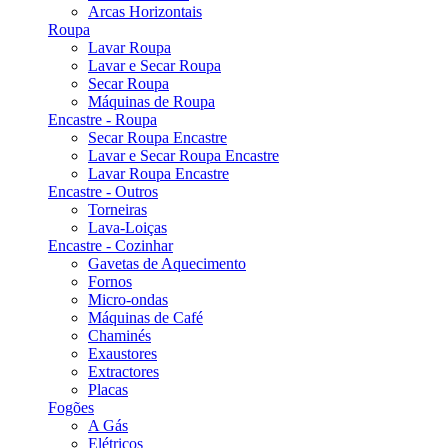
Arcas Horizontais
Roupa
Lavar Roupa
Lavar e Secar Roupa
Secar Roupa
Máquinas de Roupa
Encastre - Roupa
Secar Roupa Encastre
Lavar e Secar Roupa Encastre
Lavar Roupa Encastre
Encastre - Outros
Torneiras
Lava-Loiças
Encastre - Cozinhar
Gavetas de Aquecimento
Fornos
Micro-ondas
Máquinas de Café
Chaminés
Exaustores
Extractores
Placas
Fogões
A Gás
Elétricos