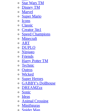
Star Wars TM
Disney TM
Marvel
Super Mario
Icons
Classic
Creator 3in1
Speed Champions
Minecraft
ART
DUPLO
Ninjago
Friends
Harry Potter TM
Technic
Outros
Wicked
Super Heroes
GABBY's Dollhouse
DREAMZzz
Sonic
Ideas
Animal Crossing
Minifiguras
Spider Man