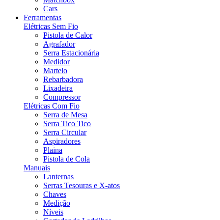
Cars
Ferramentas
Elétricas Sem Fio
Pistola de Calor
Agrafador
Serra Estacionária
Medidor
Martelo
Rebarbadora
Lixadeira
Compressor
Elétricas Com Fio
Serra de Mesa
Serra Tico Tico
Serra Circular
Aspiradores
Plaina
Pistola de Cola
Manuais
Lanternas
Serras Tesouras e X-atos
Chaves
Medição
Níveis