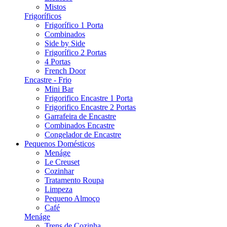
Mistos
Frigoríficos
Frigorífico 1 Porta
Combinados
Side by Side
Frigorífico 2 Portas
4 Portas
French Door
Encastre - Frio
Mini Bar
Frigorifico Encastre 1 Porta
Frigorifico Encastre 2 Portas
Garrafeira de Encastre
Combinados Encastre
Congelador de Encastre
Pequenos Domésticos
Menáge
Le Creuset
Cozinhar
Tratamento Roupa
Limpeza
Pequeno Almoço
Café
Menáge
Trens de Cozinha