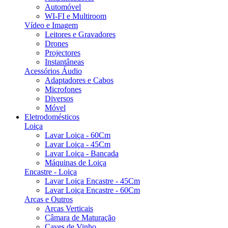
Automóvel
WI-FI e Multiroom
Vídeo e Imagem
Leitores e Gravadores
Drones
Projectores
Instantâneas
Acessórios Áudio
Adaptadores e Cabos
Microfones
Diversos
Móvel
Eletrodomésticos
Loiça
Lavar Loiça - 60Cm
Lavar Loiça - 45Cm
Lavar Loiça - Bancada
Máquinas de Loiça
Encastre - Loiça
Lavar Loiça Encastre - 45Cm
Lavar Loiça Encastre - 60Cm
Arcas e Outros
Arcas Verticais
Câmara de Maturação
Caves de Vinho