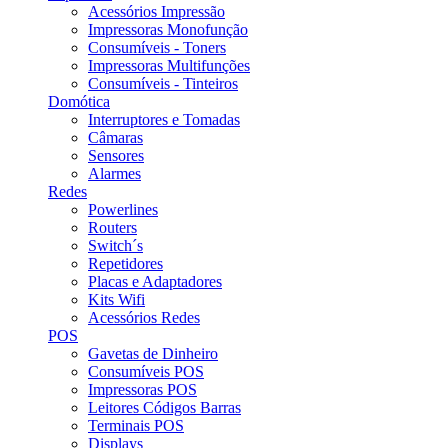
Acessórios Impressão
Impressoras Monofunção
Consumíveis - Toners
Impressoras Multifunções
Consumíveis - Tinteiros
Domótica
Interruptores e Tomadas
Câmaras
Sensores
Alarmes
Redes
Powerlines
Routers
Switch´s
Repetidores
Placas e Adaptadores
Kits Wifi
Acessórios Redes
POS
Gavetas de Dinheiro
Consumíveis POS
Impressoras POS
Leitores Códigos Barras
Terminais POS
Displays