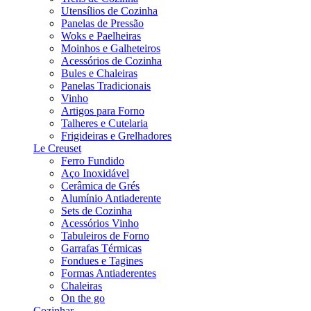
Utensílios de Cozinha
Panelas de Pressão
Woks e Paelheiras
Moinhos e Galheteiros
Acessórios de Cozinha
Bules e Chaleiras
Panelas Tradicionais
Vinho
Artigos para Forno
Talheres e Cutelaria
Frigideiras e Grelhadores
Le Creuset
Ferro Fundido
Aço Inoxidável
Cerâmica de Grés
Alumínio Antiaderente
Sets de Cozinha
Acessórios Vinho
Tabuleiros de Forno
Garrafas Térmicas
Fondues e Tagines
Formas Antiaderentes
Chaleiras
On the go
Cozinhar