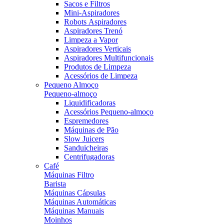
Sacos e Filtros
Mini-Aspiradores
Robots Aspiradores
Aspiradores Trenó
Limpeza a Vapor
Aspiradores Verticais
Aspiradores Multifuncionais
Produtos de Limpeza
Acessórios de Limpeza
Pequeno Almoço
Pequeno-almoço
Liquidificadoras
Acessórios Pequeno-almoço
Espremedores
Máquinas de Pão
Slow Juicers
Sanduicheiras
Centrifugadoras
Café
Máquinas Filtro
Barista
Máquinas Cápsulas
Máquinas Automáticas
Máquinas Manuais
Moinhos