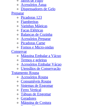
Jarros de Filtro
Acessórios Água
Dispensadores de Gelo
Preparar
Picadoras 123
Fiambreiras
Varinhas Mágicas
Facas Elétricas
Balanças de Cozinha
Acessórios Preparar
Picadoras Carne
Fornos e Micro-ondas
Conservar
Máquina Embalar a Vácuo
Termos e geleiras
Acessórios Embalar Vácuo
Utensílios de Conservação
Tratamento Roupa
Acessórios Roupa
Consumíveis Roupa
Sistemas de Engomar
Ferro Vertical
Tábuas de Engomar
Geradores
Máquina de Costura