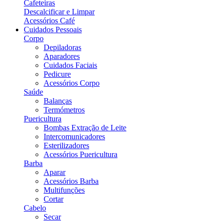
Cafeteiras
Descalcificar e Limpar
Acessórios Café
Cuidados Pessoais
Corpo
Depiladoras
Aparadores
Cuidados Faciais
Pedicure
Acessórios Corpo
Saúde
Balanças
Termómetros
Puericultura
Bombas Extração de Leite
Intercomunicadores
Esterilizadores
Acessórios Puericultura
Barba
Aparar
Acessórios Barba
Multifunções
Cortar
Cabelo
Secar