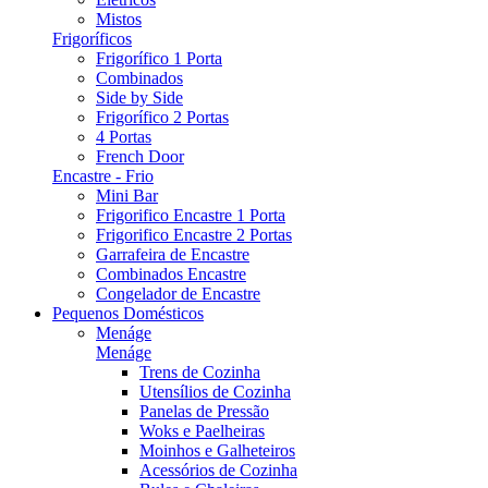
Mistos
Frigoríficos
Frigorífico 1 Porta
Combinados
Side by Side
Frigorífico 2 Portas
4 Portas
French Door
Encastre - Frio
Mini Bar
Frigorifico Encastre 1 Porta
Frigorifico Encastre 2 Portas
Garrafeira de Encastre
Combinados Encastre
Congelador de Encastre
Pequenos Domésticos
Menáge
Menáge
Trens de Cozinha
Utensílios de Cozinha
Panelas de Pressão
Woks e Paelheiras
Moinhos e Galheteiros
Acessórios de Cozinha