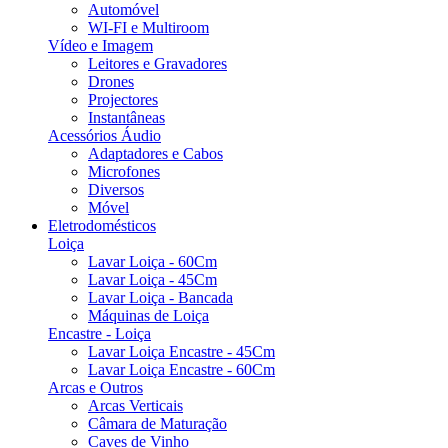
Automóvel
WI-FI e Multiroom
Vídeo e Imagem
Leitores e Gravadores
Drones
Projectores
Instantâneas
Acessórios Áudio
Adaptadores e Cabos
Microfones
Diversos
Móvel
Eletrodomésticos
Loiça
Lavar Loiça - 60Cm
Lavar Loiça - 45Cm
Lavar Loiça - Bancada
Máquinas de Loiça
Encastre - Loiça
Lavar Loiça Encastre - 45Cm
Lavar Loiça Encastre - 60Cm
Arcas e Outros
Arcas Verticais
Câmara de Maturação
Caves de Vinho