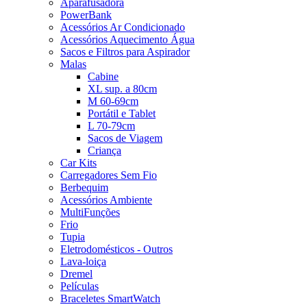
Aparafusadora
PowerBank
Acessórios Ar Condicionado
Acessórios Aquecimento Água
Sacos e Filtros para Aspirador
Malas
Cabine
XL sup. a 80cm
M 60-69cm
Portátil e Tablet
L 70-79cm
Sacos de Viagem
Criança
Car Kits
Carregadores Sem Fio
Berbequim
Acessórios Ambiente
MultiFunções
Frio
Tupia
Eletrodomésticos - Outros
Lava-loiça
Dremel
Películas
Braceletes SmartWatch