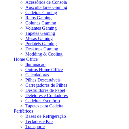
Acessórios de Consola
Auscultadores Gaming
Cadeiras Gaming
Ratos Gaming
Colunas Gaming
Volantes Gaming
Tapetes Gaming
Mesas Gaming
Portáteis Gaming
Desktops Gaming
Modding & Cooling
Home Office
Iluminação
Outros Home Office
Calculadoras
Pilhas Descartáveis
Carregadores de Pilhas
Destruidores de Papel
Detetores e Contadores
Cadeiras Escritório
Tapetes para Cadeira
Periféricos
Bases de Refrigeração
Teclados e Kits
Transporte