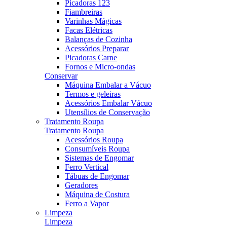
Picadoras 123
Fiambreiras
Varinhas Mágicas
Facas Elétricas
Balanças de Cozinha
Acessórios Preparar
Picadoras Carne
Fornos e Micro-ondas
Conservar
Máquina Embalar a Vácuo
Termos e geleiras
Acessórios Embalar Vácuo
Utensílios de Conservação
Tratamento Roupa
Tratamento Roupa
Acessórios Roupa
Consumíveis Roupa
Sistemas de Engomar
Ferro Vertical
Tábuas de Engomar
Geradores
Máquina de Costura
Ferro a Vapor
Limpeza
Limpeza