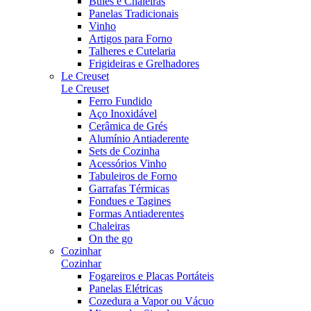
Bules e Chaleiras
Panelas Tradicionais
Vinho
Artigos para Forno
Talheres e Cutelaria
Frigideiras e Grelhadores
Le Creuset
Le Creuset
Ferro Fundido
Aço Inoxidável
Cerâmica de Grés
Alumínio Antiaderente
Sets de Cozinha
Acessórios Vinho
Tabuleiros de Forno
Garrafas Térmicas
Fondues e Tagines
Formas Antiaderentes
Chaleiras
On the go
Cozinhar
Cozinhar
Fogareiros e Placas Portáteis
Panelas Elétricas
Cozedura a Vapor ou Vácuo