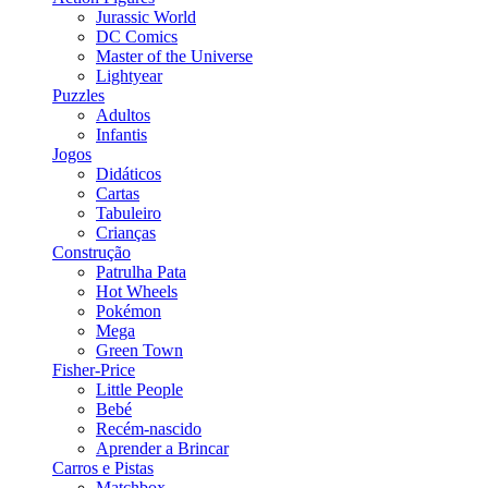
Jurassic World
DC Comics
Master of the Universe
Lightyear
Puzzles
Adultos
Infantis
Jogos
Didáticos
Cartas
Tabuleiro
Crianças
Construção
Patrulha Pata
Hot Wheels
Pokémon
Mega
Green Town
Fisher-Price
Little People
Bebé
Recém-nascido
Aprender a Brincar
Carros e Pistas
Matchbox