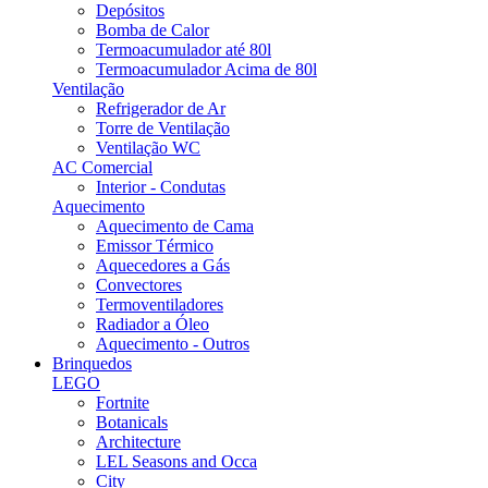
Depósitos
Bomba de Calor
Termoacumulador até 80l
Termoacumulador Acima de 80l
Ventilação
Refrigerador de Ar
Torre de Ventilação
Ventilação WC
AC Comercial
Interior - Condutas
Aquecimento
Aquecimento de Cama
Emissor Térmico
Aquecedores a Gás
Convectores
Termoventiladores
Radiador a Óleo
Aquecimento - Outros
Brinquedos
LEGO
Fortnite
Botanicals
Architecture
LEL Seasons and Occa
City