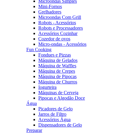
Microondas Simples
Mini-Fornos
Grelhadores
Microondas Com Grill
Robots - Acessórios
Robots e Processadores
Acessórios Cozinhar
Cozedor de ovos
Micro-ondas - Acessórios
Fun Cooking
Fondues e Pizzas
Máquina de Gelados
Máquina de Waffles
Máquina de Crepes
Máquina de Pipocas
Máquina de Churros
Iogurteira
Máquinas de Cerveja
Pipocas e Algodão Doce
Água
Picadores de Gelo
Jarros de Filtro
Acessórios Água
Dispensadores de Gelo
Preparar