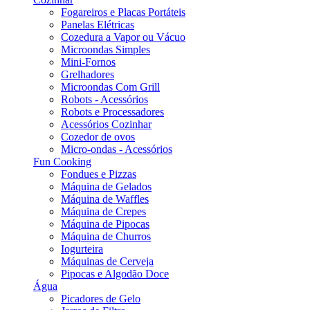
Fogareiros e Placas Portáteis
Panelas Elétricas
Cozedura a Vapor ou Vácuo
Microondas Simples
Mini-Fornos
Grelhadores
Microondas Com Grill
Robots - Acessórios
Robots e Processadores
Acessórios Cozinhar
Cozedor de ovos
Micro-ondas - Acessórios
Fun Cooking
Fondues e Pizzas
Máquina de Gelados
Máquina de Waffles
Máquina de Crepes
Máquina de Pipocas
Máquina de Churros
Iogurteira
Máquinas de Cerveja
Pipocas e Algodão Doce
Água
Picadores de Gelo