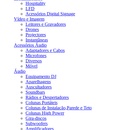
Hospitality
LFD
Acessórios Digital Signage
Vídeo e Imagem
Leitores e Gravadores
Drones
Projectores
Instantâneas
Acessórios Áudio
Adaptadores e Cabos
Microfones
Diversos
Móvel
Áudio
Equipamento DJ
Aparelhagens
Auscultadores
Soundbars
Rádios e Despertadores
Colunas Portáteis
Colunas de Instalação,Parede e Teto
Colunas High Power
Gira-discos
Subwoofers
Amplificadores