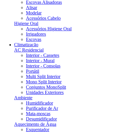
Escovas Alisadoras
Alisar
Modelar
Acessórios Cabelo
Higiene Oral
Acessórios Higiene Oral
Irrigadores
Escovas
Climatização
AC Residencial
Interior - Cassetes
Interior - Mural
Interior - Consolas
Portátil
Multi Split Interior
Mono Split Interior
Conjuntos MonoSplit
Unidades Exteriores
Ambiente
Humidificador
Purificador de Ar
Mata-moscas
Desumidificador
Aquecimento de Água
Esquentador