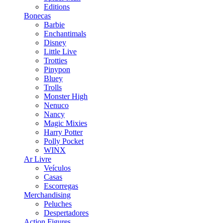
Editions
Bonecas
Barbie
Enchantimals
Disney
Little Live
Trotties
Pinypon
Bluey
Trolls
Monster High
Nenuco
Nancy
Magic Mixies
Harry Potter
Polly Pocket
WINX
Ar Livre
Veículos
Casas
Escorregas
Merchandising
Peluches
Despertadores
Action Figures