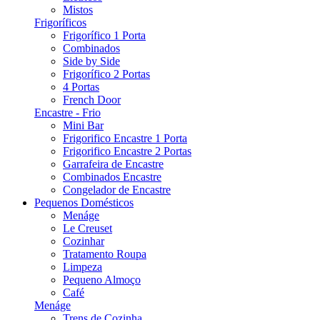
Mistos
Frigoríficos
Frigorífico 1 Porta
Combinados
Side by Side
Frigorífico 2 Portas
4 Portas
French Door
Encastre - Frio
Mini Bar
Frigorifico Encastre 1 Porta
Frigorifico Encastre 2 Portas
Garrafeira de Encastre
Combinados Encastre
Congelador de Encastre
Pequenos Domésticos
Menáge
Le Creuset
Cozinhar
Tratamento Roupa
Limpeza
Pequeno Almoço
Café
Menáge
Trens de Cozinha