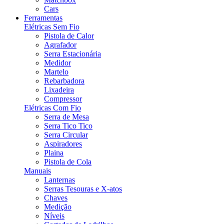
Cars
Ferramentas
Elétricas Sem Fio
Pistola de Calor
Agrafador
Serra Estacionária
Medidor
Martelo
Rebarbadora
Lixadeira
Compressor
Elétricas Com Fio
Serra de Mesa
Serra Tico Tico
Serra Circular
Aspiradores
Plaina
Pistola de Cola
Manuais
Lanternas
Serras Tesouras e X-atos
Chaves
Medição
Níveis