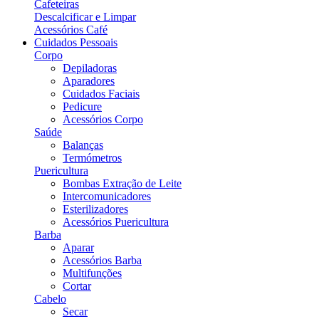
Cafeteiras
Descalcificar e Limpar
Acessórios Café
Cuidados Pessoais
Corpo
Depiladoras
Aparadores
Cuidados Faciais
Pedicure
Acessórios Corpo
Saúde
Balanças
Termómetros
Puericultura
Bombas Extração de Leite
Intercomunicadores
Esterilizadores
Acessórios Puericultura
Barba
Aparar
Acessórios Barba
Multifunções
Cortar
Cabelo
Secar