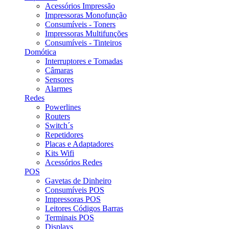
Acessórios Impressão
Impressoras Monofunção
Consumíveis - Toners
Impressoras Multifunções
Consumíveis - Tinteiros
Domótica
Interruptores e Tomadas
Câmaras
Sensores
Alarmes
Redes
Powerlines
Routers
Switch´s
Repetidores
Placas e Adaptadores
Kits Wifi
Acessórios Redes
POS
Gavetas de Dinheiro
Consumíveis POS
Impressoras POS
Leitores Códigos Barras
Terminais POS
Displays