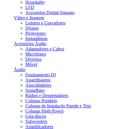
Hospitality
LFD
Acessórios Digital Signage
Vídeo e Imagem
Leitores e Gravadores
Drones
Projectores
Instantâneas
Acessórios Áudio
Adaptadores e Cabos
Microfones
Diversos
Móvel
Áudio
Equipamento DJ
Aparelhagens
Auscultadores
Soundbars
Rádios e Despertadores
Colunas Portáteis
Colunas de Instalação,Parede e Teto
Colunas High Power
Gira-discos
Subwoofers
Amplificadores