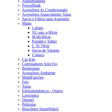
Aparafusadora
PowerBank
Acessórios Ar Condicionado
Acessórios Aquecimento Água
Sacos e Filtros para Aspirador
Malas
Cabine
XL sup. a 80cm
M 60-69cm
Portátil e Tablet
L 70-79cm
Sacos de Viagem
Criança
Car Kits
Carregadores Sem Fio
Berbequim
Acessórios Ambiente
MultiFunções
Frio
Tupia
Eletrodomésticos - Outros
Lava-loiça
Dremel
Películas
Braceletes SmartWatch