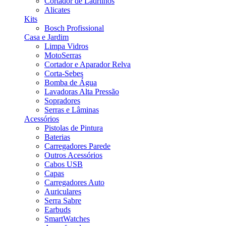
Cortador de Ladrilhos
Alicates
Kits
Bosch Profissional
Casa e Jardim
Limpa Vidros
MotoSerras
Cortador e Aparador Relva
Corta-Sebes
Bomba de Água
Lavadoras Alta Pressão
Sopradores
Serras e Lâminas
Acessórios
Pistolas de Pintura
Baterias
Carregadores Parede
Outros Acessórios
Cabos USB
Capas
Carregadores Auto
Auriculares
Serra Sabre
Earbuds
SmartWatches