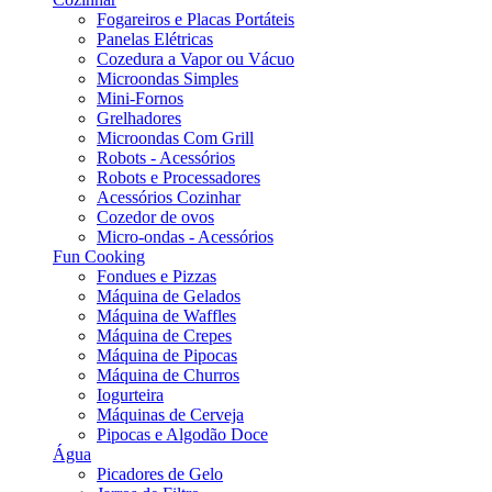
Fogareiros e Placas Portáteis
Panelas Elétricas
Cozedura a Vapor ou Vácuo
Microondas Simples
Mini-Fornos
Grelhadores
Microondas Com Grill
Robots - Acessórios
Robots e Processadores
Acessórios Cozinhar
Cozedor de ovos
Micro-ondas - Acessórios
Fun Cooking
Fondues e Pizzas
Máquina de Gelados
Máquina de Waffles
Máquina de Crepes
Máquina de Pipocas
Máquina de Churros
Iogurteira
Máquinas de Cerveja
Pipocas e Algodão Doce
Água
Picadores de Gelo