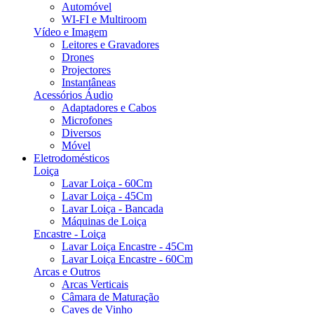
Automóvel
WI-FI e Multiroom
Vídeo e Imagem
Leitores e Gravadores
Drones
Projectores
Instantâneas
Acessórios Áudio
Adaptadores e Cabos
Microfones
Diversos
Móvel
Eletrodomésticos
Loiça
Lavar Loiça - 60Cm
Lavar Loiça - 45Cm
Lavar Loiça - Bancada
Máquinas de Loiça
Encastre - Loiça
Lavar Loiça Encastre - 45Cm
Lavar Loiça Encastre - 60Cm
Arcas e Outros
Arcas Verticais
Câmara de Maturação
Caves de Vinho