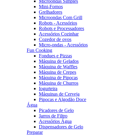
Microondas Simples
Mini-Fornos
Grelhadores
Microondas Com Grill
Robots - Acessórios
Robots e Processadores
Acessórios Cozinhar
Cozedor de ovos
Micro-ondas - Acessórios
Fun Cooking
Fondues e Pizzas
Máquina de Gelados
Máquina de Waffles
Máquina de Crepes
Máquina de Pipocas
Máquina de Churros
Iogurteira
Máquinas de Cerveja
Pipocas e Algodão Doce
Água
Picadores de Gelo
Jarros de Filtro
Acessórios Água
Dispensadores de Gelo
Preparar