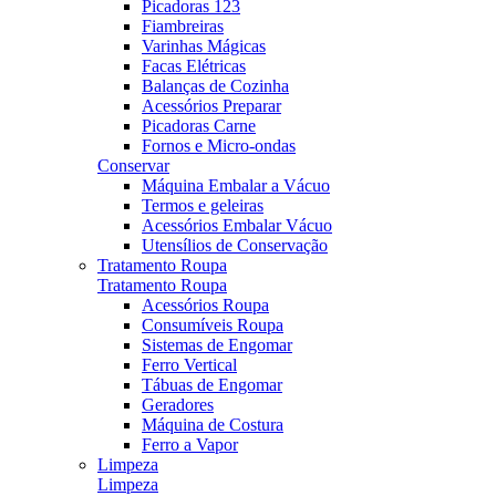
Picadoras 123
Fiambreiras
Varinhas Mágicas
Facas Elétricas
Balanças de Cozinha
Acessórios Preparar
Picadoras Carne
Fornos e Micro-ondas
Conservar
Máquina Embalar a Vácuo
Termos e geleiras
Acessórios Embalar Vácuo
Utensílios de Conservação
Tratamento Roupa
Tratamento Roupa
Acessórios Roupa
Consumíveis Roupa
Sistemas de Engomar
Ferro Vertical
Tábuas de Engomar
Geradores
Máquina de Costura
Ferro a Vapor
Limpeza
Limpeza