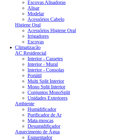
Escovas Alisadoras
Alisar
Modelar
Acessórios Cabelo
Higiene Oral
Acessórios Higiene Oral
Irrigadores
Escovas
Climatização
AC Residencial
Interior - Cassetes
Interior - Mural
Interior - Consolas
Portátil
Multi Split Interior
Mono Split Interior
Conjuntos MonoSplit
Unidades Exteriores
Ambiente
Humidificador
Purificador de Ar
Mata-moscas
Desumidificador
Aquecimento de Água
Esquentador