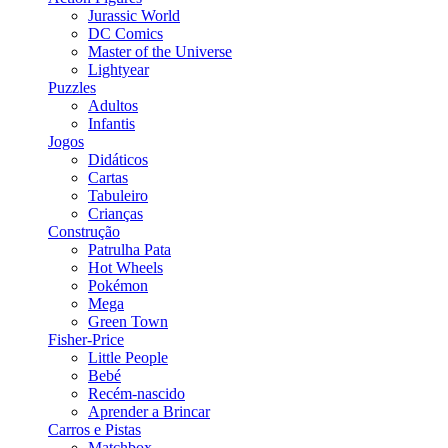
Jurassic World
DC Comics
Master of the Universe
Lightyear
Puzzles
Adultos
Infantis
Jogos
Didáticos
Cartas
Tabuleiro
Crianças
Construção
Patrulha Pata
Hot Wheels
Pokémon
Mega
Green Town
Fisher-Price
Little People
Bebé
Recém-nascido
Aprender a Brincar
Carros e Pistas
Matchbox