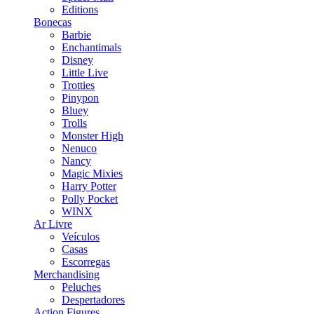
Editions
Bonecas
Barbie
Enchantimals
Disney
Little Live
Trotties
Pinypon
Bluey
Trolls
Monster High
Nenuco
Nancy
Magic Mixies
Harry Potter
Polly Pocket
WINX
Ar Livre
Veículos
Casas
Escorregas
Merchandising
Peluches
Despertadores
Action Figures