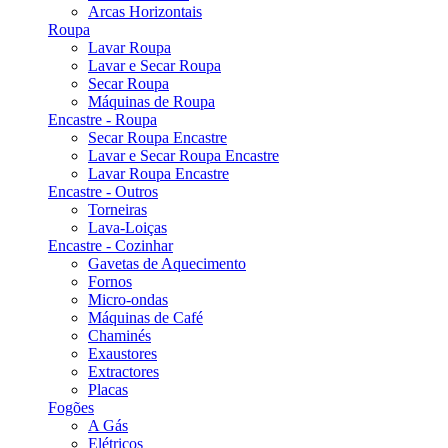
Arcas Horizontais
Roupa
Lavar Roupa
Lavar e Secar Roupa
Secar Roupa
Máquinas de Roupa
Encastre - Roupa
Secar Roupa Encastre
Lavar e Secar Roupa Encastre
Lavar Roupa Encastre
Encastre - Outros
Torneiras
Lava-Loiças
Encastre - Cozinhar
Gavetas de Aquecimento
Fornos
Micro-ondas
Máquinas de Café
Chaminés
Exaustores
Extractores
Placas
Fogões
A Gás
Elétricos