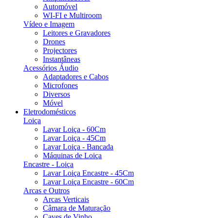
Automóvel
WI-FI e Multiroom
Vídeo e Imagem
Leitores e Gravadores
Drones
Projectores
Instantâneas
Acessórios Áudio
Adaptadores e Cabos
Microfones
Diversos
Móvel
Eletrodomésticos
Loiça
Lavar Loiça - 60Cm
Lavar Loiça - 45Cm
Lavar Loiça - Bancada
Máquinas de Loiça
Encastre - Loiça
Lavar Loiça Encastre - 45Cm
Lavar Loiça Encastre - 60Cm
Arcas e Outros
Arcas Verticais
Câmara de Maturação
Caves de Vinho