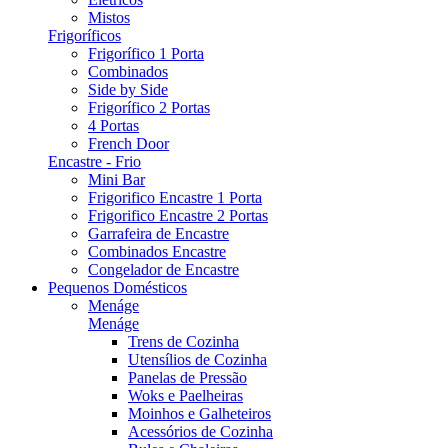
Mistos
Frigoríficos
Frigorífico 1 Porta
Combinados
Side by Side
Frigorífico 2 Portas
4 Portas
French Door
Encastre - Frio
Mini Bar
Frigorifico Encastre 1 Porta
Frigorifico Encastre 2 Portas
Garrafeira de Encastre
Combinados Encastre
Congelador de Encastre
Pequenos Domésticos
Menáge
Menáge
Trens de Cozinha
Utensílios de Cozinha
Panelas de Pressão
Woks e Paelheiras
Moinhos e Galheteiros
Acessórios de Cozinha