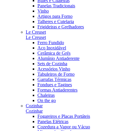
Bules e Chaleiras
Panelas Tradicionais
Vinho
Artigos para Forno
Talheres e Cutelaria
Frigideiras e Grelhadores
Le Creuset
Le Creuset
Ferro Fundido
Aço Inoxidável
Cerâmica de Grés
Alumínio Antiaderente
Sets de Cozinha
Acessórios Vinho
Tabuleiros de Forno
Garrafas Térmicas
Fondues e Tagines
Formas Antiaderentes
Chaleiras
On the go
Cozinhar
Cozinhar
Fogareiros e Placas Portáteis
Panelas Elétricas
Cozedura a Vapor ou Vácuo