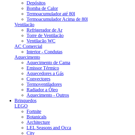
Depósitos
Bomba de Calor
Termoacumulador até 80l
Termoacumulador Acima de 80l
Ventilação
Refrigerador de Ar
Torre de Ventilação
Ventilação WC
AC Comercial
Interior - Condutas
Aquecimento
Aquecimento de Cama
Emissor Térmico
Aquecedores a Gás
Convectores
Termoventiladores
Radiador a Óleo
Aquecimento - Outros
Brinquedos
LEGO
Fortnite
Botanicals
Architecture
LEL Seasons and Occa
City