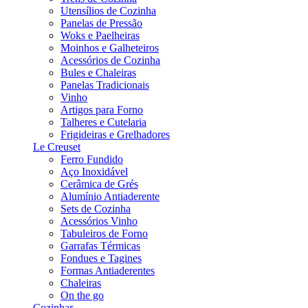
Utensílios de Cozinha
Panelas de Pressão
Woks e Paelheiras
Moinhos e Galheteiros
Acessórios de Cozinha
Bules e Chaleiras
Panelas Tradicionais
Vinho
Artigos para Forno
Talheres e Cutelaria
Frigideiras e Grelhadores
Le Creuset
Ferro Fundido
Aço Inoxidável
Cerâmica de Grés
Alumínio Antiaderente
Sets de Cozinha
Acessórios Vinho
Tabuleiros de Forno
Garrafas Térmicas
Fondues e Tagines
Formas Antiaderentes
Chaleiras
On the go
Cozinhar