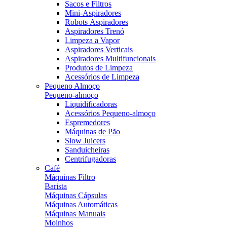
Sacos e Filtros
Mini-Aspiradores
Robots Aspiradores
Aspiradores Trenó
Limpeza a Vapor
Aspiradores Verticais
Aspiradores Multifuncionais
Produtos de Limpeza
Acessórios de Limpeza
Pequeno Almoço
Pequeno-almoço
Liquidificadoras
Acessórios Pequeno-almoço
Espremedores
Máquinas de Pão
Slow Juicers
Sanduicheiras
Centrifugadoras
Café
Máquinas Filtro
Barista
Máquinas Cápsulas
Máquinas Automáticas
Máquinas Manuais
Moinhos