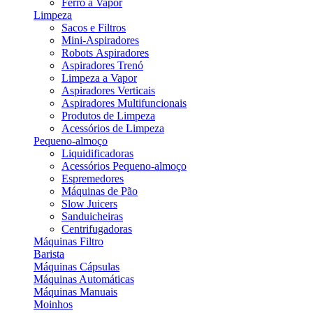
Ferro a Vapor
Limpeza
Sacos e Filtros
Mini-Aspiradores
Robots Aspiradores
Aspiradores Trenó
Limpeza a Vapor
Aspiradores Verticais
Aspiradores Multifuncionais
Produtos de Limpeza
Acessórios de Limpeza
Pequeno-almoço
Liquidificadoras
Acessórios Pequeno-almoço
Espremedores
Máquinas de Pão
Slow Juicers
Sanduicheiras
Centrifugadoras
Máquinas Filtro
Barista
Máquinas Cápsulas
Máquinas Automáticas
Máquinas Manuais
Moinhos