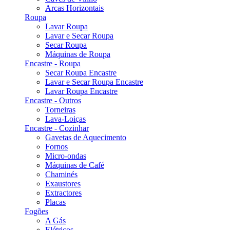
Arcas Horizontais
Roupa
Lavar Roupa
Lavar e Secar Roupa
Secar Roupa
Máquinas de Roupa
Encastre - Roupa
Secar Roupa Encastre
Lavar e Secar Roupa Encastre
Lavar Roupa Encastre
Encastre - Outros
Torneiras
Lava-Loiças
Encastre - Cozinhar
Gavetas de Aquecimento
Fornos
Micro-ondas
Máquinas de Café
Chaminés
Exaustores
Extractores
Placas
Fogões
A Gás
Elétricos