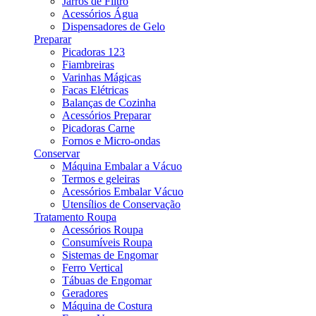
Jarros de Filtro
Acessórios Água
Dispensadores de Gelo
Preparar
Picadoras 123
Fiambreiras
Varinhas Mágicas
Facas Elétricas
Balanças de Cozinha
Acessórios Preparar
Picadoras Carne
Fornos e Micro-ondas
Conservar
Máquina Embalar a Vácuo
Termos e geleiras
Acessórios Embalar Vácuo
Utensílios de Conservação
Tratamento Roupa
Acessórios Roupa
Consumíveis Roupa
Sistemas de Engomar
Ferro Vertical
Tábuas de Engomar
Geradores
Máquina de Costura