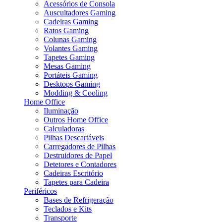
Acessórios de Consola
Auscultadores Gaming
Cadeiras Gaming
Ratos Gaming
Colunas Gaming
Volantes Gaming
Tapetes Gaming
Mesas Gaming
Portáteis Gaming
Desktops Gaming
Modding & Cooling
Home Office
Iluminação
Outros Home Office
Calculadoras
Pilhas Descartáveis
Carregadores de Pilhas
Destruidores de Papel
Detetores e Contadores
Cadeiras Escritório
Tapetes para Cadeira
Periféricos
Bases de Refrigeração
Teclados e Kits
Transporte