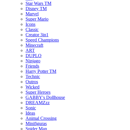
Star Wars TM
Disney TM
Marvel
Super Mario
Icons
Classic
Creator 3in1
Speed Champions
Minecraft
ART
DUPLO
Ninjago
Friends
Harry Potter TM
Technic
Outros
Wicked
Super Heroes
GABBY's Dollhouse
DREAMZzz
Sonic
Ideas
Animal Crossing
Minifiguras
Spider Man