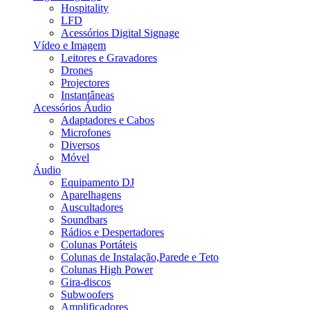
Hospitality
LFD
Acessórios Digital Signage
Vídeo e Imagem
Leitores e Gravadores
Drones
Projectores
Instantâneas
Acessórios Áudio
Adaptadores e Cabos
Microfones
Diversos
Móvel
Áudio
Equipamento DJ
Aparelhagens
Auscultadores
Soundbars
Rádios e Despertadores
Colunas Portáteis
Colunas de Instalação,Parede e Teto
Colunas High Power
Gira-discos
Subwoofers
Amplificadores