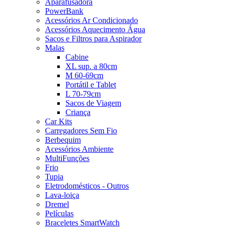
Aparafusadora
PowerBank
Acessórios Ar Condicionado
Acessórios Aquecimento Água
Sacos e Filtros para Aspirador
Malas
Cabine
XL sup. a 80cm
M 60-69cm
Portátil e Tablet
L 70-79cm
Sacos de Viagem
Criança
Car Kits
Carregadores Sem Fio
Berbequim
Acessórios Ambiente
MultiFunções
Frio
Tupia
Eletrodomésticos - Outros
Lava-loiça
Dremel
Películas
Braceletes SmartWatch