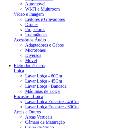
Automóvel
WI-FI e Multiroom
Vídeo e Imagem
Leitores e Gravadores
Drones
Projectores
Instantâneas
Acessórios Áudio
Adaptadores e Cabos
Microfones
Diversos
Móvel
Eletrodomésticos
Loiça
Lavar Loiça - 60Cm
Lavar Loiça - 45Cm
Lavar Loiça - Bancada
Máquinas de Loiça
Encastre - Loiça
Lavar Loiça Encastre - 45Cm
Lavar Loiça Encastre - 60Cm
Arcas e Outros
Arcas Verticais
Câmara de Maturação
Caves de Vinho