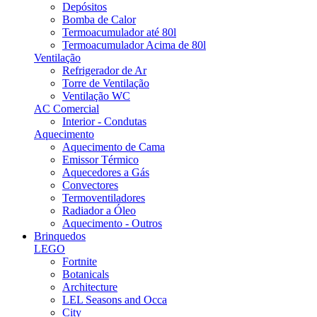
Depósitos
Bomba de Calor
Termoacumulador até 80l
Termoacumulador Acima de 80l
Ventilação
Refrigerador de Ar
Torre de Ventilação
Ventilação WC
AC Comercial
Interior - Condutas
Aquecimento
Aquecimento de Cama
Emissor Térmico
Aquecedores a Gás
Convectores
Termoventiladores
Radiador a Óleo
Aquecimento - Outros
Brinquedos
LEGO
Fortnite
Botanicals
Architecture
LEL Seasons and Occa
City