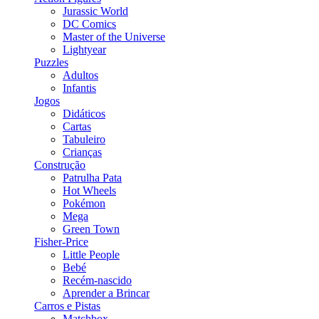
Jurassic World
DC Comics
Master of the Universe
Lightyear
Puzzles
Adultos
Infantis
Jogos
Didáticos
Cartas
Tabuleiro
Crianças
Construção
Patrulha Pata
Hot Wheels
Pokémon
Mega
Green Town
Fisher-Price
Little People
Bebé
Recém-nascido
Aprender a Brincar
Carros e Pistas
Matchbox