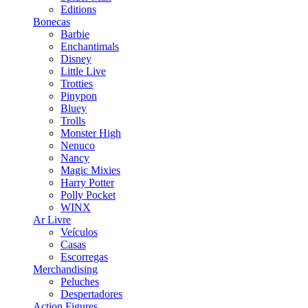
Editions
Bonecas
Barbie
Enchantimals
Disney
Little Live
Trotties
Pinypon
Bluey
Trolls
Monster High
Nenuco
Nancy
Magic Mixies
Harry Potter
Polly Pocket
WINX
Ar Livre
Veículos
Casas
Escorregas
Merchandising
Peluches
Despertadores
Action Figures