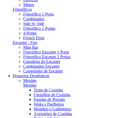
Mistos
Frigoríficos
Frigorífico 1 Porta
Combinados
Side by Side
Frigorífico 2 Portas
4 Portas
French Door
Encastre - Frio
Mini Bar
Frigorifico Encastre 1 Porta
Frigorifico Encastre 2 Portas
Garrafeira de Encastre
Combinados Encastre
Congelador de Encastre
Pequenos Domésticos
Menáge
Menáge
Trens de Cozinha
Utensílios de Cozinha
Panelas de Pressão
Woks e Paelheiras
Moinhos e Galheteiros
Acessórios de Cozinha