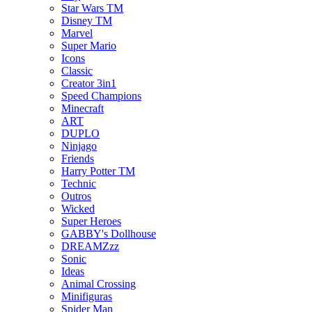
Star Wars TM
Disney TM
Marvel
Super Mario
Icons
Classic
Creator 3in1
Speed Champions
Minecraft
ART
DUPLO
Ninjago
Friends
Harry Potter TM
Technic
Outros
Wicked
Super Heroes
GABBY's Dollhouse
DREAMZzz
Sonic
Ideas
Animal Crossing
Minifiguras
Spider Man