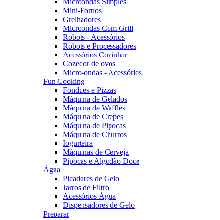
Microondas Simples
Mini-Fornos
Grelhadores
Microondas Com Grill
Robots - Acessórios
Robots e Processadores
Acessórios Cozinhar
Cozedor de ovos
Micro-ondas - Acessórios
Fun Cooking
Fondues e Pizzas
Máquina de Gelados
Máquina de Waffles
Máquina de Crepes
Máquina de Pipocas
Máquina de Churros
Iogurteira
Máquinas de Cerveja
Pipocas e Algodão Doce
Água
Picadores de Gelo
Jarros de Filtro
Acessórios Água
Dispensadores de Gelo
Preparar