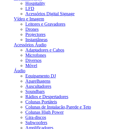
Hospitality
LFD
Acessórios Digital Signage
Vídeo e Imagem
Leitores e Gravadores
Drones
Projectores
Instantâneas
Acessórios Áudio
Adaptadores e Cabos
Microfones
Diversos
Móvel
Áudio
Equipamento DJ
Aparelhagens
Auscultadores
Soundbars
Rádios e Despertadores
Colunas Portáteis
Colunas de Instalação,Parede e Teto
Colunas High Power
Gira-discos
Subwoofers
Amplificadores