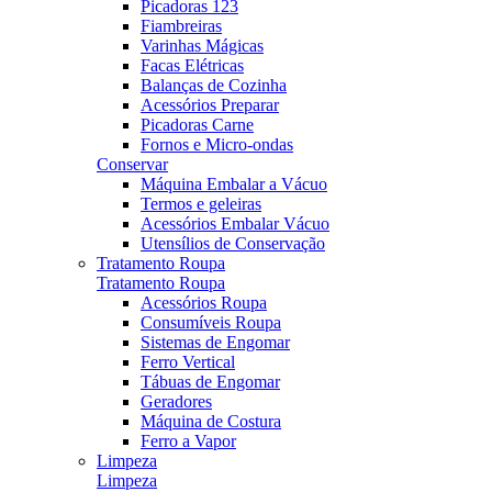
Picadoras 123
Fiambreiras
Varinhas Mágicas
Facas Elétricas
Balanças de Cozinha
Acessórios Preparar
Picadoras Carne
Fornos e Micro-ondas
Conservar
Máquina Embalar a Vácuo
Termos e geleiras
Acessórios Embalar Vácuo
Utensílios de Conservação
Tratamento Roupa
Tratamento Roupa
Acessórios Roupa
Consumíveis Roupa
Sistemas de Engomar
Ferro Vertical
Tábuas de Engomar
Geradores
Máquina de Costura
Ferro a Vapor
Limpeza
Limpeza