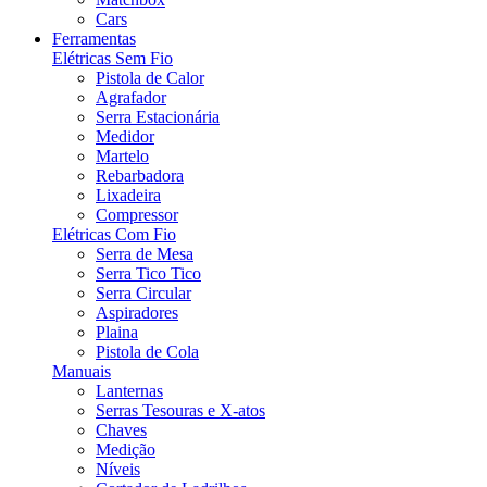
Cars
Ferramentas
Elétricas Sem Fio
Pistola de Calor
Agrafador
Serra Estacionária
Medidor
Martelo
Rebarbadora
Lixadeira
Compressor
Elétricas Com Fio
Serra de Mesa
Serra Tico Tico
Serra Circular
Aspiradores
Plaina
Pistola de Cola
Manuais
Lanternas
Serras Tesouras e X-atos
Chaves
Medição
Níveis