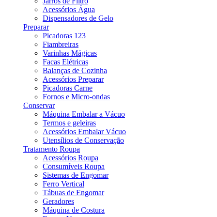
Jarros de Filtro
Acessórios Água
Dispensadores de Gelo
Preparar
Picadoras 123
Fiambreiras
Varinhas Mágicas
Facas Elétricas
Balanças de Cozinha
Acessórios Preparar
Picadoras Carne
Fornos e Micro-ondas
Conservar
Máquina Embalar a Vácuo
Termos e geleiras
Acessórios Embalar Vácuo
Utensílios de Conservação
Tratamento Roupa
Acessórios Roupa
Consumíveis Roupa
Sistemas de Engomar
Ferro Vertical
Tábuas de Engomar
Geradores
Máquina de Costura