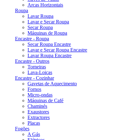
Arcas Horizontais
Roupa
Lavar Roupa
Lavar e Secar Roupa
Secar Roupa
Máquinas de Roupa
Encastre - Roupa
Secar Roupa Encastre
Lavar e Secar Roupa Encastre
Lavar Roupa Encastre
Encastre - Outros
Torneiras
Lava-Loiças
Encastre - Cozinhar
Gavetas de Aquecimento
Fornos
Micro-ondas
Máquinas de Café
Chaminés
Exaustores
Extractores
Placas
Fogões
A Gás
Elétricos