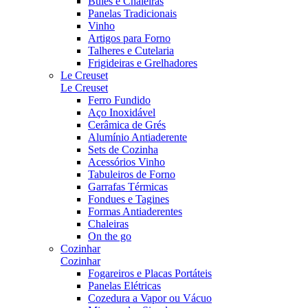
Bules e Chaleiras
Panelas Tradicionais
Vinho
Artigos para Forno
Talheres e Cutelaria
Frigideiras e Grelhadores
Le Creuset
Le Creuset
Ferro Fundido
Aço Inoxidável
Cerâmica de Grés
Alumínio Antiaderente
Sets de Cozinha
Acessórios Vinho
Tabuleiros de Forno
Garrafas Térmicas
Fondues e Tagines
Formas Antiaderentes
Chaleiras
On the go
Cozinhar
Cozinhar
Fogareiros e Placas Portáteis
Panelas Elétricas
Cozedura a Vapor ou Vácuo