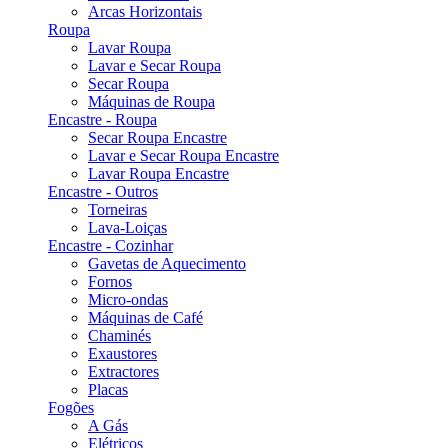
Arcas Horizontais
Roupa
Lavar Roupa
Lavar e Secar Roupa
Secar Roupa
Máquinas de Roupa
Encastre - Roupa
Secar Roupa Encastre
Lavar e Secar Roupa Encastre
Lavar Roupa Encastre
Encastre - Outros
Torneiras
Lava-Loiças
Encastre - Cozinhar
Gavetas de Aquecimento
Fornos
Micro-ondas
Máquinas de Café
Chaminés
Exaustores
Extractores
Placas
Fogões
A Gás
Elétricos