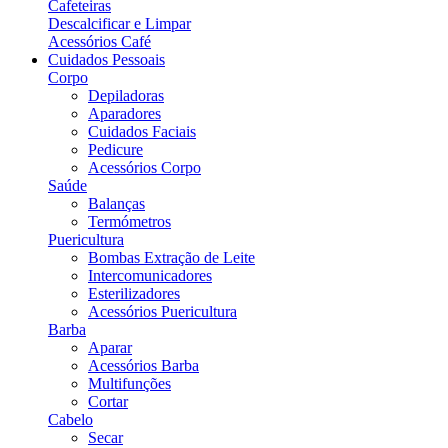
Cafeteiras
Descalcificar e Limpar
Acessórios Café
Cuidados Pessoais
Corpo
Depiladoras
Aparadores
Cuidados Faciais
Pedicure
Acessórios Corpo
Saúde
Balanças
Termómetros
Puericultura
Bombas Extração de Leite
Intercomunicadores
Esterilizadores
Acessórios Puericultura
Barba
Aparar
Acessórios Barba
Multifunções
Cortar
Cabelo
Secar