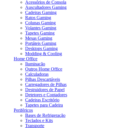
Acessórios de Consola
Auscultadores Gaming
Cadeiras Gaming
Ratos Gaming
Colunas Gaming
Volantes Gaming
Tapetes Gaming
Mesas Gaming
Portáteis Gaming
Desktops Gaming
Modding & Cooling
Home Office
Iluminação
Outros Home Office
Calculadoras
Pilhas Descartáveis
Carregadores de Pilhas
Destruidores de Papel
Detetores e Contadores
Cadeiras Escritório
Tapetes para Cadeira
Periféricos
Bases de Refrigeração
Teclados e Kits
Transporte