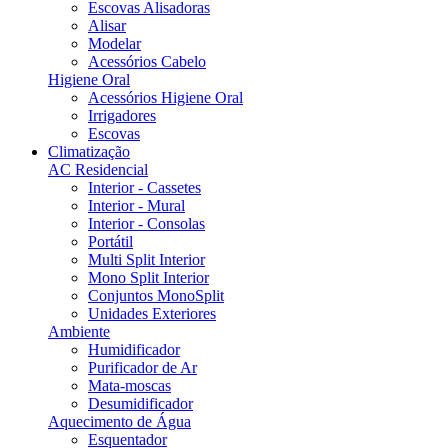
Escovas Alisadoras
Alisar
Modelar
Acessórios Cabelo
Higiene Oral
Acessórios Higiene Oral
Irrigadores
Escovas
Climatização
AC Residencial
Interior - Cassetes
Interior - Mural
Interior - Consolas
Portátil
Multi Split Interior
Mono Split Interior
Conjuntos MonoSplit
Unidades Exteriores
Ambiente
Humidificador
Purificador de Ar
Mata-moscas
Desumidificador
Aquecimento de Água
Esquentador