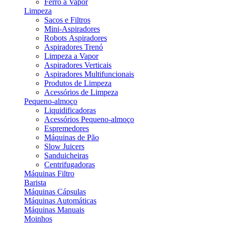
Ferro a Vapor
Limpeza
Sacos e Filtros
Mini-Aspiradores
Robots Aspiradores
Aspiradores Trenó
Limpeza a Vapor
Aspiradores Verticais
Aspiradores Multifuncionais
Produtos de Limpeza
Acessórios de Limpeza
Pequeno-almoço
Liquidificadoras
Acessórios Pequeno-almoço
Espremedores
Máquinas de Pão
Slow Juicers
Sanduicheiras
Centrifugadoras
Máquinas Filtro
Barista
Máquinas Cápsulas
Máquinas Automáticas
Máquinas Manuais
Moinhos