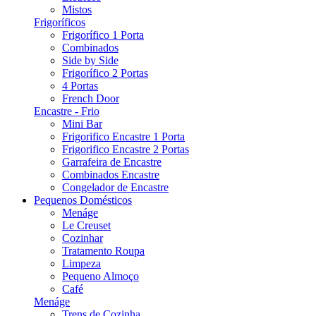
Mistos
Frigoríficos
Frigorífico 1 Porta
Combinados
Side by Side
Frigorífico 2 Portas
4 Portas
French Door
Encastre - Frio
Mini Bar
Frigorifico Encastre 1 Porta
Frigorifico Encastre 2 Portas
Garrafeira de Encastre
Combinados Encastre
Congelador de Encastre
Pequenos Domésticos
Menáge
Le Creuset
Cozinhar
Tratamento Roupa
Limpeza
Pequeno Almoço
Café
Menáge
Trens de Cozinha