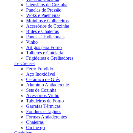
Utensílios de Cozinha
Panelas de Pressão
Woks e Paelheiras
Moinhos e Galheteiros
Acessórios de Cozinha
Bules e Chaleiras
Panelas Tradicionais
Vinho
Artigos para Forno
Talheres e Cutelaria
Frigideiras e Grelhadores
Le Creuset
Ferro Fundido
Aço Inoxidável
Cerâmica de Grés
Alumínio Antiaderente
Sets de Cozinha
Acessórios Vinho
Tabuleiros de Forno
Garrafas Térmicas
Fondues e Tagines
Formas Antiaderentes
Chaleiras
On the go
Cozinhar