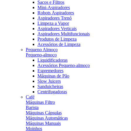
Sacos e Filtros
Mini-Aspiradores
Robots Aspiradores
Aspiradores Trenó
Limpeza a Vapor
Aspiradores Verticais
Aspiradores Multifuncionais
Produtos de Limpeza
Acessórios de Limpeza
Pequeno Almoço
Pequeno-almoço
Liquidificadoras
Acessórios Pequeno-almoço
Espremedores
Máquinas de Pão
Slow Juicers
Sanduicheiras
Centrifugadoras
Café
Máquinas Filtro
Barista
Máquinas Cápsulas
Máquinas Automáticas
Máquinas Manuais
Moinhos