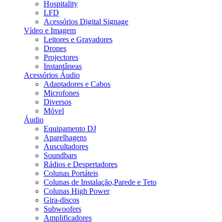
Hospitality
LFD
Acessórios Digital Signage
Vídeo e Imagem
Leitores e Gravadores
Drones
Projectores
Instantâneas
Acessórios Áudio
Adaptadores e Cabos
Microfones
Diversos
Móvel
Áudio
Equipamento DJ
Aparelhagens
Auscultadores
Soundbars
Rádios e Despertadores
Colunas Portáteis
Colunas de Instalação,Parede e Teto
Colunas High Power
Gira-discos
Subwoofers
Amplificadores