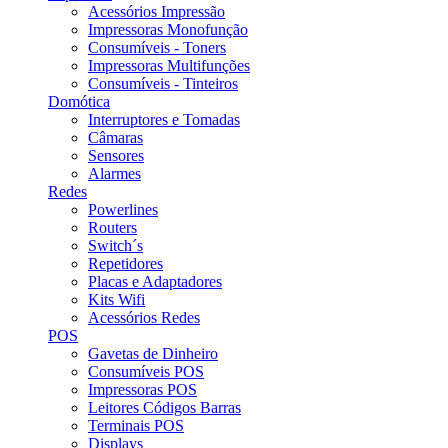
Acessórios Impressão
Impressoras Monofunção
Consumíveis - Toners
Impressoras Multifunções
Consumíveis - Tinteiros
Domótica
Interruptores e Tomadas
Câmaras
Sensores
Alarmes
Redes
Powerlines
Routers
Switch´s
Repetidores
Placas e Adaptadores
Kits Wifi
Acessórios Redes
POS
Gavetas de Dinheiro
Consumíveis POS
Impressoras POS
Leitores Códigos Barras
Terminais POS
Displays