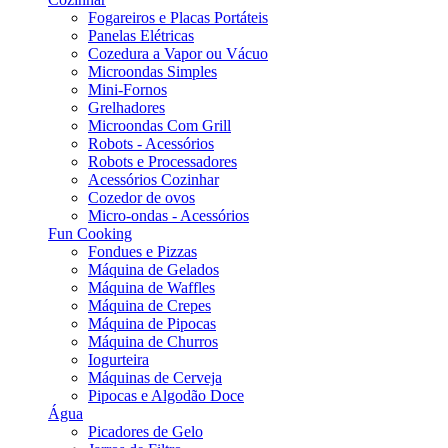
Fogareiros e Placas Portáteis
Panelas Elétricas
Cozedura a Vapor ou Vácuo
Microondas Simples
Mini-Fornos
Grelhadores
Microondas Com Grill
Robots - Acessórios
Robots e Processadores
Acessórios Cozinhar
Cozedor de ovos
Micro-ondas - Acessórios
Fun Cooking
Fondues e Pizzas
Máquina de Gelados
Máquina de Waffles
Máquina de Crepes
Máquina de Pipocas
Máquina de Churros
Iogurteira
Máquinas de Cerveja
Pipocas e Algodão Doce
Água
Picadores de Gelo