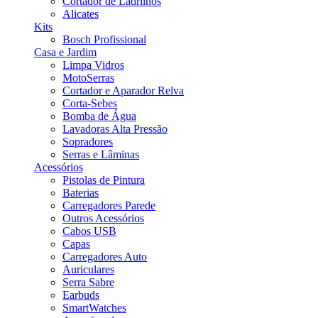
Cortador de Ladrilhos
Alicates
Kits
Bosch Profissional
Casa e Jardim
Limpa Vidros
MotoSerras
Cortador e Aparador Relva
Corta-Sebes
Bomba de Água
Lavadoras Alta Pressão
Sopradores
Serras e Lâminas
Acessórios
Pistolas de Pintura
Baterias
Carregadores Parede
Outros Acessórios
Cabos USB
Capas
Carregadores Auto
Auriculares
Serra Sabre
Earbuds
SmartWatches