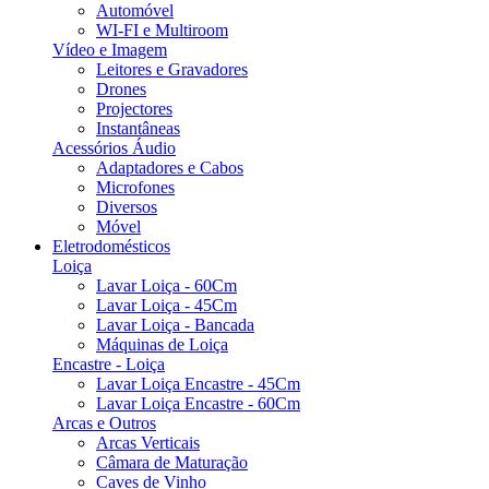
Automóvel
WI-FI e Multiroom
Vídeo e Imagem
Leitores e Gravadores
Drones
Projectores
Instantâneas
Acessórios Áudio
Adaptadores e Cabos
Microfones
Diversos
Móvel
Eletrodomésticos
Loiça
Lavar Loiça - 60Cm
Lavar Loiça - 45Cm
Lavar Loiça - Bancada
Máquinas de Loiça
Encastre - Loiça
Lavar Loiça Encastre - 45Cm
Lavar Loiça Encastre - 60Cm
Arcas e Outros
Arcas Verticais
Câmara de Maturação
Caves de Vinho