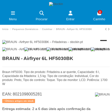
0
Menu
Procurar
Entrar
Carrinho
Início
Pequenos Domésticos
Cozinhar
BRAUN - Airfryer 6L HF5030BK
BRAUN - Airfryer 6L HF5030BK
Braun HF5030. Tipo de produto: Fritadeira a ar quente, Capacidade: 6 l,
Capacidade da fritadeira: 1,5 kg. Tipo de construção: Individual, Cor do
produto: Preto, Tipo de controlo: Toque. Tipo de monitor: LCD. Potência: 1700
W
EAN:
8021098005281
Últimos artigos em stock
Entrega estimada: 2 a 6 dias úteis após confirmação da