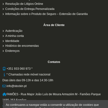
Resolução de Litígios Online
Condições de Entrega Personalizada
Informação sobre o Produto de Seguro – Extensão de Garantia
Área de Cliente
Autenticação
A minha conta
Identidade
Histórico de encomendas
Endereços
Contatos
+351 933 060 973 *
* Chamadas rede móvel nacional
Dias úteis das 09-13h e das 14:30-18h
info@stockin.pt
FAMÕES - Rua Major João Luís de Moura Armazém M - Famões Parque
1685-253 Famões
Ao continuares a navegar estás a consentir a utilização de cookies que
MATOSINHOS (Ponto de Recolha Norte) Rua Cruz de Pau nº 20 4450-104