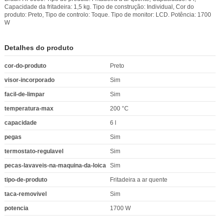
Capacidade da fritadeira: 1,5 kg. Tipo de construção: Individual, Cor do
produto: Preto, Tipo de controlo: Toque. Tipo de monitor: LCD. Potência: 1700
W
Detalhes do produto
cor-do-produto
Preto
visor-incorporado
Sim
facil-de-limpar
Sim
temperatura-max
200 °C
capacidade
6 l
pegas
Sim
termostato-regulavel
Sim
pecas-lavaveis-na-maquina-da-loica
Sim
tipo-de-produto
Fritadeira a ar quente
taca-removivel
Sim
potencia
1700 W