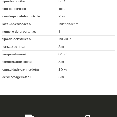
tipo-de-monitor
LCD
tipo-de-controlo
Toque
cor-do-painel-de-controlo
Preto
local-de-colocacao
Independente
numero-de-programas
8
tipo-de-construcao
Individual
funcao-de-fritar
Sim
temperatura-min
80 °C
temporizador-digital
Sim
capacidade-da-fritadeira
1,5 kg
desmontagem-facil
Sim