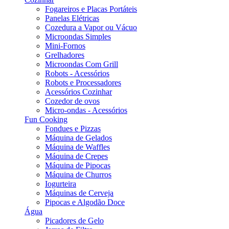
Fogareiros e Placas Portáteis
Panelas Elétricas
Cozedura a Vapor ou Vácuo
Microondas Simples
Mini-Fornos
Grelhadores
Microondas Com Grill
Robots - Acessórios
Robots e Processadores
Acessórios Cozinhar
Cozedor de ovos
Micro-ondas - Acessórios
Fun Cooking
Fondues e Pizzas
Máquina de Gelados
Máquina de Waffles
Máquina de Crepes
Máquina de Pipocas
Máquina de Churros
Iogurteira
Máquinas de Cerveja
Pipocas e Algodão Doce
Água
Picadores de Gelo