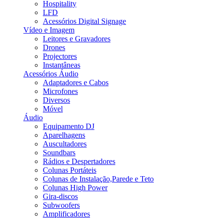
Hospitality
LFD
Acessórios Digital Signage
Vídeo e Imagem
Leitores e Gravadores
Drones
Projectores
Instantâneas
Acessórios Áudio
Adaptadores e Cabos
Microfones
Diversos
Móvel
Áudio
Equipamento DJ
Aparelhagens
Auscultadores
Soundbars
Rádios e Despertadores
Colunas Portáteis
Colunas de Instalação,Parede e Teto
Colunas High Power
Gira-discos
Subwoofers
Amplificadores