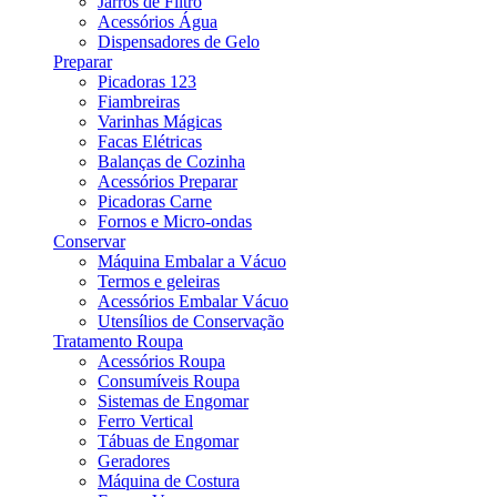
Jarros de Filtro
Acessórios Água
Dispensadores de Gelo
Preparar
Picadoras 123
Fiambreiras
Varinhas Mágicas
Facas Elétricas
Balanças de Cozinha
Acessórios Preparar
Picadoras Carne
Fornos e Micro-ondas
Conservar
Máquina Embalar a Vácuo
Termos e geleiras
Acessórios Embalar Vácuo
Utensílios de Conservação
Tratamento Roupa
Acessórios Roupa
Consumíveis Roupa
Sistemas de Engomar
Ferro Vertical
Tábuas de Engomar
Geradores
Máquina de Costura