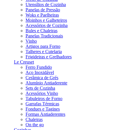
Utensílios de Cozinha
Panelas de Pressão
Woks e Paelheiras
Moinhos e Galheteiros
Acessórios de Cozinha
Bules e Chaleiras
Panelas Tradicionais
Vinho
Artigos para Forno
Talheres e Cutelaria
Frigideiras e Grelhadores
Le Creuset
Ferro Fundido
Aço Inoxidável
Cerâmica de Grés
Alumínio Antiaderente
Sets de Cozinha
Acessórios Vinho
Tabuleiros de Forno
Garrafas Térmicas
Fondues e Tagines
Formas Antiaderentes
Chaleiras
On the go
Cozinhar