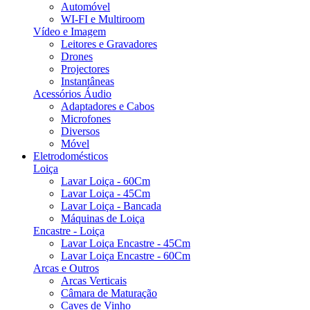
Automóvel
WI-FI e Multiroom
Vídeo e Imagem
Leitores e Gravadores
Drones
Projectores
Instantâneas
Acessórios Áudio
Adaptadores e Cabos
Microfones
Diversos
Móvel
Eletrodomésticos
Loiça
Lavar Loiça - 60Cm
Lavar Loiça - 45Cm
Lavar Loiça - Bancada
Máquinas de Loiça
Encastre - Loiça
Lavar Loiça Encastre - 45Cm
Lavar Loiça Encastre - 60Cm
Arcas e Outros
Arcas Verticais
Câmara de Maturação
Caves de Vinho