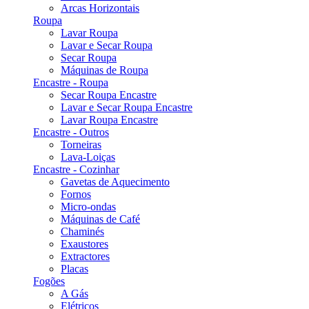
Arcas Horizontais
Roupa
Lavar Roupa
Lavar e Secar Roupa
Secar Roupa
Máquinas de Roupa
Encastre - Roupa
Secar Roupa Encastre
Lavar e Secar Roupa Encastre
Lavar Roupa Encastre
Encastre - Outros
Torneiras
Lava-Loiças
Encastre - Cozinhar
Gavetas de Aquecimento
Fornos
Micro-ondas
Máquinas de Café
Chaminés
Exaustores
Extractores
Placas
Fogões
A Gás
Elétricos