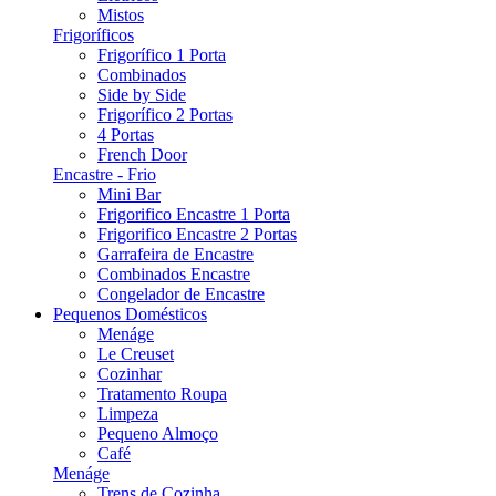
Mistos
Frigoríficos
Frigorífico 1 Porta
Combinados
Side by Side
Frigorífico 2 Portas
4 Portas
French Door
Encastre - Frio
Mini Bar
Frigorifico Encastre 1 Porta
Frigorifico Encastre 2 Portas
Garrafeira de Encastre
Combinados Encastre
Congelador de Encastre
Pequenos Domésticos
Menáge
Le Creuset
Cozinhar
Tratamento Roupa
Limpeza
Pequeno Almoço
Café
Menáge
Trens de Cozinha