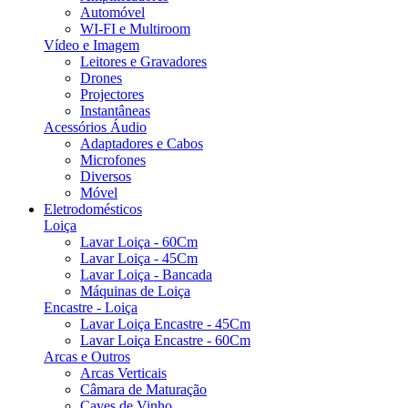
Automóvel
WI-FI e Multiroom
Vídeo e Imagem
Leitores e Gravadores
Drones
Projectores
Instantâneas
Acessórios Áudio
Adaptadores e Cabos
Microfones
Diversos
Móvel
Eletrodomésticos
Loiça
Lavar Loiça - 60Cm
Lavar Loiça - 45Cm
Lavar Loiça - Bancada
Máquinas de Loiça
Encastre - Loiça
Lavar Loiça Encastre - 45Cm
Lavar Loiça Encastre - 60Cm
Arcas e Outros
Arcas Verticais
Câmara de Maturação
Caves de Vinho