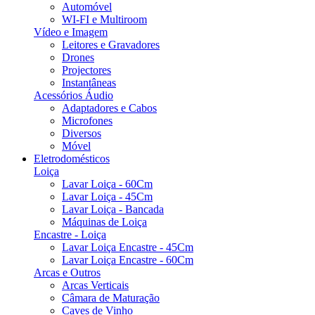
Automóvel
WI-FI e Multiroom
Vídeo e Imagem
Leitores e Gravadores
Drones
Projectores
Instantâneas
Acessórios Áudio
Adaptadores e Cabos
Microfones
Diversos
Móvel
Eletrodomésticos
Loiça
Lavar Loiça - 60Cm
Lavar Loiça - 45Cm
Lavar Loiça - Bancada
Máquinas de Loiça
Encastre - Loiça
Lavar Loiça Encastre - 45Cm
Lavar Loiça Encastre - 60Cm
Arcas e Outros
Arcas Verticais
Câmara de Maturação
Caves de Vinho