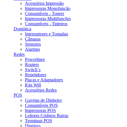
Acessórios Impressão
Impressoras Monofunção
Consumíveis - Toners
Impressoras Multifunções
Consumíveis - Tinteiros
Domótica
Interruptores e Tomadas
Câmaras
Sensores
Alarmes
Redes
Powerlines
Routers
Switch´s
Repetidores
Placas e Adaptadores
Kits Wifi
Acessórios Redes
POS
Gavetas de Dinheiro
Consumíveis POS
Impressoras POS
Leitores Códigos Barras
Terminais POS
Displays