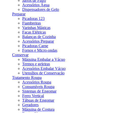
Jarros de Filtro
Acessórios Água
Dispensadores de Gelo
Preparar
Picadoras 123
Fiambreiras
Varinhas Mágicas
Facas Elétricas
Balanças de Cozinha
Acessórios Preparar
Picadoras Carne
Fornos e Micro-ondas
Conservar
Máquina Embalar a Vácuo
Termos e geleiras
Acessórios Embalar Vácuo
Utensílios de Conservação
Tratamento Roupa
Acessórios Roupa
Consumíveis Roupa
Sistemas de Engomar
Ferro Vertical
Tábuas de Engomar
Geradores
Máquina de Costura