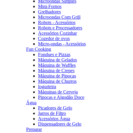
Microondas Simples
Mini-Fornos
Grelhadores
Microondas Com Grill
Robots - Acessórios
Robots e Processadores
Acessórios Cozinhar
Cozedor de ovos
Micro-ondas - Acessórios
Fun Cooking
Fondues e Pizzas
Máquina de Gelados
Máquina de Waffles
Máquina de Crepes
Máquina de Pipocas
Máquina de Churros
Iogurteira
Máquinas de Cerveja
Pipocas e Algodão Doce
Água
Picadores de Gelo
Jarros de Filtro
Acessórios Água
Dispensadores de Gelo
Preparar