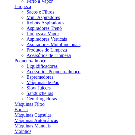
Ferro a Vapor
Limpeza
Sacos e Filtros
Mini-Aspiradores
Robots Aspiradores
Aspiradores Trenó
Limpeza a Vapor
Aspiradores Verticais
Aspiradores Multifuncionais
Produtos de Limpeza
Acessórios de Limpeza
Pequeno-almoço
Liquidificadoras
Acessórios Pequeno-almoço
Espremedores
Máquinas de Pão
Slow Juicers
Sanduicheiras
Centrifugadoras
Máquinas Filtro
Barista
Máquinas Cápsulas
Máquinas Automáticas
Máquinas Manuais
Moinhos