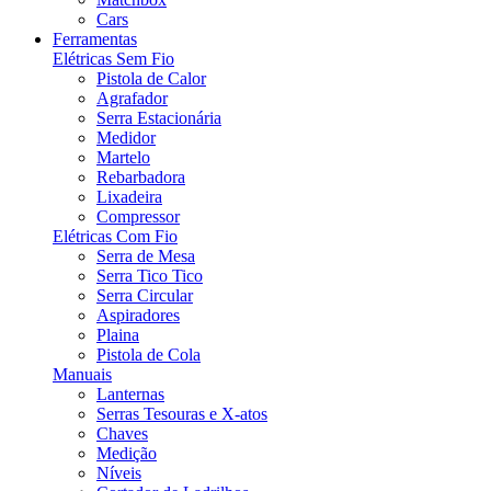
Cars
Ferramentas
Elétricas Sem Fio
Pistola de Calor
Agrafador
Serra Estacionária
Medidor
Martelo
Rebarbadora
Lixadeira
Compressor
Elétricas Com Fio
Serra de Mesa
Serra Tico Tico
Serra Circular
Aspiradores
Plaina
Pistola de Cola
Manuais
Lanternas
Serras Tesouras e X-atos
Chaves
Medição
Níveis