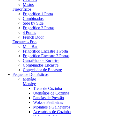
Mistos
Frigoríficos
Frigorífico 1 Porta
Combinados
Side by Side
Frigorífico 2 Portas
4 Portas
French Door
Encastre - Frio
Mini Bar
Frigorifico Encastre 1 Porta
Frigorifico Encastre 2 Portas
Garrafeira de Encastre
Combinados Encastre
Congelador de Encastre
Pequenos Domésticos
Menáge
Menáge
Trens de Cozinha
Utensílios de Cozinha
Panelas de Pressão
Woks e Paelheiras
Moinhos e Galheteiros
Acessórios de Cozinha