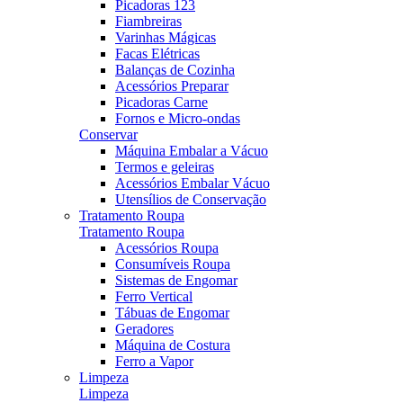
Picadoras 123
Fiambreiras
Varinhas Mágicas
Facas Elétricas
Balanças de Cozinha
Acessórios Preparar
Picadoras Carne
Fornos e Micro-ondas
Conservar
Máquina Embalar a Vácuo
Termos e geleiras
Acessórios Embalar Vácuo
Utensílios de Conservação
Tratamento Roupa
Tratamento Roupa
Acessórios Roupa
Consumíveis Roupa
Sistemas de Engomar
Ferro Vertical
Tábuas de Engomar
Geradores
Máquina de Costura
Ferro a Vapor
Limpeza
Limpeza