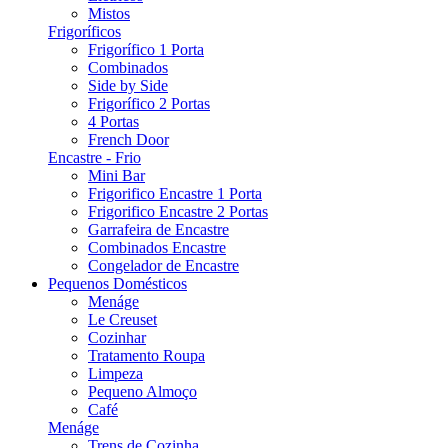
Mistos
Frigoríficos
Frigorífico 1 Porta
Combinados
Side by Side
Frigorífico 2 Portas
4 Portas
French Door
Encastre - Frio
Mini Bar
Frigorifico Encastre 1 Porta
Frigorifico Encastre 2 Portas
Garrafeira de Encastre
Combinados Encastre
Congelador de Encastre
Pequenos Domésticos
Menáge
Le Creuset
Cozinhar
Tratamento Roupa
Limpeza
Pequeno Almoço
Café
Menáge
Trens de Cozinha