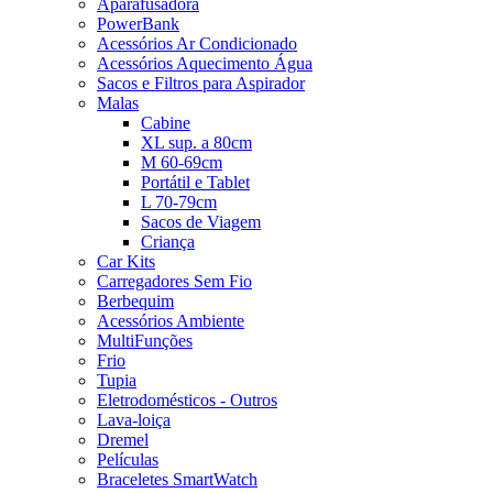
Aparafusadora
PowerBank
Acessórios Ar Condicionado
Acessórios Aquecimento Água
Sacos e Filtros para Aspirador
Malas
Cabine
XL sup. a 80cm
M 60-69cm
Portátil e Tablet
L 70-79cm
Sacos de Viagem
Criança
Car Kits
Carregadores Sem Fio
Berbequim
Acessórios Ambiente
MultiFunções
Frio
Tupia
Eletrodomésticos - Outros
Lava-loiça
Dremel
Películas
Braceletes SmartWatch