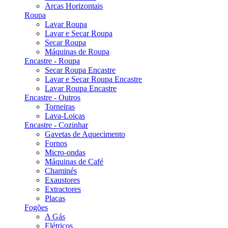
Arcas Horizontais
Roupa
Lavar Roupa
Lavar e Secar Roupa
Secar Roupa
Máquinas de Roupa
Encastre - Roupa
Secar Roupa Encastre
Lavar e Secar Roupa Encastre
Lavar Roupa Encastre
Encastre - Outros
Torneiras
Lava-Loiças
Encastre - Cozinhar
Gavetas de Aquecimento
Fornos
Micro-ondas
Máquinas de Café
Chaminés
Exaustores
Extractores
Placas
Fogões
A Gás
Elétricos