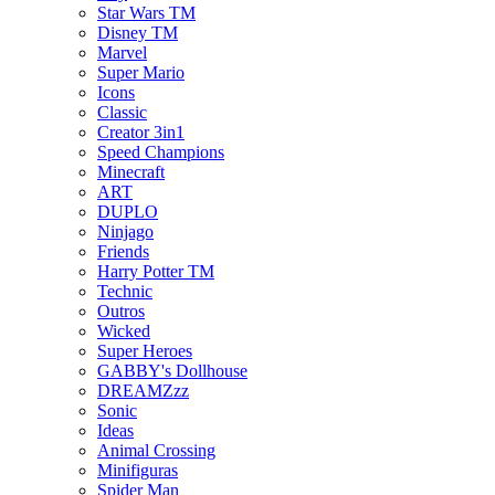
Star Wars TM
Disney TM
Marvel
Super Mario
Icons
Classic
Creator 3in1
Speed Champions
Minecraft
ART
DUPLO
Ninjago
Friends
Harry Potter TM
Technic
Outros
Wicked
Super Heroes
GABBY's Dollhouse
DREAMZzz
Sonic
Ideas
Animal Crossing
Minifiguras
Spider Man