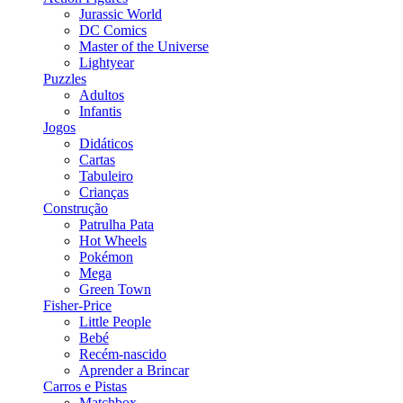
Jurassic World
DC Comics
Master of the Universe
Lightyear
Puzzles
Adultos
Infantis
Jogos
Didáticos
Cartas
Tabuleiro
Crianças
Construção
Patrulha Pata
Hot Wheels
Pokémon
Mega
Green Town
Fisher-Price
Little People
Bebé
Recém-nascido
Aprender a Brincar
Carros e Pistas
Matchbox