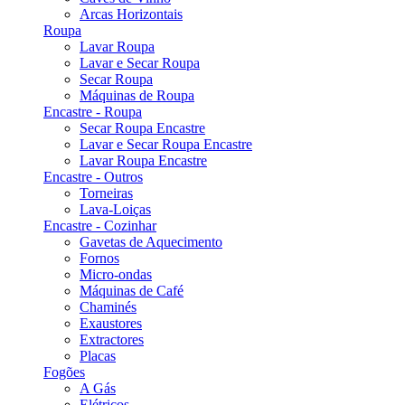
Arcas Horizontais
Roupa
Lavar Roupa
Lavar e Secar Roupa
Secar Roupa
Máquinas de Roupa
Encastre - Roupa
Secar Roupa Encastre
Lavar e Secar Roupa Encastre
Lavar Roupa Encastre
Encastre - Outros
Torneiras
Lava-Loiças
Encastre - Cozinhar
Gavetas de Aquecimento
Fornos
Micro-ondas
Máquinas de Café
Chaminés
Exaustores
Extractores
Placas
Fogões
A Gás
Elétricos