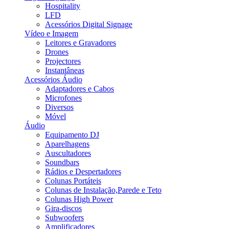
Hospitality
LFD
Acessórios Digital Signage
Vídeo e Imagem
Leitores e Gravadores
Drones
Projectores
Instantâneas
Acessórios Áudio
Adaptadores e Cabos
Microfones
Diversos
Móvel
Áudio
Equipamento DJ
Aparelhagens
Auscultadores
Soundbars
Rádios e Despertadores
Colunas Portáteis
Colunas de Instalação,Parede e Teto
Colunas High Power
Gira-discos
Subwoofers
Amplificadores