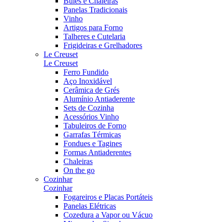
Bules e Chaleiras
Panelas Tradicionais
Vinho
Artigos para Forno
Talheres e Cutelaria
Frigideiras e Grelhadores
Le Creuset
Le Creuset
Ferro Fundido
Aço Inoxidável
Cerâmica de Grés
Alumínio Antiaderente
Sets de Cozinha
Acessórios Vinho
Tabuleiros de Forno
Garrafas Térmicas
Fondues e Tagines
Formas Antiaderentes
Chaleiras
On the go
Cozinhar
Cozinhar
Fogareiros e Placas Portáteis
Panelas Elétricas
Cozedura a Vapor ou Vácuo