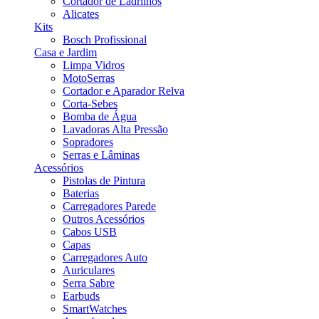
Cortador de Ladrilhos
Alicates
Kits
Bosch Profissional
Casa e Jardim
Limpa Vidros
MotoSerras
Cortador e Aparador Relva
Corta-Sebes
Bomba de Água
Lavadoras Alta Pressão
Sopradores
Serras e Lâminas
Acessórios
Pistolas de Pintura
Baterias
Carregadores Parede
Outros Acessórios
Cabos USB
Capas
Carregadores Auto
Auriculares
Serra Sabre
Earbuds
SmartWatches