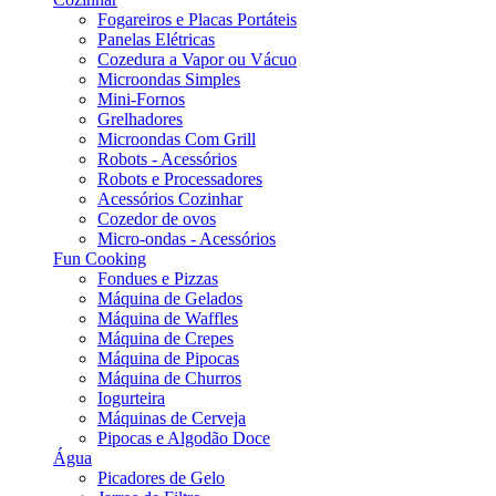
Fogareiros e Placas Portáteis
Panelas Elétricas
Cozedura a Vapor ou Vácuo
Microondas Simples
Mini-Fornos
Grelhadores
Microondas Com Grill
Robots - Acessórios
Robots e Processadores
Acessórios Cozinhar
Cozedor de ovos
Micro-ondas - Acessórios
Fun Cooking
Fondues e Pizzas
Máquina de Gelados
Máquina de Waffles
Máquina de Crepes
Máquina de Pipocas
Máquina de Churros
Iogurteira
Máquinas de Cerveja
Pipocas e Algodão Doce
Água
Picadores de Gelo