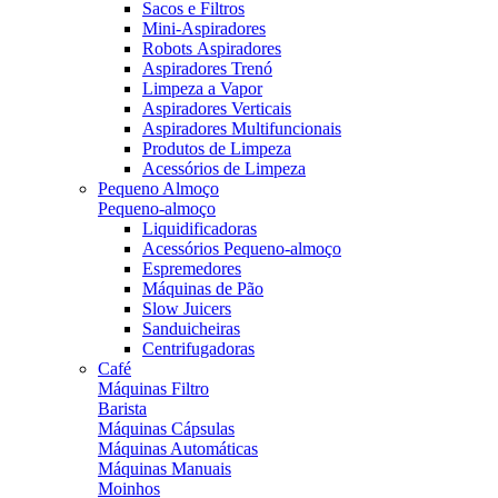
Sacos e Filtros
Mini-Aspiradores
Robots Aspiradores
Aspiradores Trenó
Limpeza a Vapor
Aspiradores Verticais
Aspiradores Multifuncionais
Produtos de Limpeza
Acessórios de Limpeza
Pequeno Almoço
Pequeno-almoço
Liquidificadoras
Acessórios Pequeno-almoço
Espremedores
Máquinas de Pão
Slow Juicers
Sanduicheiras
Centrifugadoras
Café
Máquinas Filtro
Barista
Máquinas Cápsulas
Máquinas Automáticas
Máquinas Manuais
Moinhos