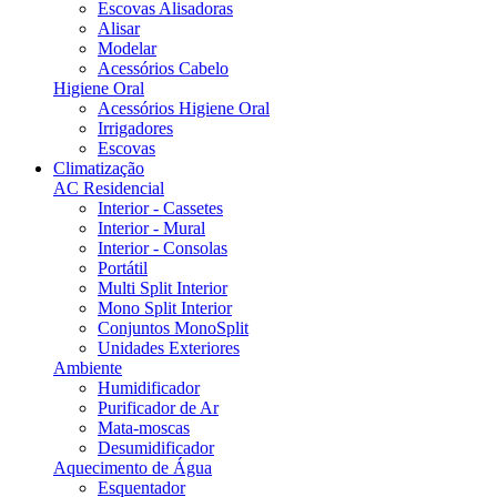
Escovas Alisadoras
Alisar
Modelar
Acessórios Cabelo
Higiene Oral
Acessórios Higiene Oral
Irrigadores
Escovas
Climatização
AC Residencial
Interior - Cassetes
Interior - Mural
Interior - Consolas
Portátil
Multi Split Interior
Mono Split Interior
Conjuntos MonoSplit
Unidades Exteriores
Ambiente
Humidificador
Purificador de Ar
Mata-moscas
Desumidificador
Aquecimento de Água
Esquentador