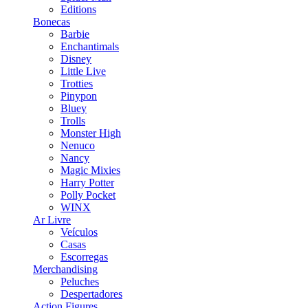
Editions
Bonecas
Barbie
Enchantimals
Disney
Little Live
Trotties
Pinypon
Bluey
Trolls
Monster High
Nenuco
Nancy
Magic Mixies
Harry Potter
Polly Pocket
WINX
Ar Livre
Veículos
Casas
Escorregas
Merchandising
Peluches
Despertadores
Action Figures