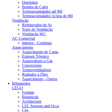
Depósitos
Bomba de Calor
Termoacumulador até 80l
Termoacumulador Acima de 80l
Ventilação
Refrigerador de Ar
Torre de Ventilação
Ventilação WC
AC Comercial
Interior - Condutas
Aquecimento
Aquecimento de Cama
Emissor Térmico
Aquecedores a Gás
Convectores
Termoventiladores
Radiador a Óleo
Aquecimento - Outros
Brinquedos
LEGO
Fortnite
Botanicals
Architecture
LEL Seasons and Occa
City