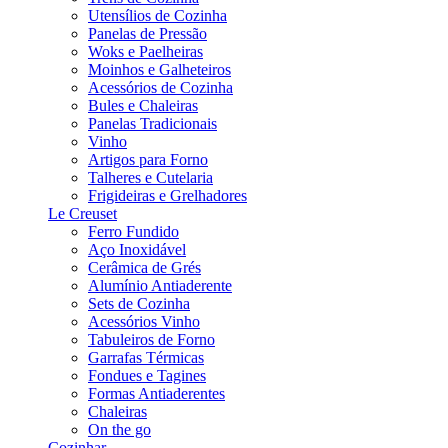
Utensílios de Cozinha
Panelas de Pressão
Woks e Paelheiras
Moinhos e Galheteiros
Acessórios de Cozinha
Bules e Chaleiras
Panelas Tradicionais
Vinho
Artigos para Forno
Talheres e Cutelaria
Frigideiras e Grelhadores
Le Creuset
Ferro Fundido
Aço Inoxidável
Cerâmica de Grés
Alumínio Antiaderente
Sets de Cozinha
Acessórios Vinho
Tabuleiros de Forno
Garrafas Térmicas
Fondues e Tagines
Formas Antiaderentes
Chaleiras
On the go
Cozinhar