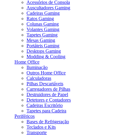
Acessórios de Consola
Auscultadores Gaming
Cadeiras Gaming
Ratos Gaming
Colunas Gaming
Volantes Gaming
Tapetes Gaming
Mesas Gaming
Portáteis Gaming
Desktops Gaming
Modding & Cooling
Home Office
Iluminação
Outros Home Office
Calculadoras
Pilhas Descartáveis
Carregadores de Pilhas
Destruidores de Papel
Detetores e Contadores
Cadeiras Escritório
Tapetes para Cadeira
Periféricos
Bases de Refrigeração
Teclados e Kits
Transporte