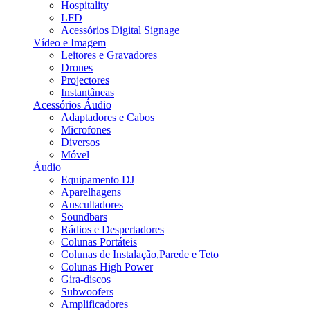
Hospitality
LFD
Acessórios Digital Signage
Vídeo e Imagem
Leitores e Gravadores
Drones
Projectores
Instantâneas
Acessórios Áudio
Adaptadores e Cabos
Microfones
Diversos
Móvel
Áudio
Equipamento DJ
Aparelhagens
Auscultadores
Soundbars
Rádios e Despertadores
Colunas Portáteis
Colunas de Instalação,Parede e Teto
Colunas High Power
Gira-discos
Subwoofers
Amplificadores