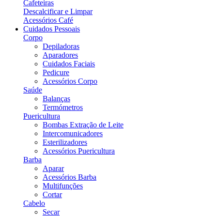
Cafeteiras
Descalcificar e Limpar
Acessórios Café
Cuidados Pessoais
Corpo
Depiladoras
Aparadores
Cuidados Faciais
Pedicure
Acessórios Corpo
Saúde
Balanças
Termómetros
Puericultura
Bombas Extração de Leite
Intercomunicadores
Esterilizadores
Acessórios Puericultura
Barba
Aparar
Acessórios Barba
Multifunções
Cortar
Cabelo
Secar