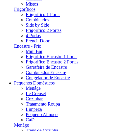
Mistos
Frigoríficos
Frigorífico 1 Porta
Combinados
Side by Side
Frigorífico 2 Portas
4 Portas
French Door
Encastre - Frio
Mini Bar
Frigorifico Encastre 1 Porta
Frigorifico Encastre 2 Portas
Garrafeira de Encastre
Combinados Encastre
Congelador de Encastre
Pequenos Domésticos
Menáge
Le Creuset
Cozinhar
Tratamento Roupa
Limpeza
Pequeno Almoço
Café
Menáge
Trens de Cozinha