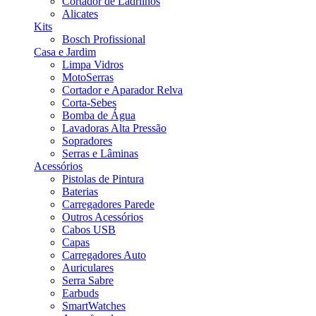
Cortador de Ladrilhos
Alicates
Kits
Bosch Profissional
Casa e Jardim
Limpa Vidros
MotoSerras
Cortador e Aparador Relva
Corta-Sebes
Bomba de Água
Lavadoras Alta Pressão
Sopradores
Serras e Lâminas
Acessórios
Pistolas de Pintura
Baterias
Carregadores Parede
Outros Acessórios
Cabos USB
Capas
Carregadores Auto
Auriculares
Serra Sabre
Earbuds
SmartWatches