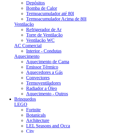
Depósitos
Bomba de Calor
Termoacumulador até 80l
Termoacumulador Acima de 80l
Ventilação
Refrigerador de Ar
Torre de Ventilação
Ventilação WC
AC Comercial
Interior - Condutas
Aquecimento
Aquecimento de Cama
Emissor Térmico
Aquecedores a Gás
Convectores
Termoventiladores
Radiador a Óleo
Aquecimento - Outros
Brinquedos
LEGO
Fortnite
Botanicals
Architecture
LEL Seasons and Occa
City