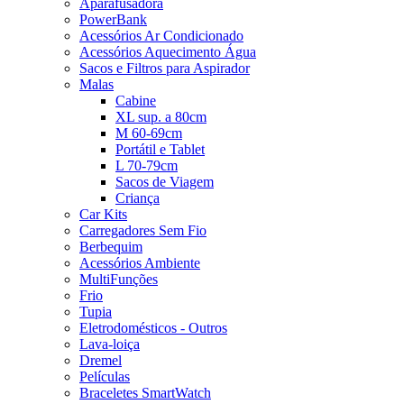
Aparafusadora
PowerBank
Acessórios Ar Condicionado
Acessórios Aquecimento Água
Sacos e Filtros para Aspirador
Malas
Cabine
XL sup. a 80cm
M 60-69cm
Portátil e Tablet
L 70-79cm
Sacos de Viagem
Criança
Car Kits
Carregadores Sem Fio
Berbequim
Acessórios Ambiente
MultiFunções
Frio
Tupia
Eletrodomésticos - Outros
Lava-loiça
Dremel
Películas
Braceletes SmartWatch