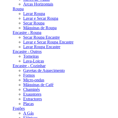
Arcas Horizontais
Roupa
Lavar Roupa
Lavar e Secar Roupa
Secar Roupa
Máquinas de Roupa
Encastre - Roupa
Secar Roupa Encastre
Lavar e Secar Roupa Encastre
Lavar Roupa Encastre
Encastre - Outros
Torneiras
Lava-Loiças
Encastre - Cozinhar
Gavetas de Aquecimento
Fornos
Micro-ondas
Máquinas de Café
Chaminés
Exaustores
Extractores
Placas
Fogões
A Gás
Elétricos