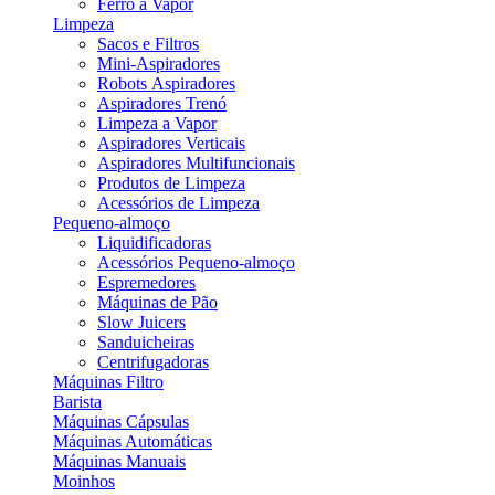
Ferro a Vapor
Limpeza
Sacos e Filtros
Mini-Aspiradores
Robots Aspiradores
Aspiradores Trenó
Limpeza a Vapor
Aspiradores Verticais
Aspiradores Multifuncionais
Produtos de Limpeza
Acessórios de Limpeza
Pequeno-almoço
Liquidificadoras
Acessórios Pequeno-almoço
Espremedores
Máquinas de Pão
Slow Juicers
Sanduicheiras
Centrifugadoras
Máquinas Filtro
Barista
Máquinas Cápsulas
Máquinas Automáticas
Máquinas Manuais
Moinhos