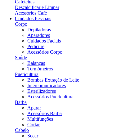
Cafeteiras
Descalcificar e Limpar
Acessórios Café
Cuidados Pessoais
Corpo
Depiladoras
Aparadores
Cuidados Faciais
Pedicure
Acessórios Corpo
Saúde
Balanças
Termómetros
Puericultura
Bombas Extração de Leite
Intercomunicadores
Esterilizadores
Acessórios Puericultura
Barba
Aparar
Acessórios Barba
Multifunções
Cortar
Cabelo
Secar