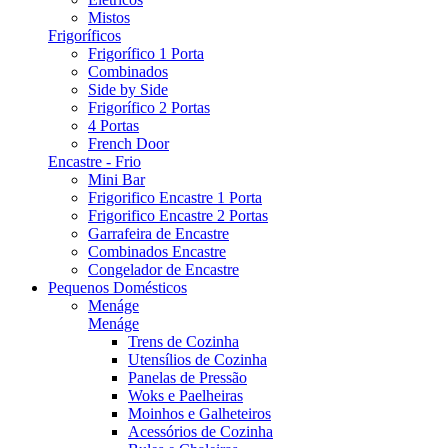
Mistos
Frigoríficos
Frigorífico 1 Porta
Combinados
Side by Side
Frigorífico 2 Portas
4 Portas
French Door
Encastre - Frio
Mini Bar
Frigorifico Encastre 1 Porta
Frigorifico Encastre 2 Portas
Garrafeira de Encastre
Combinados Encastre
Congelador de Encastre
Pequenos Domésticos
Menáge
Menáge
Trens de Cozinha
Utensílios de Cozinha
Panelas de Pressão
Woks e Paelheiras
Moinhos e Galheteiros
Acessórios de Cozinha