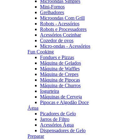
Microondas Simples
Mini-Fornos
Grelhadores
Microondas Com Grill
Robots - Acessórios
Robots e Processadores
Acessórios Cozinhar
Cozedor de ovos
Micro-ondas - Acessórios
Fun Cooking
Fondues e Pizzas
Máquina de Gelados
Máquina de Waffles
Máquina de Crepes
Máquina de Pipocas
Máquina de Churros
Iogurteira
Máquinas de Cerveja
Pipocas e Algodão Doce
Água
Picadores de Gelo
Jarros de Filtro
Acessórios Água
Dispensadores de Gelo
Preparar