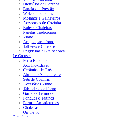
Utensílios de Cozinha
Panelas de Pressão
Woks e Paelheiras
Moinhos e Galheteiros
Acessórios de Cozinha
Bules e Chaleiras
Panelas Tradicionais
Vinho
Artigos para Forno
Talheres e Cutelaria
Frigideiras e Grelhadores
Le Creuset
Ferro Fundido
Aço Inoxidável
Cerâmica de Grés
Alumínio Antiaderente
Sets de Cozinha
Acessórios Vinho
Tabuleiros de Forno
Garrafas Térmicas
Fondues e Tagines
Formas Antiaderentes
Chaleiras
On the go
Cozinhar