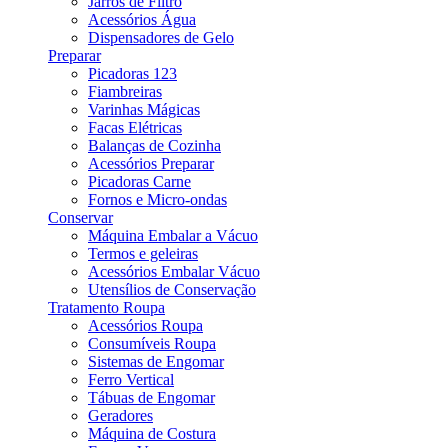
Jarros de Filtro
Acessórios Água
Dispensadores de Gelo
Preparar
Picadoras 123
Fiambreiras
Varinhas Mágicas
Facas Elétricas
Balanças de Cozinha
Acessórios Preparar
Picadoras Carne
Fornos e Micro-ondas
Conservar
Máquina Embalar a Vácuo
Termos e geleiras
Acessórios Embalar Vácuo
Utensílios de Conservação
Tratamento Roupa
Acessórios Roupa
Consumíveis Roupa
Sistemas de Engomar
Ferro Vertical
Tábuas de Engomar
Geradores
Máquina de Costura