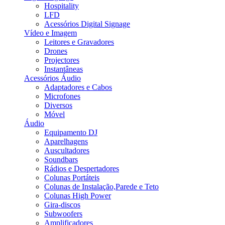
Hospitality
LFD
Acessórios Digital Signage
Vídeo e Imagem
Leitores e Gravadores
Drones
Projectores
Instantâneas
Acessórios Áudio
Adaptadores e Cabos
Microfones
Diversos
Móvel
Áudio
Equipamento DJ
Aparelhagens
Auscultadores
Soundbars
Rádios e Despertadores
Colunas Portáteis
Colunas de Instalação,Parede e Teto
Colunas High Power
Gira-discos
Subwoofers
Amplificadores