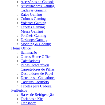
Acessórios de Consola
Auscultadores Gaming
Cadeiras Gaming
Ratos Gaming
Colunas Gaming
Volantes Gaming
Tapetes Gaming
Mesas Gaming
Portáteis Gaming
Desktops Gaming
Modding & Cooling
Home Office
Iluminação
Outros Home Office
Calculadoras
Pilhas Descartáveis
Carregadores de Pilhas
Destruidores de Papel
Detetores e Contadores
Cadeiras Escritório
Tapetes para Cadeira
Periféricos
Bases de Refrigeração
Teclados e Kits
Transporte