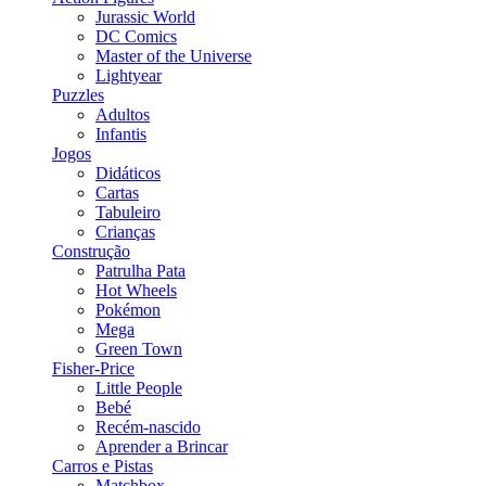
Jurassic World
DC Comics
Master of the Universe
Lightyear
Puzzles
Adultos
Infantis
Jogos
Didáticos
Cartas
Tabuleiro
Crianças
Construção
Patrulha Pata
Hot Wheels
Pokémon
Mega
Green Town
Fisher-Price
Little People
Bebé
Recém-nascido
Aprender a Brincar
Carros e Pistas
Matchbox