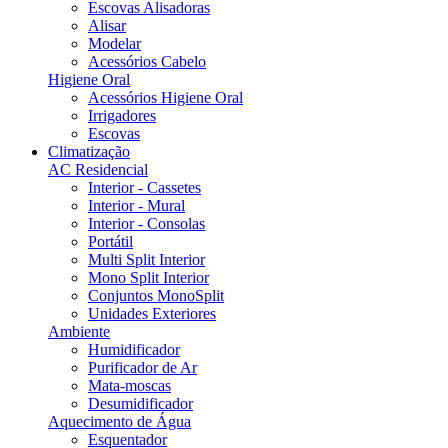
Escovas Alisadoras
Alisar
Modelar
Acessórios Cabelo
Higiene Oral
Acessórios Higiene Oral
Irrigadores
Escovas
Climatização
AC Residencial
Interior - Cassetes
Interior - Mural
Interior - Consolas
Portátil
Multi Split Interior
Mono Split Interior
Conjuntos MonoSplit
Unidades Exteriores
Ambiente
Humidificador
Purificador de Ar
Mata-moscas
Desumidificador
Aquecimento de Água
Esquentador