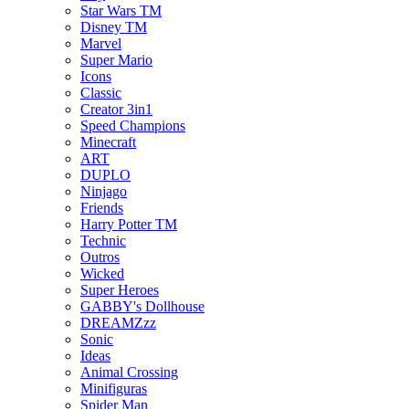
Star Wars TM
Disney TM
Marvel
Super Mario
Icons
Classic
Creator 3in1
Speed Champions
Minecraft
ART
DUPLO
Ninjago
Friends
Harry Potter TM
Technic
Outros
Wicked
Super Heroes
GABBY's Dollhouse
DREAMZzz
Sonic
Ideas
Animal Crossing
Minifiguras
Spider Man