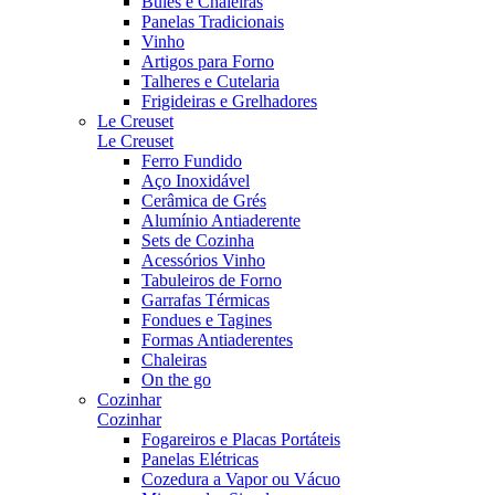
Bules e Chaleiras
Panelas Tradicionais
Vinho
Artigos para Forno
Talheres e Cutelaria
Frigideiras e Grelhadores
Le Creuset
Le Creuset
Ferro Fundido
Aço Inoxidável
Cerâmica de Grés
Alumínio Antiaderente
Sets de Cozinha
Acessórios Vinho
Tabuleiros de Forno
Garrafas Térmicas
Fondues e Tagines
Formas Antiaderentes
Chaleiras
On the go
Cozinhar
Cozinhar
Fogareiros e Placas Portáteis
Panelas Elétricas
Cozedura a Vapor ou Vácuo