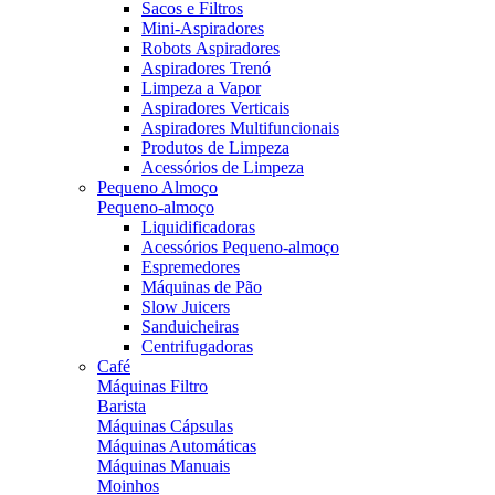
Sacos e Filtros
Mini-Aspiradores
Robots Aspiradores
Aspiradores Trenó
Limpeza a Vapor
Aspiradores Verticais
Aspiradores Multifuncionais
Produtos de Limpeza
Acessórios de Limpeza
Pequeno Almoço
Pequeno-almoço
Liquidificadoras
Acessórios Pequeno-almoço
Espremedores
Máquinas de Pão
Slow Juicers
Sanduicheiras
Centrifugadoras
Café
Máquinas Filtro
Barista
Máquinas Cápsulas
Máquinas Automáticas
Máquinas Manuais
Moinhos