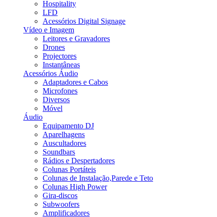
Hospitality
LFD
Acessórios Digital Signage
Vídeo e Imagem
Leitores e Gravadores
Drones
Projectores
Instantâneas
Acessórios Áudio
Adaptadores e Cabos
Microfones
Diversos
Móvel
Áudio
Equipamento DJ
Aparelhagens
Auscultadores
Soundbars
Rádios e Despertadores
Colunas Portáteis
Colunas de Instalação,Parede e Teto
Colunas High Power
Gira-discos
Subwoofers
Amplificadores