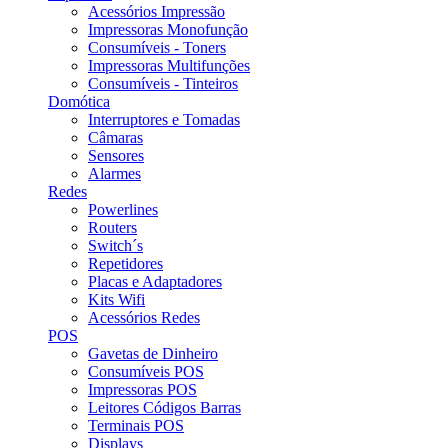
Acessórios Impressão
Impressoras Monofunção
Consumíveis - Toners
Impressoras Multifunções
Consumíveis - Tinteiros
Domótica
Interruptores e Tomadas
Câmaras
Sensores
Alarmes
Redes
Powerlines
Routers
Switch´s
Repetidores
Placas e Adaptadores
Kits Wifi
Acessórios Redes
POS
Gavetas de Dinheiro
Consumíveis POS
Impressoras POS
Leitores Códigos Barras
Terminais POS
Displays