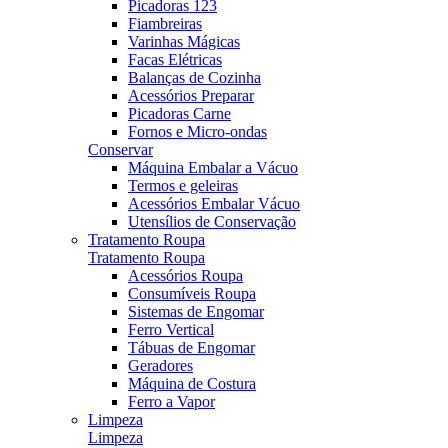
Picadoras 123
Fiambreiras
Varinhas Mágicas
Facas Elétricas
Balanças de Cozinha
Acessórios Preparar
Picadoras Carne
Fornos e Micro-ondas
Conservar
Máquina Embalar a Vácuo
Termos e geleiras
Acessórios Embalar Vácuo
Utensílios de Conservação
Tratamento Roupa
Tratamento Roupa
Acessórios Roupa
Consumíveis Roupa
Sistemas de Engomar
Ferro Vertical
Tábuas de Engomar
Geradores
Máquina de Costura
Ferro a Vapor
Limpeza
Limpeza