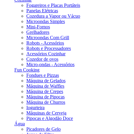
Fogareiros e Placas Portáteis
Panelas Elétricas
Cozedura a Vapor ou Vácuo
Microondas Simples
Mini-Fornos
Grelhadores
Microondas Com Grill
Robots - Acessórios
Robots e Processadores
Acessórios Cozinhar
Cozedor de ovos
Micro-ondas - Acessórios
Fun Cooking
Fondues e Pizzas
Máquina de Gelados
Máquina de Waffles
Máquina de Crepes
Máquina de Pipocas
Máquina de Churros
Iogurteira
Máquinas de Cerveja
Pipocas e Algodão Doce
Água
Picadores de Gelo