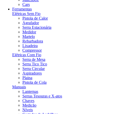
Cars
Ferramentas
Elétricas Sem Fio
Pistola de Calor
Agrafador
Serra Estacionária
Medidor
Martelo
Rebarbadora
Lixadeira
Compressor
Elétricas Com Fio
Serra de Mesa
Serra Tico Tico
Serra Circular
Aspiradores
Plaina
Pistola de Cola
Manuais
Lanternas
Serras Tesouras e X-atos
Chaves
Medição
Níveis