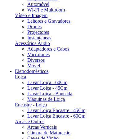
Automóvel
WI-FI e Multiroom
Vídeo e Imagem
Leitores e Gravadores
Drones
Projectores
Instantâneas
Acessórios Áudio
Adaptadores e Cabos
Microfones
Diversos
Móvel
Eletrodomésticos
Loiça
Lavar Loiça - 60Cm
Lavar Loiça - 45Cm
Lavar Loiça - Bancada
Máquinas de Loiça
Encastre - Loiça
Lavar Loiça Encastre - 45Cm
Lavar Loiça Encastre - 60Cm
Arcas e Outros
Arcas Verticais
Câmara de Maturação
Caves de Vinho