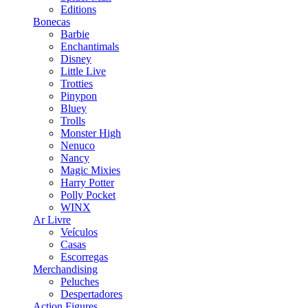
Editions
Bonecas
Barbie
Enchantimals
Disney
Little Live
Trotties
Pinypon
Bluey
Trolls
Monster High
Nenuco
Nancy
Magic Mixies
Harry Potter
Polly Pocket
WINX
Ar Livre
Veículos
Casas
Escorregas
Merchandising
Peluches
Despertadores
Action Figures