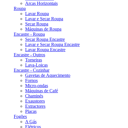
Arcas Horizontais
Roupa
Lavar Roupa
Lavar e Secar Roupa
Secar Roupa
Máquinas de Roupa
Encastre - Roupa
Secar Roupa Encastre
Lavar e Secar Roupa Encastre
Lavar Roupa Encastre
Encastre - Outros
Torneiras
Lava-Loiças
Encastre - Cozinhar
Gavetas de Aquecimento
Fornos
Micro-ondas
Máquinas de Café
Chaminés
Exaustores
Extractores
Placas
Fogões
A Gás
Elétricos