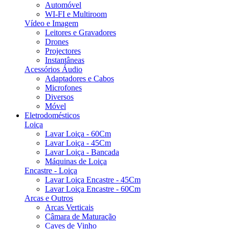
Automóvel
WI-FI e Multiroom
Vídeo e Imagem
Leitores e Gravadores
Drones
Projectores
Instantâneas
Acessórios Áudio
Adaptadores e Cabos
Microfones
Diversos
Móvel
Eletrodomésticos
Loiça
Lavar Loiça - 60Cm
Lavar Loiça - 45Cm
Lavar Loiça - Bancada
Máquinas de Loiça
Encastre - Loiça
Lavar Loiça Encastre - 45Cm
Lavar Loiça Encastre - 60Cm
Arcas e Outros
Arcas Verticais
Câmara de Maturação
Caves de Vinho