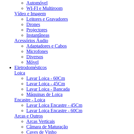
Automóvel
WI-FI e Multiroom
Vídeo e Imagem
Leitores e Gravadores
Drones
Projectores
Instantâneas
Acessórios Áudio
Adaptadores e Cabos
Microfones
Diversos
Móvel
Eletrodomésticos
Loiça
Lavar Loiça - 60Cm
Lavar Loiça - 45Cm
Lavar Loiça - Bancada
Máquinas de Loiça
Encastre - Loiça
Lavar Loiça Encastre - 45Cm
Lavar Loiça Encastre - 60Cm
Arcas e Outros
Arcas Verticais
Câmara de Maturação
Caves de Vinho