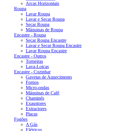
Arcas Horizontais
Roupa
Lavar Roupa
Lavar e Secar Roupa
Secar Roupa
Máquinas de Roupa
Encastre - Roupa
Secar Roupa Encastre
Lavar e Secar Roupa Encastre
Lavar Roupa Encastre
Encastre - Outros
Torneiras
Lava-Loiças
Encastre - Cozinhar
Gavetas de Aquecimento
Fornos
Micro-ondas
Máquinas de Café
Chaminés
Exaustores
Extractores
Placas
Fogões
A Gás
Elétricos