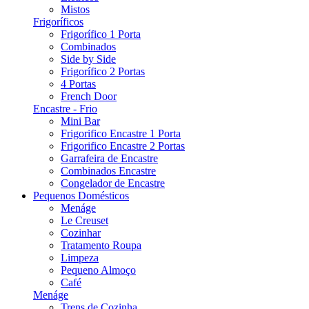
Mistos
Frigoríficos
Frigorífico 1 Porta
Combinados
Side by Side
Frigorífico 2 Portas
4 Portas
French Door
Encastre - Frio
Mini Bar
Frigorifico Encastre 1 Porta
Frigorifico Encastre 2 Portas
Garrafeira de Encastre
Combinados Encastre
Congelador de Encastre
Pequenos Domésticos
Menáge
Le Creuset
Cozinhar
Tratamento Roupa
Limpeza
Pequeno Almoço
Café
Menáge
Trens de Cozinha