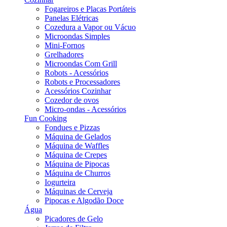
Fogareiros e Placas Portáteis
Panelas Elétricas
Cozedura a Vapor ou Vácuo
Microondas Simples
Mini-Fornos
Grelhadores
Microondas Com Grill
Robots - Acessórios
Robots e Processadores
Acessórios Cozinhar
Cozedor de ovos
Micro-ondas - Acessórios
Fun Cooking
Fondues e Pizzas
Máquina de Gelados
Máquina de Waffles
Máquina de Crepes
Máquina de Pipocas
Máquina de Churros
Iogurteira
Máquinas de Cerveja
Pipocas e Algodão Doce
Água
Picadores de Gelo