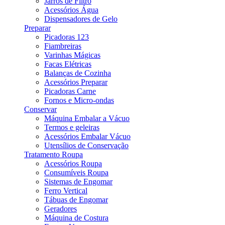
Jarros de Filtro
Acessórios Água
Dispensadores de Gelo
Preparar
Picadoras 123
Fiambreiras
Varinhas Mágicas
Facas Elétricas
Balanças de Cozinha
Acessórios Preparar
Picadoras Carne
Fornos e Micro-ondas
Conservar
Máquina Embalar a Vácuo
Termos e geleiras
Acessórios Embalar Vácuo
Utensílios de Conservação
Tratamento Roupa
Acessórios Roupa
Consumíveis Roupa
Sistemas de Engomar
Ferro Vertical
Tábuas de Engomar
Geradores
Máquina de Costura