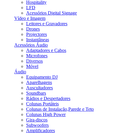
Hospitality
LFD
Acessórios Digital Signage
Vídeo e Imagem
Leitores e Gravadores
Drones
Projectores
Instantâneas
Acessórios Áudio
Adaptadores e Cabos
Microfones
Diversos
Móvel
Áudio
Equipamento DJ
Aparelhagens
Auscultadores
Soundbars
Rádios e Despertadores
Colunas Portáteis
Colunas de Instalação,Parede e Teto
Colunas High Power
Gira-discos
Subwoofers
Amplificadores