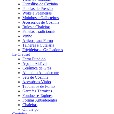
Utensílios de Cozinha
Panelas de Pressão
Woks e Paelheiras
Moinhos e Galheteiros
Acessórios de Cozinha
Bules e Chaleiras
Panelas Tradicionais
Vinho
Artigos para Forno
Talheres e Cutelaria
Frigideiras e Grelhadores
Le Creuset
Ferro Fundido
Aço Inoxidável
Cerâmica de Grés
Alumínio Antiaderente
Sets de Cozinha
Acessórios Vinho
Tabuleiros de Forno
Garrafas Térmicas
Fondues e Tagines
Formas Antiaderentes
Chaleiras
On the go
Cozinhar