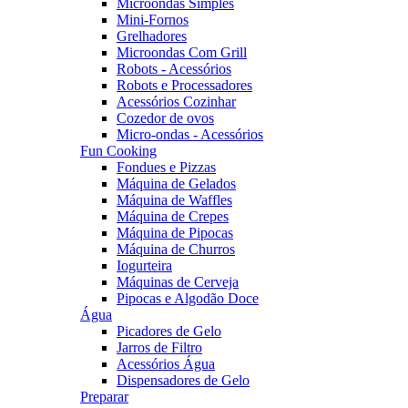
Microondas Simples
Mini-Fornos
Grelhadores
Microondas Com Grill
Robots - Acessórios
Robots e Processadores
Acessórios Cozinhar
Cozedor de ovos
Micro-ondas - Acessórios
Fun Cooking
Fondues e Pizzas
Máquina de Gelados
Máquina de Waffles
Máquina de Crepes
Máquina de Pipocas
Máquina de Churros
Iogurteira
Máquinas de Cerveja
Pipocas e Algodão Doce
Água
Picadores de Gelo
Jarros de Filtro
Acessórios Água
Dispensadores de Gelo
Preparar