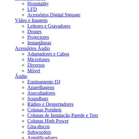
Hospitality
LFD
Acessórios Digital Signage
Vídeo e Imagem
Leitores e Gravadores
Drones
Projectores
Instantâneas
Acessórios Áudio
Adaptadores e Cabos
Microfones
Diversos
Móvel
Áudio
Equipamento DJ
Aparelhagens
Auscultadores
Soundbars
Rádios e Despertadores
Colunas Portáteis
Colunas de Instalação,Parede e Teto
Colunas High Power
Gira-discos
Subwoofers
Amplificadores