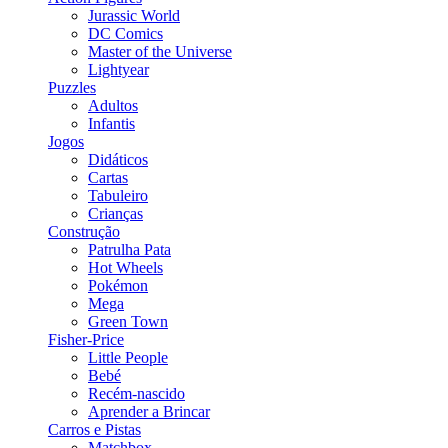
Jurassic World
DC Comics
Master of the Universe
Lightyear
Puzzles
Adultos
Infantis
Jogos
Didáticos
Cartas
Tabuleiro
Crianças
Construção
Patrulha Pata
Hot Wheels
Pokémon
Mega
Green Town
Fisher-Price
Little People
Bebé
Recém-nascido
Aprender a Brincar
Carros e Pistas
Matchbox