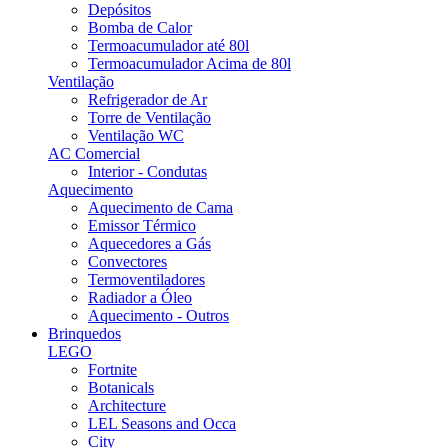
Depósitos
Bomba de Calor
Termoacumulador até 80l
Termoacumulador Acima de 80l
Ventilação
Refrigerador de Ar
Torre de Ventilação
Ventilação WC
AC Comercial
Interior - Condutas
Aquecimento
Aquecimento de Cama
Emissor Térmico
Aquecedores a Gás
Convectores
Termoventiladores
Radiador a Óleo
Aquecimento - Outros
Brinquedos
LEGO
Fortnite
Botanicals
Architecture
LEL Seasons and Occa
City