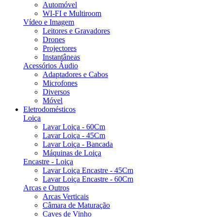
Automóvel
WI-FI e Multiroom
Vídeo e Imagem
Leitores e Gravadores
Drones
Projectores
Instantâneas
Acessórios Áudio
Adaptadores e Cabos
Microfones
Diversos
Móvel
Eletrodomésticos
Loiça
Lavar Loiça - 60Cm
Lavar Loiça - 45Cm
Lavar Loiça - Bancada
Máquinas de Loiça
Encastre - Loiça
Lavar Loiça Encastre - 45Cm
Lavar Loiça Encastre - 60Cm
Arcas e Outros
Arcas Verticais
Câmara de Maturação
Caves de Vinho