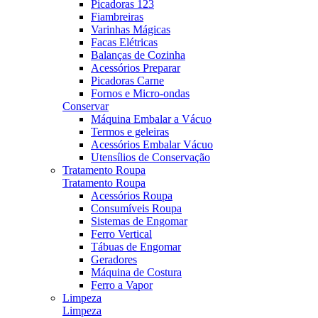
Picadoras 123
Fiambreiras
Varinhas Mágicas
Facas Elétricas
Balanças de Cozinha
Acessórios Preparar
Picadoras Carne
Fornos e Micro-ondas
Conservar
Máquina Embalar a Vácuo
Termos e geleiras
Acessórios Embalar Vácuo
Utensílios de Conservação
Tratamento Roupa
Tratamento Roupa
Acessórios Roupa
Consumíveis Roupa
Sistemas de Engomar
Ferro Vertical
Tábuas de Engomar
Geradores
Máquina de Costura
Ferro a Vapor
Limpeza
Limpeza