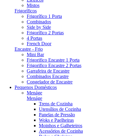
Mistos
Frigoríficos
Frigorífico 1 Porta
Combinados
Side by Side
Frigorífico 2 Portas
4 Portas
French Door
Encastre - Frio
Mini Bar
Frigorifico Encastre 1 Porta
Frigorifico Encastre 2 Portas
Garrafeira de Encastre
Combinados Encastre
Congelador de Encastre
Pequenos Domésticos
Menáge
Menáge
Trens de Cozinha
Utensílios de Cozinha
Panelas de Pressão
Woks e Paelheiras
Moinhos e Galheteiros
Acessórios de Cozinha