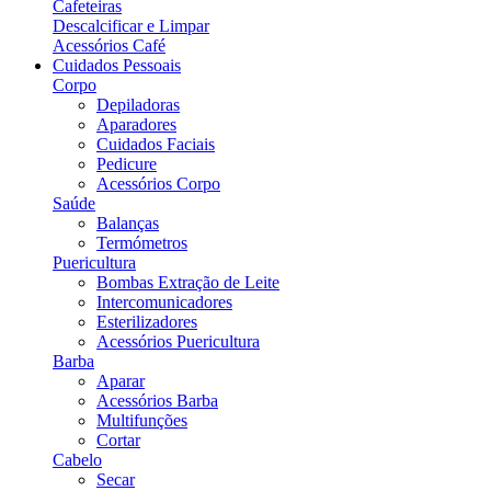
Cafeteiras
Descalcificar e Limpar
Acessórios Café
Cuidados Pessoais
Corpo
Depiladoras
Aparadores
Cuidados Faciais
Pedicure
Acessórios Corpo
Saúde
Balanças
Termómetros
Puericultura
Bombas Extração de Leite
Intercomunicadores
Esterilizadores
Acessórios Puericultura
Barba
Aparar
Acessórios Barba
Multifunções
Cortar
Cabelo
Secar