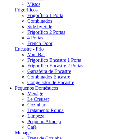
Mistos
Frigoríficos
Frigorífico 1 Porta
Combinados
Side by Side
Frigorífico 2 Portas
4 Portas
French Door
Encastre - Frio
Mini Bar
Frigorifico Encastre 1 Porta
Frigorifico Encastre 2 Portas
Garrafeira de Encastre
Combinados Encastre
Congelador de Encastre
Pequenos Domésticos
Menáge
Le Creuset
Cozinhar
Tratamento Roupa
Limpeza
Pequeno Almoço
Café
Menáge
Trens de Cozinha