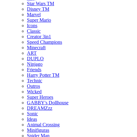
Star Wars TM
Disney TM
Marvel
Super Mario
Icons
Classic
Creator 3in1
Speed Champions
Minecraft
ART
DUPLO
Ninjago
Friends
Harry Potter TM
Technic
Outros
Wicked
Super Heroes
GABBY's Dollhouse
DREAMZzz
Sonic
Ideas
Animal Crossing
Minifiguras
Spider Man