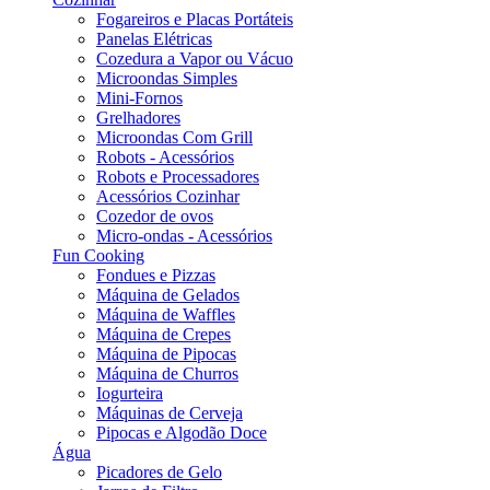
Fogareiros e Placas Portáteis
Panelas Elétricas
Cozedura a Vapor ou Vácuo
Microondas Simples
Mini-Fornos
Grelhadores
Microondas Com Grill
Robots - Acessórios
Robots e Processadores
Acessórios Cozinhar
Cozedor de ovos
Micro-ondas - Acessórios
Fun Cooking
Fondues e Pizzas
Máquina de Gelados
Máquina de Waffles
Máquina de Crepes
Máquina de Pipocas
Máquina de Churros
Iogurteira
Máquinas de Cerveja
Pipocas e Algodão Doce
Água
Picadores de Gelo