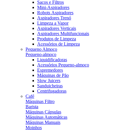
Sacos e Filtros
Mini-Aspiradores
Robots Aspiradores
Aspiradores Trenó
Limpeza a Vapor
Aspiradores Verticais
Aspiradores Multifuncionais
Produtos de Limpeza
Acessórios de Limpeza
Pequeno Almoço
Pequeno-almoço
Liquidificadoras
Acessórios Pequeno-almoço
Espremedores
Máquinas de Pão
Slow Juicers
Sanduicheiras
Centrifugadoras
Café
Máquinas Filtro
Barista
Máquinas Cápsulas
Máquinas Automáticas
Máquinas Manuais
Moinhos