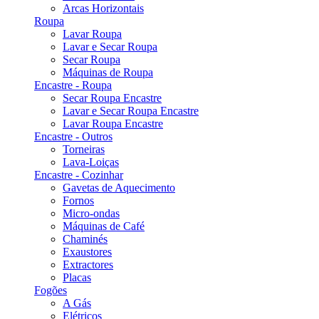
Arcas Horizontais
Roupa
Lavar Roupa
Lavar e Secar Roupa
Secar Roupa
Máquinas de Roupa
Encastre - Roupa
Secar Roupa Encastre
Lavar e Secar Roupa Encastre
Lavar Roupa Encastre
Encastre - Outros
Torneiras
Lava-Loiças
Encastre - Cozinhar
Gavetas de Aquecimento
Fornos
Micro-ondas
Máquinas de Café
Chaminés
Exaustores
Extractores
Placas
Fogões
A Gás
Elétricos