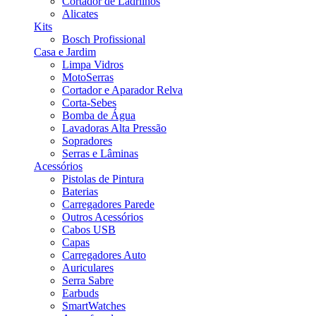
Cortador de Ladrilhos
Alicates
Kits
Bosch Profissional
Casa e Jardim
Limpa Vidros
MotoSerras
Cortador e Aparador Relva
Corta-Sebes
Bomba de Água
Lavadoras Alta Pressão
Sopradores
Serras e Lâminas
Acessórios
Pistolas de Pintura
Baterias
Carregadores Parede
Outros Acessórios
Cabos USB
Capas
Carregadores Auto
Auriculares
Serra Sabre
Earbuds
SmartWatches