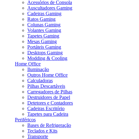
Acessórios de Consola
Auscultadores Gaming
Cadeiras Gaming
Ratos Gaming
Colunas Gaming
Volantes Gaming
Tapetes Gaming
Mesas Gaming
Portáteis Gaming
Desktops Gaming
Modding & Cooling
Home Office
Iluminação
Outros Home Office
Calculadoras
Pilhas Descartáveis
Carregadores de Pilhas
Destruidores de Papel
Detetores e Contadores
Cadeiras Escritório
Tapetes para Cadeira
Periféricos
Bases de Refrigeração
Teclados e Kits
Transporte