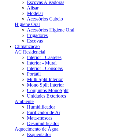
Escovas Alisadoras
Alisar
Modelar
Acessórios Cabelo
Higiene Oral
Acessórios Higiene Oral
Irrigadores
Escovas
Climatização
AC Residencial
Interior - Cassetes
Interior - Mural
Interior - Consolas
Portátil
Multi Split Interior
Mono Split Interior
Conjuntos MonoSplit
Unidades Exteriores
Ambiente
Humidificador
Purificador de Ar
Mata-moscas
Desumidificador
Aquecimento de Água
Esquentador