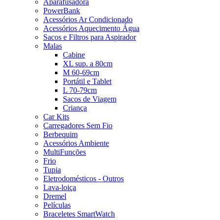
Aparafusadora
PowerBank
Acessórios Ar Condicionado
Acessórios Aquecimento Água
Sacos e Filtros para Aspirador
Malas
Cabine
XL sup. a 80cm
M 60-69cm
Portátil e Tablet
L 70-79cm
Sacos de Viagem
Criança
Car Kits
Carregadores Sem Fio
Berbequim
Acessórios Ambiente
MultiFunções
Frio
Tupia
Eletrodomésticos - Outros
Lava-loiça
Dremel
Películas
Braceletes SmartWatch