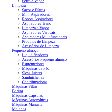
Ferro a Vapor
Limpeza
Sacos e Filtros
Mini-Aspiradores
Robots Aspiradores
Aspiradores Trenó
Limpeza a Vapor
Aspiradores Verticais
Aspiradores Multifuncionais
Produtos de Limpeza
Acessórios de Limpeza
Pequeno-almoço
Liquidificadoras
Acessórios Pequeno-almoço
Espremedores
Máquinas de Pão
Slow Juicers
Sanduicheiras
Centrifugadoras
Máquinas Filtro
Barista
Máquinas Cápsulas
Máquinas Automáticas
Máquinas Manuais
Moinhos