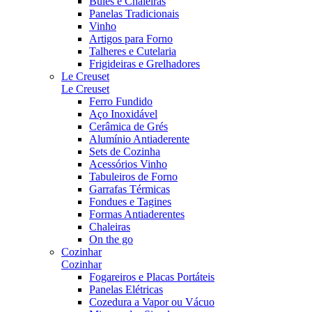
Bules e Chaleiras
Panelas Tradicionais
Vinho
Artigos para Forno
Talheres e Cutelaria
Frigideiras e Grelhadores
Le Creuset
Le Creuset
Ferro Fundido
Aço Inoxidável
Cerâmica de Grés
Alumínio Antiaderente
Sets de Cozinha
Acessórios Vinho
Tabuleiros de Forno
Garrafas Térmicas
Fondues e Tagines
Formas Antiaderentes
Chaleiras
On the go
Cozinhar
Cozinhar
Fogareiros e Placas Portáteis
Panelas Elétricas
Cozedura a Vapor ou Vácuo