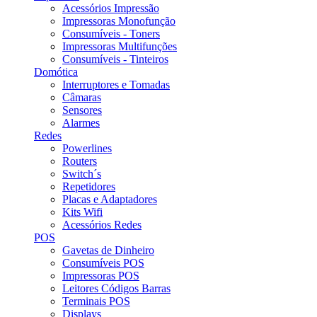
Acessórios Impressão
Impressoras Monofunção
Consumíveis - Toners
Impressoras Multifunções
Consumíveis - Tinteiros
Domótica
Interruptores e Tomadas
Câmaras
Sensores
Alarmes
Redes
Powerlines
Routers
Switch´s
Repetidores
Placas e Adaptadores
Kits Wifi
Acessórios Redes
POS
Gavetas de Dinheiro
Consumíveis POS
Impressoras POS
Leitores Códigos Barras
Terminais POS
Displays