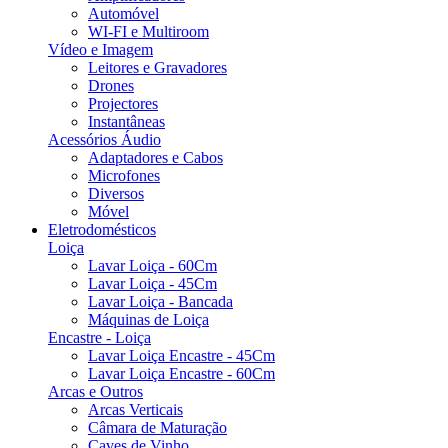
Automóvel
WI-FI e Multiroom
Vídeo e Imagem
Leitores e Gravadores
Drones
Projectores
Instantâneas
Acessórios Áudio
Adaptadores e Cabos
Microfones
Diversos
Móvel
Eletrodomésticos
Loiça
Lavar Loiça - 60Cm
Lavar Loiça - 45Cm
Lavar Loiça - Bancada
Máquinas de Loiça
Encastre - Loiça
Lavar Loiça Encastre - 45Cm
Lavar Loiça Encastre - 60Cm
Arcas e Outros
Arcas Verticais
Câmara de Maturação
Caves de Vinho