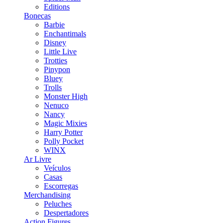
Editions
Bonecas
Barbie
Enchantimals
Disney
Little Live
Trotties
Pinypon
Bluey
Trolls
Monster High
Nenuco
Nancy
Magic Mixies
Harry Potter
Polly Pocket
WINX
Ar Livre
Veículos
Casas
Escorregas
Merchandising
Peluches
Despertadores
Action Figures