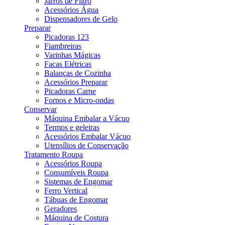
Jarros de Filtro
Acessórios Água
Dispensadores de Gelo
Preparar
Picadoras 123
Fiambreiras
Varinhas Mágicas
Facas Elétricas
Balanças de Cozinha
Acessórios Preparar
Picadoras Carne
Fornos e Micro-ondas
Conservar
Máquina Embalar a Vácuo
Termos e geleiras
Acessórios Embalar Vácuo
Utensílios de Conservação
Tratamento Roupa
Acessórios Roupa
Consumíveis Roupa
Sistemas de Engomar
Ferro Vertical
Tábuas de Engomar
Geradores
Máquina de Costura