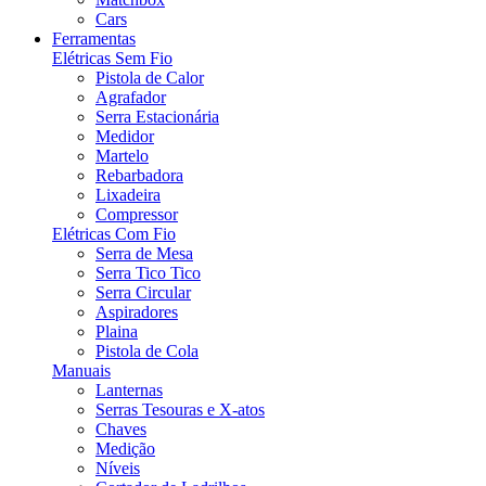
Cars
Ferramentas
Elétricas Sem Fio
Pistola de Calor
Agrafador
Serra Estacionária
Medidor
Martelo
Rebarbadora
Lixadeira
Compressor
Elétricas Com Fio
Serra de Mesa
Serra Tico Tico
Serra Circular
Aspiradores
Plaina
Pistola de Cola
Manuais
Lanternas
Serras Tesouras e X-atos
Chaves
Medição
Níveis