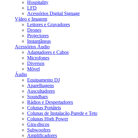
Hospitality
LFD
Acessórios Digital Signage
Vídeo e Imagem
Leitores e Gravadores
Drones
Projectores
Instantâneas
Acessórios Áudio
Adaptadores e Cabos
Microfones
Diversos
Móvel
Áudio
Equipamento DJ
Aparelhagens
Auscultadores
Soundbars
Rádios e Despertadores
Colunas Portáteis
Colunas de Instalação,Parede e Teto
Colunas High Power
Gira-discos
Subwoofers
Amplificadores