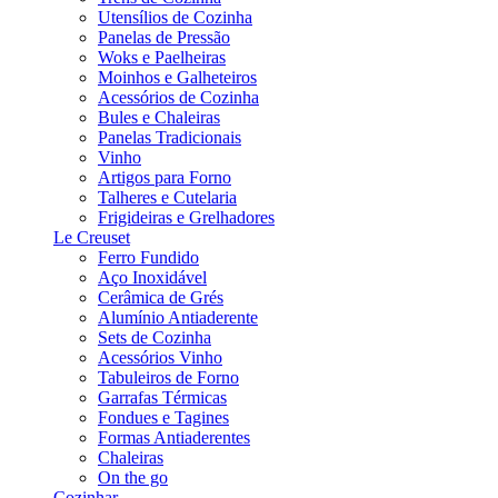
Utensílios de Cozinha
Panelas de Pressão
Woks e Paelheiras
Moinhos e Galheteiros
Acessórios de Cozinha
Bules e Chaleiras
Panelas Tradicionais
Vinho
Artigos para Forno
Talheres e Cutelaria
Frigideiras e Grelhadores
Le Creuset
Ferro Fundido
Aço Inoxidável
Cerâmica de Grés
Alumínio Antiaderente
Sets de Cozinha
Acessórios Vinho
Tabuleiros de Forno
Garrafas Térmicas
Fondues e Tagines
Formas Antiaderentes
Chaleiras
On the go
Cozinhar