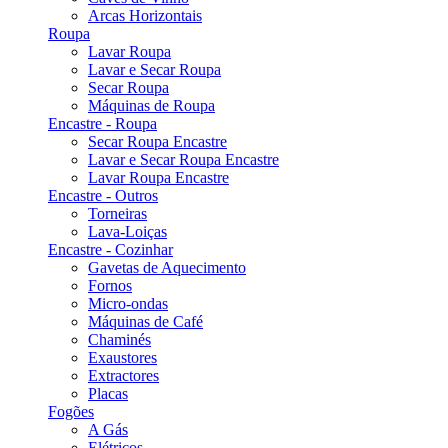
Arcas Horizontais
Roupa
Lavar Roupa
Lavar e Secar Roupa
Secar Roupa
Máquinas de Roupa
Encastre - Roupa
Secar Roupa Encastre
Lavar e Secar Roupa Encastre
Lavar Roupa Encastre
Encastre - Outros
Torneiras
Lava-Loiças
Encastre - Cozinhar
Gavetas de Aquecimento
Fornos
Micro-ondas
Máquinas de Café
Chaminés
Exaustores
Extractores
Placas
Fogões
A Gás
Elétricos