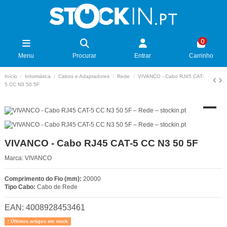
0
Menu
Procurar
Entrar
Carrinho
Início
Informática
Cabos e Adaptadores
Rede
VIVANCO - Cabo RJ45 CAT-
5 CC N3 50 5F
VIVANCO - Cabo RJ45 CAT-5 CC N3 50 5F
Marca:
VIVANCO
Comprimento do Fio (mm):
20000
Tipo Cabo:
Cabo de Rede
EAN:
4008928453461
Últimos artigos em stock