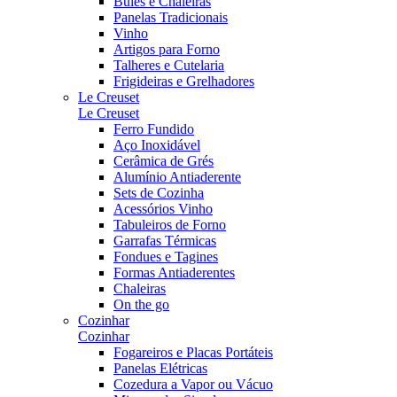
Bules e Chaleiras
Panelas Tradicionais
Vinho
Artigos para Forno
Talheres e Cutelaria
Frigideiras e Grelhadores
Le Creuset
Le Creuset
Ferro Fundido
Aço Inoxidável
Cerâmica de Grés
Alumínio Antiaderente
Sets de Cozinha
Acessórios Vinho
Tabuleiros de Forno
Garrafas Térmicas
Fondues e Tagines
Formas Antiaderentes
Chaleiras
On the go
Cozinhar
Cozinhar
Fogareiros e Placas Portáteis
Panelas Elétricas
Cozedura a Vapor ou Vácuo