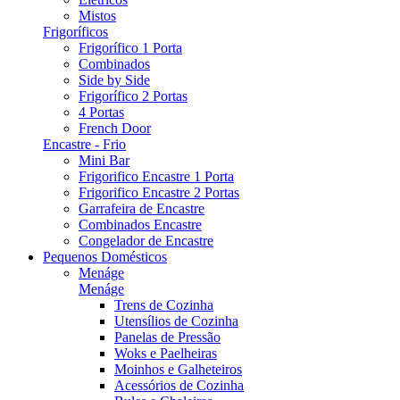
Mistos
Frigoríficos
Frigorífico 1 Porta
Combinados
Side by Side
Frigorífico 2 Portas
4 Portas
French Door
Encastre - Frio
Mini Bar
Frigorifico Encastre 1 Porta
Frigorifico Encastre 2 Portas
Garrafeira de Encastre
Combinados Encastre
Congelador de Encastre
Pequenos Domésticos
Menáge
Menáge
Trens de Cozinha
Utensílios de Cozinha
Panelas de Pressão
Woks e Paelheiras
Moinhos e Galheteiros
Acessórios de Cozinha