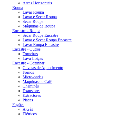
Arcas Horizontais
Roupa
Lavar Roupa
Lavar e Secar Roupa
Secar Roupa
Máquinas de Roupa
Encastre - Roupa
Secar Roupa Encastre
Lavar e Secar Roupa Encastre
Lavar Roupa Encastre
Encastre - Outros
Torneiras
Lava-Loiças
Encastre - Cozinhar
Gavetas de Aquecimento
Fornos
Micro-ondas
Máquinas de Café
Chaminés
Exaustores
Extractores
Placas
Fogões
A Gás
Elétricos