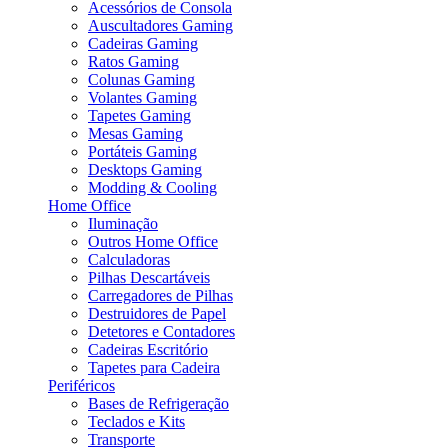
Acessórios de Consola
Auscultadores Gaming
Cadeiras Gaming
Ratos Gaming
Colunas Gaming
Volantes Gaming
Tapetes Gaming
Mesas Gaming
Portáteis Gaming
Desktops Gaming
Modding & Cooling
Home Office
Iluminação
Outros Home Office
Calculadoras
Pilhas Descartáveis
Carregadores de Pilhas
Destruidores de Papel
Detetores e Contadores
Cadeiras Escritório
Tapetes para Cadeira
Periféricos
Bases de Refrigeração
Teclados e Kits
Transporte