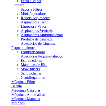
Ferro a Vapor
Limpeza
Sacos e Filtros
Mini-Aspiradores
Robots Aspiradores
Aspiradores Trenó
Limpeza a Vapor
Aspiradores Verticais
Aspiradores Multifuncionais
Produtos de Limpeza
Acessórios de Limpeza
Pequeno-almoço
Liquidificadoras
Acessórios Pequeno-almoço
Espremedores
Máquinas de Pão
Slow Juicers
Sanduicheiras
Centrifugadoras
Máquinas Filtro
Barista
Máquinas Cápsulas
Máquinas Automáticas
Máquinas Manuais
Moinhos