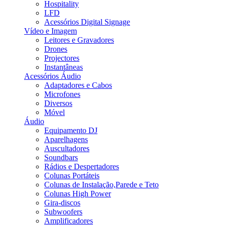
Hospitality
LFD
Acessórios Digital Signage
Vídeo e Imagem
Leitores e Gravadores
Drones
Projectores
Instantâneas
Acessórios Áudio
Adaptadores e Cabos
Microfones
Diversos
Móvel
Áudio
Equipamento DJ
Aparelhagens
Auscultadores
Soundbars
Rádios e Despertadores
Colunas Portáteis
Colunas de Instalação,Parede e Teto
Colunas High Power
Gira-discos
Subwoofers
Amplificadores