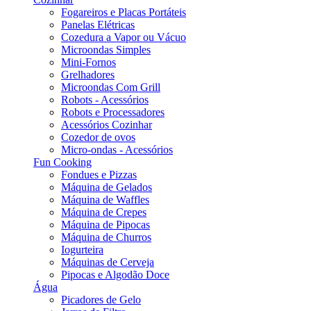
Fogareiros e Placas Portáteis
Panelas Elétricas
Cozedura a Vapor ou Vácuo
Microondas Simples
Mini-Fornos
Grelhadores
Microondas Com Grill
Robots - Acessórios
Robots e Processadores
Acessórios Cozinhar
Cozedor de ovos
Micro-ondas - Acessórios
Fun Cooking
Fondues e Pizzas
Máquina de Gelados
Máquina de Waffles
Máquina de Crepes
Máquina de Pipocas
Máquina de Churros
Iogurteira
Máquinas de Cerveja
Pipocas e Algodão Doce
Água
Picadores de Gelo