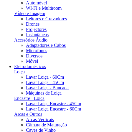
Automóvel
WI-FI e Multiroom
Vídeo e Imagem
Leitores e Gravadores
Drones
Projectores
Instantâneas
Acessórios Áudio
Adaptadores e Cabos
Microfones
Diversos
Móvel
Eletrodomésticos
Loiça
Lavar Loiça - 60Cm
Lavar Loiça - 45Cm
Lavar Loiça - Bancada
Máquinas de Loiça
Encastre - Loiça
Lavar Loiça Encastre - 45Cm
Lavar Loiça Encastre - 60Cm
Arcas e Outros
Arcas Verticais
Câmara de Maturação
Caves de Vinho