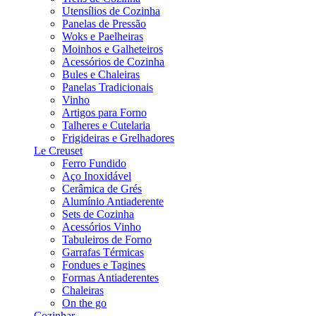
Utensílios de Cozinha
Panelas de Pressão
Woks e Paelheiras
Moinhos e Galheteiros
Acessórios de Cozinha
Bules e Chaleiras
Panelas Tradicionais
Vinho
Artigos para Forno
Talheres e Cutelaria
Frigideiras e Grelhadores
Le Creuset
Ferro Fundido
Aço Inoxidável
Cerâmica de Grés
Alumínio Antiaderente
Sets de Cozinha
Acessórios Vinho
Tabuleiros de Forno
Garrafas Térmicas
Fondues e Tagines
Formas Antiaderentes
Chaleiras
On the go
Cozinhar