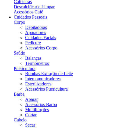
Cafeteiras
Descalcificar e Limpar
Acessórios Café
Cuidados Pessoais
Corpo
Depiladoras
Aparadores
Cuidados Faciais
Pedicure
Acessórios Corpo
Saúde
Balanças
Termómetros
Puericultura
Bombas Extração de Leite
Intercomunicadores
Esterilizadores
Acessórios Puericultura
Barba
Aparar
Acessórios Barba
Multifunções
Cortar
Cabelo
Secar