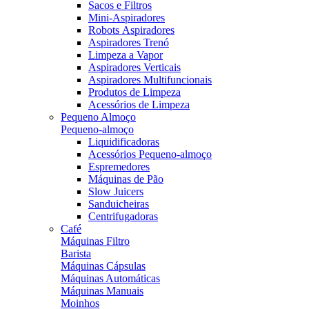
Sacos e Filtros
Mini-Aspiradores
Robots Aspiradores
Aspiradores Trenó
Limpeza a Vapor
Aspiradores Verticais
Aspiradores Multifuncionais
Produtos de Limpeza
Acessórios de Limpeza
Pequeno Almoço
Pequeno-almoço
Liquidificadoras
Acessórios Pequeno-almoço
Espremedores
Máquinas de Pão
Slow Juicers
Sanduicheiras
Centrifugadoras
Café
Máquinas Filtro
Barista
Máquinas Cápsulas
Máquinas Automáticas
Máquinas Manuais
Moinhos