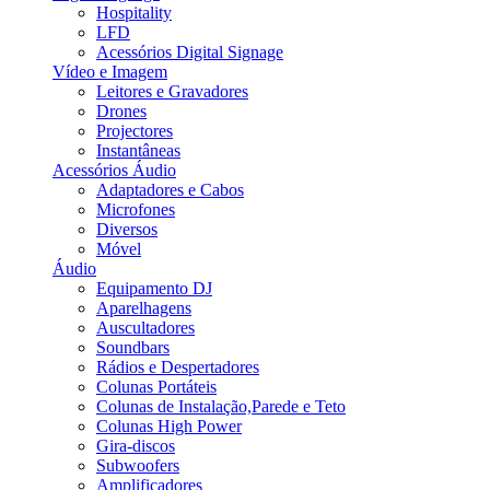
Hospitality
LFD
Acessórios Digital Signage
Vídeo e Imagem
Leitores e Gravadores
Drones
Projectores
Instantâneas
Acessórios Áudio
Adaptadores e Cabos
Microfones
Diversos
Móvel
Áudio
Equipamento DJ
Aparelhagens
Auscultadores
Soundbars
Rádios e Despertadores
Colunas Portáteis
Colunas de Instalação,Parede e Teto
Colunas High Power
Gira-discos
Subwoofers
Amplificadores