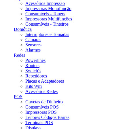
Acessórios Impressão
Impressoras Monofunção
Consumíveis - Toners
Impressoras Multifunções
Consumíveis - Tinteiros
Domótica
Interruptores e Tomadas
Câmaras
Sensores
Alarmes
Redes
Powerlines
Routers
Switch´s
Repetidores
Placas e Adaptadores
Kits Wifi
Acessórios Redes
POS
Gavetas de Dinheiro
Consumíveis POS
Impressoras POS
Leitores Códigos Barras
Terminais POS
Displays