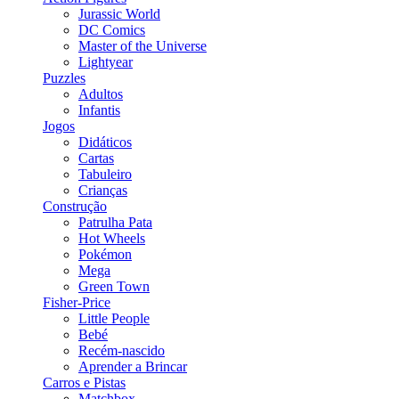
Jurassic World
DC Comics
Master of the Universe
Lightyear
Puzzles
Adultos
Infantis
Jogos
Didáticos
Cartas
Tabuleiro
Crianças
Construção
Patrulha Pata
Hot Wheels
Pokémon
Mega
Green Town
Fisher-Price
Little People
Bebé
Recém-nascido
Aprender a Brincar
Carros e Pistas
Matchbox