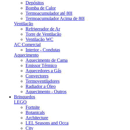
Depósitos
Bomba de Calor
Termoacumulador até 80l
Termoacumulador Acima de 80l
Ventilação
Refrigerador de Ar
Torre de Ventilação
Ventilação WC
AC Comercial
Interior - Condutas
Aquecimento
Aquecimento de Cama
Emissor Térmico
Aquecedores a Gás
Convectores
Termoventiladores
Radiador a Óleo
Aquecimento - Outros
Brinquedos
LEGO
Fortnite
Botanicals
Architecture
LEL Seasons and Occa
City