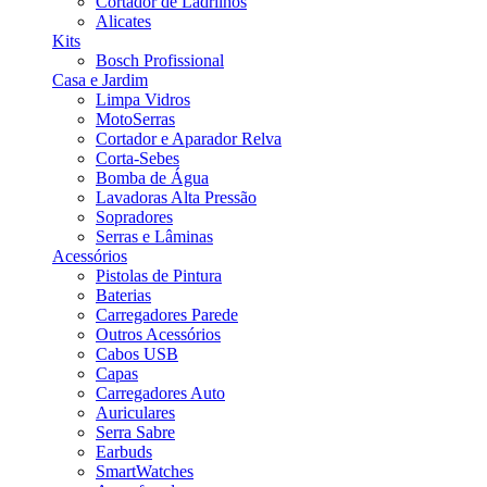
Cortador de Ladrilhos
Alicates
Kits
Bosch Profissional
Casa e Jardim
Limpa Vidros
MotoSerras
Cortador e Aparador Relva
Corta-Sebes
Bomba de Água
Lavadoras Alta Pressão
Sopradores
Serras e Lâminas
Acessórios
Pistolas de Pintura
Baterias
Carregadores Parede
Outros Acessórios
Cabos USB
Capas
Carregadores Auto
Auriculares
Serra Sabre
Earbuds
SmartWatches