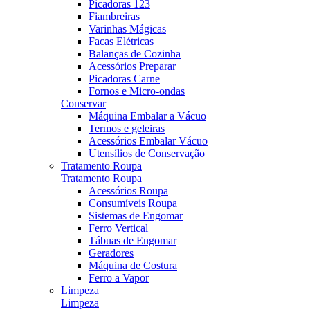
Picadoras 123
Fiambreiras
Varinhas Mágicas
Facas Elétricas
Balanças de Cozinha
Acessórios Preparar
Picadoras Carne
Fornos e Micro-ondas
Conservar
Máquina Embalar a Vácuo
Termos e geleiras
Acessórios Embalar Vácuo
Utensílios de Conservação
Tratamento Roupa
Tratamento Roupa
Acessórios Roupa
Consumíveis Roupa
Sistemas de Engomar
Ferro Vertical
Tábuas de Engomar
Geradores
Máquina de Costura
Ferro a Vapor
Limpeza
Limpeza