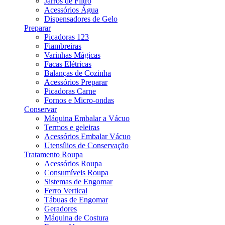
Jarros de Filtro
Acessórios Água
Dispensadores de Gelo
Preparar
Picadoras 123
Fiambreiras
Varinhas Mágicas
Facas Elétricas
Balanças de Cozinha
Acessórios Preparar
Picadoras Carne
Fornos e Micro-ondas
Conservar
Máquina Embalar a Vácuo
Termos e geleiras
Acessórios Embalar Vácuo
Utensílios de Conservação
Tratamento Roupa
Acessórios Roupa
Consumíveis Roupa
Sistemas de Engomar
Ferro Vertical
Tábuas de Engomar
Geradores
Máquina de Costura