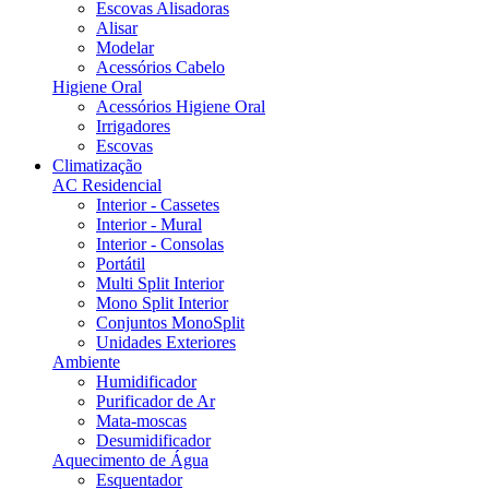
Escovas Alisadoras
Alisar
Modelar
Acessórios Cabelo
Higiene Oral
Acessórios Higiene Oral
Irrigadores
Escovas
Climatização
AC Residencial
Interior - Cassetes
Interior - Mural
Interior - Consolas
Portátil
Multi Split Interior
Mono Split Interior
Conjuntos MonoSplit
Unidades Exteriores
Ambiente
Humidificador
Purificador de Ar
Mata-moscas
Desumidificador
Aquecimento de Água
Esquentador