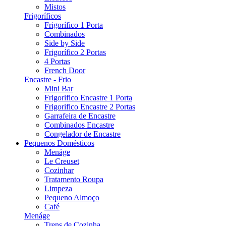
Mistos
Frigoríficos
Frigorífico 1 Porta
Combinados
Side by Side
Frigorífico 2 Portas
4 Portas
French Door
Encastre - Frio
Mini Bar
Frigorifico Encastre 1 Porta
Frigorifico Encastre 2 Portas
Garrafeira de Encastre
Combinados Encastre
Congelador de Encastre
Pequenos Domésticos
Menáge
Le Creuset
Cozinhar
Tratamento Roupa
Limpeza
Pequeno Almoço
Café
Menáge
Trens de Cozinha