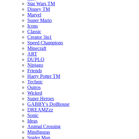
Star Wars TM
Disney TM
Marvel
Super Mario
Icons
Classic
Creator 3in1
Speed Champions
Minecraft
ART
DUPLO
Ninjago
Friends
Harry Potter TM
Technic
Outros
Wicked
Super Heroes
GABBY's Dollhouse
DREAMZzz
Sonic
Ideas
Animal Crossing
Minifiguras
Spider Man