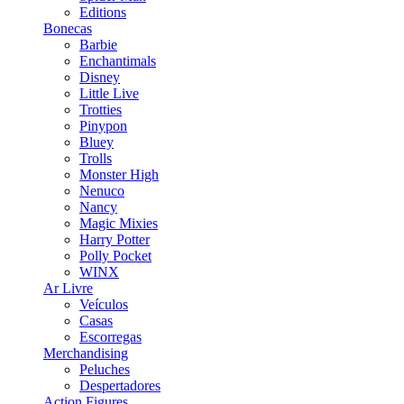
Editions
Bonecas
Barbie
Enchantimals
Disney
Little Live
Trotties
Pinypon
Bluey
Trolls
Monster High
Nenuco
Nancy
Magic Mixies
Harry Potter
Polly Pocket
WINX
Ar Livre
Veículos
Casas
Escorregas
Merchandising
Peluches
Despertadores
Action Figures