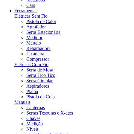
Cars
Ferramentas
Elétricas Sem Fio
Pistola de Calor
Agrafador
Serra Estacionária
Medidor
Martelo
Rebarbadora
Lixadeira
Compressor
Elétricas Com Fio
Serra de Mesa
Serra Tico Tico
Serra Circular
Aspiradores
Plaina
Pistola de Cola
Manuais
Lanternas
Serras Tesouras e X-atos
Chaves
Medição
Níveis