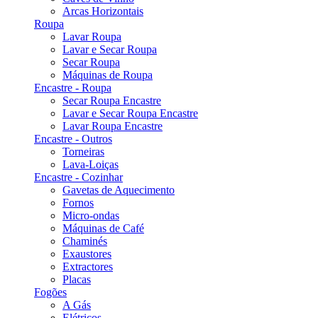
Arcas Horizontais
Roupa
Lavar Roupa
Lavar e Secar Roupa
Secar Roupa
Máquinas de Roupa
Encastre - Roupa
Secar Roupa Encastre
Lavar e Secar Roupa Encastre
Lavar Roupa Encastre
Encastre - Outros
Torneiras
Lava-Loiças
Encastre - Cozinhar
Gavetas de Aquecimento
Fornos
Micro-ondas
Máquinas de Café
Chaminés
Exaustores
Extractores
Placas
Fogões
A Gás
Elétricos