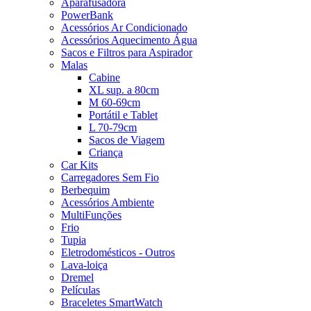
Aparafusadora
PowerBank
Acessórios Ar Condicionado
Acessórios Aquecimento Água
Sacos e Filtros para Aspirador
Malas
Cabine
XL sup. a 80cm
M 60-69cm
Portátil e Tablet
L 70-79cm
Sacos de Viagem
Criança
Car Kits
Carregadores Sem Fio
Berbequim
Acessórios Ambiente
MultiFunções
Frio
Tupia
Eletrodomésticos - Outros
Lava-loiça
Dremel
Películas
Braceletes SmartWatch