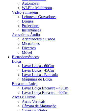
Automóvel
WI-FI e Multiroom
Vídeo e Imagem
Leitores e Gravadores
Drones
Projectores
Instantâneas
Acessórios Áudio
Adaptadores e Cabos
Microfones
Diversos
Móvel
Eletrodomésticos
Loiça
Lavar Loiça - 60Cm
Lavar Loiça - 45Cm
Lavar Loiça - Bancada
Máquinas de Loiça
Encastre - Loiça
Lavar Loiça Encastre - 45Cm
Lavar Loiça Encastre - 60Cm
Arcas e Outros
Arcas Verticais
Câmara de Maturação
Caves de Vinho