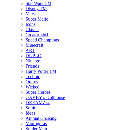
Star Wars TM
Disney TM
Marvel
Super Mario
Icons
Classic
Creator 3in1
Speed Champions
Minecraft
ART
DUPLO
Ninjago
Friends
Harry Potter TM
Technic
Outros
Wicked
Super Heroes
GABBY's Dollhouse
DREAMZzz
Sonic
Ideas
Animal Crossing
Minifiguras
Spider Man