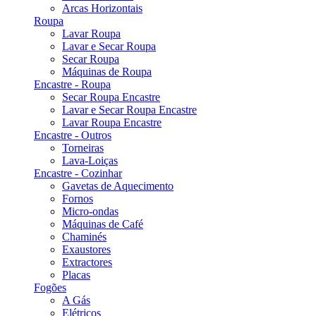
Arcas Horizontais
Roupa
Lavar Roupa
Lavar e Secar Roupa
Secar Roupa
Máquinas de Roupa
Encastre - Roupa
Secar Roupa Encastre
Lavar e Secar Roupa Encastre
Lavar Roupa Encastre
Encastre - Outros
Torneiras
Lava-Loiças
Encastre - Cozinhar
Gavetas de Aquecimento
Fornos
Micro-ondas
Máquinas de Café
Chaminés
Exaustores
Extractores
Placas
Fogões
A Gás
Elétricos