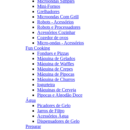
Microondas Simples
Mini-Fornos
Grelhadores
Microondas Com Grill
Robots - Acessórios
Robots e Processadores
Acessórios Cozinhar
Cozedor de ovos
Micro-ondas - Acessórios
Fun Cooking
Fondues e Pizzas
Máquina de Gelados
Máquina de Waffles
Máquina de Crepes
Máquina de Pipocas
Máquina de Churros
Iogurteira
Máquinas de Cerveja
Pipocas e Algodão Doce
Água
Picadores de Gelo
Jarros de Filtro
Acessórios Água
Dispensadores de Gelo
Preparar