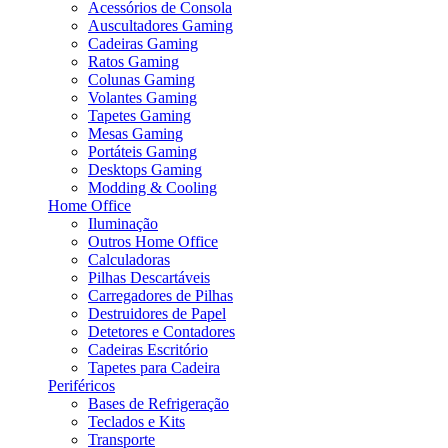
Acessórios de Consola
Auscultadores Gaming
Cadeiras Gaming
Ratos Gaming
Colunas Gaming
Volantes Gaming
Tapetes Gaming
Mesas Gaming
Portáteis Gaming
Desktops Gaming
Modding & Cooling
Home Office
Iluminação
Outros Home Office
Calculadoras
Pilhas Descartáveis
Carregadores de Pilhas
Destruidores de Papel
Detetores e Contadores
Cadeiras Escritório
Tapetes para Cadeira
Periféricos
Bases de Refrigeração
Teclados e Kits
Transporte