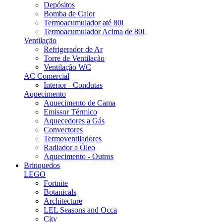
Depósitos
Bomba de Calor
Termoacumulador até 80l
Termoacumulador Acima de 80l
Ventilação
Refrigerador de Ar
Torre de Ventilação
Ventilação WC
AC Comercial
Interior - Condutas
Aquecimento
Aquecimento de Cama
Emissor Térmico
Aquecedores a Gás
Convectores
Termoventiladores
Radiador a Óleo
Aquecimento - Outros
Brinquedos
LEGO
Fortnite
Botanicals
Architecture
LEL Seasons and Occa
City