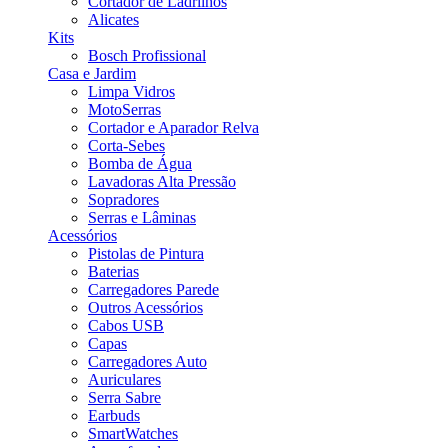
Cortador de Ladrilhos
Alicates
Kits
Bosch Profissional
Casa e Jardim
Limpa Vidros
MotoSerras
Cortador e Aparador Relva
Corta-Sebes
Bomba de Água
Lavadoras Alta Pressão
Sopradores
Serras e Lâminas
Acessórios
Pistolas de Pintura
Baterias
Carregadores Parede
Outros Acessórios
Cabos USB
Capas
Carregadores Auto
Auriculares
Serra Sabre
Earbuds
SmartWatches