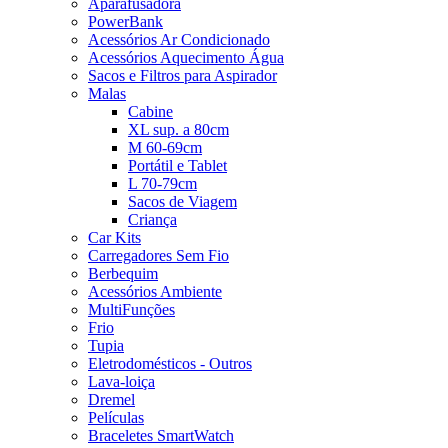
Aparafusadora
PowerBank
Acessórios Ar Condicionado
Acessórios Aquecimento Água
Sacos e Filtros para Aspirador
Malas
Cabine
XL sup. a 80cm
M 60-69cm
Portátil e Tablet
L 70-79cm
Sacos de Viagem
Criança
Car Kits
Carregadores Sem Fio
Berbequim
Acessórios Ambiente
MultiFunções
Frio
Tupia
Eletrodomésticos - Outros
Lava-loiça
Dremel
Películas
Braceletes SmartWatch