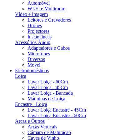
Automóvel
WI-FI e Multiroom
Vídeo e Imagem
Leitores e Gravadores
Drones
Projectores
Instantâneas
Acessórios Áudio
Adaptadores e Cabos
Microfones
Diversos
Móvel
Eletrodomésticos
Loiça
Lavar Loiça - 60Cm
Lavar Loiça - 45Cm
Lavar Loiça - Bancada
Máquinas de Loiça
Encastre - Loiça
Lavar Loiça Encastre - 45Cm
Lavar Loiça Encastre - 60Cm
Arcas e Outros
Arcas Verticais
Câmara de Maturação
Caves de Vinho