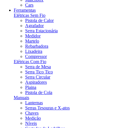
Cars
Ferramentas
Elétricas Sem Fio
Pistola de Calor
Agrafador
Serra Estacionária
Medidor
Martelo
Rebarbadora
Lixadeira
Compressor
Elétricas Com Fio
Serra de Mesa
Serra Tico Tico
Serra Circular
Aspiradores
Plaina
Pistola de Cola
Manuais
Lanternas
Serras Tesouras e X-atos
Chaves
Medição
Níveis