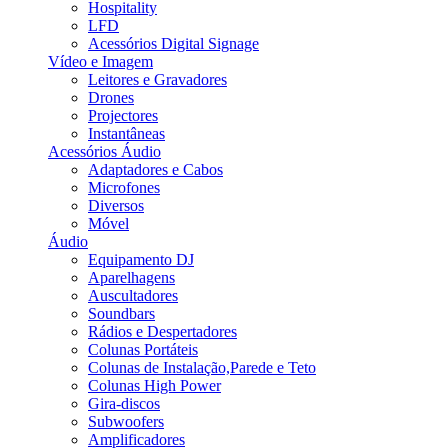
Hospitality
LFD
Acessórios Digital Signage
Vídeo e Imagem
Leitores e Gravadores
Drones
Projectores
Instantâneas
Acessórios Áudio
Adaptadores e Cabos
Microfones
Diversos
Móvel
Áudio
Equipamento DJ
Aparelhagens
Auscultadores
Soundbars
Rádios e Despertadores
Colunas Portáteis
Colunas de Instalação,Parede e Teto
Colunas High Power
Gira-discos
Subwoofers
Amplificadores