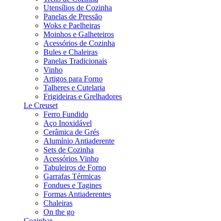
Utensílios de Cozinha
Panelas de Pressão
Woks e Paelheiras
Moinhos e Galheteiros
Acessórios de Cozinha
Bules e Chaleiras
Panelas Tradicionais
Vinho
Artigos para Forno
Talheres e Cutelaria
Frigideiras e Grelhadores
Le Creuset
Ferro Fundido
Aço Inoxidável
Cerâmica de Grés
Alumínio Antiaderente
Sets de Cozinha
Acessórios Vinho
Tabuleiros de Forno
Garrafas Térmicas
Fondues e Tagines
Formas Antiaderentes
Chaleiras
On the go
Cozinhar