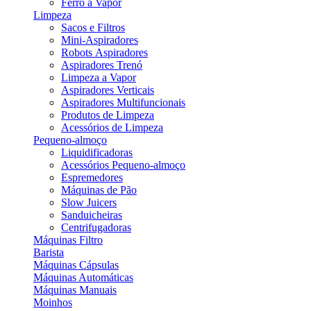
Ferro a Vapor
Limpeza
Sacos e Filtros
Mini-Aspiradores
Robots Aspiradores
Aspiradores Trenó
Limpeza a Vapor
Aspiradores Verticais
Aspiradores Multifuncionais
Produtos de Limpeza
Acessórios de Limpeza
Pequeno-almoço
Liquidificadoras
Acessórios Pequeno-almoço
Espremedores
Máquinas de Pão
Slow Juicers
Sanduicheiras
Centrifugadoras
Máquinas Filtro
Barista
Máquinas Cápsulas
Máquinas Automáticas
Máquinas Manuais
Moinhos