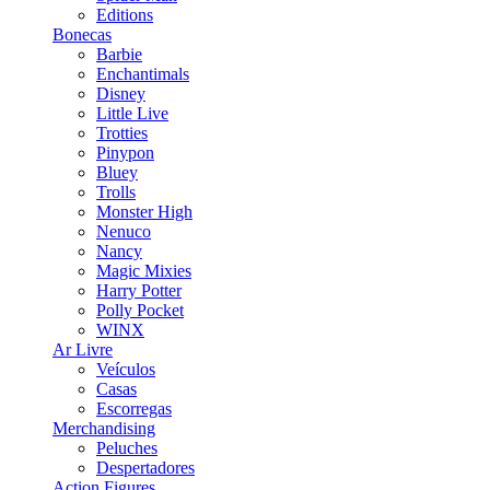
Editions
Bonecas
Barbie
Enchantimals
Disney
Little Live
Trotties
Pinypon
Bluey
Trolls
Monster High
Nenuco
Nancy
Magic Mixies
Harry Potter
Polly Pocket
WINX
Ar Livre
Veículos
Casas
Escorregas
Merchandising
Peluches
Despertadores
Action Figures