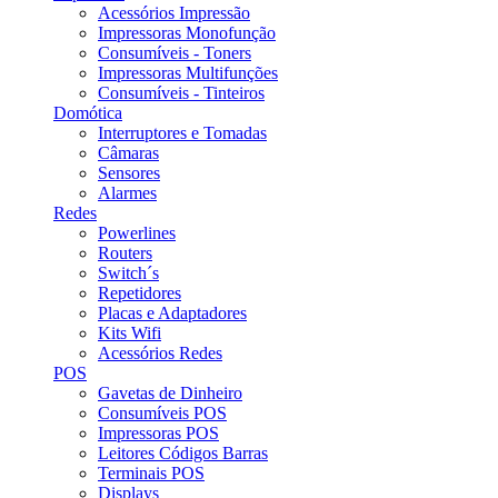
Acessórios Impressão
Impressoras Monofunção
Consumíveis - Toners
Impressoras Multifunções
Consumíveis - Tinteiros
Domótica
Interruptores e Tomadas
Câmaras
Sensores
Alarmes
Redes
Powerlines
Routers
Switch´s
Repetidores
Placas e Adaptadores
Kits Wifi
Acessórios Redes
POS
Gavetas de Dinheiro
Consumíveis POS
Impressoras POS
Leitores Códigos Barras
Terminais POS
Displays