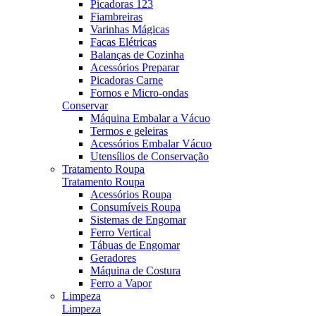
Picadoras 123
Fiambreiras
Varinhas Mágicas
Facas Elétricas
Balanças de Cozinha
Acessórios Preparar
Picadoras Carne
Fornos e Micro-ondas
Conservar
Máquina Embalar a Vácuo
Termos e geleiras
Acessórios Embalar Vácuo
Utensílios de Conservação
Tratamento Roupa
Tratamento Roupa
Acessórios Roupa
Consumíveis Roupa
Sistemas de Engomar
Ferro Vertical
Tábuas de Engomar
Geradores
Máquina de Costura
Ferro a Vapor
Limpeza
Limpeza