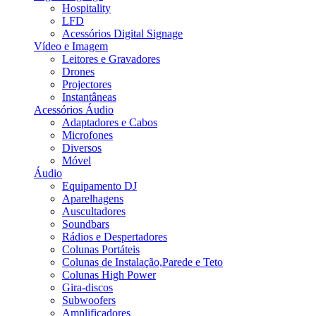
Hospitality
LFD
Acessórios Digital Signage
Vídeo e Imagem
Leitores e Gravadores
Drones
Projectores
Instantâneas
Acessórios Áudio
Adaptadores e Cabos
Microfones
Diversos
Móvel
Áudio
Equipamento DJ
Aparelhagens
Auscultadores
Soundbars
Rádios e Despertadores
Colunas Portáteis
Colunas de Instalação,Parede e Teto
Colunas High Power
Gira-discos
Subwoofers
Amplificadores