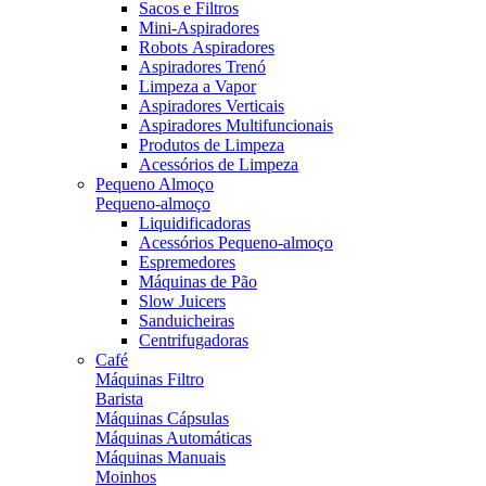
Sacos e Filtros
Mini-Aspiradores
Robots Aspiradores
Aspiradores Trenó
Limpeza a Vapor
Aspiradores Verticais
Aspiradores Multifuncionais
Produtos de Limpeza
Acessórios de Limpeza
Pequeno Almoço
Pequeno-almoço
Liquidificadoras
Acessórios Pequeno-almoço
Espremedores
Máquinas de Pão
Slow Juicers
Sanduicheiras
Centrifugadoras
Café
Máquinas Filtro
Barista
Máquinas Cápsulas
Máquinas Automáticas
Máquinas Manuais
Moinhos