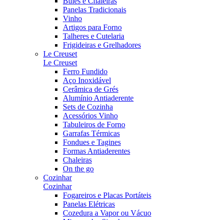
Bules e Chaleiras
Panelas Tradicionais
Vinho
Artigos para Forno
Talheres e Cutelaria
Frigideiras e Grelhadores
Le Creuset
Le Creuset
Ferro Fundido
Aço Inoxidável
Cerâmica de Grés
Alumínio Antiaderente
Sets de Cozinha
Acessórios Vinho
Tabuleiros de Forno
Garrafas Térmicas
Fondues e Tagines
Formas Antiaderentes
Chaleiras
On the go
Cozinhar
Cozinhar
Fogareiros e Placas Portáteis
Panelas Elétricas
Cozedura a Vapor ou Vácuo