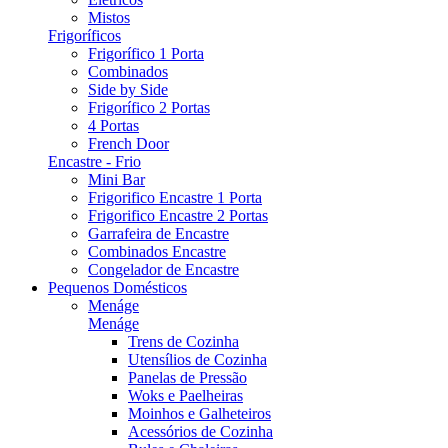
Mistos
Frigoríficos
Frigorífico 1 Porta
Combinados
Side by Side
Frigorífico 2 Portas
4 Portas
French Door
Encastre - Frio
Mini Bar
Frigorifico Encastre 1 Porta
Frigorifico Encastre 2 Portas
Garrafeira de Encastre
Combinados Encastre
Congelador de Encastre
Pequenos Domésticos
Menáge
Menáge
Trens de Cozinha
Utensílios de Cozinha
Panelas de Pressão
Woks e Paelheiras
Moinhos e Galheteiros
Acessórios de Cozinha