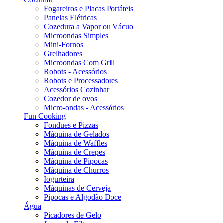
Fogareiros e Placas Portáteis
Panelas Elétricas
Cozedura a Vapor ou Vácuo
Microondas Simples
Mini-Fornos
Grelhadores
Microondas Com Grill
Robots - Acessórios
Robots e Processadores
Acessórios Cozinhar
Cozedor de ovos
Micro-ondas - Acessórios
Fun Cooking
Fondues e Pizzas
Máquina de Gelados
Máquina de Waffles
Máquina de Crepes
Máquina de Pipocas
Máquina de Churros
Iogurteira
Máquinas de Cerveja
Pipocas e Algodão Doce
Água
Picadores de Gelo