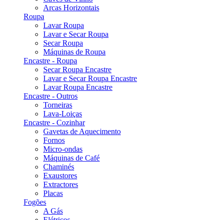
Arcas Horizontais
Roupa
Lavar Roupa
Lavar e Secar Roupa
Secar Roupa
Máquinas de Roupa
Encastre - Roupa
Secar Roupa Encastre
Lavar e Secar Roupa Encastre
Lavar Roupa Encastre
Encastre - Outros
Torneiras
Lava-Loiças
Encastre - Cozinhar
Gavetas de Aquecimento
Fornos
Micro-ondas
Máquinas de Café
Chaminés
Exaustores
Extractores
Placas
Fogões
A Gás
Elétricos