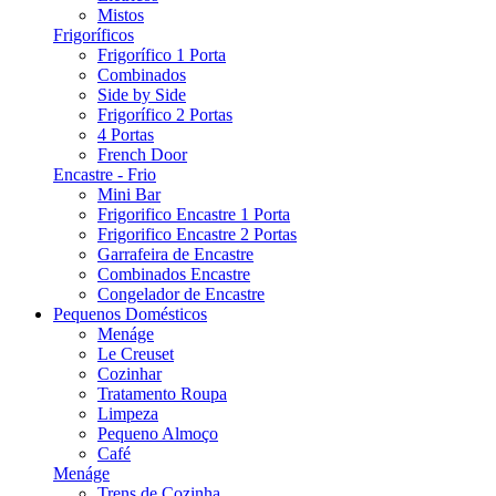
Mistos
Frigoríficos
Frigorífico 1 Porta
Combinados
Side by Side
Frigorífico 2 Portas
4 Portas
French Door
Encastre - Frio
Mini Bar
Frigorifico Encastre 1 Porta
Frigorifico Encastre 2 Portas
Garrafeira de Encastre
Combinados Encastre
Congelador de Encastre
Pequenos Domésticos
Menáge
Le Creuset
Cozinhar
Tratamento Roupa
Limpeza
Pequeno Almoço
Café
Menáge
Trens de Cozinha