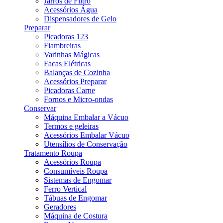
Jarros de Filtro
Acessórios Água
Dispensadores de Gelo
Preparar
Picadoras 123
Fiambreiras
Varinhas Mágicas
Facas Elétricas
Balanças de Cozinha
Acessórios Preparar
Picadoras Carne
Fornos e Micro-ondas
Conservar
Máquina Embalar a Vácuo
Termos e geleiras
Acessórios Embalar Vácuo
Utensílios de Conservação
Tratamento Roupa
Acessórios Roupa
Consumíveis Roupa
Sistemas de Engomar
Ferro Vertical
Tábuas de Engomar
Geradores
Máquina de Costura