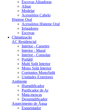
Escovas Alisadoras
Alisar
Modelar
Acessórios Cabelo
Higiene Oral
Acessórios Higiene Oral
Irrigadores
Escovas
Climatização
AC Residencial
Interior - Cassetes
Interior - Mural
Interior - Consolas
Portátil
Multi Split Interior
Mono Split Interior
Conjuntos MonoSplit
Unidades Exteriores
Ambiente
Humidificador
Purificador de Ar
Mata-moscas
Desumidificador
Aquecimento de Água
Esquentador