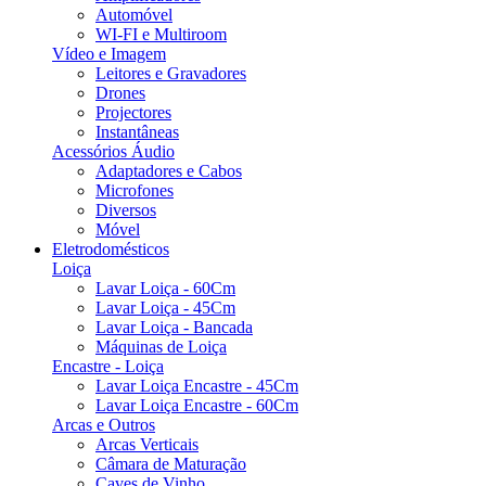
Automóvel
WI-FI e Multiroom
Vídeo e Imagem
Leitores e Gravadores
Drones
Projectores
Instantâneas
Acessórios Áudio
Adaptadores e Cabos
Microfones
Diversos
Móvel
Eletrodomésticos
Loiça
Lavar Loiça - 60Cm
Lavar Loiça - 45Cm
Lavar Loiça - Bancada
Máquinas de Loiça
Encastre - Loiça
Lavar Loiça Encastre - 45Cm
Lavar Loiça Encastre - 60Cm
Arcas e Outros
Arcas Verticais
Câmara de Maturação
Caves de Vinho