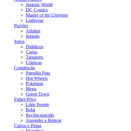
Jurassic World
DC Comics
Master of the Universe
Lightyear
Puzzles
Adultos
Infantis
Jogos
Didáticos
Cartas
Tabuleiro
Crianças
Construção
Patrulha Pata
Hot Wheels
Pokémon
Mega
Green Town
Fisher-Price
Little People
Bebé
Recém-nascido
Aprender a Brincar
Carros e Pistas
Matchbox