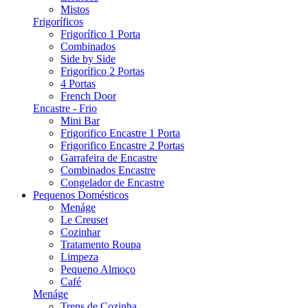
Mistos
Frigoríficos
Frigorífico 1 Porta
Combinados
Side by Side
Frigorífico 2 Portas
4 Portas
French Door
Encastre - Frio
Mini Bar
Frigorifico Encastre 1 Porta
Frigorifico Encastre 2 Portas
Garrafeira de Encastre
Combinados Encastre
Congelador de Encastre
Pequenos Domésticos
Menáge
Le Creuset
Cozinhar
Tratamento Roupa
Limpeza
Pequeno Almoço
Café
Menáge
Trens de Cozinha