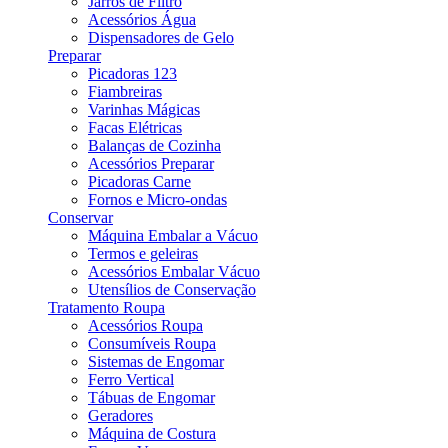
Jarros de Filtro
Acessórios Água
Dispensadores de Gelo
Preparar
Picadoras 123
Fiambreiras
Varinhas Mágicas
Facas Elétricas
Balanças de Cozinha
Acessórios Preparar
Picadoras Carne
Fornos e Micro-ondas
Conservar
Máquina Embalar a Vácuo
Termos e geleiras
Acessórios Embalar Vácuo
Utensílios de Conservação
Tratamento Roupa
Acessórios Roupa
Consumíveis Roupa
Sistemas de Engomar
Ferro Vertical
Tábuas de Engomar
Geradores
Máquina de Costura