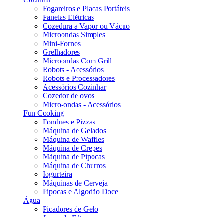
Fogareiros e Placas Portáteis
Panelas Elétricas
Cozedura a Vapor ou Vácuo
Microondas Simples
Mini-Fornos
Grelhadores
Microondas Com Grill
Robots - Acessórios
Robots e Processadores
Acessórios Cozinhar
Cozedor de ovos
Micro-ondas - Acessórios
Fun Cooking
Fondues e Pizzas
Máquina de Gelados
Máquina de Waffles
Máquina de Crepes
Máquina de Pipocas
Máquina de Churros
Iogurteira
Máquinas de Cerveja
Pipocas e Algodão Doce
Água
Picadores de Gelo