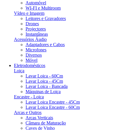
Automóvel
WI-FI e Multiroom
Vídeo e Imagem
Leitores e Gravadores
Drones
Projectores
Instantâneas
Acessórios Áudio
Adaptadores e Cabos
Microfones
Diversos
Móvel
Eletrodomésticos
Loiça
Lavar Loiça - 60Cm
Lavar Loiça - 45Cm
Lavar Loiça - Bancada
Máquinas de Loiça
Encastre - Loiça
Lavar Loiça Encastre - 45Cm
Lavar Loiça Encastre - 60Cm
Arcas e Outros
Arcas Verticais
Câmara de Maturação
Caves de Vinho