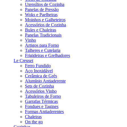
Utensílios de Cozinha
Panelas de Pressão
Woks e Paelheiras
Moinhos e Galheteiros
Acessórios de Cozinha
Bules e Chaleiras
Panelas Tradicionais
Vinho
Artigos para Forno
Talheres e Cutelaria
Frigideiras e Grelhadores
Le Creuset
Ferro Fundido
Aço Inoxidável
Cerâmica de Grés
Alumínio Antiaderente
Sets de Cozinha
Acessórios Vinho
Tabuleiros de Forno
Garrafas Térmicas
Fondues e Tagines
Formas Antiaderentes
Chaleiras
On the go
Cozinhar