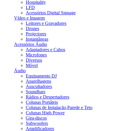
Hospitality
LFD
Acessórios Digital Signage
Vídeo e Imagem
Leitores e Gravadores
Drones
Projectores
Instantâneas
Acessórios Áudio
Adaptadores e Cabos
Microfones
Diversos
Móvel
Áudio
Equipamento DJ
Aparelhagens
Auscultadores
Soundbars
Rádios e Despertadores
Colunas Portáteis
Colunas de Instalação,Parede e Teto
Colunas High Power
Gira-discos
Subwoofers
Amplificadores