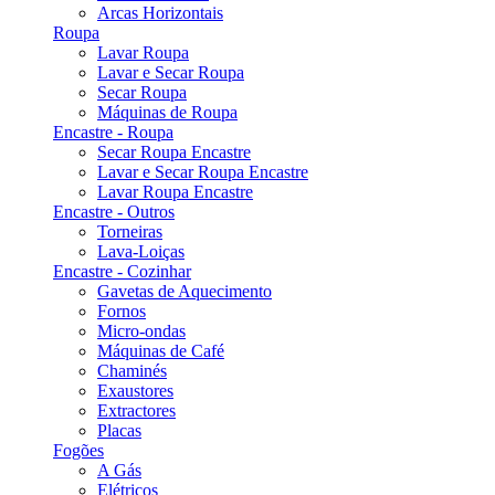
Arcas Horizontais
Roupa
Lavar Roupa
Lavar e Secar Roupa
Secar Roupa
Máquinas de Roupa
Encastre - Roupa
Secar Roupa Encastre
Lavar e Secar Roupa Encastre
Lavar Roupa Encastre
Encastre - Outros
Torneiras
Lava-Loiças
Encastre - Cozinhar
Gavetas de Aquecimento
Fornos
Micro-ondas
Máquinas de Café
Chaminés
Exaustores
Extractores
Placas
Fogões
A Gás
Elétricos