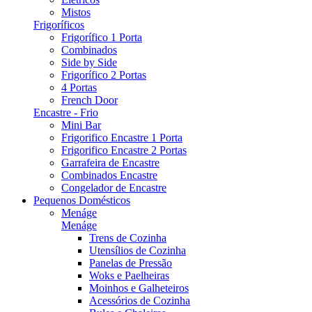
Mistos
Frigoríficos
Frigorífico 1 Porta
Combinados
Side by Side
Frigorífico 2 Portas
4 Portas
French Door
Encastre - Frio
Mini Bar
Frigorifico Encastre 1 Porta
Frigorifico Encastre 2 Portas
Garrafeira de Encastre
Combinados Encastre
Congelador de Encastre
Pequenos Domésticos
Menáge
Menáge
Trens de Cozinha
Utensílios de Cozinha
Panelas de Pressão
Woks e Paelheiras
Moinhos e Galheteiros
Acessórios de Cozinha