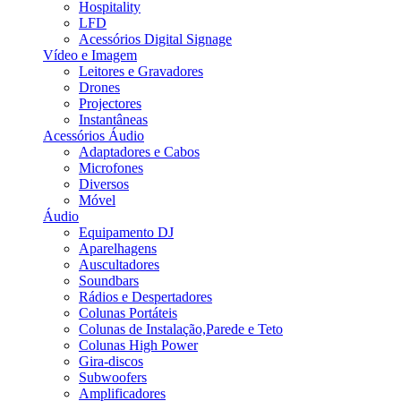
Hospitality
LFD
Acessórios Digital Signage
Vídeo e Imagem
Leitores e Gravadores
Drones
Projectores
Instantâneas
Acessórios Áudio
Adaptadores e Cabos
Microfones
Diversos
Móvel
Áudio
Equipamento DJ
Aparelhagens
Auscultadores
Soundbars
Rádios e Despertadores
Colunas Portáteis
Colunas de Instalação,Parede e Teto
Colunas High Power
Gira-discos
Subwoofers
Amplificadores