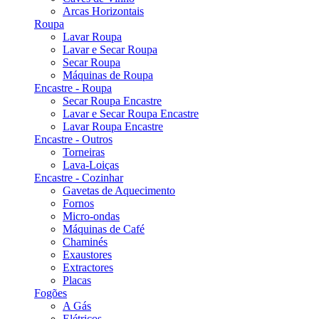
Arcas Horizontais
Roupa
Lavar Roupa
Lavar e Secar Roupa
Secar Roupa
Máquinas de Roupa
Encastre - Roupa
Secar Roupa Encastre
Lavar e Secar Roupa Encastre
Lavar Roupa Encastre
Encastre - Outros
Torneiras
Lava-Loiças
Encastre - Cozinhar
Gavetas de Aquecimento
Fornos
Micro-ondas
Máquinas de Café
Chaminés
Exaustores
Extractores
Placas
Fogões
A Gás
Elétricos