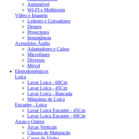
Automóvel
WI-FI e Multiroom
Vídeo e Imagem
Leitores e Gravadores
Drones
Projectores
Instantâneas
Acessórios Áudio
Adaptadores e Cabos
Microfones
Diversos
Móvel
Eletrodomésticos
Loiça
Lavar Loiça - 60Cm
Lavar Loiça - 45Cm
Lavar Loiça - Bancada
Máquinas de Loiça
Encastre - Loiça
Lavar Loiça Encastre - 45Cm
Lavar Loiça Encastre - 60Cm
Arcas e Outros
Arcas Verticais
Câmara de Maturação
Caves de Vinho