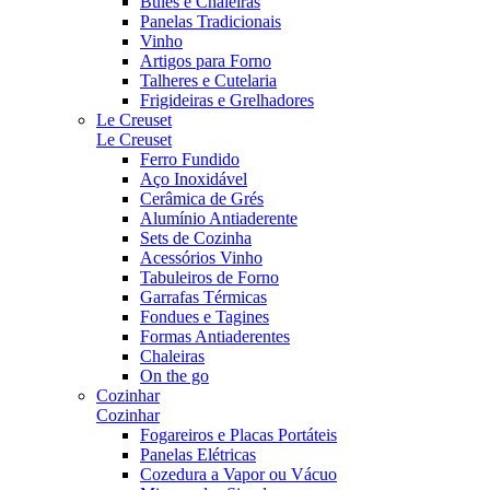
Bules e Chaleiras
Panelas Tradicionais
Vinho
Artigos para Forno
Talheres e Cutelaria
Frigideiras e Grelhadores
Le Creuset
Le Creuset
Ferro Fundido
Aço Inoxidável
Cerâmica de Grés
Alumínio Antiaderente
Sets de Cozinha
Acessórios Vinho
Tabuleiros de Forno
Garrafas Térmicas
Fondues e Tagines
Formas Antiaderentes
Chaleiras
On the go
Cozinhar
Cozinhar
Fogareiros e Placas Portáteis
Panelas Elétricas
Cozedura a Vapor ou Vácuo