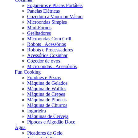
Fogareiros e Placas Portáteis
Panelas Elétricas
Cozedura a Vapor ou Vácuo
Microondas Simples
Mini-Fornos
Grelhadores
Microondas Com Grill
Robots - Acessórios
Robots e Processadores
Acessórios Cozinhar
Cozedor de ovos
Micro-ondas - Acessórios
Fun Cooking
Fondues e Pizzas
Máquina de Gelados
Máquina de Waffles
Máquina de Crepes
Máquina de Pipocas
Máquina de Churros
Iogurteira
Máquinas de Cerveja
Pipocas e Algodão Doce
Água
Picadores de Gelo