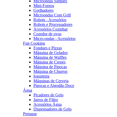
Microondas Simples
Mini-Fornos
Grelhadores
Microondas Com Grill
Robots - Acessórios
Robots e Processadores
Acessórios Cozinhar
Cozedor de ovos
Micro-ondas - Acessórios
Fun Cooking
Fondues e Pizzas
Máquina de Gelados
Máquina de Waffles
Máquina de Crepes
Máquina de Pipocas
Máquina de Churros
Iogurteira
Máquinas de Cerveja
Pipocas e Algodão Doce
Água
Picadores de Gelo
Jarros de Filtro
Acessórios Água
Dispensadores de Gelo
Preparar