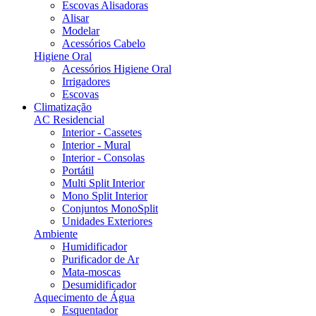
Escovas Alisadoras
Alisar
Modelar
Acessórios Cabelo
Higiene Oral
Acessórios Higiene Oral
Irrigadores
Escovas
Climatização
AC Residencial
Interior - Cassetes
Interior - Mural
Interior - Consolas
Portátil
Multi Split Interior
Mono Split Interior
Conjuntos MonoSplit
Unidades Exteriores
Ambiente
Humidificador
Purificador de Ar
Mata-moscas
Desumidificador
Aquecimento de Água
Esquentador