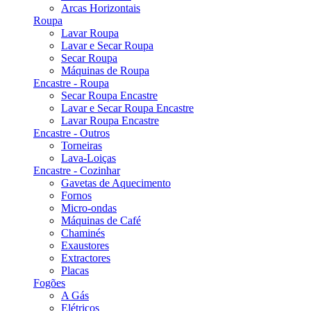
Arcas Horizontais
Roupa
Lavar Roupa
Lavar e Secar Roupa
Secar Roupa
Máquinas de Roupa
Encastre - Roupa
Secar Roupa Encastre
Lavar e Secar Roupa Encastre
Lavar Roupa Encastre
Encastre - Outros
Torneiras
Lava-Loiças
Encastre - Cozinhar
Gavetas de Aquecimento
Fornos
Micro-ondas
Máquinas de Café
Chaminés
Exaustores
Extractores
Placas
Fogões
A Gás
Elétricos