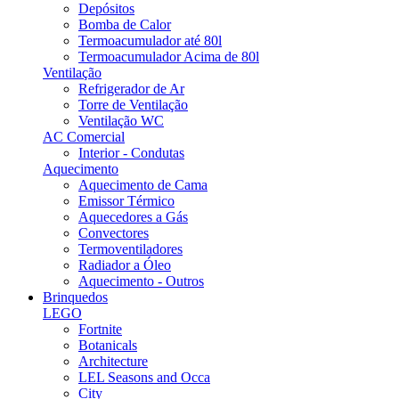
Depósitos
Bomba de Calor
Termoacumulador até 80l
Termoacumulador Acima de 80l
Ventilação
Refrigerador de Ar
Torre de Ventilação
Ventilação WC
AC Comercial
Interior - Condutas
Aquecimento
Aquecimento de Cama
Emissor Térmico
Aquecedores a Gás
Convectores
Termoventiladores
Radiador a Óleo
Aquecimento - Outros
Brinquedos
LEGO
Fortnite
Botanicals
Architecture
LEL Seasons and Occa
City