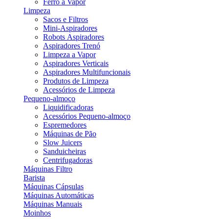
Ferro a Vapor
Limpeza
Sacos e Filtros
Mini-Aspiradores
Robots Aspiradores
Aspiradores Trenó
Limpeza a Vapor
Aspiradores Verticais
Aspiradores Multifuncionais
Produtos de Limpeza
Acessórios de Limpeza
Pequeno-almoço
Liquidificadoras
Acessórios Pequeno-almoço
Espremedores
Máquinas de Pão
Slow Juicers
Sanduicheiras
Centrifugadoras
Máquinas Filtro
Barista
Máquinas Cápsulas
Máquinas Automáticas
Máquinas Manuais
Moinhos