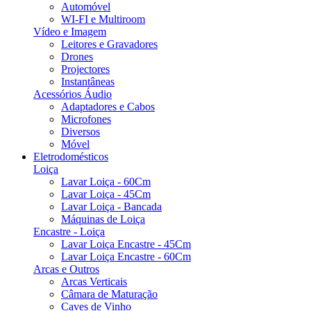
Automóvel
WI-FI e Multiroom
Vídeo e Imagem
Leitores e Gravadores
Drones
Projectores
Instantâneas
Acessórios Áudio
Adaptadores e Cabos
Microfones
Diversos
Móvel
Eletrodomésticos
Loiça
Lavar Loiça - 60Cm
Lavar Loiça - 45Cm
Lavar Loiça - Bancada
Máquinas de Loiça
Encastre - Loiça
Lavar Loiça Encastre - 45Cm
Lavar Loiça Encastre - 60Cm
Arcas e Outros
Arcas Verticais
Câmara de Maturação
Caves de Vinho