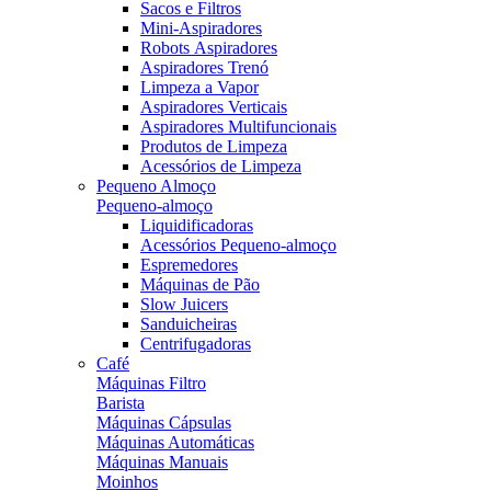
Sacos e Filtros
Mini-Aspiradores
Robots Aspiradores
Aspiradores Trenó
Limpeza a Vapor
Aspiradores Verticais
Aspiradores Multifuncionais
Produtos de Limpeza
Acessórios de Limpeza
Pequeno Almoço
Pequeno-almoço
Liquidificadoras
Acessórios Pequeno-almoço
Espremedores
Máquinas de Pão
Slow Juicers
Sanduicheiras
Centrifugadoras
Café
Máquinas Filtro
Barista
Máquinas Cápsulas
Máquinas Automáticas
Máquinas Manuais
Moinhos