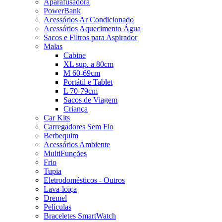
Aparafusadora
PowerBank
Acessórios Ar Condicionado
Acessórios Aquecimento Água
Sacos e Filtros para Aspirador
Malas
Cabine
XL sup. a 80cm
M 60-69cm
Portátil e Tablet
L 70-79cm
Sacos de Viagem
Criança
Car Kits
Carregadores Sem Fio
Berbequim
Acessórios Ambiente
MultiFunções
Frio
Tupia
Eletrodomésticos - Outros
Lava-loiça
Dremel
Películas
Braceletes SmartWatch