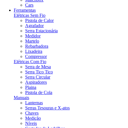
Cars
Ferramentas
Elétricas Sem Fio
Pistola de Calor
Agrafador
Serra Estacionária
Medidor
Martelo
Rebarbadora
Lixadeira
Compressor
Elétricas Com Fio
Serra de Mesa
Serra Tico Tico
Serra Circular
Aspiradores
Plaina
Pistola de Cola
Manuais
Lanternas
Serras Tesouras e X-atos
Chaves
Medição
Níveis