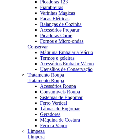
Picadoras 123
Fiambreiras
Varinhas Mágicas
Facas Elétricas
Balanças de Cozinha
Acessórios Preparar
Picadoras Carne
Fornos e Micro-ondas
Conservar
Máquina Embalar a Vácuo
Termos e geleiras
Acessórios Embalar Vácuo
Utensílios de Conservação
Tratamento Roupa
Tratamento Roupa
Acessórios Roupa
Consumíveis Roupa
Sistemas de Engomar
Ferro Vertical
Tábuas de Engomar
Geradores
Máquina de Costura
Ferro a Vapor
Limpeza
Limpeza