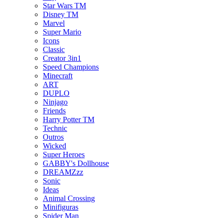
Star Wars TM
Disney TM
Marvel
Super Mario
Icons
Classic
Creator 3in1
Speed Champions
Minecraft
ART
DUPLO
Ninjago
Friends
Harry Potter TM
Technic
Outros
Wicked
Super Heroes
GABBY's Dollhouse
DREAMZzz
Sonic
Ideas
Animal Crossing
Minifiguras
Spider Man