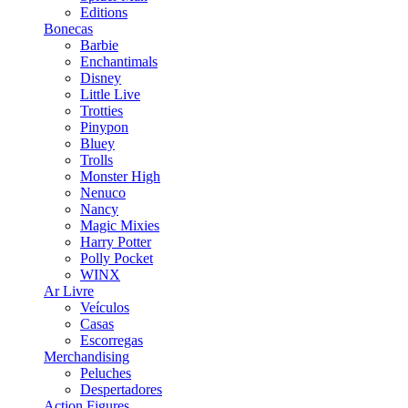
Editions
Bonecas
Barbie
Enchantimals
Disney
Little Live
Trotties
Pinypon
Bluey
Trolls
Monster High
Nenuco
Nancy
Magic Mixies
Harry Potter
Polly Pocket
WINX
Ar Livre
Veículos
Casas
Escorregas
Merchandising
Peluches
Despertadores
Action Figures