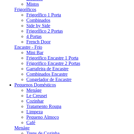
Mistos
Frigoríficos
Frigorífico 1 Porta
Combinados
Side by Side
Frigorífico 2 Portas
4 Portas
French Door
Encastre - Frio
Mini Bar
Frigorifico Encastre 1 Porta
Frigorifico Encastre 2 Portas
Garrafeira de Encastre
Combinados Encastre
Congelador de Encastre
Pequenos Domésticos
Menáge
Le Creuset
Cozinhar
Tratamento Roupa
Limpeza
Pequeno Almoço
Café
Menáge
Trens de Cozinha