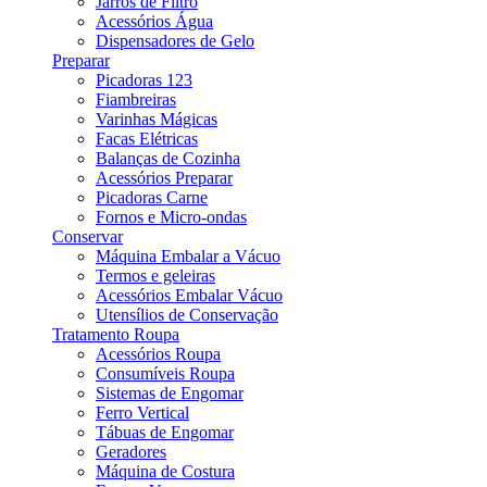
Jarros de Filtro
Acessórios Água
Dispensadores de Gelo
Preparar
Picadoras 123
Fiambreiras
Varinhas Mágicas
Facas Elétricas
Balanças de Cozinha
Acessórios Preparar
Picadoras Carne
Fornos e Micro-ondas
Conservar
Máquina Embalar a Vácuo
Termos e geleiras
Acessórios Embalar Vácuo
Utensílios de Conservação
Tratamento Roupa
Acessórios Roupa
Consumíveis Roupa
Sistemas de Engomar
Ferro Vertical
Tábuas de Engomar
Geradores
Máquina de Costura