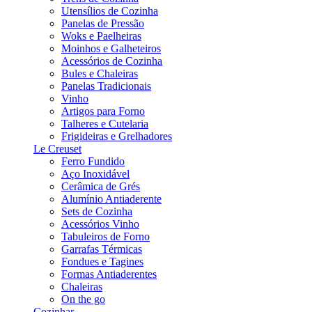
Utensílios de Cozinha
Panelas de Pressão
Woks e Paelheiras
Moinhos e Galheteiros
Acessórios de Cozinha
Bules e Chaleiras
Panelas Tradicionais
Vinho
Artigos para Forno
Talheres e Cutelaria
Frigideiras e Grelhadores
Le Creuset
Ferro Fundido
Aço Inoxidável
Cerâmica de Grés
Alumínio Antiaderente
Sets de Cozinha
Acessórios Vinho
Tabuleiros de Forno
Garrafas Térmicas
Fondues e Tagines
Formas Antiaderentes
Chaleiras
On the go
Cozinhar