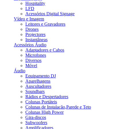
Hospitality
LFD
Acessórios Digital Signage
Vídeo e Imagem
Leitores e Gravadores
Drones
Projectores
Instantâneas
Acessórios Áudio
Adaptadores e Cabos
Microfones
Diversos
Móvel
Áudio
Equipamento DJ
Aparelhagens
Auscultadores
Soundbars
Rádios e Despertadores
Colunas Portáteis
Colunas de Instalação,Parede e Teto
Colunas High Power
Gira-discos
Subwoofers
Amplificadores