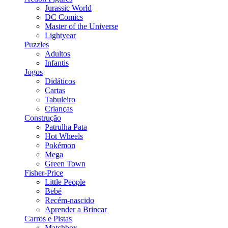
Jurassic World
DC Comics
Master of the Universe
Lightyear
Puzzles
Adultos
Infantis
Jogos
Didáticos
Cartas
Tabuleiro
Crianças
Construção
Patrulha Pata
Hot Wheels
Pokémon
Mega
Green Town
Fisher-Price
Little People
Bebé
Recém-nascido
Aprender a Brincar
Carros e Pistas
Matchbox