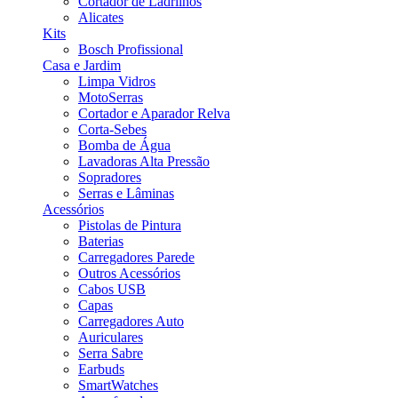
Cortador de Ladrilhos
Alicates
Kits
Bosch Profissional
Casa e Jardim
Limpa Vidros
MotoSerras
Cortador e Aparador Relva
Corta-Sebes
Bomba de Água
Lavadoras Alta Pressão
Sopradores
Serras e Lâminas
Acessórios
Pistolas de Pintura
Baterias
Carregadores Parede
Outros Acessórios
Cabos USB
Capas
Carregadores Auto
Auriculares
Serra Sabre
Earbuds
SmartWatches