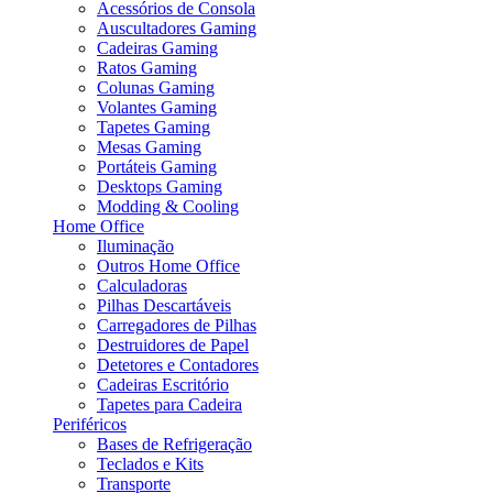
Acessórios de Consola
Auscultadores Gaming
Cadeiras Gaming
Ratos Gaming
Colunas Gaming
Volantes Gaming
Tapetes Gaming
Mesas Gaming
Portáteis Gaming
Desktops Gaming
Modding & Cooling
Home Office
Iluminação
Outros Home Office
Calculadoras
Pilhas Descartáveis
Carregadores de Pilhas
Destruidores de Papel
Detetores e Contadores
Cadeiras Escritório
Tapetes para Cadeira
Periféricos
Bases de Refrigeração
Teclados e Kits
Transporte