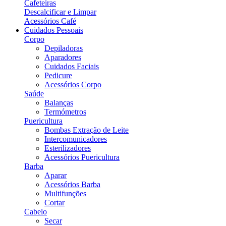
Cafeteiras
Descalcificar e Limpar
Acessórios Café
Cuidados Pessoais
Corpo
Depiladoras
Aparadores
Cuidados Faciais
Pedicure
Acessórios Corpo
Saúde
Balanças
Termómetros
Puericultura
Bombas Extração de Leite
Intercomunicadores
Esterilizadores
Acessórios Puericultura
Barba
Aparar
Acessórios Barba
Multifunções
Cortar
Cabelo
Secar