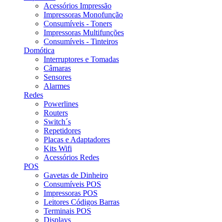
Acessórios Impressão
Impressoras Monofunção
Consumíveis - Toners
Impressoras Multifunções
Consumíveis - Tinteiros
Domótica
Interruptores e Tomadas
Câmaras
Sensores
Alarmes
Redes
Powerlines
Routers
Switch´s
Repetidores
Placas e Adaptadores
Kits Wifi
Acessórios Redes
POS
Gavetas de Dinheiro
Consumíveis POS
Impressoras POS
Leitores Códigos Barras
Terminais POS
Displays