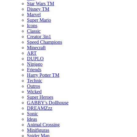
Star Wars TM
Disney TM
Marvel
Super Mario
Icons
Classic
Creator 3in1
Speed Champions
Minecraft
ART
DUPLO
Ninjago
Friends
Harry Potter TM
Technic
Outros
Wicked
Super Heroes
GABBY's Dollhouse
DREAMZzz
Sonic
Ideas
Animal Crossing
Minifiguras
Spider Man