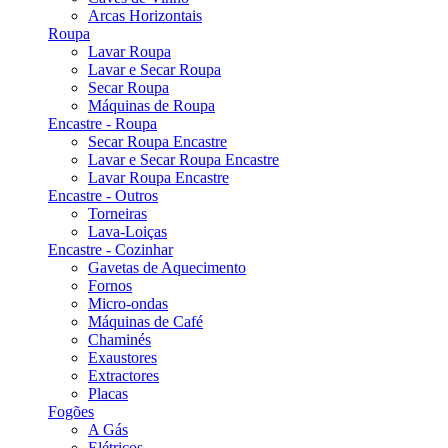
Arcas Horizontais
Roupa
Lavar Roupa
Lavar e Secar Roupa
Secar Roupa
Máquinas de Roupa
Encastre - Roupa
Secar Roupa Encastre
Lavar e Secar Roupa Encastre
Lavar Roupa Encastre
Encastre - Outros
Torneiras
Lava-Loiças
Encastre - Cozinhar
Gavetas de Aquecimento
Fornos
Micro-ondas
Máquinas de Café
Chaminés
Exaustores
Extractores
Placas
Fogões
A Gás
Elétricos