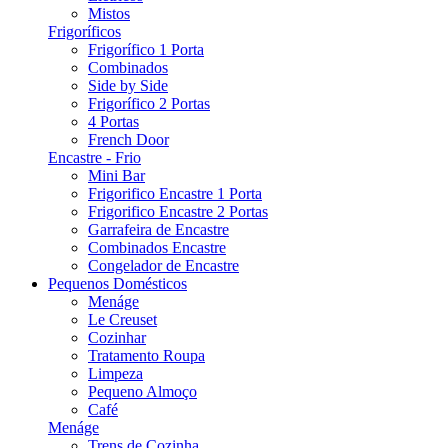
Mistos
Frigoríficos
Frigorífico 1 Porta
Combinados
Side by Side
Frigorífico 2 Portas
4 Portas
French Door
Encastre - Frio
Mini Bar
Frigorifico Encastre 1 Porta
Frigorifico Encastre 2 Portas
Garrafeira de Encastre
Combinados Encastre
Congelador de Encastre
Pequenos Domésticos
Menáge
Le Creuset
Cozinhar
Tratamento Roupa
Limpeza
Pequeno Almoço
Café
Menáge
Trens de Cozinha