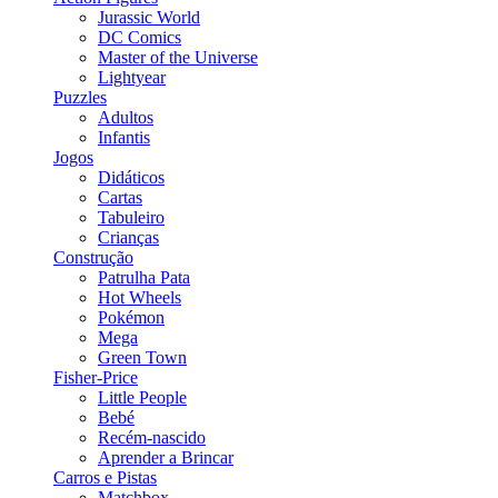
Jurassic World
DC Comics
Master of the Universe
Lightyear
Puzzles
Adultos
Infantis
Jogos
Didáticos
Cartas
Tabuleiro
Crianças
Construção
Patrulha Pata
Hot Wheels
Pokémon
Mega
Green Town
Fisher-Price
Little People
Bebé
Recém-nascido
Aprender a Brincar
Carros e Pistas
Matchbox