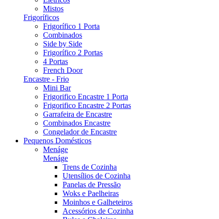
Mistos
Frigoríficos
Frigorífico 1 Porta
Combinados
Side by Side
Frigorífico 2 Portas
4 Portas
French Door
Encastre - Frio
Mini Bar
Frigorifico Encastre 1 Porta
Frigorifico Encastre 2 Portas
Garrafeira de Encastre
Combinados Encastre
Congelador de Encastre
Pequenos Domésticos
Menáge
Menáge
Trens de Cozinha
Utensílios de Cozinha
Panelas de Pressão
Woks e Paelheiras
Moinhos e Galheteiros
Acessórios de Cozinha