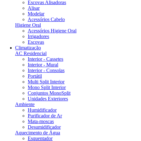
Escovas Alisadoras
Alisar
Modelar
Acessórios Cabelo
Higiene Oral
Acessórios Higiene Oral
Irrigadores
Escovas
Climatização
AC Residencial
Interior - Cassetes
Interior - Mural
Interior - Consolas
Portátil
Multi Split Interior
Mono Split Interior
Conjuntos MonoSplit
Unidades Exteriores
Ambiente
Humidificador
Purificador de Ar
Mata-moscas
Desumidificador
Aquecimento de Água
Esquentador