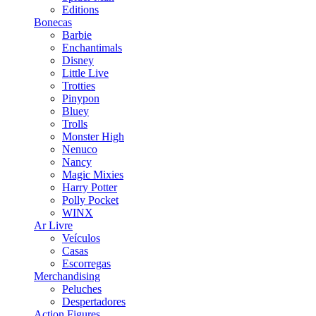
Editions
Bonecas
Barbie
Enchantimals
Disney
Little Live
Trotties
Pinypon
Bluey
Trolls
Monster High
Nenuco
Nancy
Magic Mixies
Harry Potter
Polly Pocket
WINX
Ar Livre
Veículos
Casas
Escorregas
Merchandising
Peluches
Despertadores
Action Figures