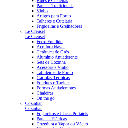
Bules e Chaleiras
Panelas Tradicionais
Vinho
Artigos para Forno
Talheres e Cutelaria
Frigideiras e Grelhadores
Le Creuset
Le Creuset
Ferro Fundido
Aço Inoxidável
Cerâmica de Grés
Alumínio Antiaderente
Sets de Cozinha
Acessórios Vinho
Tabuleiros de Forno
Garrafas Térmicas
Fondues e Tagines
Formas Antiaderentes
Chaleiras
On the go
Cozinhar
Cozinhar
Fogareiros e Placas Portáteis
Panelas Elétricas
Cozedura a Vapor ou Vácuo