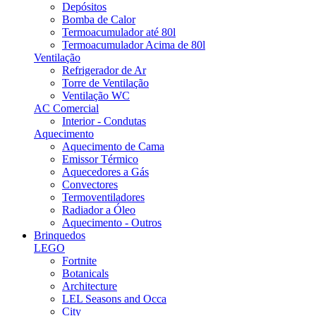
Depósitos
Bomba de Calor
Termoacumulador até 80l
Termoacumulador Acima de 80l
Ventilação
Refrigerador de Ar
Torre de Ventilação
Ventilação WC
AC Comercial
Interior - Condutas
Aquecimento
Aquecimento de Cama
Emissor Térmico
Aquecedores a Gás
Convectores
Termoventiladores
Radiador a Óleo
Aquecimento - Outros
Brinquedos
LEGO
Fortnite
Botanicals
Architecture
LEL Seasons and Occa
City