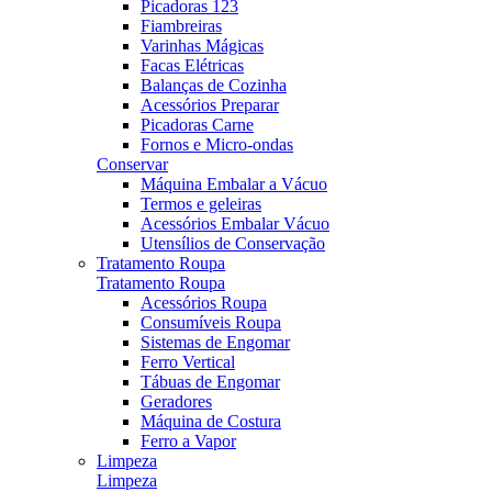
Picadoras 123
Fiambreiras
Varinhas Mágicas
Facas Elétricas
Balanças de Cozinha
Acessórios Preparar
Picadoras Carne
Fornos e Micro-ondas
Conservar
Máquina Embalar a Vácuo
Termos e geleiras
Acessórios Embalar Vácuo
Utensílios de Conservação
Tratamento Roupa
Tratamento Roupa
Acessórios Roupa
Consumíveis Roupa
Sistemas de Engomar
Ferro Vertical
Tábuas de Engomar
Geradores
Máquina de Costura
Ferro a Vapor
Limpeza
Limpeza