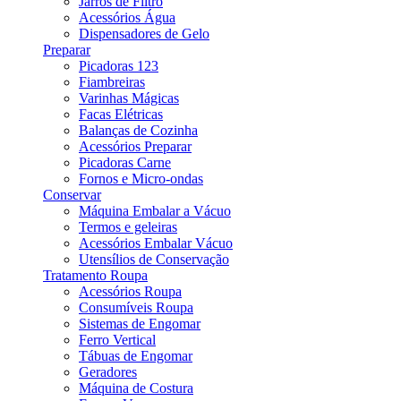
Jarros de Filtro
Acessórios Água
Dispensadores de Gelo
Preparar
Picadoras 123
Fiambreiras
Varinhas Mágicas
Facas Elétricas
Balanças de Cozinha
Acessórios Preparar
Picadoras Carne
Fornos e Micro-ondas
Conservar
Máquina Embalar a Vácuo
Termos e geleiras
Acessórios Embalar Vácuo
Utensílios de Conservação
Tratamento Roupa
Acessórios Roupa
Consumíveis Roupa
Sistemas de Engomar
Ferro Vertical
Tábuas de Engomar
Geradores
Máquina de Costura