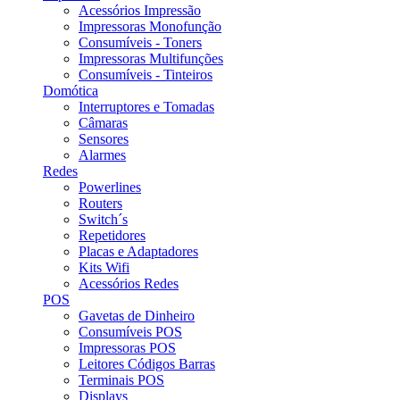
Acessórios Impressão
Impressoras Monofunção
Consumíveis - Toners
Impressoras Multifunções
Consumíveis - Tinteiros
Domótica
Interruptores e Tomadas
Câmaras
Sensores
Alarmes
Redes
Powerlines
Routers
Switch´s
Repetidores
Placas e Adaptadores
Kits Wifi
Acessórios Redes
POS
Gavetas de Dinheiro
Consumíveis POS
Impressoras POS
Leitores Códigos Barras
Terminais POS
Displays