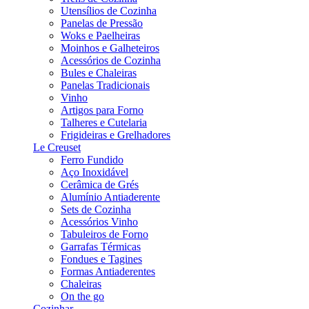
Utensílios de Cozinha
Panelas de Pressão
Woks e Paelheiras
Moinhos e Galheteiros
Acessórios de Cozinha
Bules e Chaleiras
Panelas Tradicionais
Vinho
Artigos para Forno
Talheres e Cutelaria
Frigideiras e Grelhadores
Le Creuset
Ferro Fundido
Aço Inoxidável
Cerâmica de Grés
Alumínio Antiaderente
Sets de Cozinha
Acessórios Vinho
Tabuleiros de Forno
Garrafas Térmicas
Fondues e Tagines
Formas Antiaderentes
Chaleiras
On the go
Cozinhar