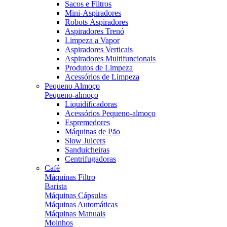
Sacos e Filtros
Mini-Aspiradores
Robots Aspiradores
Aspiradores Trenó
Limpeza a Vapor
Aspiradores Verticais
Aspiradores Multifuncionais
Produtos de Limpeza
Acessórios de Limpeza
Pequeno Almoço
Pequeno-almoço
Liquidificadoras
Acessórios Pequeno-almoço
Espremedores
Máquinas de Pão
Slow Juicers
Sanduicheiras
Centrifugadoras
Café
Máquinas Filtro
Barista
Máquinas Cápsulas
Máquinas Automáticas
Máquinas Manuais
Moinhos