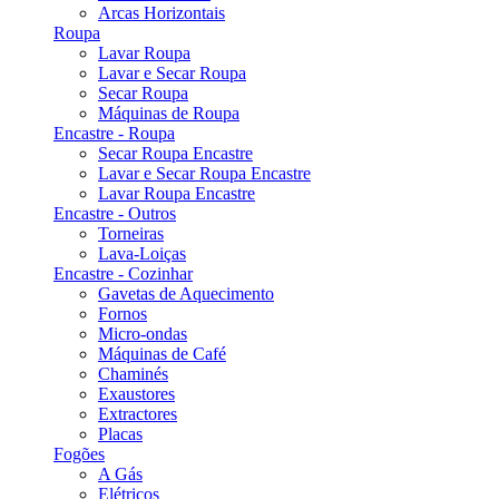
Arcas Horizontais
Roupa
Lavar Roupa
Lavar e Secar Roupa
Secar Roupa
Máquinas de Roupa
Encastre - Roupa
Secar Roupa Encastre
Lavar e Secar Roupa Encastre
Lavar Roupa Encastre
Encastre - Outros
Torneiras
Lava-Loiças
Encastre - Cozinhar
Gavetas de Aquecimento
Fornos
Micro-ondas
Máquinas de Café
Chaminés
Exaustores
Extractores
Placas
Fogões
A Gás
Elétricos