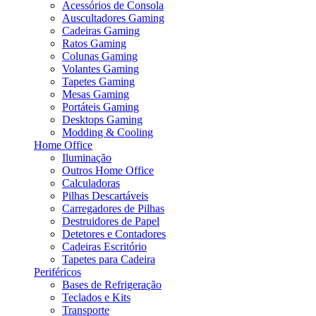
Acessórios de Consola
Auscultadores Gaming
Cadeiras Gaming
Ratos Gaming
Colunas Gaming
Volantes Gaming
Tapetes Gaming
Mesas Gaming
Portáteis Gaming
Desktops Gaming
Modding & Cooling
Home Office
Iluminação
Outros Home Office
Calculadoras
Pilhas Descartáveis
Carregadores de Pilhas
Destruidores de Papel
Detetores e Contadores
Cadeiras Escritório
Tapetes para Cadeira
Periféricos
Bases de Refrigeração
Teclados e Kits
Transporte