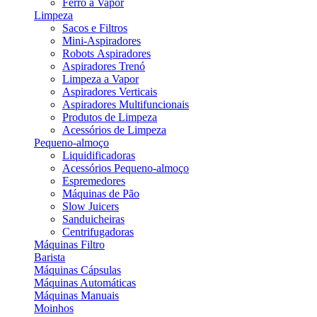
Ferro a Vapor
Limpeza
Sacos e Filtros
Mini-Aspiradores
Robots Aspiradores
Aspiradores Trenó
Limpeza a Vapor
Aspiradores Verticais
Aspiradores Multifuncionais
Produtos de Limpeza
Acessórios de Limpeza
Pequeno-almoço
Liquidificadoras
Acessórios Pequeno-almoço
Espremedores
Máquinas de Pão
Slow Juicers
Sanduicheiras
Centrifugadoras
Máquinas Filtro
Barista
Máquinas Cápsulas
Máquinas Automáticas
Máquinas Manuais
Moinhos