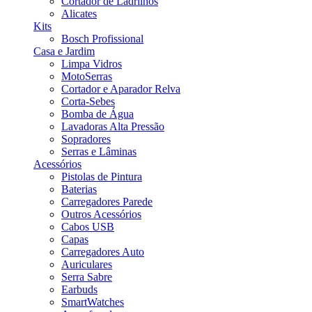
Cortador de Ladrilhos
Alicates
Kits
Bosch Profissional
Casa e Jardim
Limpa Vidros
MotoSerras
Cortador e Aparador Relva
Corta-Sebes
Bomba de Água
Lavadoras Alta Pressão
Sopradores
Serras e Lâminas
Acessórios
Pistolas de Pintura
Baterias
Carregadores Parede
Outros Acessórios
Cabos USB
Capas
Carregadores Auto
Auriculares
Serra Sabre
Earbuds
SmartWatches