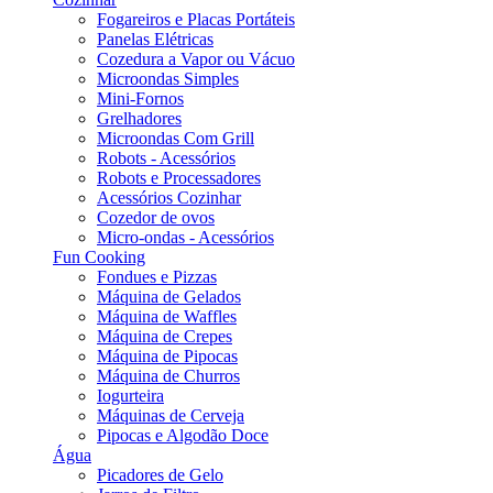
Fogareiros e Placas Portáteis
Panelas Elétricas
Cozedura a Vapor ou Vácuo
Microondas Simples
Mini-Fornos
Grelhadores
Microondas Com Grill
Robots - Acessórios
Robots e Processadores
Acessórios Cozinhar
Cozedor de ovos
Micro-ondas - Acessórios
Fun Cooking
Fondues e Pizzas
Máquina de Gelados
Máquina de Waffles
Máquina de Crepes
Máquina de Pipocas
Máquina de Churros
Iogurteira
Máquinas de Cerveja
Pipocas e Algodão Doce
Água
Picadores de Gelo