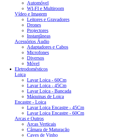
Automóvel
WI-FI e Multiroom
Vídeo e Imagem
Leitores e Gravadores
Drones
Projectores
Instantâneas
Acessórios Áudio
Adaptadores e Cabos
Microfones
Diversos
Móvel
Eletrodomésticos
Loiça
Lavar Loiça - 60Cm
Lavar Loiça - 45Cm
Lavar Loiça - Bancada
Máquinas de Loiça
Encastre - Loiça
Lavar Loiça Encastre - 45Cm
Lavar Loiça Encastre - 60Cm
Arcas e Outros
Arcas Verticais
Câmara de Maturação
Caves de Vinho