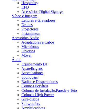
Hospitality
LFD
Acessórios Digital Signage
Vídeo e Imagem
Leitores e Gravadores
Drones
Projectores
Instantâneas
Acessórios Áudio
Adaptadores e Cabos
Microfones
Diversos
Móvel
Áudio
Equipamento DJ
Aparelhagens
Auscultadores
Soundbars
Rádios e Despertadores
Colunas Portáteis
Colunas de Instalação,Parede e Teto
Colunas High Power
Gira-discos
Subwoofers
Amplificadores