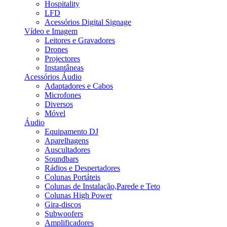
Hospitality
LFD
Acessórios Digital Signage
Vídeo e Imagem
Leitores e Gravadores
Drones
Projectores
Instantâneas
Acessórios Áudio
Adaptadores e Cabos
Microfones
Diversos
Móvel
Áudio
Equipamento DJ
Aparelhagens
Auscultadores
Soundbars
Rádios e Despertadores
Colunas Portáteis
Colunas de Instalação,Parede e Teto
Colunas High Power
Gira-discos
Subwoofers
Amplificadores