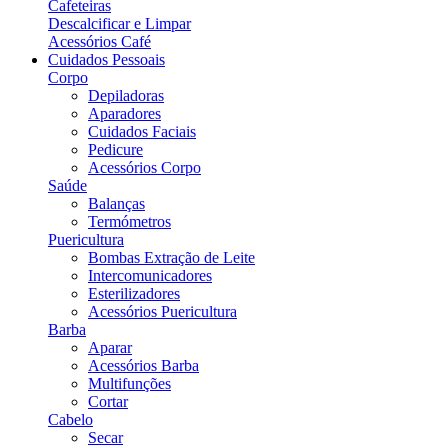
Cafeteiras
Descalcificar e Limpar
Acessórios Café
Cuidados Pessoais
Corpo
Depiladoras
Aparadores
Cuidados Faciais
Pedicure
Acessórios Corpo
Saúde
Balanças
Termómetros
Puericultura
Bombas Extração de Leite
Intercomunicadores
Esterilizadores
Acessórios Puericultura
Barba
Aparar
Acessórios Barba
Multifunções
Cortar
Cabelo
Secar