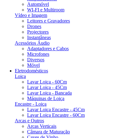
Automóvel
WI-FI e Multiroom
Vídeo e Imagem
Leitores e Gravadores
Drones
Projectores
Instantâneas
Acessórios Áudio
Adaptadores e Cabos
Microfones
Diversos
Móvel
Eletrodomésticos
Loiça
Lavar Loiça - 60Cm
Lavar Loiça - 45Cm
Lavar Loiça - Bancada
Máquinas de Loiça
Encastre - Loiça
Lavar Loiça Encastre - 45Cm
Lavar Loiça Encastre - 60Cm
Arcas e Outros
Arcas Verticais
Câmara de Maturação
Caves de Vinho