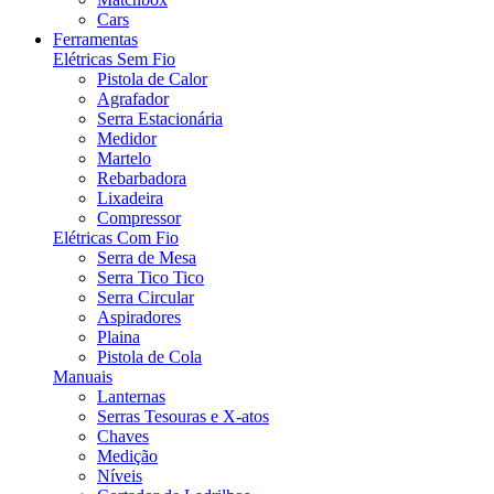
Cars
Ferramentas
Elétricas Sem Fio
Pistola de Calor
Agrafador
Serra Estacionária
Medidor
Martelo
Rebarbadora
Lixadeira
Compressor
Elétricas Com Fio
Serra de Mesa
Serra Tico Tico
Serra Circular
Aspiradores
Plaina
Pistola de Cola
Manuais
Lanternas
Serras Tesouras e X-atos
Chaves
Medição
Níveis