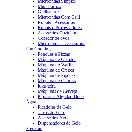
Microondas Simples
Mini-Fornos
Grelhadores
Microondas Com Grill
Robots - Acessórios
Robots e Processadores
Acessórios Cozinhar
Cozedor de ovos
Micro-ondas - Acessórios
Fun Cooking
Fondues e Pizzas
Máquina de Gelados
Máquina de Waffles
Máquina de Crepes
Máquina de Pipocas
Máquina de Churros
Iogurteira
Máquinas de Cerveja
Pipocas e Algodão Doce
Água
Picadores de Gelo
Jarros de Filtro
Acessórios Água
Dispensadores de Gelo
Preparar