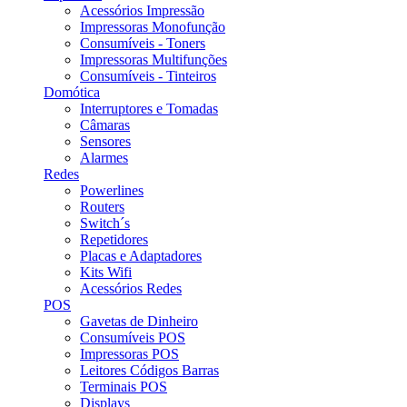
Acessórios Impressão
Impressoras Monofunção
Consumíveis - Toners
Impressoras Multifunções
Consumíveis - Tinteiros
Domótica
Interruptores e Tomadas
Câmaras
Sensores
Alarmes
Redes
Powerlines
Routers
Switch´s
Repetidores
Placas e Adaptadores
Kits Wifi
Acessórios Redes
POS
Gavetas de Dinheiro
Consumíveis POS
Impressoras POS
Leitores Códigos Barras
Terminais POS
Displays