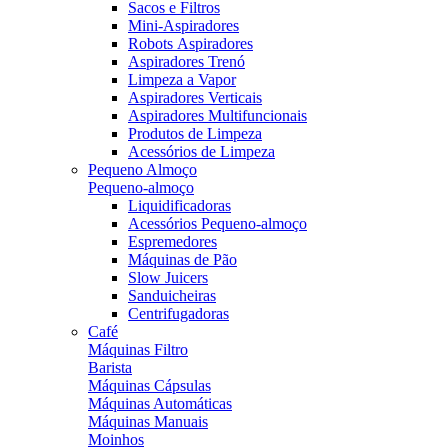
Sacos e Filtros
Mini-Aspiradores
Robots Aspiradores
Aspiradores Trenó
Limpeza a Vapor
Aspiradores Verticais
Aspiradores Multifuncionais
Produtos de Limpeza
Acessórios de Limpeza
Pequeno Almoço
Pequeno-almoço
Liquidificadoras
Acessórios Pequeno-almoço
Espremedores
Máquinas de Pão
Slow Juicers
Sanduicheiras
Centrifugadoras
Café
Máquinas Filtro
Barista
Máquinas Cápsulas
Máquinas Automáticas
Máquinas Manuais
Moinhos