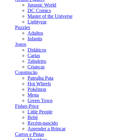
Jurassic World
DC Comics
Master of the Universe
Lightyear
Puzzles
Adultos
Infantis
Jogos
Didáticos
Cartas
Tabuleiro
Crianças
Construção
Patrulha Pata
Hot Wheels
Pokémon
Mega
Green Town
Fisher-Price
Little People
Bebé
Recém-nascido
Aprender a Brincar
Carros e Pistas
Matchbox