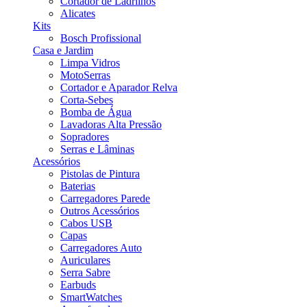
Cortador de Ladrilhos
Alicates
Kits
Bosch Profissional
Casa e Jardim
Limpa Vidros
MotoSerras
Cortador e Aparador Relva
Corta-Sebes
Bomba de Água
Lavadoras Alta Pressão
Sopradores
Serras e Lâminas
Acessórios
Pistolas de Pintura
Baterias
Carregadores Parede
Outros Acessórios
Cabos USB
Capas
Carregadores Auto
Auriculares
Serra Sabre
Earbuds
SmartWatches