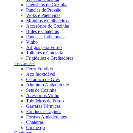
Utensílios de Cozinha
Panelas de Pressão
Woks e Paelheiras
Moinhos e Galheteiros
Acessórios de Cozinha
Bules e Chaleiras
Panelas Tradicionais
Vinho
Artigos para Forno
Talheres e Cutelaria
Frigideiras e Grelhadores
Le Creuset
Ferro Fundido
Aço Inoxidável
Cerâmica de Grés
Alumínio Antiaderente
Sets de Cozinha
Acessórios Vinho
Tabuleiros de Forno
Garrafas Térmicas
Fondues e Tagines
Formas Antiaderentes
Chaleiras
On the go
Cozinhar