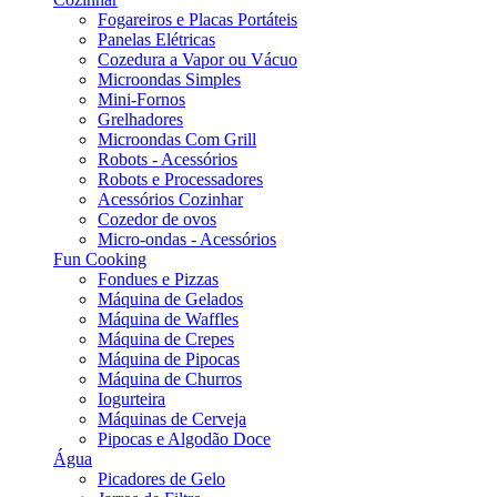
Fogareiros e Placas Portáteis
Panelas Elétricas
Cozedura a Vapor ou Vácuo
Microondas Simples
Mini-Fornos
Grelhadores
Microondas Com Grill
Robots - Acessórios
Robots e Processadores
Acessórios Cozinhar
Cozedor de ovos
Micro-ondas - Acessórios
Fun Cooking
Fondues e Pizzas
Máquina de Gelados
Máquina de Waffles
Máquina de Crepes
Máquina de Pipocas
Máquina de Churros
Iogurteira
Máquinas de Cerveja
Pipocas e Algodão Doce
Água
Picadores de Gelo