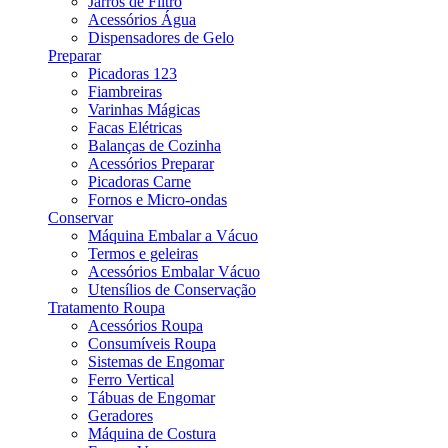
Jarros de Filtro
Acessórios Água
Dispensadores de Gelo
Preparar
Picadoras 123
Fiambreiras
Varinhas Mágicas
Facas Elétricas
Balanças de Cozinha
Acessórios Preparar
Picadoras Carne
Fornos e Micro-ondas
Conservar
Máquina Embalar a Vácuo
Termos e geleiras
Acessórios Embalar Vácuo
Utensílios de Conservação
Tratamento Roupa
Acessórios Roupa
Consumíveis Roupa
Sistemas de Engomar
Ferro Vertical
Tábuas de Engomar
Geradores
Máquina de Costura