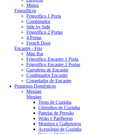
Mistos
Frigoríficos
Frigorífico 1 Porta
Combinados
Side by Side
Frigorífico 2 Portas
4 Portas
French Door
Encastre - Frio
Mini Bar
Frigorifico Encastre 1 Porta
Frigorifico Encastre 2 Portas
Garrafeira de Encastre
Combinados Encastre
Congelador de Encastre
Pequenos Domésticos
Menáge
Menáge
Trens de Cozinha
Utensílios de Cozinha
Panelas de Pressão
Woks e Paelheiras
Moinhos e Galheteiros
Acessórios de Cozinha