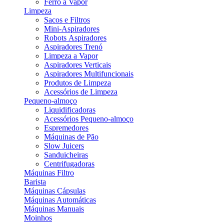
Ferro a Vapor
Limpeza
Sacos e Filtros
Mini-Aspiradores
Robots Aspiradores
Aspiradores Trenó
Limpeza a Vapor
Aspiradores Verticais
Aspiradores Multifuncionais
Produtos de Limpeza
Acessórios de Limpeza
Pequeno-almoço
Liquidificadoras
Acessórios Pequeno-almoço
Espremedores
Máquinas de Pão
Slow Juicers
Sanduicheiras
Centrifugadoras
Máquinas Filtro
Barista
Máquinas Cápsulas
Máquinas Automáticas
Máquinas Manuais
Moinhos