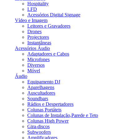
Hospitality
LFD
Acessórios Digital Signage
Vídeo e Imagem
Leitores e Gravadores
Drones
Projectores
Instantâneas
Acessórios Áudio
Adaptadores e Cabos
Microfones
Diversos
Móvel
Áudio
Equipamento DJ
Aparelhagens
Auscultadores
Soundbars
Rádios e Despertadores
Colunas Portáteis
Colunas de Instalação,Parede e Teto
Colunas High Power
Gira-discos
Subwoofers
Amplificadores