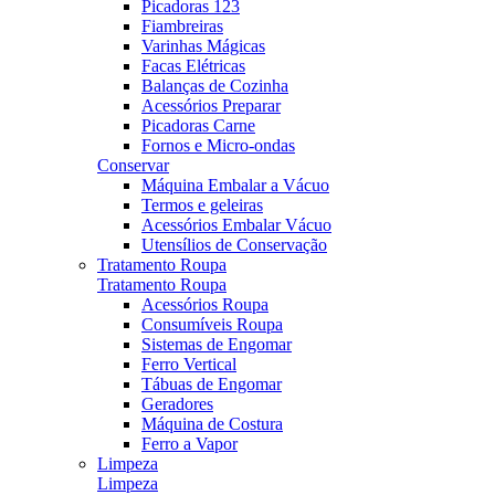
Picadoras 123
Fiambreiras
Varinhas Mágicas
Facas Elétricas
Balanças de Cozinha
Acessórios Preparar
Picadoras Carne
Fornos e Micro-ondas
Conservar
Máquina Embalar a Vácuo
Termos e geleiras
Acessórios Embalar Vácuo
Utensílios de Conservação
Tratamento Roupa
Tratamento Roupa
Acessórios Roupa
Consumíveis Roupa
Sistemas de Engomar
Ferro Vertical
Tábuas de Engomar
Geradores
Máquina de Costura
Ferro a Vapor
Limpeza
Limpeza