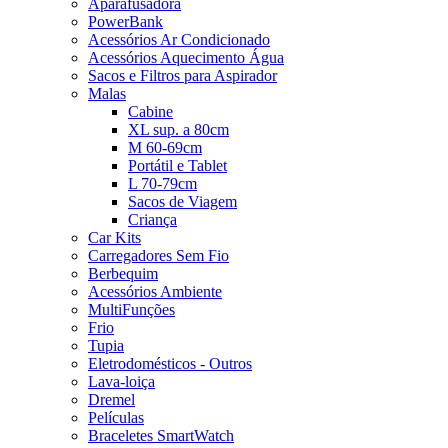
Aparafusadora
PowerBank
Acessórios Ar Condicionado
Acessórios Aquecimento Água
Sacos e Filtros para Aspirador
Malas
Cabine
XL sup. a 80cm
M 60-69cm
Portátil e Tablet
L 70-79cm
Sacos de Viagem
Criança
Car Kits
Carregadores Sem Fio
Berbequim
Acessórios Ambiente
MultiFunções
Frio
Tupia
Eletrodomésticos - Outros
Lava-loiça
Dremel
Películas
Braceletes SmartWatch