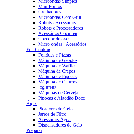
Microondas Simples
Mini-Fornos
Grelhadores
Microondas Com Grill
Robots - Acessórios
Robots e Processadores
Acessórios Cozinhar
Cozedor de ovos
Micro-ondas - Acessórios
Fun Cooking
Fondues e Pizzas
Máquina de Gelados
Máquina de Waffles
Máquina de Crepes
Máquina de Pipocas
Máquina de Churros
Iogurteira
Máquinas de Cerveja
Pipocas e Algodão Doce
Água
Picadores de Gelo
Jarros de Filtro
Acessórios Água
Dispensadores de Gelo
Preparar