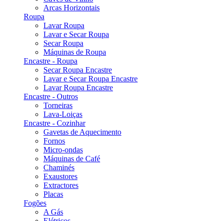
Arcas Horizontais
Roupa
Lavar Roupa
Lavar e Secar Roupa
Secar Roupa
Máquinas de Roupa
Encastre - Roupa
Secar Roupa Encastre
Lavar e Secar Roupa Encastre
Lavar Roupa Encastre
Encastre - Outros
Torneiras
Lava-Loiças
Encastre - Cozinhar
Gavetas de Aquecimento
Fornos
Micro-ondas
Máquinas de Café
Chaminés
Exaustores
Extractores
Placas
Fogões
A Gás
Elétricos