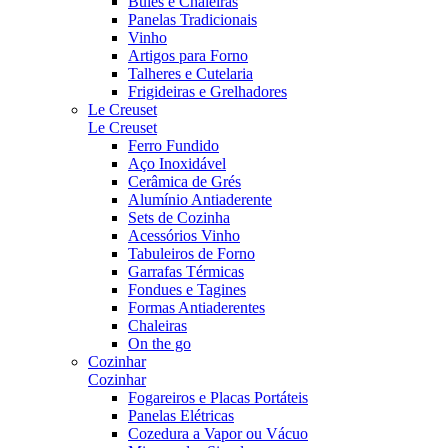
Bules e Chaleiras
Panelas Tradicionais
Vinho
Artigos para Forno
Talheres e Cutelaria
Frigideiras e Grelhadores
Le Creuset
Le Creuset
Ferro Fundido
Aço Inoxidável
Cerâmica de Grés
Alumínio Antiaderente
Sets de Cozinha
Acessórios Vinho
Tabuleiros de Forno
Garrafas Térmicas
Fondues e Tagines
Formas Antiaderentes
Chaleiras
On the go
Cozinhar
Cozinhar
Fogareiros e Placas Portáteis
Panelas Elétricas
Cozedura a Vapor ou Vácuo