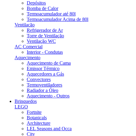
Depósitos
Bomba de Calor
Termoacumulador até 80l
Termoacumulador Acima de 80l
Ventilação
Refrigerador de Ar
Torre de Ventilação
Ventilação WC
AC Comercial
Interior - Condutas
Aquecimento
Aquecimento de Cama
Emissor Térmico
Aquecedores a Gás
Convectores
Termoventiladores
Radiador a Óleo
Aquecimento - Outros
Brinquedos
LEGO
Fortnite
Botanicals
Architecture
LEL Seasons and Occa
City