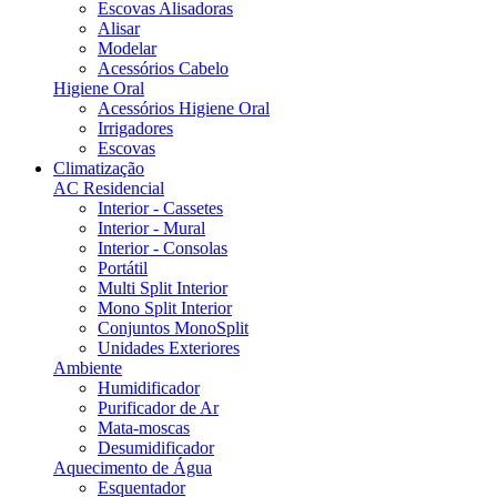
Escovas Alisadoras
Alisar
Modelar
Acessórios Cabelo
Higiene Oral
Acessórios Higiene Oral
Irrigadores
Escovas
Climatização
AC Residencial
Interior - Cassetes
Interior - Mural
Interior - Consolas
Portátil
Multi Split Interior
Mono Split Interior
Conjuntos MonoSplit
Unidades Exteriores
Ambiente
Humidificador
Purificador de Ar
Mata-moscas
Desumidificador
Aquecimento de Água
Esquentador