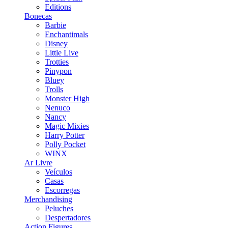
Editions
Bonecas
Barbie
Enchantimals
Disney
Little Live
Trotties
Pinypon
Bluey
Trolls
Monster High
Nenuco
Nancy
Magic Mixies
Harry Potter
Polly Pocket
WINX
Ar Livre
Veículos
Casas
Escorregas
Merchandising
Peluches
Despertadores
Action Figures