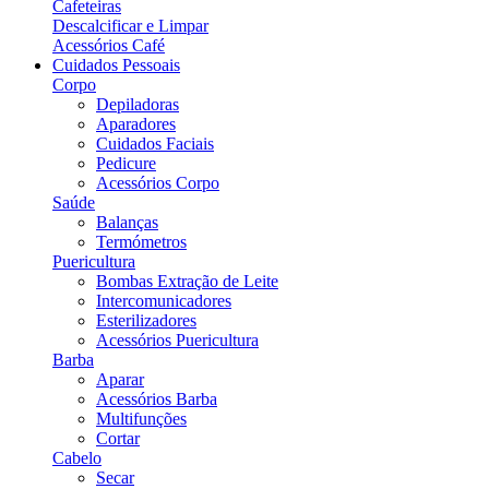
Cafeteiras
Descalcificar e Limpar
Acessórios Café
Cuidados Pessoais
Corpo
Depiladoras
Aparadores
Cuidados Faciais
Pedicure
Acessórios Corpo
Saúde
Balanças
Termómetros
Puericultura
Bombas Extração de Leite
Intercomunicadores
Esterilizadores
Acessórios Puericultura
Barba
Aparar
Acessórios Barba
Multifunções
Cortar
Cabelo
Secar