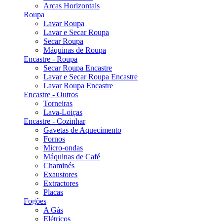
Arcas Horizontais
Roupa
Lavar Roupa
Lavar e Secar Roupa
Secar Roupa
Máquinas de Roupa
Encastre - Roupa
Secar Roupa Encastre
Lavar e Secar Roupa Encastre
Lavar Roupa Encastre
Encastre - Outros
Torneiras
Lava-Loiças
Encastre - Cozinhar
Gavetas de Aquecimento
Fornos
Micro-ondas
Máquinas de Café
Chaminés
Exaustores
Extractores
Placas
Fogões
A Gás
Elétricos