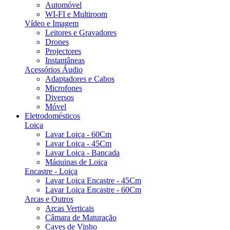
Automóvel
WI-FI e Multiroom
Vídeo e Imagem
Leitores e Gravadores
Drones
Projectores
Instantâneas
Acessórios Áudio
Adaptadores e Cabos
Microfones
Diversos
Móvel
Eletrodomésticos
Loiça
Lavar Loiça - 60Cm
Lavar Loiça - 45Cm
Lavar Loiça - Bancada
Máquinas de Loiça
Encastre - Loiça
Lavar Loiça Encastre - 45Cm
Lavar Loiça Encastre - 60Cm
Arcas e Outros
Arcas Verticais
Câmara de Maturação
Caves de Vinho