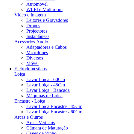
Automóvel
WI-FI e Multiroom
Vídeo e Imagem
Leitores e Gravadores
Drones
Projectores
Instantâneas
Acessórios Áudio
Adaptadores e Cabos
Microfones
Diversos
Móvel
Eletrodomésticos
Loiça
Lavar Loiça - 60Cm
Lavar Loiça - 45Cm
Lavar Loiça - Bancada
Máquinas de Loiça
Encastre - Loiça
Lavar Loiça Encastre - 45Cm
Lavar Loiça Encastre - 60Cm
Arcas e Outros
Arcas Verticais
Câmara de Maturação
Caves de Vinho