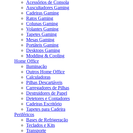
Acessórios de Consola
Auscultadores Gaming
Cadeiras Gaming
Ratos Gaming
Colunas Gaming
Volantes Gaming
Tapetes Gaming
Mesas Gaming
Portáteis Gaming
Desktops Gaming
Modding & Cooling
Home Office
Iluminação
Outros Home Office
Calculadoras
Pilhas Descartáveis
Carregadores de Pilhas
Destruidores de Papel
Detetores e Contadores
Cadeiras Escritório
Tapetes para Cadeira
Periféricos
Bases de Refrigeração
Teclados e Kits
Transporte