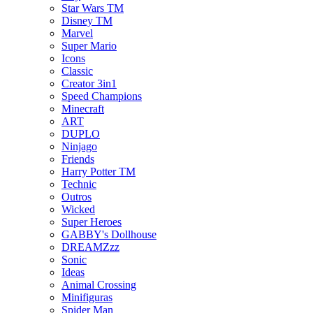
Star Wars TM
Disney TM
Marvel
Super Mario
Icons
Classic
Creator 3in1
Speed Champions
Minecraft
ART
DUPLO
Ninjago
Friends
Harry Potter TM
Technic
Outros
Wicked
Super Heroes
GABBY's Dollhouse
DREAMZzz
Sonic
Ideas
Animal Crossing
Minifiguras
Spider Man