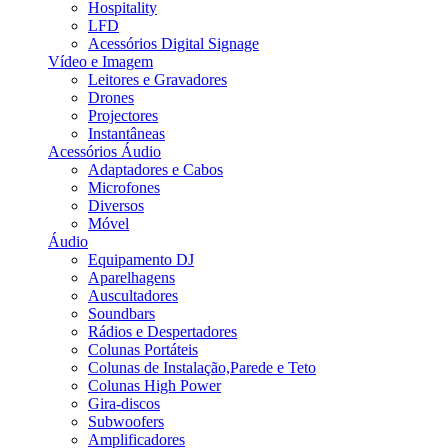
Hospitality
LFD
Acessórios Digital Signage
Vídeo e Imagem
Leitores e Gravadores
Drones
Projectores
Instantâneas
Acessórios Áudio
Adaptadores e Cabos
Microfones
Diversos
Móvel
Áudio
Equipamento DJ
Aparelhagens
Auscultadores
Soundbars
Rádios e Despertadores
Colunas Portáteis
Colunas de Instalação,Parede e Teto
Colunas High Power
Gira-discos
Subwoofers
Amplificadores