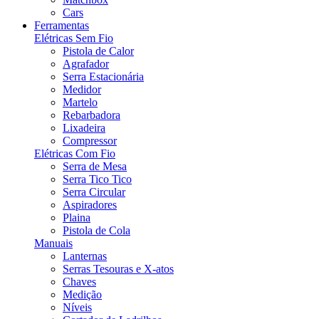
Cars
Ferramentas
Elétricas Sem Fio
Pistola de Calor
Agrafador
Serra Estacionária
Medidor
Martelo
Rebarbadora
Lixadeira
Compressor
Elétricas Com Fio
Serra de Mesa
Serra Tico Tico
Serra Circular
Aspiradores
Plaina
Pistola de Cola
Manuais
Lanternas
Serras Tesouras e X-atos
Chaves
Medição
Níveis