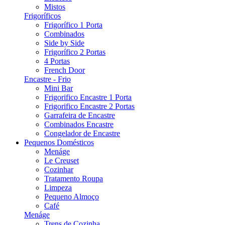
Mistos
Frigoríficos
Frigorífico 1 Porta
Combinados
Side by Side
Frigorífico 2 Portas
4 Portas
French Door
Encastre - Frio
Mini Bar
Frigorifico Encastre 1 Porta
Frigorifico Encastre 2 Portas
Garrafeira de Encastre
Combinados Encastre
Congelador de Encastre
Pequenos Domésticos
Menáge
Le Creuset
Cozinhar
Tratamento Roupa
Limpeza
Pequeno Almoço
Café
Menáge
Trens de Cozinha