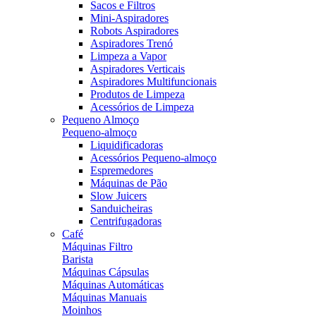
Sacos e Filtros
Mini-Aspiradores
Robots Aspiradores
Aspiradores Trenó
Limpeza a Vapor
Aspiradores Verticais
Aspiradores Multifuncionais
Produtos de Limpeza
Acessórios de Limpeza
Pequeno Almoço
Pequeno-almoço
Liquidificadoras
Acessórios Pequeno-almoço
Espremedores
Máquinas de Pão
Slow Juicers
Sanduicheiras
Centrifugadoras
Café
Máquinas Filtro
Barista
Máquinas Cápsulas
Máquinas Automáticas
Máquinas Manuais
Moinhos