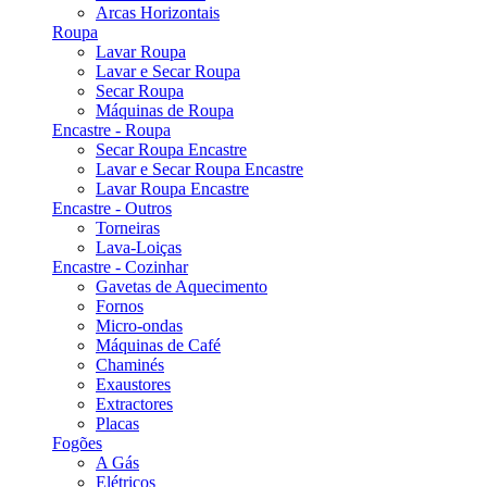
Arcas Horizontais
Roupa
Lavar Roupa
Lavar e Secar Roupa
Secar Roupa
Máquinas de Roupa
Encastre - Roupa
Secar Roupa Encastre
Lavar e Secar Roupa Encastre
Lavar Roupa Encastre
Encastre - Outros
Torneiras
Lava-Loiças
Encastre - Cozinhar
Gavetas de Aquecimento
Fornos
Micro-ondas
Máquinas de Café
Chaminés
Exaustores
Extractores
Placas
Fogões
A Gás
Elétricos