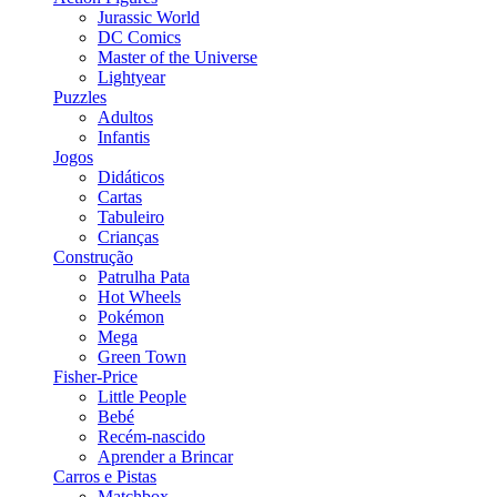
Jurassic World
DC Comics
Master of the Universe
Lightyear
Puzzles
Adultos
Infantis
Jogos
Didáticos
Cartas
Tabuleiro
Crianças
Construção
Patrulha Pata
Hot Wheels
Pokémon
Mega
Green Town
Fisher-Price
Little People
Bebé
Recém-nascido
Aprender a Brincar
Carros e Pistas
Matchbox