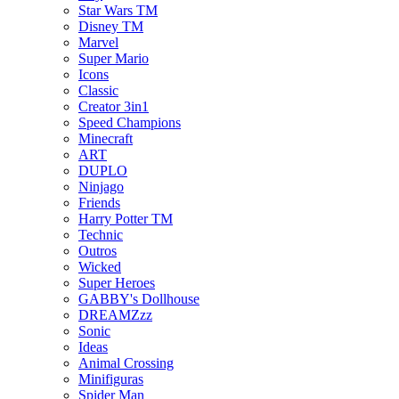
Star Wars TM
Disney TM
Marvel
Super Mario
Icons
Classic
Creator 3in1
Speed Champions
Minecraft
ART
DUPLO
Ninjago
Friends
Harry Potter TM
Technic
Outros
Wicked
Super Heroes
GABBY's Dollhouse
DREAMZzz
Sonic
Ideas
Animal Crossing
Minifiguras
Spider Man