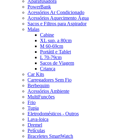
Aparafusadora
PowerBank
Acessórios Ar Condicionado
Acessórios Aquecimento Água
Sacos e Filtros para Aspirador
Malas
Cabine
XL sup. a 80cm
M 60-69cm
Portátil e Tablet
L 70-79cm
Sacos de Viagem
Criança
Car Kits
Carregadores Sem Fio
Berbequim
Acessórios Ambiente
MultiFunções
Frio
Tupia
Eletrodomésticos - Outros
Lava-loiça
Dremel
Películas
Braceletes SmartWatch