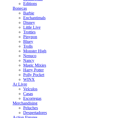
Editions
Bonecas
Barbie
Enchantimals
Disney
Little Live
Trotties
Pinypon
Bluey
Trolls
Monster High
Nenuco
Nancy
Magic Mixies
Harry Potter
Polly Pocket
WINX
Ar Livre
Veículos
Casas
Escorregas
Merchandising
Peluches
Despertadores
Action Figures