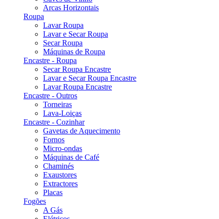
Arcas Horizontais
Roupa
Lavar Roupa
Lavar e Secar Roupa
Secar Roupa
Máquinas de Roupa
Encastre - Roupa
Secar Roupa Encastre
Lavar e Secar Roupa Encastre
Lavar Roupa Encastre
Encastre - Outros
Torneiras
Lava-Loiças
Encastre - Cozinhar
Gavetas de Aquecimento
Fornos
Micro-ondas
Máquinas de Café
Chaminés
Exaustores
Extractores
Placas
Fogões
A Gás
Elétricos