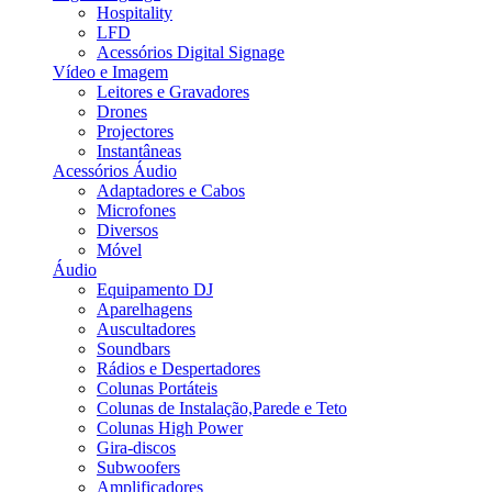
Hospitality
LFD
Acessórios Digital Signage
Vídeo e Imagem
Leitores e Gravadores
Drones
Projectores
Instantâneas
Acessórios Áudio
Adaptadores e Cabos
Microfones
Diversos
Móvel
Áudio
Equipamento DJ
Aparelhagens
Auscultadores
Soundbars
Rádios e Despertadores
Colunas Portáteis
Colunas de Instalação,Parede e Teto
Colunas High Power
Gira-discos
Subwoofers
Amplificadores