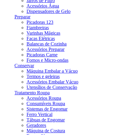
Jarros de Filtro
Acessórios Água
Dispensadores de Gelo
Preparar
Picadoras 123
Fiambreiras
Varinhas Mágicas
Facas Elétricas
Balanças de Cozinha
Acessórios Preparar
Picadoras Carne
Fornos e Micro-ondas
Conservar
Máquina Embalar a Vácuo
Termos e geleiras
Acessórios Embalar Vácuo
Utensílios de Conservação
Tratamento Roupa
Acessórios Roupa
Consumíveis Roupa
Sistemas de Engomar
Ferro Vertical
Tábuas de Engomar
Geradores
Máquina de Costura