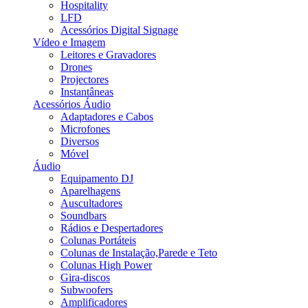
Hospitality
LFD
Acessórios Digital Signage
Vídeo e Imagem
Leitores e Gravadores
Drones
Projectores
Instantâneas
Acessórios Áudio
Adaptadores e Cabos
Microfones
Diversos
Móvel
Áudio
Equipamento DJ
Aparelhagens
Auscultadores
Soundbars
Rádios e Despertadores
Colunas Portáteis
Colunas de Instalação,Parede e Teto
Colunas High Power
Gira-discos
Subwoofers
Amplificadores