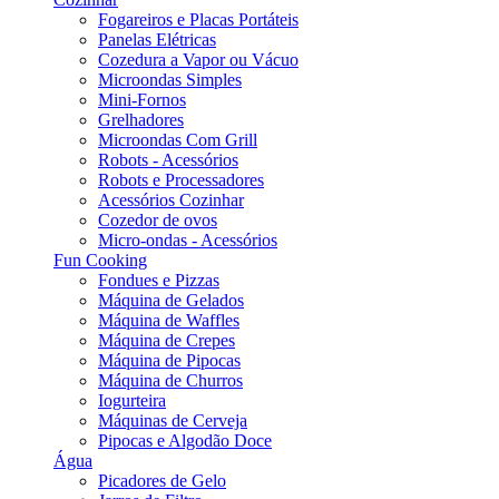
Fogareiros e Placas Portáteis
Panelas Elétricas
Cozedura a Vapor ou Vácuo
Microondas Simples
Mini-Fornos
Grelhadores
Microondas Com Grill
Robots - Acessórios
Robots e Processadores
Acessórios Cozinhar
Cozedor de ovos
Micro-ondas - Acessórios
Fun Cooking
Fondues e Pizzas
Máquina de Gelados
Máquina de Waffles
Máquina de Crepes
Máquina de Pipocas
Máquina de Churros
Iogurteira
Máquinas de Cerveja
Pipocas e Algodão Doce
Água
Picadores de Gelo