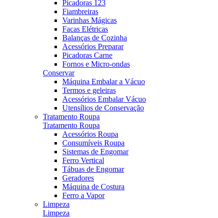
Picadoras 123
Fiambreiras
Varinhas Mágicas
Facas Elétricas
Balanças de Cozinha
Acessórios Preparar
Picadoras Carne
Fornos e Micro-ondas
Conservar
Máquina Embalar a Vácuo
Termos e geleiras
Acessórios Embalar Vácuo
Utensílios de Conservação
Tratamento Roupa
Tratamento Roupa
Acessórios Roupa
Consumíveis Roupa
Sistemas de Engomar
Ferro Vertical
Tábuas de Engomar
Geradores
Máquina de Costura
Ferro a Vapor
Limpeza
Limpeza