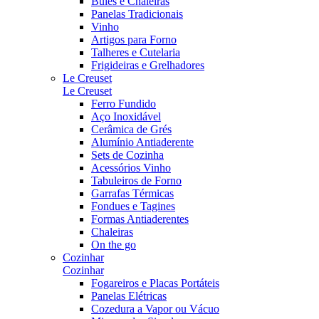
Bules e Chaleiras
Panelas Tradicionais
Vinho
Artigos para Forno
Talheres e Cutelaria
Frigideiras e Grelhadores
Le Creuset
Le Creuset
Ferro Fundido
Aço Inoxidável
Cerâmica de Grés
Alumínio Antiaderente
Sets de Cozinha
Acessórios Vinho
Tabuleiros de Forno
Garrafas Térmicas
Fondues e Tagines
Formas Antiaderentes
Chaleiras
On the go
Cozinhar
Cozinhar
Fogareiros e Placas Portáteis
Panelas Elétricas
Cozedura a Vapor ou Vácuo