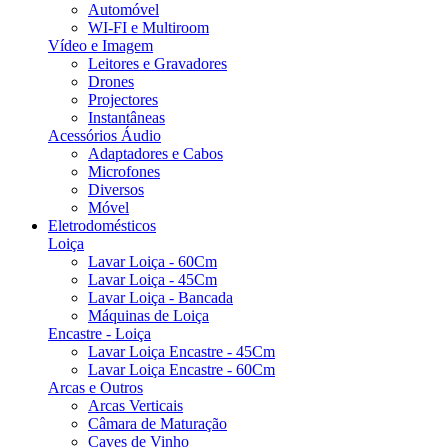
Automóvel
WI-FI e Multiroom
Vídeo e Imagem
Leitores e Gravadores
Drones
Projectores
Instantâneas
Acessórios Áudio
Adaptadores e Cabos
Microfones
Diversos
Móvel
Eletrodomésticos
Loiça
Lavar Loiça - 60Cm
Lavar Loiça - 45Cm
Lavar Loiça - Bancada
Máquinas de Loiça
Encastre - Loiça
Lavar Loiça Encastre - 45Cm
Lavar Loiça Encastre - 60Cm
Arcas e Outros
Arcas Verticais
Câmara de Maturação
Caves de Vinho