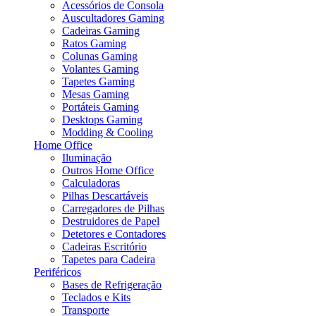
Acessórios de Consola
Auscultadores Gaming
Cadeiras Gaming
Ratos Gaming
Colunas Gaming
Volantes Gaming
Tapetes Gaming
Mesas Gaming
Portáteis Gaming
Desktops Gaming
Modding & Cooling
Home Office
Iluminação
Outros Home Office
Calculadoras
Pilhas Descartáveis
Carregadores de Pilhas
Destruidores de Papel
Detetores e Contadores
Cadeiras Escritório
Tapetes para Cadeira
Periféricos
Bases de Refrigeração
Teclados e Kits
Transporte