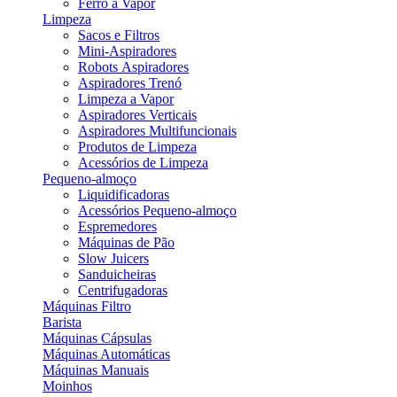
Ferro a Vapor
Limpeza
Sacos e Filtros
Mini-Aspiradores
Robots Aspiradores
Aspiradores Trenó
Limpeza a Vapor
Aspiradores Verticais
Aspiradores Multifuncionais
Produtos de Limpeza
Acessórios de Limpeza
Pequeno-almoço
Liquidificadoras
Acessórios Pequeno-almoço
Espremedores
Máquinas de Pão
Slow Juicers
Sanduicheiras
Centrifugadoras
Máquinas Filtro
Barista
Máquinas Cápsulas
Máquinas Automáticas
Máquinas Manuais
Moinhos