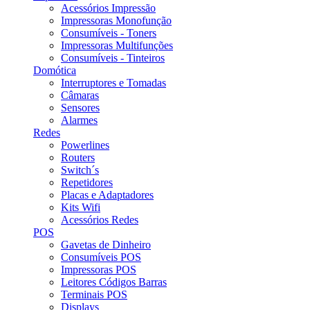
Acessórios Impressão
Impressoras Monofunção
Consumíveis - Toners
Impressoras Multifunções
Consumíveis - Tinteiros
Domótica
Interruptores e Tomadas
Câmaras
Sensores
Alarmes
Redes
Powerlines
Routers
Switch´s
Repetidores
Placas e Adaptadores
Kits Wifi
Acessórios Redes
POS
Gavetas de Dinheiro
Consumíveis POS
Impressoras POS
Leitores Códigos Barras
Terminais POS
Displays