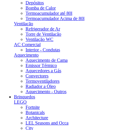
Depósitos
Bomba de Calor
Termoacumulador até 80l
Termoacumulador Acima de 80l
Ventilação
Refrigerador de Ar
Torre de Ventilação
Ventilação WC
AC Comercial
Interior - Condutas
Aquecimento
Aquecimento de Cama
Emissor Térmico
Aquecedores a Gás
Convectores
Termoventiladores
Radiador a Óleo
Aquecimento - Outros
Brinquedos
LEGO
Fortnite
Botanicals
Architecture
LEL Seasons and Occa
City