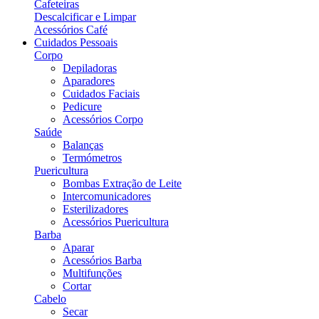
Cafeteiras
Descalcificar e Limpar
Acessórios Café
Cuidados Pessoais
Corpo
Depiladoras
Aparadores
Cuidados Faciais
Pedicure
Acessórios Corpo
Saúde
Balanças
Termómetros
Puericultura
Bombas Extração de Leite
Intercomunicadores
Esterilizadores
Acessórios Puericultura
Barba
Aparar
Acessórios Barba
Multifunções
Cortar
Cabelo
Secar