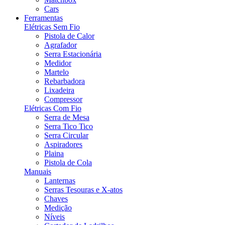
Cars
Ferramentas
Elétricas Sem Fio
Pistola de Calor
Agrafador
Serra Estacionária
Medidor
Martelo
Rebarbadora
Lixadeira
Compressor
Elétricas Com Fio
Serra de Mesa
Serra Tico Tico
Serra Circular
Aspiradores
Plaina
Pistola de Cola
Manuais
Lanternas
Serras Tesouras e X-atos
Chaves
Medição
Níveis