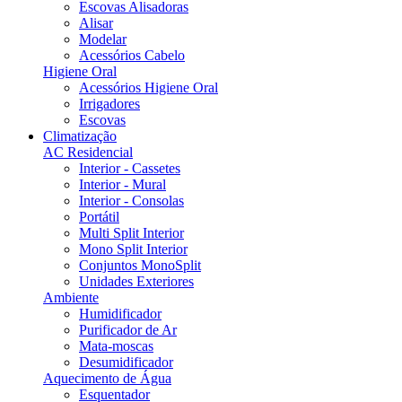
Escovas Alisadoras
Alisar
Modelar
Acessórios Cabelo
Higiene Oral
Acessórios Higiene Oral
Irrigadores
Escovas
Climatização
AC Residencial
Interior - Cassetes
Interior - Mural
Interior - Consolas
Portátil
Multi Split Interior
Mono Split Interior
Conjuntos MonoSplit
Unidades Exteriores
Ambiente
Humidificador
Purificador de Ar
Mata-moscas
Desumidificador
Aquecimento de Água
Esquentador