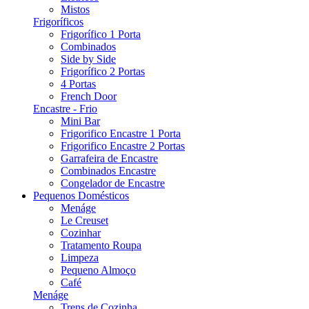
Mistos
Frigoríficos
Frigorífico 1 Porta
Combinados
Side by Side
Frigorífico 2 Portas
4 Portas
French Door
Encastre - Frio
Mini Bar
Frigorifico Encastre 1 Porta
Frigorifico Encastre 2 Portas
Garrafeira de Encastre
Combinados Encastre
Congelador de Encastre
Pequenos Domésticos
Menáge
Le Creuset
Cozinhar
Tratamento Roupa
Limpeza
Pequeno Almoço
Café
Menáge
Trens de Cozinha