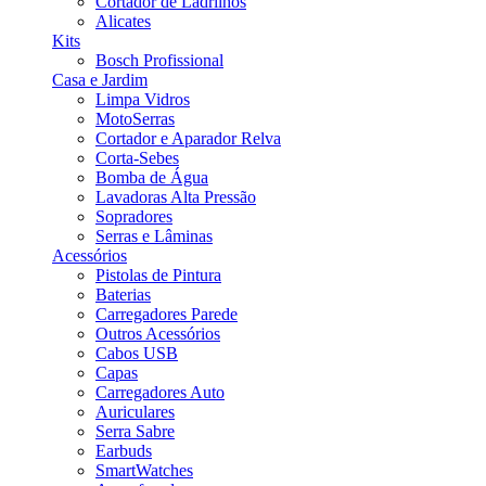
Cortador de Ladrilhos
Alicates
Kits
Bosch Profissional
Casa e Jardim
Limpa Vidros
MotoSerras
Cortador e Aparador Relva
Corta-Sebes
Bomba de Água
Lavadoras Alta Pressão
Sopradores
Serras e Lâminas
Acessórios
Pistolas de Pintura
Baterias
Carregadores Parede
Outros Acessórios
Cabos USB
Capas
Carregadores Auto
Auriculares
Serra Sabre
Earbuds
SmartWatches