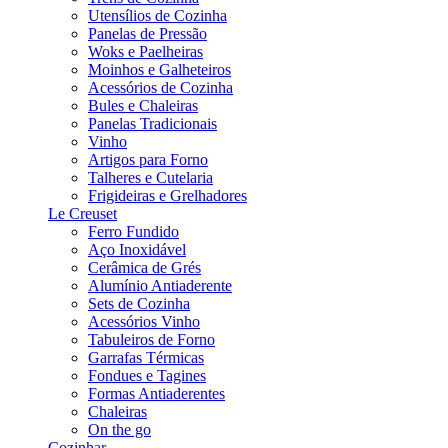
Utensílios de Cozinha
Panelas de Pressão
Woks e Paelheiras
Moinhos e Galheteiros
Acessórios de Cozinha
Bules e Chaleiras
Panelas Tradicionais
Vinho
Artigos para Forno
Talheres e Cutelaria
Frigideiras e Grelhadores
Le Creuset
Ferro Fundido
Aço Inoxidável
Cerâmica de Grés
Alumínio Antiaderente
Sets de Cozinha
Acessórios Vinho
Tabuleiros de Forno
Garrafas Térmicas
Fondues e Tagines
Formas Antiaderentes
Chaleiras
On the go
Cozinhar