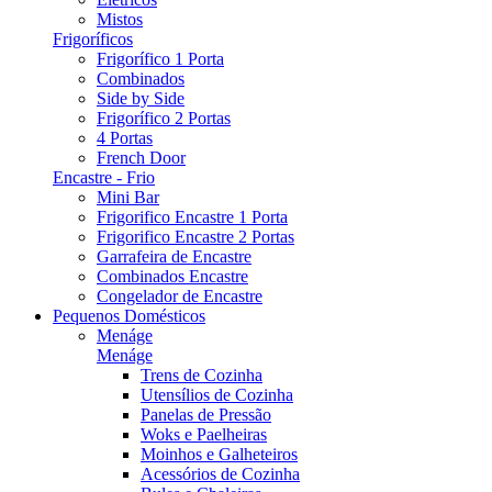
Mistos
Frigoríficos
Frigorífico 1 Porta
Combinados
Side by Side
Frigorífico 2 Portas
4 Portas
French Door
Encastre - Frio
Mini Bar
Frigorifico Encastre 1 Porta
Frigorifico Encastre 2 Portas
Garrafeira de Encastre
Combinados Encastre
Congelador de Encastre
Pequenos Domésticos
Menáge
Menáge
Trens de Cozinha
Utensílios de Cozinha
Panelas de Pressão
Woks e Paelheiras
Moinhos e Galheteiros
Acessórios de Cozinha