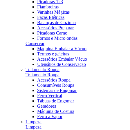
Picadoras 123
Fiambreiras
Varinhas Mágicas
Facas Elétricas
Balanças de Cozinha
Acessórios Preparar
Picadoras Carne
Fornos e Micro-ondas
Conservar
Máquina Embalar a Vácuo
Termos e geleiras
Acessórios Embalar Vácuo
Utensílios de Conservação
Tratamento Roupa
Tratamento Roupa
Acessórios Roupa
Consumíveis Roupa
Sistemas de Engomar
Ferro Vertical
Tábuas de Engomar
Geradores
Máquina de Costura
Ferro a Vapor
Limpeza
Limpeza