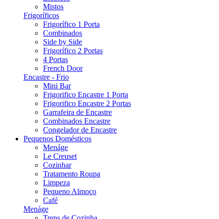
Mistos
Frigoríficos
Frigorífico 1 Porta
Combinados
Side by Side
Frigorífico 2 Portas
4 Portas
French Door
Encastre - Frio
Mini Bar
Frigorifico Encastre 1 Porta
Frigorifico Encastre 2 Portas
Garrafeira de Encastre
Combinados Encastre
Congelador de Encastre
Pequenos Domésticos
Menáge
Le Creuset
Cozinhar
Tratamento Roupa
Limpeza
Pequeno Almoço
Café
Menáge
Trens de Cozinha