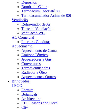
Depósitos
Bomba de Calor
Termoacumulador até 80l
Termoacumulador Acima de 80l
Ventilação
Refrigerador de Ar
Torre de Ventilação
Ventilação WC
AC Comercial
Interior - Condutas
Aquecimento
Aquecimento de Cama
Emissor Térmico
Aquecedores a Gás
Convectores
Termoventiladores
Radiador a Óleo
Aquecimento - Outros
Brinquedos
LEGO
Fortnite
Botanicals
Architecture
LEL Seasons and Occa
City