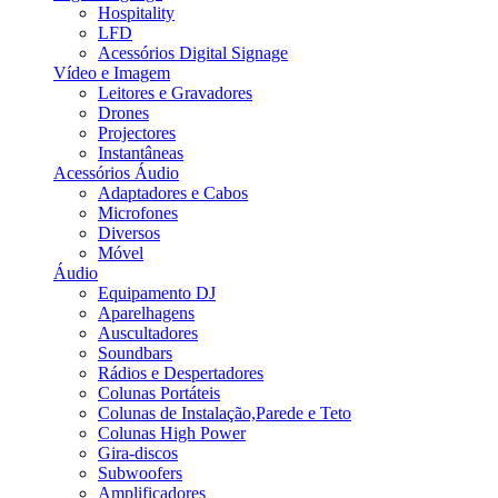
Hospitality
LFD
Acessórios Digital Signage
Vídeo e Imagem
Leitores e Gravadores
Drones
Projectores
Instantâneas
Acessórios Áudio
Adaptadores e Cabos
Microfones
Diversos
Móvel
Áudio
Equipamento DJ
Aparelhagens
Auscultadores
Soundbars
Rádios e Despertadores
Colunas Portáteis
Colunas de Instalação,Parede e Teto
Colunas High Power
Gira-discos
Subwoofers
Amplificadores