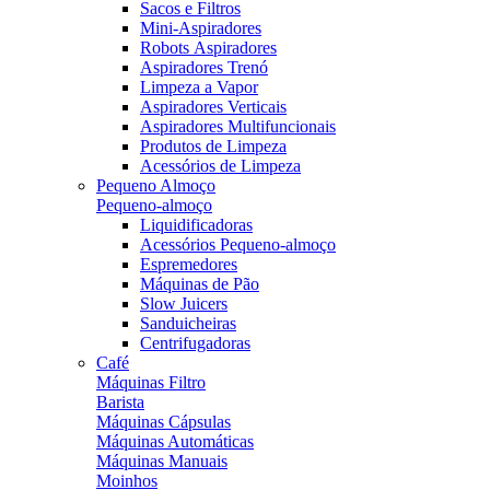
Sacos e Filtros
Mini-Aspiradores
Robots Aspiradores
Aspiradores Trenó
Limpeza a Vapor
Aspiradores Verticais
Aspiradores Multifuncionais
Produtos de Limpeza
Acessórios de Limpeza
Pequeno Almoço
Pequeno-almoço
Liquidificadoras
Acessórios Pequeno-almoço
Espremedores
Máquinas de Pão
Slow Juicers
Sanduicheiras
Centrifugadoras
Café
Máquinas Filtro
Barista
Máquinas Cápsulas
Máquinas Automáticas
Máquinas Manuais
Moinhos