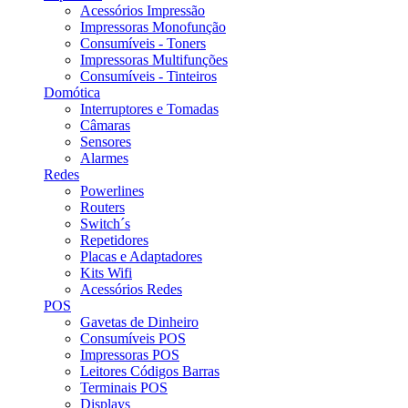
Acessórios Impressão
Impressoras Monofunção
Consumíveis - Toners
Impressoras Multifunções
Consumíveis - Tinteiros
Domótica
Interruptores e Tomadas
Câmaras
Sensores
Alarmes
Redes
Powerlines
Routers
Switch´s
Repetidores
Placas e Adaptadores
Kits Wifi
Acessórios Redes
POS
Gavetas de Dinheiro
Consumíveis POS
Impressoras POS
Leitores Códigos Barras
Terminais POS
Displays