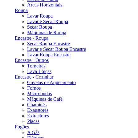
Arcas Horizontais
Roupa
Lavar Roupa
Lavar e Secar Roupa
Secar Roupa
Máquinas de Roupa
Encastre - Roupa
Secar Roupa Encastre
Lavar e Secar Roupa Encastre
Lavar Roupa Encastre
Encastre - Outros
Torneiras
Lava-Loiças
Encastre - Cozinhar
Gavetas de Aquecimento
Fornos
Micro-ondas
Máquinas de Café
Chaminés
Exaustores
Extractores
Placas
Fogões
A Gás
Elétricos