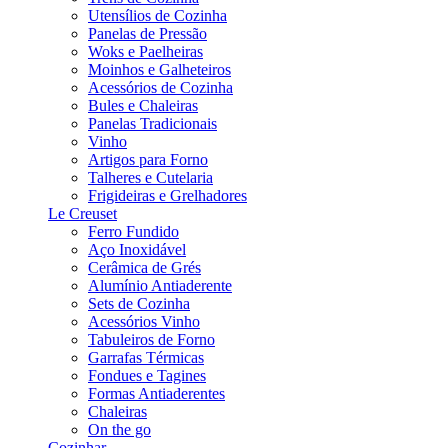
Utensílios de Cozinha
Panelas de Pressão
Woks e Paelheiras
Moinhos e Galheteiros
Acessórios de Cozinha
Bules e Chaleiras
Panelas Tradicionais
Vinho
Artigos para Forno
Talheres e Cutelaria
Frigideiras e Grelhadores
Le Creuset
Ferro Fundido
Aço Inoxidável
Cerâmica de Grés
Alumínio Antiaderente
Sets de Cozinha
Acessórios Vinho
Tabuleiros de Forno
Garrafas Térmicas
Fondues e Tagines
Formas Antiaderentes
Chaleiras
On the go
Cozinhar