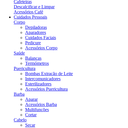
Cafeteiras
Descalcificar e Limpar
Acessórios Café
Cuidados Pessoais
Corpo
Depiladoras
Aparadores
Cuidados Faciais
Pedicure
Acessórios Corpo
Saúde
Balanças
Termómetros
Puericultura
Bombas Extração de Leite
Intercomunicadores
Esterilizadores
Acessórios Puericultura
Barba
Aparar
Acessórios Barba
Multifunções
Cortar
Cabelo
Secar