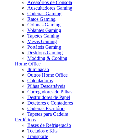
Acessórios de Consola
Auscultadores Gaming
Cadeiras Gaming
Ratos Gaming
Colunas Gaming
Volantes Gaming
Tapetes Gaming
Mesas Gaming
Portáteis Gaming
Desktops Gaming
Modding & Cooling
Home Office
Iluminação
Outros Home Office
Calculadoras
Pilhas Descartáveis
Carregadores de Pilhas
Destruidores de Papel
Detetores e Contadores
Cadeiras Escritório
Tapetes para Cadeira
Periféricos
Bases de Refrigeração
Teclados e Kits
Transporte