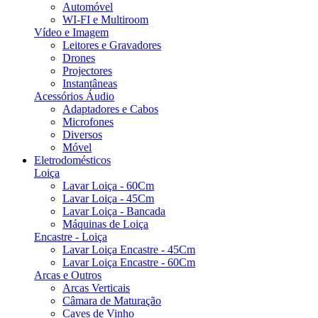
Automóvel
WI-FI e Multiroom
Vídeo e Imagem
Leitores e Gravadores
Drones
Projectores
Instantâneas
Acessórios Áudio
Adaptadores e Cabos
Microfones
Diversos
Móvel
Eletrodomésticos
Loiça
Lavar Loiça - 60Cm
Lavar Loiça - 45Cm
Lavar Loiça - Bancada
Máquinas de Loiça
Encastre - Loiça
Lavar Loiça Encastre - 45Cm
Lavar Loiça Encastre - 60Cm
Arcas e Outros
Arcas Verticais
Câmara de Maturação
Caves de Vinho