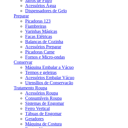
Jarros de Filtro
Acessórios Água
Dispensadores de Gelo
Preparar
Picadoras 123
Fiambreiras
Varinhas Mágicas
Facas Elétricas
Balanças de Cozinha
Acessórios Preparar
Picadoras Carne
Fornos e Micro-ondas
Conservar
Máquina Embalar a Vácuo
Termos e geleiras
Acessórios Embalar Vácuo
Utensílios de Conservação
Tratamento Roupa
Acessórios Roupa
Consumíveis Roupa
Sistemas de Engomar
Ferro Vertical
Tábuas de Engomar
Geradores
Máquina de Costura