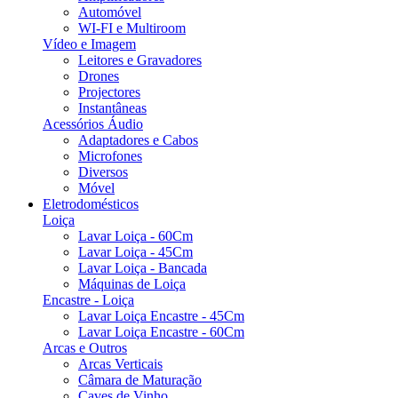
Automóvel
WI-FI e Multiroom
Vídeo e Imagem
Leitores e Gravadores
Drones
Projectores
Instantâneas
Acessórios Áudio
Adaptadores e Cabos
Microfones
Diversos
Móvel
Eletrodomésticos
Loiça
Lavar Loiça - 60Cm
Lavar Loiça - 45Cm
Lavar Loiça - Bancada
Máquinas de Loiça
Encastre - Loiça
Lavar Loiça Encastre - 45Cm
Lavar Loiça Encastre - 60Cm
Arcas e Outros
Arcas Verticais
Câmara de Maturação
Caves de Vinho