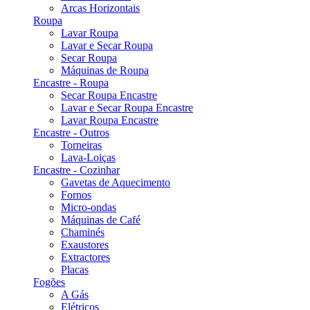
Arcas Horizontais
Roupa
Lavar Roupa
Lavar e Secar Roupa
Secar Roupa
Máquinas de Roupa
Encastre - Roupa
Secar Roupa Encastre
Lavar e Secar Roupa Encastre
Lavar Roupa Encastre
Encastre - Outros
Torneiras
Lava-Loiças
Encastre - Cozinhar
Gavetas de Aquecimento
Fornos
Micro-ondas
Máquinas de Café
Chaminés
Exaustores
Extractores
Placas
Fogões
A Gás
Elétricos