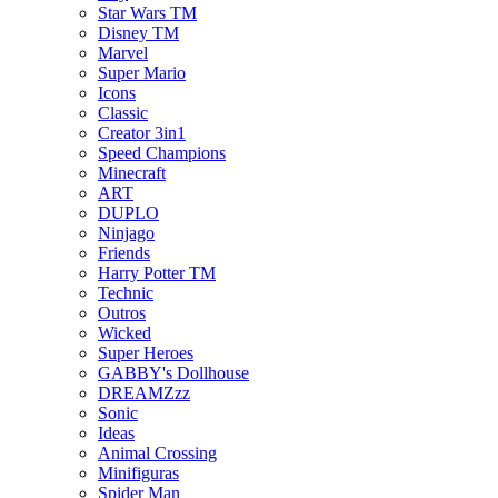
Star Wars TM
Disney TM
Marvel
Super Mario
Icons
Classic
Creator 3in1
Speed Champions
Minecraft
ART
DUPLO
Ninjago
Friends
Harry Potter TM
Technic
Outros
Wicked
Super Heroes
GABBY's Dollhouse
DREAMZzz
Sonic
Ideas
Animal Crossing
Minifiguras
Spider Man