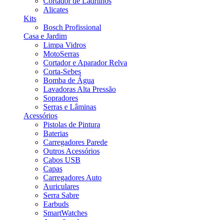
Cortador de Ladrilhos
Alicates
Kits
Bosch Profissional
Casa e Jardim
Limpa Vidros
MotoSerras
Cortador e Aparador Relva
Corta-Sebes
Bomba de Água
Lavadoras Alta Pressão
Sopradores
Serras e Lâminas
Acessórios
Pistolas de Pintura
Baterias
Carregadores Parede
Outros Acessórios
Cabos USB
Capas
Carregadores Auto
Auriculares
Serra Sabre
Earbuds
SmartWatches