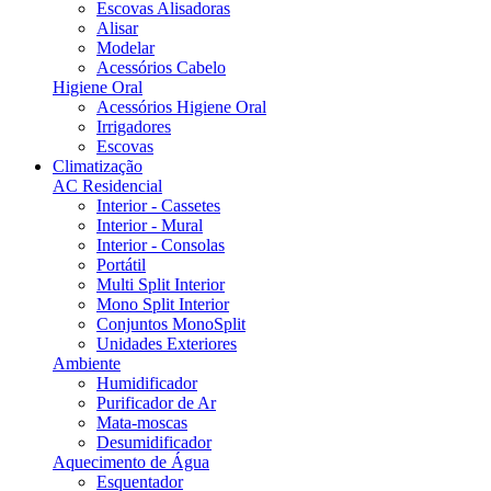
Escovas Alisadoras
Alisar
Modelar
Acessórios Cabelo
Higiene Oral
Acessórios Higiene Oral
Irrigadores
Escovas
Climatização
AC Residencial
Interior - Cassetes
Interior - Mural
Interior - Consolas
Portátil
Multi Split Interior
Mono Split Interior
Conjuntos MonoSplit
Unidades Exteriores
Ambiente
Humidificador
Purificador de Ar
Mata-moscas
Desumidificador
Aquecimento de Água
Esquentador