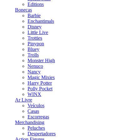
Editions
Bonecas
Barbie
Enchantimals
Disney
Little Live
Trotties
Pinypon
Bluey
Trolls
Monster High
Nenuco
Nancy
Magic Mixies
Harry Potter
Polly Pocket
WINX
Ar Livre
Veículos
Casas
Escorregas
Merchandising
Peluches
Despertadores
Action Figures