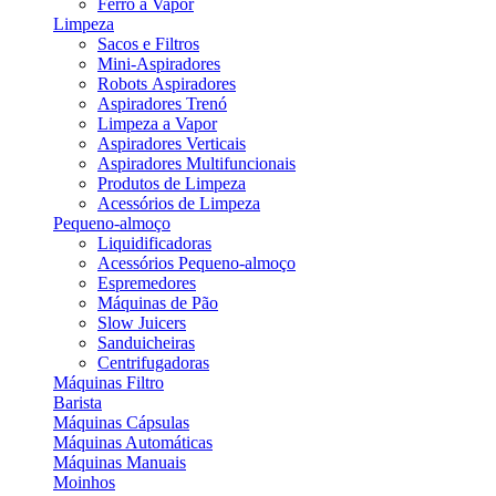
Ferro a Vapor
Limpeza
Sacos e Filtros
Mini-Aspiradores
Robots Aspiradores
Aspiradores Trenó
Limpeza a Vapor
Aspiradores Verticais
Aspiradores Multifuncionais
Produtos de Limpeza
Acessórios de Limpeza
Pequeno-almoço
Liquidificadoras
Acessórios Pequeno-almoço
Espremedores
Máquinas de Pão
Slow Juicers
Sanduicheiras
Centrifugadoras
Máquinas Filtro
Barista
Máquinas Cápsulas
Máquinas Automáticas
Máquinas Manuais
Moinhos