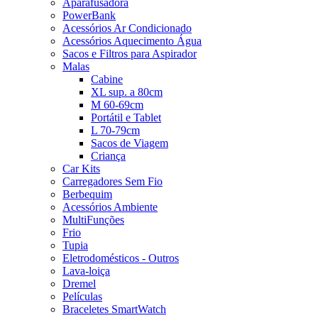
Aparafusadora
PowerBank
Acessórios Ar Condicionado
Acessórios Aquecimento Água
Sacos e Filtros para Aspirador
Malas
Cabine
XL sup. a 80cm
M 60-69cm
Portátil e Tablet
L 70-79cm
Sacos de Viagem
Criança
Car Kits
Carregadores Sem Fio
Berbequim
Acessórios Ambiente
MultiFunções
Frio
Tupia
Eletrodomésticos - Outros
Lava-loiça
Dremel
Películas
Braceletes SmartWatch