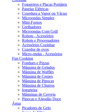
Fogareiros e Placas Portáteis
Panelas Elétricas
Cozedura a Vapor ou Vácuo
Microondas Simples
Mini-Fornos
Grelhadores
Microondas Com Grill
Robots - Acessórios
Robots e Processadores
Acessórios Cozinhar
Cozedor de ovos
Micro-ondas - Acessórios
Fun Cooking
Fondues e Pizzas
Máquina de Gelados
Máquina de Waffles
Máquina de Crepes
Máquina de Pipocas
Máquina de Churros
Iogurteira
Máquinas de Cerveja
Pipocas e Algodão Doce
Água
Picadores de Gelo