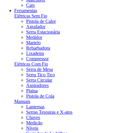
Cars
Ferramentas
Elétricas Sem Fio
Pistola de Calor
Agrafador
Serra Estacionária
Medidor
Martelo
Rebarbadora
Lixadeira
Compressor
Elétricas Com Fio
Serra de Mesa
Serra Tico Tico
Serra Circular
Aspiradores
Plaina
Pistola de Cola
Manuais
Lanternas
Serras Tesouras e X-atos
Chaves
Medição
Níveis