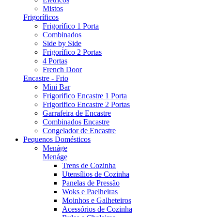
Mistos
Frigoríficos
Frigorífico 1 Porta
Combinados
Side by Side
Frigorífico 2 Portas
4 Portas
French Door
Encastre - Frio
Mini Bar
Frigorifico Encastre 1 Porta
Frigorifico Encastre 2 Portas
Garrafeira de Encastre
Combinados Encastre
Congelador de Encastre
Pequenos Domésticos
Menáge
Menáge
Trens de Cozinha
Utensílios de Cozinha
Panelas de Pressão
Woks e Paelheiras
Moinhos e Galheteiros
Acessórios de Cozinha