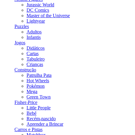
Jurassic World
DC Comics
Master of the Universe
Lightyear
Puzzles
Adultos
Infantis
Jogos
Didáticos
Cartas
Tabuleiro
Crianças
Construção
Patrulha Pata
Hot Wheels
Pokémon
Mega
Green Town
Fisher-Price
Little People
Bebé
Recém-nascido
Aprender a Brincar
Carros e Pistas
Matchbox