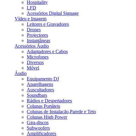
Hospitality
LFD
Acessórios Digital Signage
Vídeo e Imagem
Leitores e Gravadores
Drones
Projectores
Instantâneas
Acessórios Áudio
Adaptadores e Cabos
Microfones
Diversos
Móvel
Áudio
Equipamento DJ
Aparelhagens
Auscultadores
Soundbars
Rádios e Despertadores
Colunas Portáteis
Colunas de Instalação,Parede e Teto
Colunas High Power
Gira-discos
Subwoofers
Amplificadores