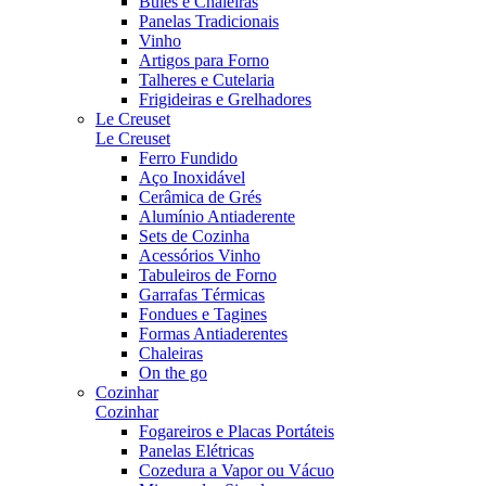
Bules e Chaleiras
Panelas Tradicionais
Vinho
Artigos para Forno
Talheres e Cutelaria
Frigideiras e Grelhadores
Le Creuset
Le Creuset
Ferro Fundido
Aço Inoxidável
Cerâmica de Grés
Alumínio Antiaderente
Sets de Cozinha
Acessórios Vinho
Tabuleiros de Forno
Garrafas Térmicas
Fondues e Tagines
Formas Antiaderentes
Chaleiras
On the go
Cozinhar
Cozinhar
Fogareiros e Placas Portáteis
Panelas Elétricas
Cozedura a Vapor ou Vácuo